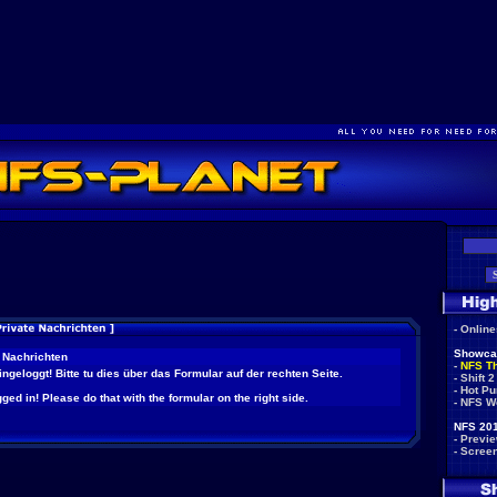
-
Onlin
Showca
 Nachrichten
-
NFS T
eingeloggt! Bitte tu dies über das Formular auf der rechten Seite.
-
Shift 2
-
Hot Pu
ged in! Please do that with the formular on the right side.
-
NFS W
NFS 201
-
Previ
-
Scree