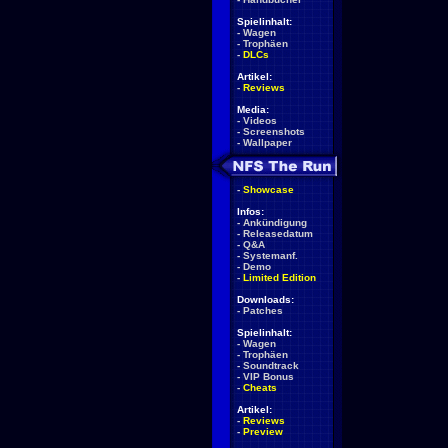
Spielinhalt:
-
Wagen
-
Trophäen
-
DLCs
Artikel:
-
Reviews
Media:
-
Videos
-
Screenshots
-
Wallpaper
-
Showcase
Infos:
-
Ankündigung
-
Releasedatum
-
Q&A
-
Systemanf.
-
Demo
-
Limited Edition
Downloads:
-
Patches
Spielinhalt:
-
Wagen
-
Trophäen
-
Soundtrack
-
VIP Bonus
-
Cheats
Artikel:
-
Reviews
-
Preview