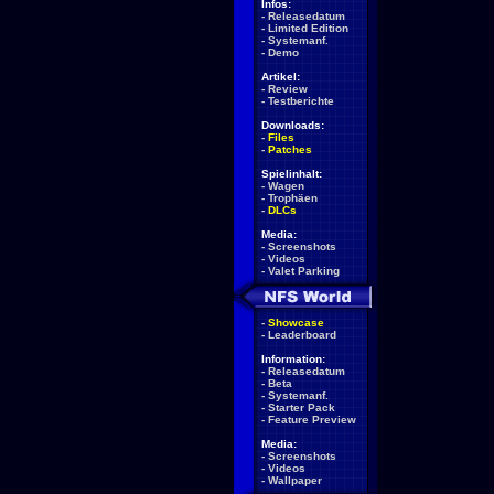
Infos:
-
Releasedatum
-
Limited Edition
-
Systemanf.
-
Demo
Artikel:
-
Review
-
Testberichte
Downloads:
-
Files
-
Patches
Spielinhalt:
-
Wagen
-
Trophäen
-
DLCs
Media:
-
Screenshots
-
Videos
-
Valet Parking
-
Showcase
-
Leaderboard
Information:
-
Releasedatum
-
Beta
-
Systemanf.
-
Starter Pack
-
Feature Preview
Media:
-
Screenshots
-
Videos
-
Wallpaper