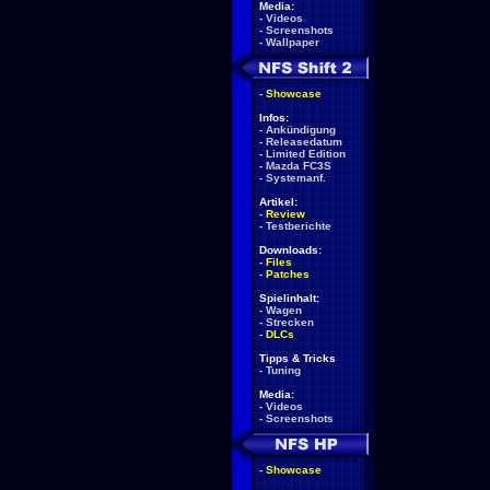
Media:
-
Videos
-
Screenshots
-
Wallpaper
-
Showcase
Infos:
-
Ankündigung
-
Releasedatum
-
Limited Edition
-
Mazda FC3S
-
Systemanf.
Artikel:
-
Review
-
Testberichte
Downloads:
-
Files
-
Patches
Spielinhalt:
-
Wagen
-
Strecken
-
DLCs
Tipps & Tricks
-
Tuning
Media:
-
Videos
-
Screenshots
-
Showcase