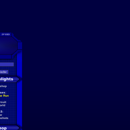
eshop
ses:
he Run
rsuit
orld
5:
ew
nshots