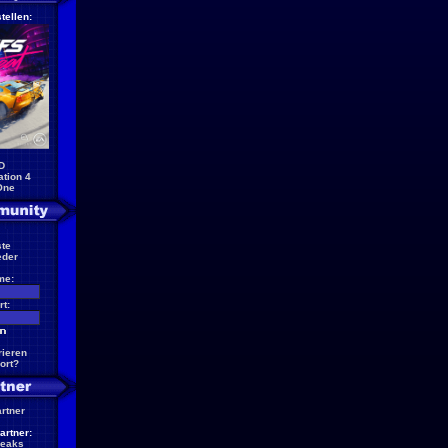
tellen:
D
ation 4
One
te
eder
me:
t:
rieren
ort?
artner
artner:
reaks