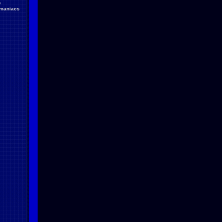
D
maniacs