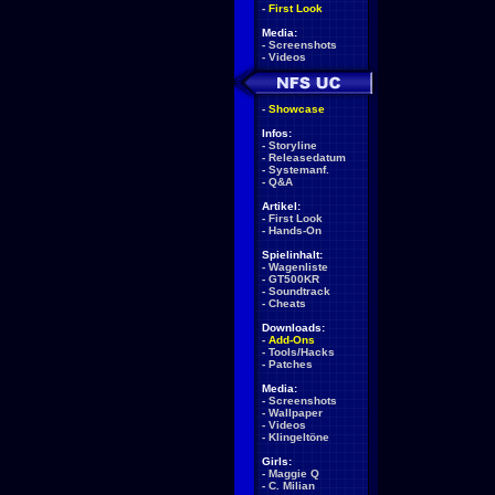
-
First Look
Media:
-
Screenshots
-
Videos
-
Showcase
Infos:
-
Storyline
-
Releasedatum
-
Systemanf.
-
Q&A
Artikel:
-
First Look
-
Hands-On
Spielinhalt:
-
Wagenliste
-
GT500KR
-
Soundtrack
-
Cheats
Downloads:
-
Add-Ons
-
Tools/Hacks
-
Patches
Media:
-
Screenshots
-
Wallpaper
-
Videos
-
Klingeltöne
Girls:
-
Maggie Q
-
C. Milian