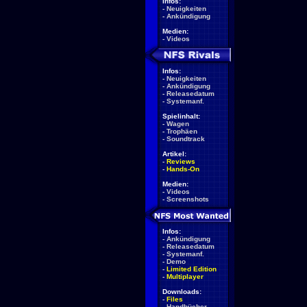
Infos:
-
Neuigkeiten
-
Ankündigung
Medien:
-
Videos
Infos:
-
Neuigkeiten
-
Ankündigung
-
Releasedatum
-
Systemanf.
Spielinhalt:
-
Wagen
-
Trophäen
-
Soundtrack
Artikel:
-
Reviews
-
Hands-On
Medien:
-
Videos
-
Screenshots
Infos:
-
Ankündigung
-
Releasedatum
-
Systemanf.
-
Demo
-
Limited Edition
-
Multiplayer
Downloads:
-
Files
-
Handbücher