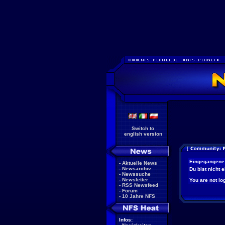
Switch to
english version
Eingegangene
-
Aktuelle News
-
Newsarchiv
Du bist nicht 
-
Newssuche
-
Newsletter
You are not log
-
RSS Newsfeed
-
Forum
-
10 Jahre NFS
Infos: