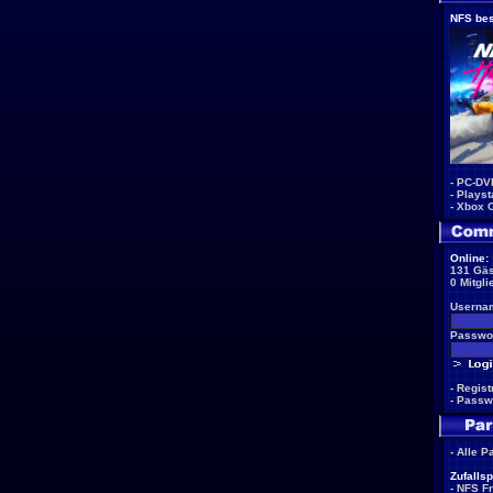
NFS bes
-
PC-DV
-
Playst
-
Xbox 
Online:
131 Gäs
0 Mitgli
Userna
Passwor
-
Regist
-
Passw
-
Alle P
Zufallsp
-
NFS F