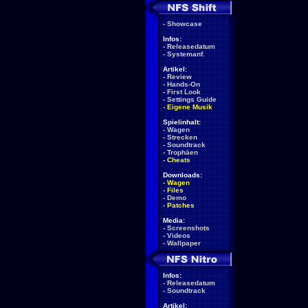
-
Showcase
Infos:
-
Releasedatum
-
Systemanf.
Artikel:
-
Review
-
Hands-On
-
First Look
-
Settings Guide
-
Eigene Musik
Spielinhalt:
-
Wagen
-
Strecken
-
Soundtrack
-
Trophäen
-
Cheats
Downloads:
-
Wagen
-
Files
-
Demo
-
Patches
Media:
-
Screenshots
-
Videos
-
Wallpaper
Infos:
-
Releasedatum
-
Soundtrack
Artikel: