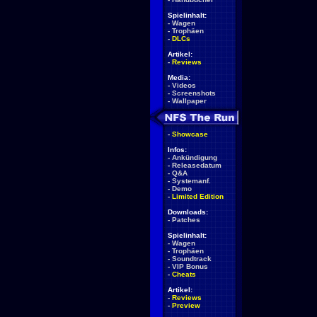
Spielinhalt:
-
Wagen
-
Trophäen
-
DLCs
Artikel:
-
Reviews
Media:
-
Videos
-
Screenshots
-
Wallpaper
-
Showcase
Infos:
-
Ankündigung
-
Releasedatum
-
Q&A
-
Systemanf.
-
Demo
-
Limited Edition
Downloads:
-
Patches
Spielinhalt:
-
Wagen
-
Trophäen
-
Soundtrack
-
VIP Bonus
-
Cheats
Artikel:
-
Reviews
-
Preview