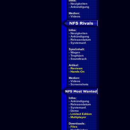
Infos:
-
Neuigkeiten
-
Ankündigung
Medien:
-
Videos
Infos:
-
Neuigkeiten
-
Ankündigung
-
Releasedatum
-
Systemanf.
Spielinhalt:
-
Wagen
-
Trophäen
-
Soundtrack
Artikel:
-
Reviews
-
Hands-On
Medien:
-
Videos
-
Screenshots
Infos:
-
Ankündigung
-
Releasedatum
-
Systemanf.
-
Demo
-
Limited Edition
-
Multiplayer
Downloads:
-
Files
-
Handbücher