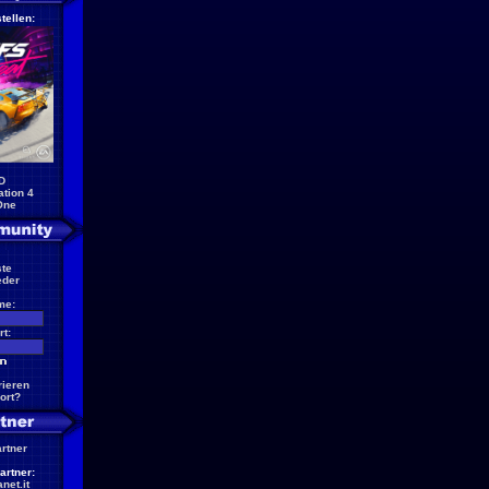
tellen:
D
ation 4
One
te
eder
me:
t:
rieren
ort?
artner
artner:
net.it