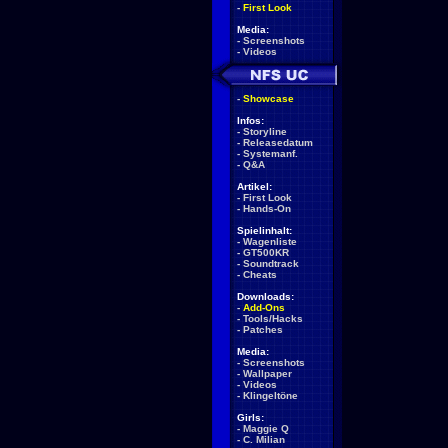
-
First Look
Media:
-
Screenshots
-
Videos
-
Showcase
Infos:
-
Storyline
-
Releasedatum
-
Systemanf.
-
Q&A
Artikel:
-
First Look
-
Hands-On
Spielinhalt:
-
Wagenliste
-
GT500KR
-
Soundtrack
-
Cheats
Downloads:
-
Add-Ons
-
Tools/Hacks
-
Patches
Media:
-
Screenshots
-
Wallpaper
-
Videos
-
Klingeltöne
Girls:
-
Maggie Q
-
C. Milian