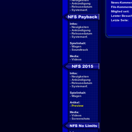
-
Neuigkeiten
News-Kommen
-
Ankündigung
-
Releasedatum
File-Kommenta
-
Systemanf.
Mitglied seit:
Letzter Besuch
Letzte Seite:
Infos:
-
Neuigkeiten
-
Ankündigung
-
Releasedatum
-
Systemanf.
Spielinhalt:
-
Wagen
-
Soundtrack
Media:
-
Videos
Infos:
-
Neuigkeiten
-
Ankündigung
-
Releasedatum
-
Systemanf.
Spielinhalt:
-
Wagen
Artikel:
-
Preview
Media:
-
Videos
-
Screenshots