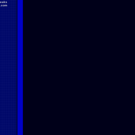
reaks
.com