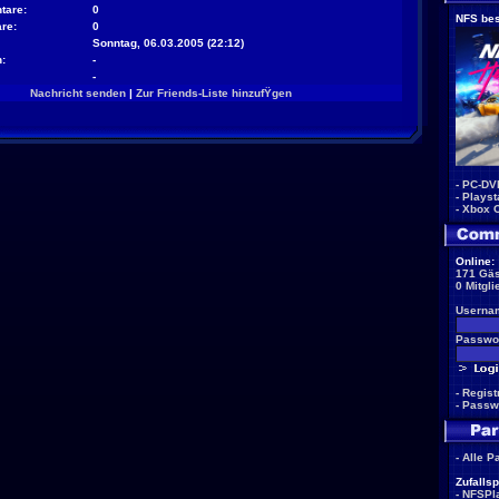
tare:
0
NFS bes
re:
0
Sonntag, 06.03.2005 (22:12)
:
-
-
Nachricht senden
|
Zur Friends-Liste hinzufŸgen
-
PC-DV
-
Playst
-
Xbox 
Online:
171 Gäs
0 Mitgli
Userna
Passwor
-
Regist
-
Passw
-
Alle P
Zufallsp
-
NFSPla