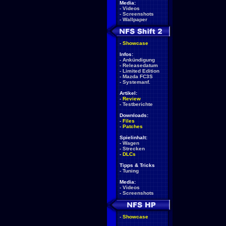
Media:
-
Videos
-
Screenshots
-
Wallpaper
-
Showcase
Infos:
-
Ankündigung
-
Releasedatum
-
Limited Edition
-
Mazda FC3S
-
Systemanf.
Artikel:
-
Review
-
Testberichte
Downloads:
-
Files
-
Patches
Spielinhalt:
-
Wagen
-
Strecken
-
DLCs
Tipps & Tricks
-
Tuning
Media:
-
Videos
-
Screenshots
-
Showcase