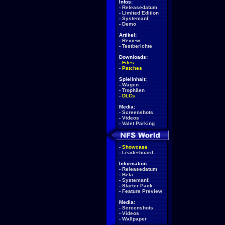
Infos:
-
Releasedatum
-
Limited Edition
-
Systemanf.
-
Demo
Artikel:
-
Review
-
Testberichte
Downloads:
-
Files
-
Patches
Spielinhalt:
-
Wagen
-
Trophäen
-
DLCs
Media:
-
Screenshots
-
Videos
-
Valet Parking
-
Showcase
-
Leaderboard
Information:
-
Releasedatum
-
Beta
-
Systemanf.
-
Starter Pack
-
Feature Preview
Media:
-
Screenshots
-
Videos
-
Wallpaper