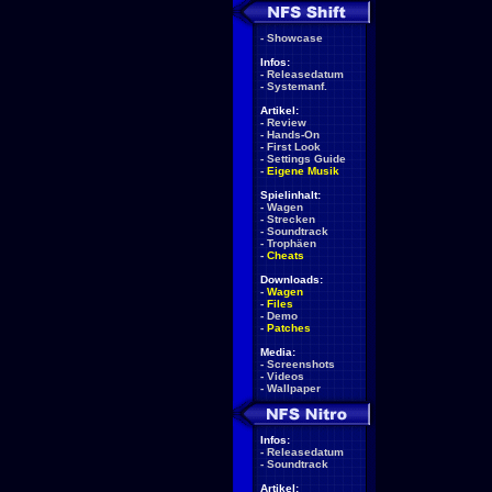
-
Showcase
Infos:
-
Releasedatum
-
Systemanf.
Artikel:
-
Review
-
Hands-On
-
First Look
-
Settings Guide
-
Eigene Musik
Spielinhalt:
-
Wagen
-
Strecken
-
Soundtrack
-
Trophäen
-
Cheats
Downloads:
-
Wagen
-
Files
-
Demo
-
Patches
Media:
-
Screenshots
-
Videos
-
Wallpaper
Infos:
-
Releasedatum
-
Soundtrack
Artikel: