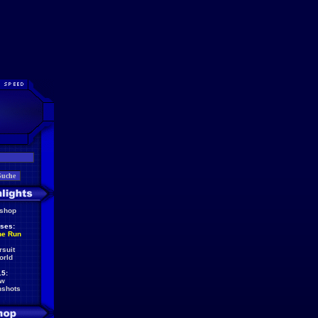
eshop
ses:
he Run
rsuit
orld
5:
ew
nshots