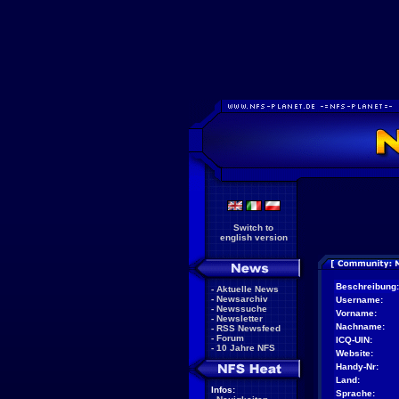
Switch to
english version
Beschreibung:
-
Aktuelle News
-
Newsarchiv
Username:
-
Newssuche
Vorname:
-
Newsletter
Nachname:
-
RSS Newsfeed
-
Forum
ICQ-UIN:
-
10 Jahre NFS
Website:
Handy-Nr:
Land:
Infos:
Sprache: