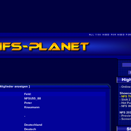
-
Onlin
Showca
Feld:
-
NFS T
NFSU55_88
-
Shift 2
Peter
-
Hot Pu
-
NFS W
Knaumann
NFS 201
-
Previ
-
-
Scree
Deutschland
Deutsch