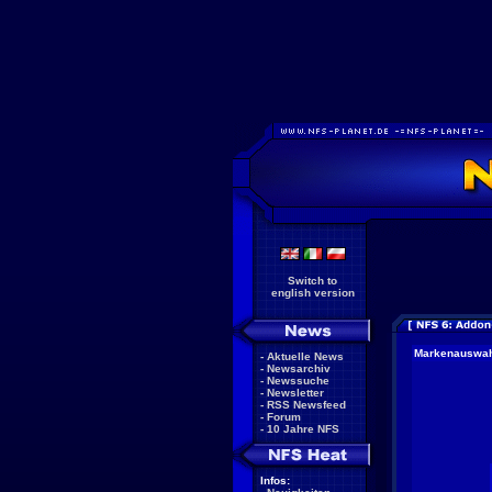
Switch to
english version
Markenauswa
-
Aktuelle News
-
Newsarchiv
-
Newssuche
-
Newsletter
-
RSS Newsfeed
-
Forum
-
10 Jahre NFS
Infos: