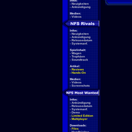
Infos:
-
Neuigkeiten
-
Ankündigung
Medien:
-
Videos
Infos:
-
Neuigkeiten
-
Ankündigung
-
Releasedatum
-
Systemanf.
Spielinhalt:
-
Wagen
-
Trophäen
-
Soundtrack
Artikel:
-
Reviews
-
Hands-On
Medien:
-
Videos
-
Screenshots
Infos:
-
Ankündigung
-
Releasedatum
-
Systemanf.
-
Demo
-
Limited Edition
-
Multiplayer
Downloads:
-
Files
-
Handbücher