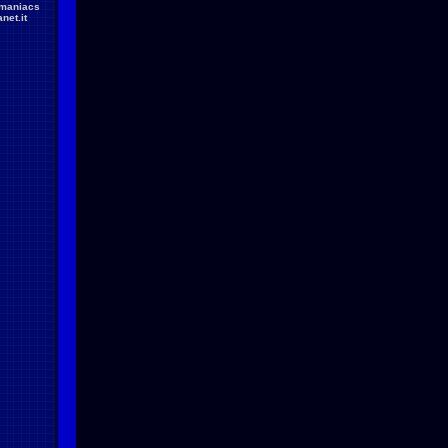
maniacs
net.it