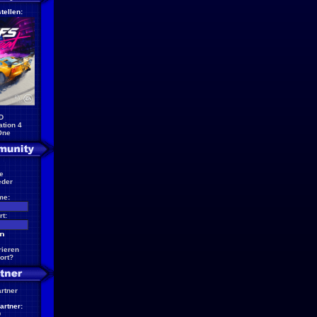
tellen:
D
ation 4
One
e
eder
me:
t:
rieren
ort?
artner
artner:
D