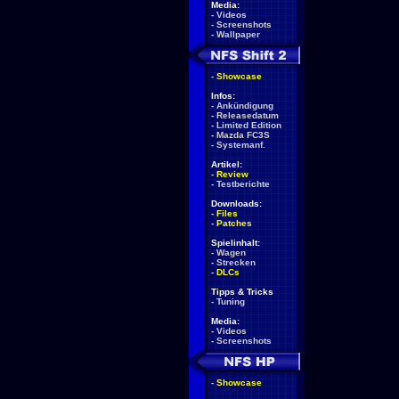
Media:
-
Videos
-
Screenshots
-
Wallpaper
-
Showcase
Infos:
-
Ankündigung
-
Releasedatum
-
Limited Edition
-
Mazda FC3S
-
Systemanf.
Artikel:
-
Review
-
Testberichte
Downloads:
-
Files
-
Patches
Spielinhalt:
-
Wagen
-
Strecken
-
DLCs
Tipps & Tricks
-
Tuning
Media:
-
Videos
-
Screenshots
-
Showcase