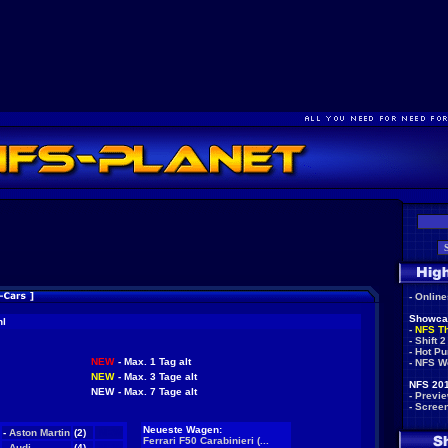
-
Onlin
Showca
hl
-
NFS T
-
Shift 2
-
Hot Pu
NEW
- Max. 1 Tag alt
-
NFS W
NEW
- Max. 3 Tage alt
NFS 201
NEW
- Max. 7 Tage alt
-
Previ
-
Scree
Neueste Wagen:
-
Aston Martin
(2)
NEW
Ferrari F50 Carabinieri (...
-
Audi
(4)
NEW