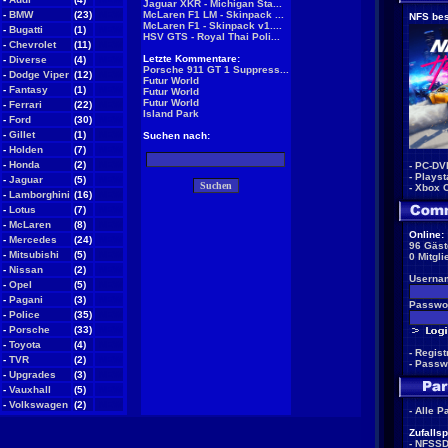
Jaguar XKR - Michigan Sta...
-
BMW
(23)
NEW
McLaren F1 LM - Skinpack ...
NFS bes
McLaren F1 - Skinpack v1....
-
Bugatti
(1)
NEW
HSV GTS - Royal Thai Poli...
-
Chevrolet
(11)
NEW
Letzte Kommentare:
-
Diverse
(4)
NEW
Porsche 911 GT 1 Suppress...
-
Dodge Viper
(12)
NEW
Futur World
-
Fantasy
(1)
NEW
Futur World
Futur World
-
Ferrari
(22)
NEW
Island Park
-
Ford
(30)
NEW
-
Gillet
(1)
NEW
Suchen nach:
-
Holden
(7)
NEW
-
Honda
(2)
NEW
-
PC-DV
-
Playst
-
Jaguar
(5)
NEW
-
Xbox 
-
Lamborghini
(16)
NEW
-
Lotus
(7)
NEW
-
McLaren
(8)
NEW
Online:
-
Mercedes
(24)
NEW
96 Gäst
-
Mitsubishi
(5)
NEW
0 Mitgli
-
Nissan
(2)
NEW
Userna
-
Opel
(5)
NEW
-
Pagani
(3)
NEW
Passwor
-
Police
(35)
NEW
-
Porsche
(33)
NEW
-
Toyota
(4)
NEW
-
Regist
-
TVR
(2)
NEW
-
Passw
-
Upgrades
(3)
NEW
-
Vauxhall
(5)
NEW
-
Volkswagen
(2)
NEW
-
Alle P
Zufallsp
-
NFSS