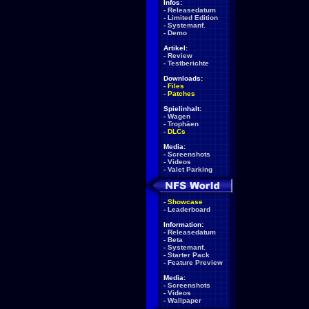
Infos:
-
Releasedatum
-
Limited Edition
-
Systemanf.
-
Demo
Artikel:
-
Review
-
Testberichte
Downloads:
-
Files
-
Patches
Spielinhalt:
-
Wagen
-
Trophäen
-
DLCs
Media:
-
Screenshots
-
Videos
-
Valet Parking
-
Showcase
-
Leaderboard
Information:
-
Releasedatum
-
Beta
-
Systemanf.
-
Starter Pack
-
Feature Preview
Media:
-
Screenshots
-
Videos
-
Wallpaper