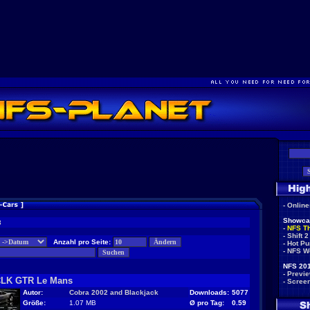
-
Onlin
Showca
3
-
NFS T
-
Shift 2
Anzahl pro Seite:
-
Hot Pu
-
NFS W
NFS 201
-
Previ
CLK GTR Le Mans
-
Scree
Autor:
Cobra 2002 and Blackjack
Downloads:
5077
Größe:
1.07 MB
Ø pro Tag:
0.59