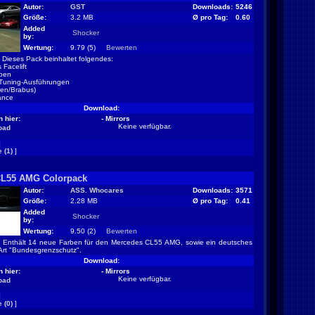
Autor:
GST
Downloads:
5246
Größe:
3.2 MB
Ø pro Tag:
0.60
Added
Shocker
by:
Wertung:
9.79 (5)
Bewerten
Dieses Pack beinhaltet folgendes:
 Facelift
rben
 Tuning-Ausführungen
ren/Brabus)
ance
Download:
 hier:
- Mirrors
Keine verfügbar.
oad
]
 (1)
]
CL55 AMG Colorpack
Autor:
ASS. Whocares
Downloads:
3571
Größe:
2.28 MB
Ø pro Tag:
0.41
Added
Shocker
by:
Wertung:
9.50 (2)
Bewerten
Enthält 14 neue Farben für den Mercedes CL55 AMG, sowie ein deutsches
 Art "Bundesgrenzschutz".
Download:
 hier:
- Mirrors
Keine verfügbar.
oad
]
 (0)
]