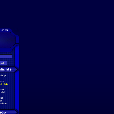
eshop
ses:
he Run
rsuit
orld
5:
ew
nshots