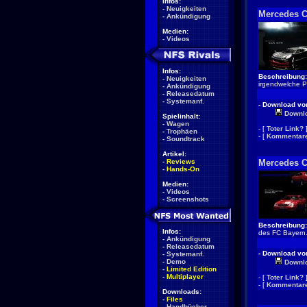
Infos:
-
Neuigkeiten
Mercedes C
-
Ankündigung
Medien:
-
Videos
Infos:
Beschreibung:
-
Neuigkeiten
irgendwelche Pr
-
Ankündigung
-
Releasedatum
-
Systemanf.
- Download von
Downl
Spielinhalt:
-
Wagen
- [
Toter Link?
-
Trophäen
- [
Kommentare
-
Soundtrack
Artikel:
-
Reviews
Mercedes C
-
Hands-On
Medien:
-
Videos
-
Screenshots
Beschreibung:
Infos:
des FC Bayern
-
Ankündigung
-
Releasedatum
- Download von
-
Systemanf.
-
Demo
Downl
-
Limited Edition
-
Multiplayer
- [
Toter Link?
- [
Kommentare
Downloads:
-
Files
-
Handbücher