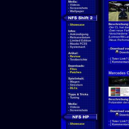
Media:
-
Videos
-
Screenshots
-
Wallpaper
Beschreibung:
-
Showcase
-Der CL hat das
-Zwei neue Fa
Infos:
-Verschiedene
-
Ankündigung
(Lorinser/McLa
-
Releasedatum
-Neue Perform
-
Limited Edition
-
Mazda FC3S
-
Systemanf.
- Download von
Downl
Artikel:
-
Review
- [
Toter Link?
-
Testberichte
- [
Kommentare
Downloads:
-
Files
-
Patches
Mercedes 
Spielinhalt:
-
Wagen
-
Strecken
-
DLCs
Tipps & Tricks
-
Tuning
Beschreibung:
Polizeiskin der
Media:
-
Videos
-
Screenshots
- Download von
Downl
- [
Toter Link?
-
Showcase
- [
Kommentare