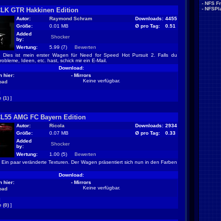
-
NFS F
-
NFSPla
LK GTR Hakkinen Edition
Autor:
Raymond Schram
Downloads:
4455
Größe:
0.01 MB
Ø pro Tag:
0.51
Added
Shocker
by:
Wertung:
5.99 (7)
Bewerten
Dies ist mein erster Wagen für Need for Speed Hot Pursuit 2. Falls du
obleme, Ideen, etc. hast, schick mir ein E-Mail.
Download:
 hier:
- Mirrors
Keine verfügbar.
oad
]
 (1)
]
L55 AMG FC Bayern Edition
Autor:
Ricola
Downloads:
2934
Größe:
0.07 MB
Ø pro Tag:
0.33
Added
Shocker
by:
Wertung:
1.00 (5)
Bewerten
Ein paar veränderte Texturen. Der Wagen präsentiert sich nun in den Farben
.
Download:
 hier:
- Mirrors
Keine verfügbar.
oad
]
 (0)
]