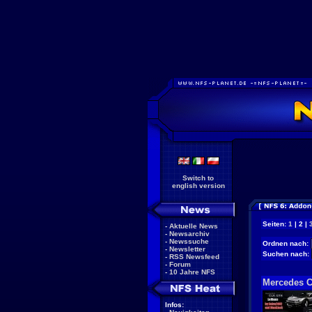
Switch to
english version
Seiten:
1
| 2 |
-
Aktuelle News
-
Newsarchiv
-
Newssuche
Ordnen nach:
-
Newsletter
Suchen nach:
-
RSS Newsfeed
-
Forum
-
10 Jahre NFS
Mercedes 
Infos: