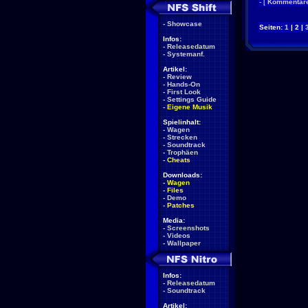
- [
Kommentare
-
Showcase
Seiten:
1
| 2 |
Infos:
-
Releasedatum
-
Systemanf.
Artikel:
-
Review
-
Hands-On
-
First Look
-
Settings Guide
-
Eigene Musik
Spielinhalt:
-
Wagen
-
Strecken
-
Soundtrack
-
Trophäen
-
Cheats
Downloads:
-
Wagen
-
Files
-
Demo
-
Patches
Media:
-
Screenshots
-
Videos
-
Wallpaper
Infos:
-
Releasedatum
-
Soundtrack
Artikel: