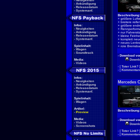
-
Neuigkeiten
-
Ankündigung
-
Releasedatum
-
Systemanf.
Beschreibung:
+ größere Lufte
+ breitere reife
Infos:
+ größere endr
-
Neuigkeiten
+ Rennperform
-
Ankündigung
+ nur Fahrersit
-
Releasedatum
+ kleine Feinh
-
Systemanf.
+ komplett neu
+ neues Lenkr
Spielinhalt:
+ rote Bremsba
-
Wagen
-
Soundtrack
- Download von
Media:
Downl
-
Videos
- [
Toter Link?
- [
Kommentare
Infos:
-
Neuigkeiten
Mercedes 
-
Ankündigung
-
Releasedatum
-
Systemanf.
Spielinhalt:
-
Wagen
Artikel:
Beschreibung:
-
Preview
Media:
- Download von
-
Videos
Downl
-
Screenshots
- [
Toter Link?
- [
Kommentare