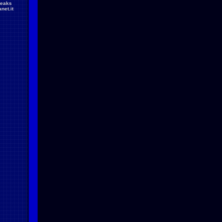
reaks
net.it