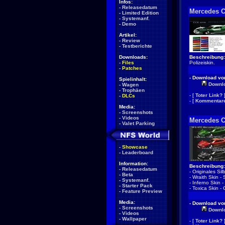
Infos:
-
Releasedatum
Mercedes 
-
Limited Edition
-
Systemanf.
-
Demo
Artikel:
-
Review
-
Testberichte
Downloads:
Beschreibung:
-
Files
Polizeiskin.
-
Patches
- Download von
Spielinhalt:
Downl
-
Wagen
-
Trophäen
- [
Toter Link?
-
DLCs
- [
Kommentare
Media:
-
Screenshots
-
Videos
Mercedes 
-
Valet Parking
-
Showcase
-
Leaderboard
Information:
Beschreibung:
-
Releasedatum
- Originales Sil
-
Beta
- Wraith Skin -
-
Systemanf.
- Inferno Skin -
-
Starter Pack
- Toxica Skin -
-
Feature Preview
Media:
- Download von
-
Screenshots
Downl
-
Videos
-
Wallpaper
- [
Toter Link?