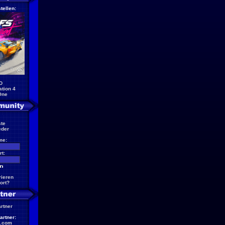
tellen:
D
ation 4
One
te
eder
me:
t:
rieren
ort?
artner
artner:
.com