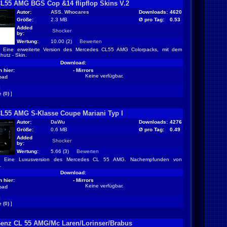
L55 AMG BGS Cop &14 flipflop Skins V.2
Autor:
ASS. Whocares
Downloads:
4620
Größe:
2.3 MB
Ø pro Tag:
0.53
Added
Shocker
by:
Wertung:
10.00 (2)
Bewerten
Eine erweiterte Version des Mercedes CL55 AMG Colorpacks, mit dem
utz - Skin.
Download:
 hier:
- Mirrors
Keine verfügbar.
oad
]
 (0)
]
L55 AMG S-Klasse Coupe Mariani Typ I
Autor:
DaWu
Downloads:
4276
Größe:
0.6 MB
Ø pro Tag:
0.49
Added
Shocker
by:
Wertung:
5.66 (3)
Bewerten
Eine Luxusversion des Mercedes CL 55 AMG. Nachempfunden von
.
Download:
 hier:
- Mirrors
Keine verfügbar.
oad
]
 (0)
]
enz CL 55 AMG/Mc Laren/Lorinser/Brabus