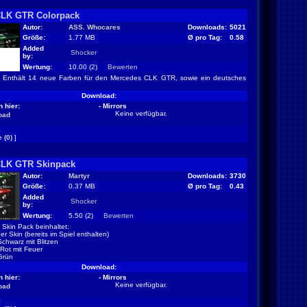
CLK GTR Colorpack
Autor:
ASS. Whocares
Downloads:
5021
Größe:
1.77 MB
Ø pro Tag:
0.58
Added
Shocker
by:
Wertung:
10.00 (2)
Bewerten
Enthält 14 neue Farben für den Mercedes CLK GTR, sowie ein deutsches
Download:
 hier:
- Mirrors
Keine verfügbar.
oad
]
 (0)
]
CLK GTR Skinpack
Autor:
Martyr
Downloads:
3730
Größe:
0.37 MB
Ø pro Tag:
0.43
Added
Shocker
by:
Wertung:
5.50 (2)
Bewerten
Skin Pack beinhaltet:
ber Skin (bereits im Spiel enthalten)
 Schwarz mit Blitzen
 Rot mit Feuer
 Grün
Download:
 hier:
- Mirrors
Keine verfügbar.
oad
]