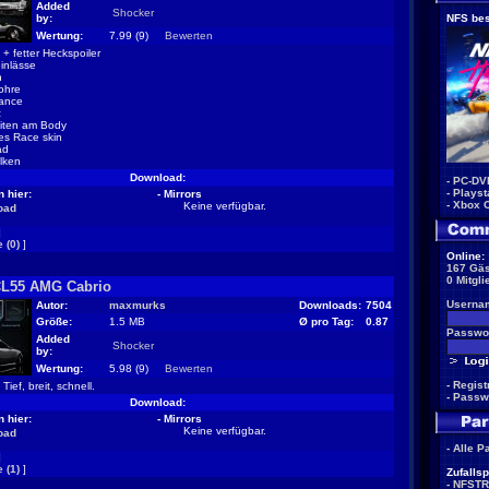
Added
Shocker
by:
NFS bes
Wertung:
7.99 (9)
Bewerten
+ fetter Heckspoiler
inlässe
n
ohre
ance
z
eiten am Body
es Race skin
ad
lken
Download:
-
PC-DV
-
Playst
 hier:
- Mirrors
-
Xbox 
Keine verfügbar.
oad
]
 (0)
]
Online:
167 Gäs
0 Mitgli
CL55 AMG Cabrio
Userna
Autor:
maxmurks
Downloads:
7504
Größe:
1.5 MB
Ø pro Tag:
0.87
Passwor
Added
Shocker
by:
Wertung:
5.98 (9)
Bewerten
-
Regist
Tief, breit, schnell.
-
Passw
Download:
 hier:
- Mirrors
Keine verfügbar.
oad
-
Alle P
]
 (1)
]
Zufallsp
-
NFSTR