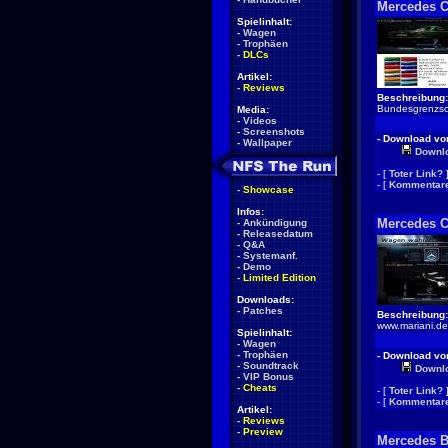
Mercedes C
Spielinhalt:
-
Wagen
-
Trophäen
-
DLCs
Artikel:
-
Reviews
Beschreibung:
Bundesgrenzsch
Media:
-
Videos
-
Screenshots
- Download von
-
Wallpaper
Downl
- [
Toter Link?
- [
Kommentare
-
Showcase
Infos:
Mercedes C
-
Ankündigung
-
Releasedatum
-
Q&A
-
Systemanf.
-
Demo
-
Limited Edition
Downloads:
-
Patches
Beschreibung:
www.mariani.de
Spielinhalt:
-
Wagen
-
Trophäen
- Download von
-
Soundtrack
Downl
-
VIP Bonus
-
Cheats
- [
Toter Link?
- [
Kommentare
Artikel:
-
Reviews
-
Preview
Mercedes B