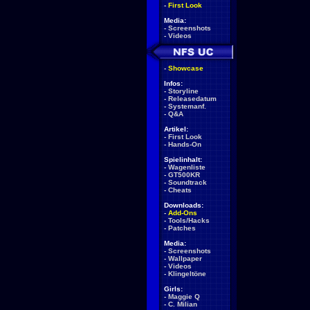
-
First Look
Media:
-
Screenshots
-
Videos
-
Showcase
Infos:
-
Storyline
-
Releasedatum
-
Systemanf.
-
Q&A
Artikel:
-
First Look
-
Hands-On
Spielinhalt:
-
Wagenliste
-
GT500KR
-
Soundtrack
-
Cheats
Downloads:
-
Add-Ons
-
Tools/Hacks
-
Patches
Media:
-
Screenshots
-
Wallpaper
-
Videos
-
Klingeltöne
Girls:
-
Maggie Q
-
C. Milian