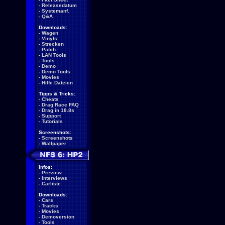
-
Releasedatum
-
Systemanf.
-
Q&A
Downloads:
-
Wagen
-
Vinyls
-
Strecken
-
Patch
-
LAN Tools
-
Tools
-
Demo
-
Demo Tools
-
Movies
-
Hilfe Dateien
Tipps & Tricks:
-
Cheats
-
Drag Race FAQ
-
Drag in 18.8s
-
Support
-
Tutorials
Screenshots:
-
Screenshots
-
Wallpaper
Infos:
-
Preview
-
Interviews
-
Carliste
Downloads:
-
Cars
-
Tracks
-
Movies
-
Demoversion
-
Tools