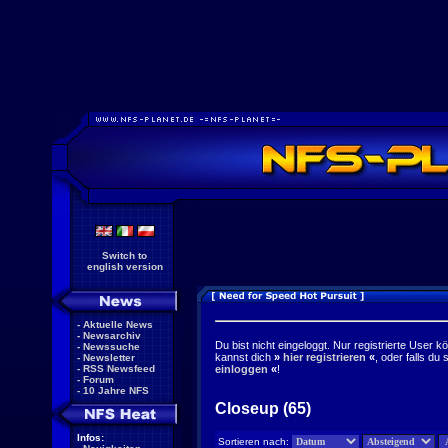
Switch to
english version
-
Aktuelle News
-
Newsarchiv
Du bist nicht eingeloggt. Nur registrierte User k
-
Newssuche
kannst dich
»
hier registrieren
«
, oder falls du
-
Newsletter
-
RSS Newsfeed
einloggen
«
!
-
Forum
-
10 Jahre NFS
Closeup (65)
Infos:
Sortieren nach: