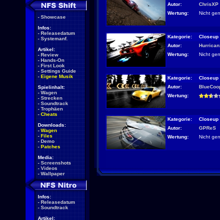
Autor:
ChrisXP
Wertung:
Nicht ge
-
Showcase
Infos:
-
Releasedatum
Kategorie:
Closeup
-
Systemanf.
Autor:
Hurrica
Artikel:
Wertung:
Nicht ge
-
Review
-
Hands-On
-
First Look
-
Settings Guide
-
Eigene Musik
Kategorie:
Closeup
Autor:
BlueCoo
Spielinhalt:
-
Wagen
Wertung:
-
Strecken
-
Soundtrack
-
Trophäen
-
Cheats
Kategorie:
Closeup
Downloads:
Autor:
GPReS
-
Wagen
-
Files
Wertung:
Nicht ge
-
Demo
-
Patches
Media:
-
Screenshots
-
Videos
-
Wallpaper
Infos:
-
Releasedatum
-
Soundtrack
Artikel: