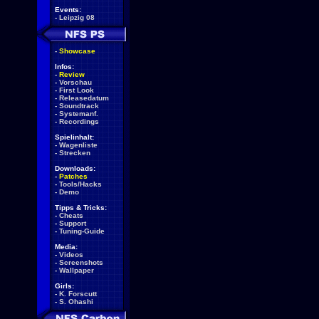
Events:
-
Leipzig 08
-
Showcase
Infos:
-
Review
-
Vorschau
-
First Look
-
Releasedatum
-
Soundtrack
-
Systemanf.
-
Recordings
Spielinhalt:
-
Wagenliste
-
Strecken
Downloads:
-
Patches
-
Tools/Hacks
-
Demo
Tipps & Tricks:
-
Cheats
-
Support
-
Tuning-Guide
Media:
-
Videos
-
Screenshots
-
Wallpaper
Girls:
-
K. Forscutt
-
S. Ohashi