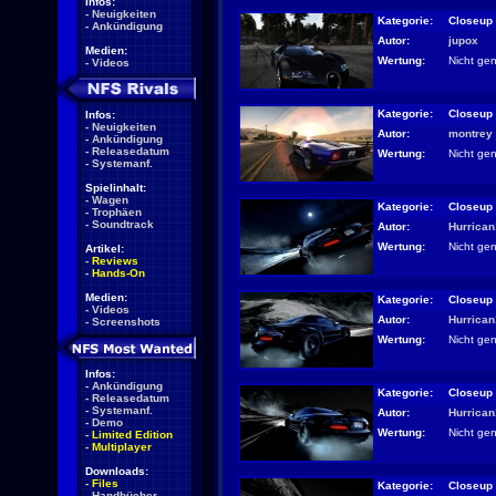
Infos:
-
Neuigkeiten
Kategorie:
Closeup
-
Ankündigung
Autor:
jupox
Medien:
Wertung:
Nicht ge
-
Videos
Kategorie:
Closeup
Infos:
-
Neuigkeiten
Autor:
montrey
-
Ankündigung
-
Releasedatum
Wertung:
Nicht ge
-
Systemanf.
Spielinhalt:
-
Wagen
Kategorie:
Closeup
-
Trophäen
-
Soundtrack
Autor:
Hurrica
Wertung:
Nicht ge
Artikel:
-
Reviews
-
Hands-On
Medien:
Kategorie:
Closeup
-
Videos
Autor:
Hurrica
-
Screenshots
Wertung:
Nicht ge
Infos:
-
Ankündigung
Kategorie:
Closeup
-
Releasedatum
-
Systemanf.
Autor:
Hurrica
-
Demo
Wertung:
Nicht ge
-
Limited Edition
-
Multiplayer
Downloads:
-
Files
Kategorie:
Closeup
-
Handbücher