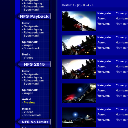
-
Neuigkeiten
-
Ankündigung
Seiten:
1
-
[2]
-
3
-
4
-
5
-
Releasedatum
-
Systemanf.
Kategorie:
Closeup
Autor:
Hurrica
Infos:
Wertung:
Nicht ge
-
Neuigkeiten
-
Ankündigung
-
Releasedatum
-
Systemanf.
Kategorie:
Closeup
Spielinhalt:
Autor:
Hurrica
-
Wagen
Wertung:
Nicht ge
-
Soundtrack
Media:
-
Videos
Kategorie:
Closeup
Autor:
Hurrica
Infos:
Wertung:
Nicht ge
-
Neuigkeiten
-
Ankündigung
-
Releasedatum
-
Systemanf.
Kategorie:
Closeup
Spielinhalt:
Autor:
Hurrica
-
Wagen
Wertung:
Nicht ge
Artikel:
-
Preview
Media:
Kategorie:
Closeup
-
Videos
Autor:
Hurrica
-
Screenshots
Wertung:
Nicht ge