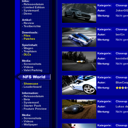
Infos:
-
Releasedatum
Kategorie:
Closeup
-
Limited Edition
Autor:
JokerG
-
Systemanf.
-
Demo
Wertung:
Nicht ge
Artikel:
-
Review
-
Testberichte
Kategorie:
Closeup
Downloads:
Autor:
berl1n
-
Files
-
Patches
Wertung:
Nicht ge
Spielinhalt:
-
Wagen
-
Trophäen
Kategorie:
Closeup
-
DLCs
Autor:
kevinlie
Media:
Wertung:
Nicht ge
-
Screenshots
-
Videos
-
Valet Parking
Kategorie:
Closeup
Autor:
BlueCoo
-
Showcase
-
Leaderboard
Wertung:
Information:
-
Releasedatum
-
Beta
Kategorie:
Closeup
-
Systemanf.
-
Starter Pack
Autor:
Lukas d
-
Feature Preview
Wertung:
Nicht ge
Media:
-
Screenshots
-
Videos
-
Wallpaper
Kategorie:
Closeup