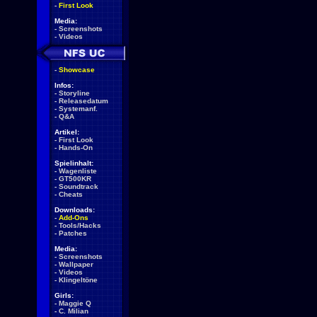
-
First Look
Media:
-
Screenshots
-
Videos
-
Showcase
Infos:
-
Storyline
-
Releasedatum
-
Systemanf.
-
Q&A
Artikel:
-
First Look
-
Hands-On
Spielinhalt:
-
Wagenliste
-
GT500KR
-
Soundtrack
-
Cheats
Downloads:
-
Add-Ons
-
Tools/Hacks
-
Patches
Media:
-
Screenshots
-
Wallpaper
-
Videos
-
Klingeltöne
Girls:
-
Maggie Q
-
C. Milian