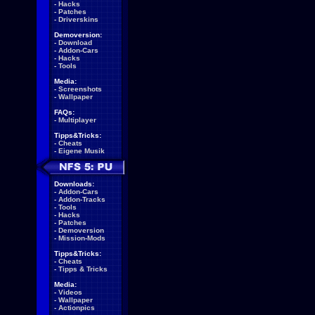
-
Hacks
-
Patches
-
Driverskins
Demoversion:
-
Download
-
Addon-Cars
-
Hacks
-
Tools
Media:
-
Screenshots
-
Wallpaper
FAQs:
-
Multiplayer
Tipps&Tricks:
-
Cheats
-
Eigene Musik
Downloads:
-
Addon-Cars
-
Addon-Tracks
-
Tools
-
Hacks
-
Patches
-
Demoversion
-
Mission-Mods
Tipps&Tricks:
-
Cheats
-
Tipps & Tricks
Media:
-
Videos
-
Wallpaper
-
Actionpics