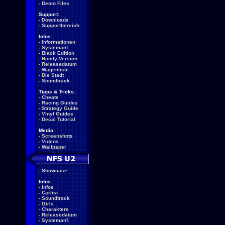
-
Demo Files
Support:
-
Downloads
-
Supportbereich
Infos:
-
Informationen
-
Systemanf.
-
Black Edition
-
Handy-Version
-
Releasedatum
-
Wagenliste
-
Die Stadt
-
Soundtrack
Tipps & Tricks:
-
Cheats
-
Racing Guides
-
Strategy Guide
-
Vinyl Guides
-
Decal Tutorial
Media:
-
Screenshots
-
Videos
-
Wallpaper
-
Showcase
Infos:
-
Infos
-
Carlist
-
Soundtrack
-
Girls
-
Charaktere
-
Releasedatum
-
Systemanf.