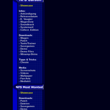
-
Showcase
Infos:
-
Ankündigung
-
Releasedatum
-
E. Vaugier
-
Wagenliste
-
Soundtrack
-
Systemanf.
-
Collect. Edition
Downloads:
-
Wagen
-
Patch
-
Tools/Trainer
-
Savegames
-
Demo
-
Demo Files
-
Winamp-Skins
Tipps & Tricks:
-
Cheats
Media:
-
Screenshots
-
Videos
-
Wallpaper
-
Fan-Arts
-
Mediakit
-
Showcase
Downloads:
-
Patch
-
Dateien
-
Savegames
-
Demo