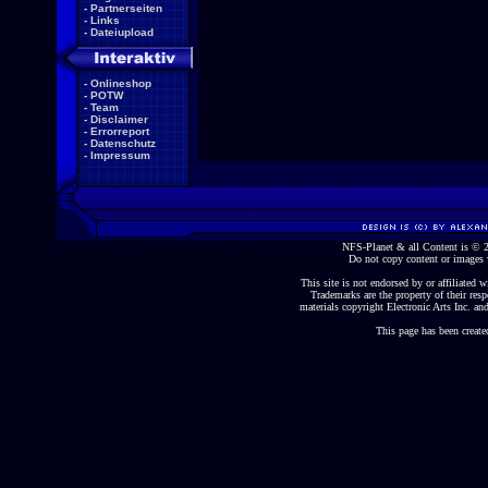
-
Partnerseiten
-
Links
-
Dateiupload
-
Onlineshop
-
POTW
-
Team
-
Disclaimer
-
Errorreport
-
Datenschutz
-
Impressum
NFS-Planet & all Content is ©
Do not copy content or images 
This site is not endorsed by or affiliated wi
Trademarks are the property of their re
materials copyright Electronic Arts Inc. and
This page has been create