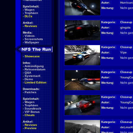
Autor:
Hurrica
Spielinhalt:
Wertung:
Nicht ge
-
Wagen
-
Trophäen
-
DLCs
Kategorie:
Closeup
Artikel:
-
Reviews
Autor:
gingzta
Media:
Wertung:
Nicht ge
-
Videos
-
Screenshots
-
Wallpaper
Kategorie:
Closeup
Autor:
Vipe
-
Showcase
Wertung:
Nicht ge
Infos:
-
Ankündigung
-
Releasedatum
Kategorie:
Closeup
-
Q&A
-
Systemanf.
Autor:
YoungCa
-
Demo
-
Limited Edition
Wertung:
Nicht ge
Downloads:
-
Patches
Kategorie:
Closeup
Spielinhalt:
-
Wagen
Autor:
YoungCa
-
Trophäen
Wertung:
Nicht ge
-
Soundtrack
-
VIP Bonus
-
Cheats
Artikel:
Kategorie:
Closeup
-
Reviews
Autor:
deLmaiK
-
Preview
Wertung:
Nicht ge