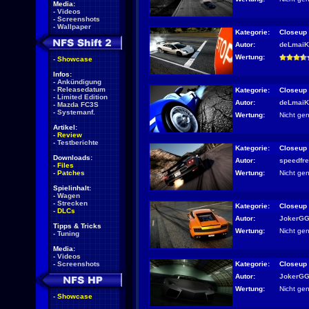
Media:
-
Videos
-
Screenshots
-
Wallpaper
Kategorie:
Closeup
Autor:
deLmaiK
Wertung:
-
Showcase
Infos:
-
Ankündigung
-
Releasedatum
Kategorie:
Closeup
-
Limited Edition
Autor:
deLmaiK
-
Mazda FC3S
-
Systemanf.
Wertung:
Nicht ge
Artikel:
-
Review
-
Testberichte
Kategorie:
Closeup
Downloads:
Autor:
speedfr
-
Files
Wertung:
Nicht ge
-
Patches
Spielinhalt:
-
Wagen
-
Strecken
Kategorie:
Closeup
-
DLCs
Autor:
JokerG
Tipps & Tricks
Wertung:
Nicht ge
-
Tuning
Media:
-
Videos
Kategorie:
Closeup
-
Screenshots
Autor:
JokerG
Wertung:
Nicht ge
-
Showcase