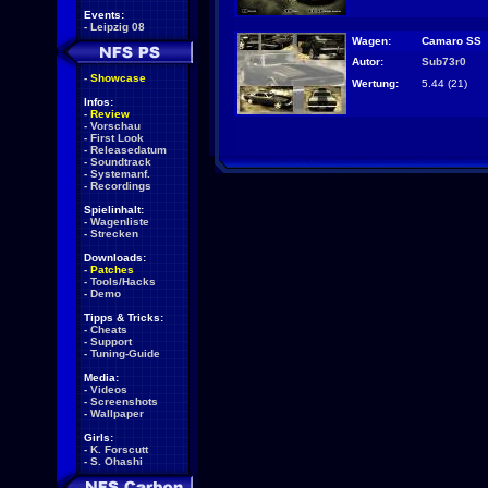
Events:
-
Leipzig 08
Wagen:
Camaro SS
Autor:
Sub73r0
-
Showcase
Wertung:
5.44 (21)
Infos:
-
Review
-
Vorschau
-
First Look
-
Releasedatum
-
Soundtrack
-
Systemanf.
-
Recordings
Spielinhalt:
-
Wagenliste
-
Strecken
Downloads:
-
Patches
-
Tools/Hacks
-
Demo
Tipps & Tricks:
-
Cheats
-
Support
-
Tuning-Guide
Media:
-
Videos
-
Screenshots
-
Wallpaper
Girls:
-
K. Forscutt
-
S. Ohashi