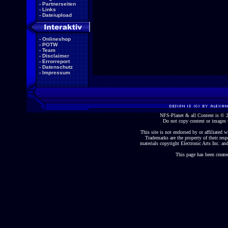
-
Partnerseiten
-
Links
-
Dateiupload
-
Onlineshop
-
POTW
-
Team
-
Disclaimer
-
Errorreport
-
Datenschutz
-
Impressum
NFS-Planet & all Content is ©
Do not copy content or images 
This site is not endorsed by or affiliated wi
Trademarks are the property of their re
materials copyright Electronic Arts Inc. and
This page has been create