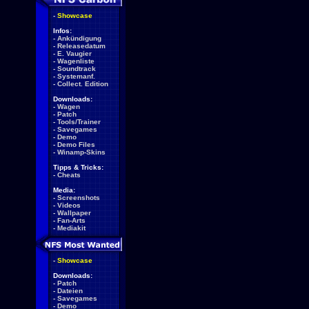
-
Showcase
Infos:
-
Ankündigung
-
Releasedatum
-
E. Vaugier
-
Wagenliste
-
Soundtrack
-
Systemanf.
-
Collect. Edition
Downloads:
-
Wagen
-
Patch
-
Tools/Trainer
-
Savegames
-
Demo
-
Demo Files
-
Winamp-Skins
Tipps & Tricks:
-
Cheats
Media:
-
Screenshots
-
Videos
-
Wallpaper
-
Fan-Arts
-
Mediakit
-
Showcase
Downloads:
-
Patch
-
Dateien
-
Savegames
-
Demo