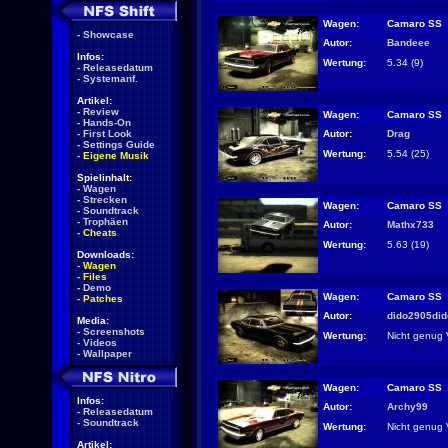
Wagen:
Camaro SS
-
Showcase
Autor:
Bandeee
Infos:
Wertung:
5.34 (9)
-
Releasedatum
-
Systemanf.
Artikel:
-
Review
Wagen:
Camaro SS
-
Hands-On
Autor:
Drag
-
First Look
-
Settings Guide
Wertung:
5.54 (25)
-
Eigene Musik
Spielinhalt:
-
Wagen
-
Strecken
Wagen:
Camaro SS
-
Soundtrack
-
Trophäen
Autor:
Mathx733
-
Cheats
Wertung:
5.63 (19)
Downloads:
-
Wagen
-
Files
-
Demo
Wagen:
Camaro SS
-
Patches
Autor:
dido2905di
Media:
-
Screenshots
Wertung:
Nicht genug 
-
Videos
-
Wallpaper
Wagen:
Camaro SS
Infos:
Autor:
Archy99
-
Releasedatum
-
Soundtrack
Wertung:
Nicht genug 
Artikel: