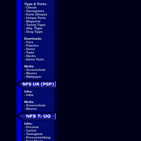
Tipps & Tricks:
-
Cheats
-
Savegames
-
Karte (Shops)
-
Unique Parts
-
Magazine
-
Tuning Tipps
-
Allg. Tipps
-
Drag Tipps
Downloads:
-
Cars
-
Patches
-
Demo
-
Tools
-
Hacks
-
Demo Tools
Media:
-
Screenshots
-
Movies
-
Wallpaper
Infos:
-
Infos
Media:
-
Screenshots
-
Movies
Infos:
-
Preview
-
Carlist
-
Tuningteile
-
Pressemeldung
-
Fact Sheet