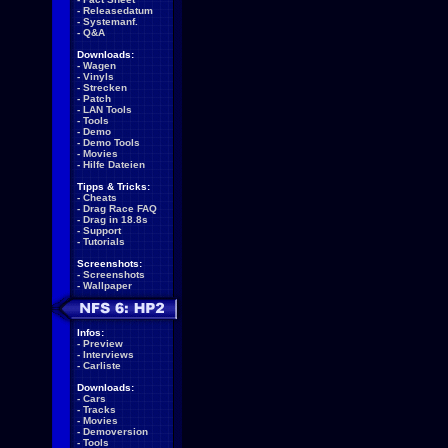
-
Releasedatum
-
Systemanf.
-
Q&A
Downloads:
-
Wagen
-
Vinyls
-
Strecken
-
Patch
-
LAN Tools
-
Tools
-
Demo
-
Demo Tools
-
Movies
-
Hilfe Dateien
Tipps & Tricks:
-
Cheats
-
Drag Race FAQ
-
Drag in 18.8s
-
Support
-
Tutorials
Screenshots:
-
Screenshots
-
Wallpaper
Infos:
-
Preview
-
Interviews
-
Carliste
Downloads:
-
Cars
-
Tracks
-
Movies
-
Demoversion
-
Tools