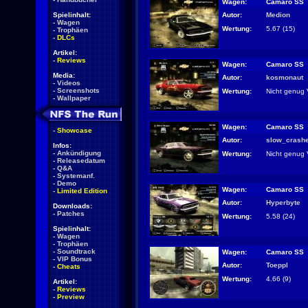
Wagen:
Camaro SS
Autor:
Medion
Spielinhalt:
-
Wagen
Wertung:
5.67 (15)
-
Trophäen
-
DLCs
Artikel:
-
Reviews
Wagen:
Camaro SS
Media:
Autor:
kosmonaut
-
Videos
-
Screenshots
Wertung:
Nicht genug 
-
Wallpaper
Wagen:
Camaro SS
-
Showcase
Autor:
slow_crash
Infos:
-
Ankündigung
Wertung:
Nicht genug 
-
Releasedatum
-
Q&A
-
Systemanf.
-
Demo
Wagen:
Camaro SS
-
Limited Edition
Autor:
Hyperbyte
Downloads:
-
Patches
Wertung:
5.58 (24)
Spielinhalt:
-
Wagen
-
Trophäen
-
Soundtrack
Wagen:
Camaro SS
-
VIP Bonus
Autor:
Toeppl
-
Cheats
Wertung:
4.66 (9)
Artikel:
-
Reviews
-
Preview