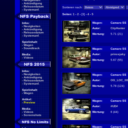
-
Neuigkeiten
-
Ankündigung
-
Releasedatum
Sortieren nach:
-
Systemanf.
Seiten:
1
-
2
-
[3]
-
4
-
5
Wagen:
Camaro SS
Infos:
-
Neuigkeiten
Autor:
CityHunter
-
Ankündigung
-
Releasedatum
Wertung:
5.71 (21)
-
Systemanf.
Spielinhalt:
-
Wagen
-
Soundtrack
Wagen:
Camaro SS
Autor:
princejaky
Media:
-
Videos
Wertung:
5.67 (55)
Infos:
-
Neuigkeiten
Wagen:
Camaro SS
-
Ankündigung
Autor:
OG_LOC_08
-
Releasedatum
-
Systemanf.
Wertung:
5.78 (124)
Spielinhalt:
-
Wagen
Artikel:
Wagen:
Camaro SS
-
Preview
Autor:
#UD#
Media:
Wertung:
6 (44)
-
Videos
-
Screenshots
Wagen:
Camaro SS