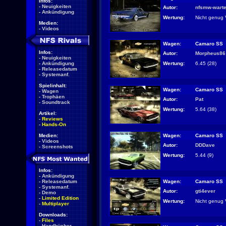
Infos:
-
Neuigkeiten
Autor:
nfsmw-warte
-
Ankündigung
Wertung:
Nicht genug 
Medien:
-
Videos
Wagen:
Camaro SS
Infos:
Autor:
Morpheus86
-
Neuigkeiten
Wertung:
6.45 (28)
-
Ankündigung
-
Releasedatum
-
Systemanf.
Spielinhalt:
Wagen:
Camaro SS
-
Wagen
-
Trophäen
Autor:
Pat
-
Soundtrack
Wertung:
5.64 (38)
Artikel:
-
Reviews
-
Hands-On
Wagen:
Camaro SS
Medien:
-
Videos
Autor:
DDDave
-
Screenshots
Wertung:
5.44 (9)
Infos:
-
Ankündigung
Wagen:
Camaro SS
-
Releasedatum
-
Systemanf.
Autor:
gti4ever
-
Demo
-
Limited Edition
Wertung:
Nicht genug 
-
Multiplayer
Downloads:
-
Files
-
Handbücher