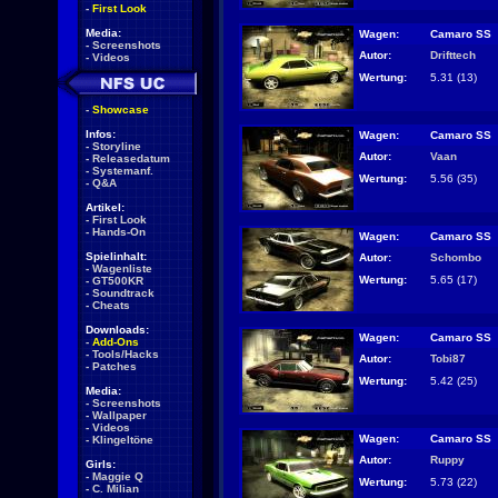
-
First Look
Media:
Wagen:
Camaro SS
-
Screenshots
Autor:
Drifttech
-
Videos
Wertung:
5.31 (13)
-
Showcase
Infos:
Wagen:
Camaro SS
-
Storyline
Autor:
Vaan
-
Releasedatum
-
Systemanf.
Wertung:
5.56 (35)
-
Q&A
Artikel:
-
First Look
-
Hands-On
Wagen:
Camaro SS
Spielinhalt:
Autor:
Schombo
-
Wagenliste
Wertung:
5.65 (17)
-
GT500KR
-
Soundtrack
-
Cheats
Downloads:
Wagen:
Camaro SS
-
Add-Ons
-
Tools/Hacks
Autor:
Tobi87
-
Patches
Wertung:
5.42 (25)
Media:
-
Screenshots
-
Wallpaper
-
Videos
Wagen:
Camaro SS
-
Klingeltöne
Autor:
Ruppy
Girls:
-
Maggie Q
Wertung:
5.73 (22)
-
C. Milian