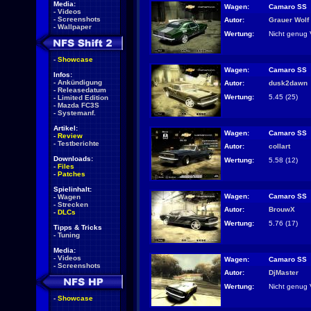
Media:
Wagen:
Camaro SS
-
Videos
-
Screenshots
Autor:
Grauer Wolf
-
Wallpaper
Wertung:
Nicht genug 
-
Showcase
Wagen:
Camaro SS
Infos:
-
Ankündigung
Autor:
dusk2dawn
-
Releasedatum
Wertung:
5.45 (25)
-
Limited Edition
-
Mazda FC3S
-
Systemanf.
Artikel:
Wagen:
Camaro SS
-
Review
-
Testberichte
Autor:
collart
Downloads:
Wertung:
5.58 (12)
-
Files
-
Patches
Spielinhalt:
Wagen:
Camaro SS
-
Wagen
-
Strecken
Autor:
BrouwX
-
DLCs
Wertung:
5.76 (17)
Tipps & Tricks
-
Tuning
Media:
-
Videos
Wagen:
Camaro SS
-
Screenshots
Autor:
DjMaster
Wertung:
Nicht genug 
-
Showcase