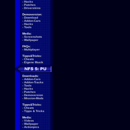
-
Hacks
-
Patches
-
Driverskins
Demoversion:
-
Download
-
Addon-Cars
-
Hacks
-
Tools
Media:
-
Screenshots
-
Wallpaper
FAQs:
-
Multiplayer
Tipps&Tricks:
-
Cheats
-
Eigene Musik
Downloads:
-
Addon-Cars
-
Addon-Tracks
-
Tools
-
Hacks
-
Patches
-
Demoversion
-
Mission-Mods
Tipps&Tricks:
-
Cheats
-
Tipps & Tricks
Media:
-
Videos
-
Wallpaper
-
Actionpics