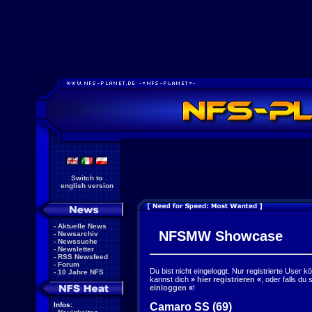
Switch to
english version
-
Aktuelle News
NFSMW Showcase
-
Newsarchiv
-
Newssuche
-
Newsletter
-
RSS Newsfeed
-
Forum
Du bist nicht eingeloggt. Nur registrierte User 
-
10 Jahre NFS
kannst dich
»
hier registrieren
«
, oder falls du
einloggen
«
!
Camaro SS (69)
Infos: