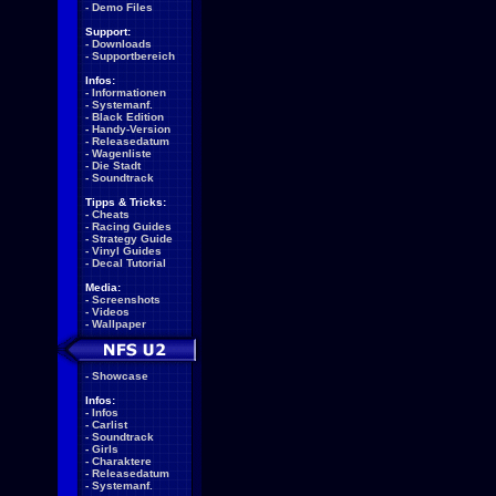
-
Demo Files
Support:
-
Downloads
-
Supportbereich
Infos:
-
Informationen
-
Systemanf.
-
Black Edition
-
Handy-Version
-
Releasedatum
-
Wagenliste
-
Die Stadt
-
Soundtrack
Tipps & Tricks:
-
Cheats
-
Racing Guides
-
Strategy Guide
-
Vinyl Guides
-
Decal Tutorial
Media:
-
Screenshots
-
Videos
-
Wallpaper
-
Showcase
Infos:
-
Infos
-
Carlist
-
Soundtrack
-
Girls
-
Charaktere
-
Releasedatum
-
Systemanf.