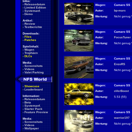
Infos:
-
Releasedatum
Wagen:
Camaro SS
-
Limited Edition
Autor:
bp-marc
-
Systemanf.
-
Demo
Wertung:
Nicht genug 
Artikel:
-
Review
-
Testberichte
Wagen:
Camaro SS
Downloads:
-
Files
Autor:
FocusTuner
-
Patches
Wertung:
Nicht genug 
Spielinhalt:
-
Wagen
-
Trophäen
-
DLCs
Wagen:
Camaro SS
Media:
Autor:
EnzoRS
-
Screenshots
-
Videos
Wertung:
Nicht genug 
-
Valet Parking
Wagen:
Camaro SS
-
Showcase
-
Leaderboard
Autor:
oVerBoost
Information:
Wertung:
5.53 (55)
-
Releasedatum
-
Beta
-
Systemanf.
-
Starter Pack
Wagen:
Camaro SS
-
Feature Preview
Autor:
warrior197
Media:
-
Screenshots
Wertung:
Nicht genug 
-
Videos
-
Wallpaper