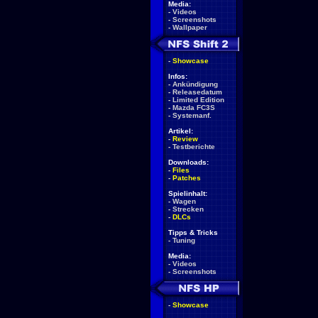
Media:
-
Videos
-
Screenshots
-
Wallpaper
-
Showcase
Infos:
-
Ankündigung
-
Releasedatum
-
Limited Edition
-
Mazda FC3S
-
Systemanf.
Artikel:
-
Review
-
Testberichte
Downloads:
-
Files
-
Patches
Spielinhalt:
-
Wagen
-
Strecken
-
DLCs
Tipps & Tricks
-
Tuning
Media:
-
Videos
-
Screenshots
-
Showcase