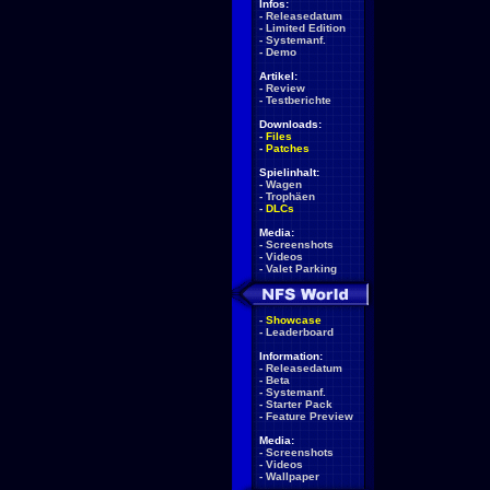
Infos:
-
Releasedatum
-
Limited Edition
-
Systemanf.
-
Demo
Artikel:
-
Review
-
Testberichte
Downloads:
-
Files
-
Patches
Spielinhalt:
-
Wagen
-
Trophäen
-
DLCs
Media:
-
Screenshots
-
Videos
-
Valet Parking
-
Showcase
-
Leaderboard
Information:
-
Releasedatum
-
Beta
-
Systemanf.
-
Starter Pack
-
Feature Preview
Media:
-
Screenshots
-
Videos
-
Wallpaper