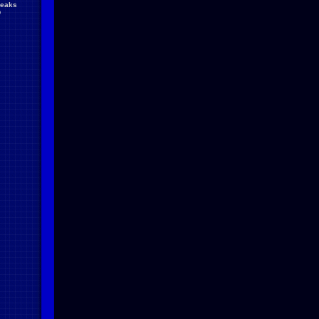
reaks
D