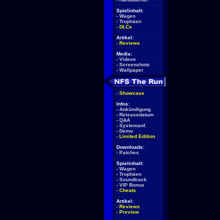
Spielinhalt:
-
Wagen
-
Trophäen
-
DLCs
Artikel:
-
Reviews
Media:
-
Videos
-
Screenshots
-
Wallpaper
-
Showcase
Infos:
-
Ankündigung
-
Releasedatum
-
Q&A
-
Systemanf.
-
Demo
-
Limited Edition
Downloads:
-
Patches
Spielinhalt:
-
Wagen
-
Trophäen
-
Soundtrack
-
VIP Bonus
-
Cheats
Artikel:
-
Reviews
-
Preview