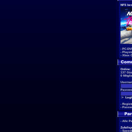
NFS bes
-
PC-DV
-
Playst
-
Xbox 
Online:
137 Gäs
0 Mitgli
Userna
Passwor
-
Regist
-
Passw
-
Alle P
Zufallsp
-
Speed