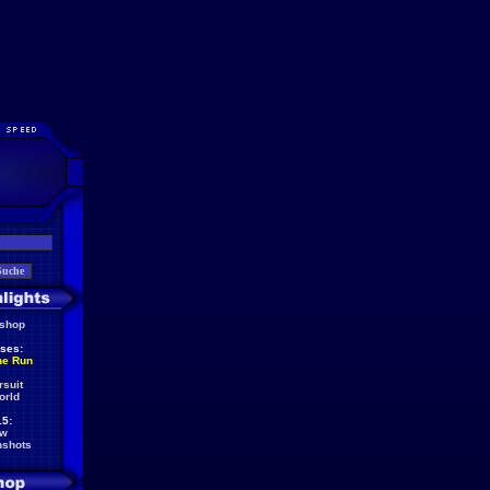
eshop
ses:
he Run
rsuit
orld
5:
ew
nshots