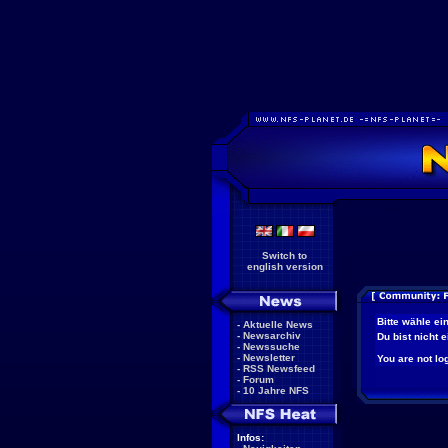
Switch to
english version
Bitte wähle ei
-
Aktuelle News
-
Newsarchiv
Du bist nicht 
-
Newssuche
-
Newsletter
You are not log
-
RSS Newsfeed
-
Forum
-
10 Jahre NFS
Infos: