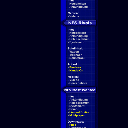
Infos:
-
Neuigkeiten
-
Ankündigung
Medien:
-
Videos
Infos:
-
Neuigkeiten
-
Ankündigung
-
Releasedatum
-
Systemanf.
Spielinhalt:
-
Wagen
-
Trophäen
-
Soundtrack
Artikel:
-
Reviews
-
Hands-On
Medien:
-
Videos
-
Screenshots
Infos:
-
Ankündigung
-
Releasedatum
-
Systemanf.
-
Demo
-
Limited Edition
-
Multiplayer
Downloads:
-
Files
-
Handbücher