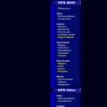
-
Showcase
Infos:
-
Releasedatum
-
Systemanf.
Artikel:
-
Review
-
Hands-On
-
First Look
-
Settings Guide
-
Eigene Musik
Spielinhalt:
-
Wagen
-
Strecken
-
Soundtrack
-
Trophäen
-
Cheats
Downloads:
-
Wagen
-
Files
-
Demo
-
Patches
Media:
-
Screenshots
-
Videos
-
Wallpaper
Infos:
-
Releasedatum
-
Soundtrack
Artikel: