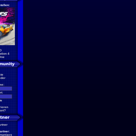
tellen:
D
ation 4
One
te
eder
me:
t:
rieren
ort?
artner
artner:
maniacs