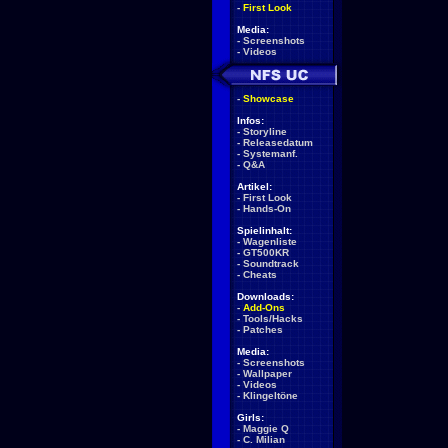
-
First Look
Media:
-
Screenshots
-
Videos
-
Showcase
Infos:
-
Storyline
-
Releasedatum
-
Systemanf.
-
Q&A
Artikel:
-
First Look
-
Hands-On
Spielinhalt:
-
Wagenliste
-
GT500KR
-
Soundtrack
-
Cheats
Downloads:
-
Add-Ons
-
Tools/Hacks
-
Patches
Media:
-
Screenshots
-
Wallpaper
-
Videos
-
Klingeltöne
Girls:
-
Maggie Q
-
C. Milian