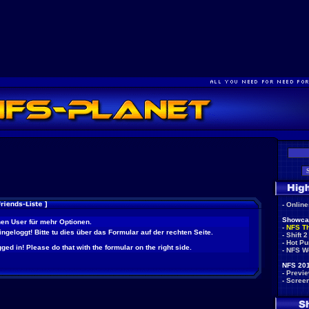
-
Onlin
Showca
nen User für mehr Optionen.
-
NFS T
eingeloggt! Bitte tu dies über das Formular auf der rechten Seite.
-
Shift 2
-
Hot Pu
ged in! Please do that with the formular on the right side.
-
NFS W
NFS 201
-
Previ
-
Scree