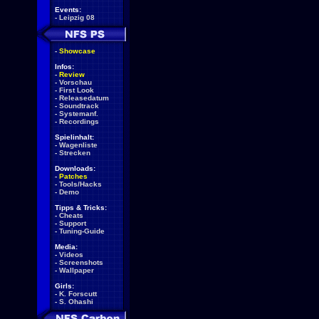
Events:
-
Leipzig 08
-
Showcase
Infos:
-
Review
-
Vorschau
-
First Look
-
Releasedatum
-
Soundtrack
-
Systemanf.
-
Recordings
Spielinhalt:
-
Wagenliste
-
Strecken
Downloads:
-
Patches
-
Tools/Hacks
-
Demo
Tipps & Tricks:
-
Cheats
-
Support
-
Tuning-Guide
Media:
-
Videos
-
Screenshots
-
Wallpaper
Girls:
-
K. Forscutt
-
S. Ohashi