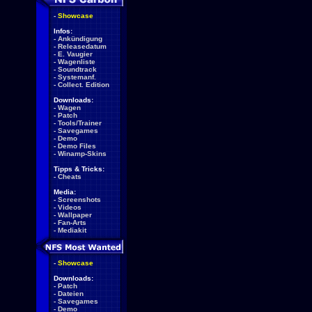
-
Showcase
Infos:
-
Ankündigung
-
Releasedatum
-
E. Vaugier
-
Wagenliste
-
Soundtrack
-
Systemanf.
-
Collect. Edition
Downloads:
-
Wagen
-
Patch
-
Tools/Trainer
-
Savegames
-
Demo
-
Demo Files
-
Winamp-Skins
Tipps & Tricks:
-
Cheats
Media:
-
Screenshots
-
Videos
-
Wallpaper
-
Fan-Arts
-
Mediakit
-
Showcase
Downloads:
-
Patch
-
Dateien
-
Savegames
-
Demo