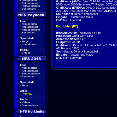
-
Neuigkeiten
Grafikkarte (AMD):
DirectX 10.1-kompatibel m
-
Ankündigung
5000- oder 6000-Serie, mit ATI Radeon 3870 ode
-
Releasedatum
Grafikkarte (NVIDIA):
DirectX 10.0-kompatibel
-
Systemanf.
200-, 300-, 400- oder 500-Serie mit NVIDIA Ge
Soundkarte:
DirectX kompatibel
Eingabe:
Tastatur und Maus
DVD-Rom Laufwerk
Infos:
-
Neuigkeiten
Empfohlen (PC)
-
Ankündigung
-
Releasedatum
-
Systemanf.
Betriebssystem:
Windows 7 64-bit
Prozessor:
Quad-Core CPU
Spielinhalt:
Arbeitsspeicher:
4 GB
-
Wagen
Festplatte:
20 GB
-
Soundtrack
Grafikkarte:
DirectX 11-kompatibel mit 1024 
ATI Radeon 6950)
Media:
Soundkarte:
DirectX kompatibel
-
Videos
Eingabe:
Tastatur und Maus
DVD-Rom Laufwerk
Infos:
-
Neuigkeiten
-
Ankündigung
-
Releasedatum
-
Systemanf.
Spielinhalt:
-
Wagen
Artikel:
-
Preview
Media:
-
Videos
-
Screenshots