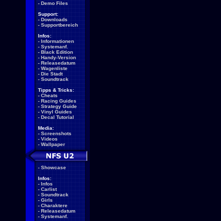
-
Demo Files
Support:
-
Downloads
-
Supportbereich
Infos:
-
Informationen
-
Systemanf.
-
Black Edition
-
Handy-Version
-
Releasedatum
-
Wagenliste
-
Die Stadt
-
Soundtrack
Tipps & Tricks:
-
Cheats
-
Racing Guides
-
Strategy Guide
-
Vinyl Guides
-
Decal Tutorial
Media:
-
Screenshots
-
Videos
-
Wallpaper
-
Showcase
Infos:
-
Infos
-
Carlist
-
Soundtrack
-
Girls
-
Charaktere
-
Releasedatum
-
Systemanf.