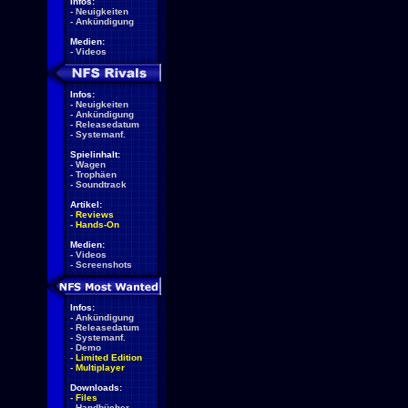
Infos:
-
Neuigkeiten
-
Ankündigung
Medien:
-
Videos
Infos:
-
Neuigkeiten
-
Ankündigung
-
Releasedatum
-
Systemanf.
Spielinhalt:
-
Wagen
-
Trophäen
-
Soundtrack
Artikel:
-
Reviews
-
Hands-On
Medien:
-
Videos
-
Screenshots
Infos:
-
Ankündigung
-
Releasedatum
-
Systemanf.
-
Demo
-
Limited Edition
-
Multiplayer
Downloads:
-
Files
-
Handbücher