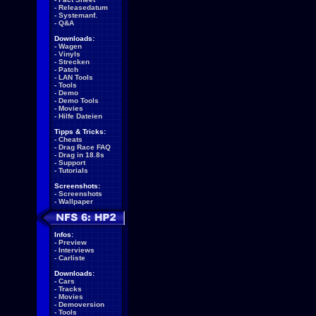
-
Releasedatum
-
Systemanf.
-
Q&A
Downloads:
-
Wagen
-
Vinyls
-
Strecken
-
Patch
-
LAN Tools
-
Tools
-
Demo
-
Demo Tools
-
Movies
-
Hilfe Dateien
Tipps & Tricks:
-
Cheats
-
Drag Race FAQ
-
Drag in 18.8s
-
Support
-
Tutorials
Screenshots:
-
Screenshots
-
Wallpaper
Infos:
-
Preview
-
Interviews
-
Carliste
Downloads:
-
Cars
-
Tracks
-
Movies
-
Demoversion
-
Tools