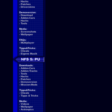
-
Hacks
-
Patches
-
Driverskins
Demoversion:
-
Download
-
Addon-Cars
-
Hacks
-
Tools
Media:
-
Screenshots
-
Wallpaper
FAQs:
-
Multiplayer
Tipps&Tricks:
-
Cheats
-
Eigene Musik
Downloads:
-
Addon-Cars
-
Addon-Tracks
-
Tools
-
Hacks
-
Patches
-
Demoversion
-
Mission-Mods
Tipps&Tricks:
-
Cheats
-
Tipps & Tricks
Media:
-
Videos
-
Wallpaper
-
Actionpics