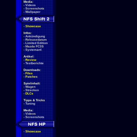
Media:
-
Videos
-
Screenshots
-
Wallpaper
-
Showcase
Infos:
-
Ankündigung
-
Releasedatum
-
Limited Edition
-
Mazda FC3S
-
Systemanf.
Artikel:
-
Review
-
Testberichte
Downloads:
-
Files
-
Patches
Spielinhalt:
-
Wagen
-
Strecken
-
DLCs
Tipps & Tricks
-
Tuning
Media:
-
Videos
-
Screenshots
-
Showcase