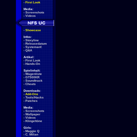
-
First Look
Media:
-
Screenshots
-
Videos
-
Showcase
Infos:
-
Storyline
-
Releasedatum
-
Systemanf.
-
Q&A
Artikel:
-
First Look
-
Hands-On
Spielinhalt:
-
Wagenliste
-
GT500KR
-
Soundtrack
-
Cheats
Downloads:
-
Add-Ons
-
Tools/Hacks
-
Patches
Media:
-
Screenshots
-
Wallpaper
-
Videos
-
Klingeltöne
Girls:
-
Maggie Q
-
C. Milian