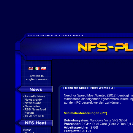
Switch to
english version
Need for Speed Most Wanted (2012) benötigt n
-
Aktuelle News
mindestens die folgenden Systemvoraussetzun
-
Newsarchiv
auf dem PC gespielt werden zu können.
-
Newssuche
-
Newsletter
-
RSS Newsfeed
-
Forum
Minimalanforderungen (PC)
-
10 Jahre NFS
Betriebssystem:
Windows Vista SP2 32-bit
Prozessor:
2 GHz-Dual Core (Core 2 Duo 2,4 
Arbeitsspeicher:
2 GB
Infos:
Festplatte:
20 GB