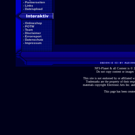
-
Partnerseiten
-
Links
-
Dateiupload
-
Onlineshop
-
POTW
-
Team
-
Disclaimer
-
Errorreport
-
Datenschutz
-
Impressum
NFS-Planet & all Content is ©
Do not copy content or images 
This site is not endorsed by or affiliated wi
Trademarks are the property of their re
materials copyright Electronic Arts Inc. and
This page has been create