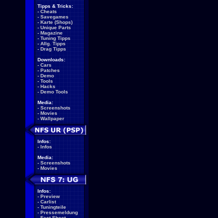
Tipps & Tricks:
-
Cheats
-
Savegames
-
Karte (Shops)
-
Unique Parts
-
Magazine
-
Tuning Tipps
-
Allg. Tipps
-
Drag Tipps
Downloads:
-
Cars
-
Patches
-
Demo
-
Tools
-
Hacks
-
Demo Tools
Media:
-
Screenshots
-
Movies
-
Wallpaper
Infos:
-
Infos
Media:
-
Screenshots
-
Movies
Infos:
-
Preview
-
Carlist
-
Tuningteile
-
Pressemeldung
-
Fact Sheet