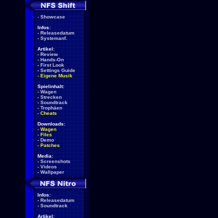
-
Showcase
Infos:
-
Releasedatum
-
Systemanf.
Artikel:
-
Review
-
Hands-On
-
First Look
-
Settings Guide
-
Eigene Musik
Spielinhalt:
-
Wagen
-
Strecken
-
Soundtrack
-
Trophäen
-
Cheats
Downloads:
-
Wagen
-
Files
-
Demo
-
Patches
Media:
-
Screenshots
-
Videos
-
Wallpaper
Infos:
-
Releasedatum
-
Soundtrack
Artikel: