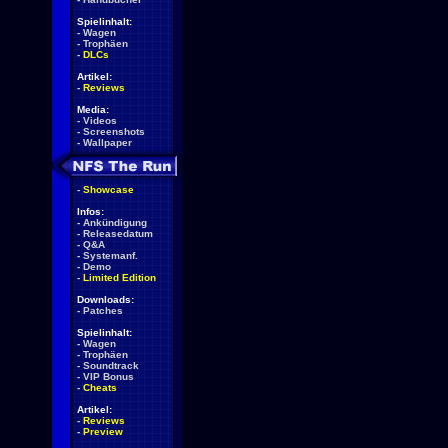
Spielinhalt:
-
Wagen
-
Trophäen
-
DLCs
Artikel:
-
Reviews
Media:
-
Videos
-
Screenshots
-
Wallpaper
-
Showcase
Infos:
-
Ankündigung
-
Releasedatum
-
Q&A
-
Systemanf.
-
Demo
-
Limited Edition
Downloads:
-
Patches
Spielinhalt:
-
Wagen
-
Trophäen
-
Soundtrack
-
VIP Bonus
-
Cheats
Artikel:
-
Reviews
-
Preview