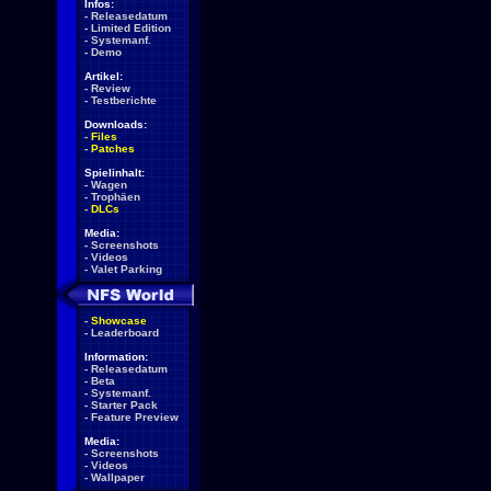
Infos:
-
Releasedatum
-
Limited Edition
-
Systemanf.
-
Demo
Artikel:
-
Review
-
Testberichte
Downloads:
-
Files
-
Patches
Spielinhalt:
-
Wagen
-
Trophäen
-
DLCs
Media:
-
Screenshots
-
Videos
-
Valet Parking
-
Showcase
-
Leaderboard
Information:
-
Releasedatum
-
Beta
-
Systemanf.
-
Starter Pack
-
Feature Preview
Media:
-
Screenshots
-
Videos
-
Wallpaper