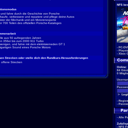
NFS bes
utionsmodus
e und fahre durch die Geschichte von Porsche
rkaufe, verbessere und repariere und pflege deine Autos
ister der Mechanik und ein Motorenexperte
ber 700 Teilen des offiziellen Porsche-Kataloges
mmenarbeit
lle aus 50 aufregenden Jahren
en 356er bis zum 2000 911 Turbo
 wenigen, und fahre mit dem elektrisierneden GT 1
-
PC-DV
zigartigen Sound eines Porsche Motors
-
Playst
-
Xbox 
enen Strecken oder stelle dich den Rundkurs-Herausforderungen
e offene Strecken
Online:
84 Gäst
0 Mitgli
Userna
Passwor
-
Regist
-
Passw
-
Alle P
Zufallsp
-
NFS F