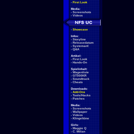
-
First Look
Media:
-
Screenshots
-
Videos
-
Showcase
Infos:
-
Storyline
-
Releasedatum
-
Systemanf.
-
Q&A
Artikel:
-
First Look
-
Hands-On
Spielinhalt:
-
Wagenliste
-
GT500KR
-
Soundtrack
-
Cheats
Downloads:
-
Add-Ons
-
Tools/Hacks
-
Patches
Media:
-
Screenshots
-
Wallpaper
-
Videos
-
Klingeltöne
Girls:
-
Maggie Q
-
C. Milian