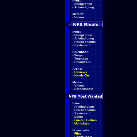
Infos:
-
Neuigkeiten
-
Ankündigung
Medien:
-
Videos
Infos:
-
Neuigkeiten
-
Ankündigung
-
Releasedatum
-
Systemanf.
Spielinhalt:
-
Wagen
-
Trophäen
-
Soundtrack
Artikel:
-
Reviews
-
Hands-On
Medien:
-
Videos
-
Screenshots
Infos:
-
Ankündigung
-
Releasedatum
-
Systemanf.
-
Demo
-
Limited Edition
-
Multiplayer
Downloads:
-
Files
-
Handbücher