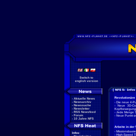
Switch to
english version
Revolutionäre
-
Aktuelle News
-
Newsarchiv
- Die neue 4-P
-
Newssuche
- Neue 3D-Coc
-
Newsletter
Kopfbewegun
-
RSS Newsfeed
- Jede Menge S
-
Forum
- Neue Punkt-z
-
10 Jahre NFS
Arbeite in de
- Missionsbasi
Infos:
- High-Speed Th