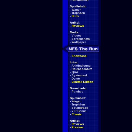
Spielinhalt:
-
Wagen
-
Trophäen
-
DLCs
Artikel:
-
Reviews
Media:
-
Videos
-
Screenshots
-
Wallpaper
-
Showcase
Infos:
-
Ankündigung
-
Releasedatum
-
Q&A
-
Systemanf.
-
Demo
-
Limited Edition
Downloads:
-
Patches
Spielinhalt:
-
Wagen
-
Trophäen
-
Soundtrack
-
VIP Bonus
-
Cheats
Artikel:
-
Reviews
-
Preview