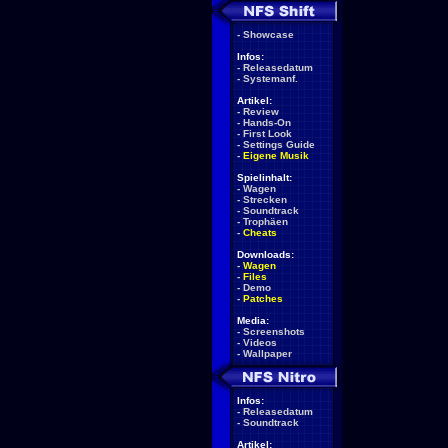
-
Showcase
Infos:
-
Releasedatum
-
Systemanf.
Artikel:
-
Review
-
Hands-On
-
First Look
-
Settings Guide
-
Eigene Musik
Spielinhalt:
-
Wagen
-
Strecken
-
Soundtrack
-
Trophäen
-
Cheats
Downloads:
-
Wagen
-
Files
-
Demo
-
Patches
Media:
-
Screenshots
-
Videos
-
Wallpaper
Infos:
-
Releasedatum
-
Soundtrack
Artikel: