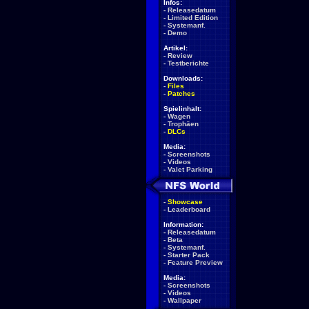
Infos:
-
Releasedatum
-
Limited Edition
-
Systemanf.
-
Demo
Artikel:
-
Review
-
Testberichte
Downloads:
-
Files
-
Patches
Spielinhalt:
-
Wagen
-
Trophäen
-
DLCs
Media:
-
Screenshots
-
Videos
-
Valet Parking
-
Showcase
-
Leaderboard
Information:
-
Releasedatum
-
Beta
-
Systemanf.
-
Starter Pack
-
Feature Preview
Media:
-
Screenshots
-
Videos
-
Wallpaper