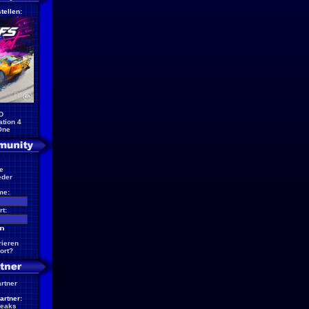
tellen:
D
ation 4
One
e
eder
me:
t:
rieren
ort?
artner
artner:
reaks