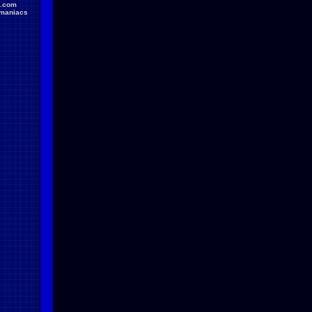
.com
maniacs