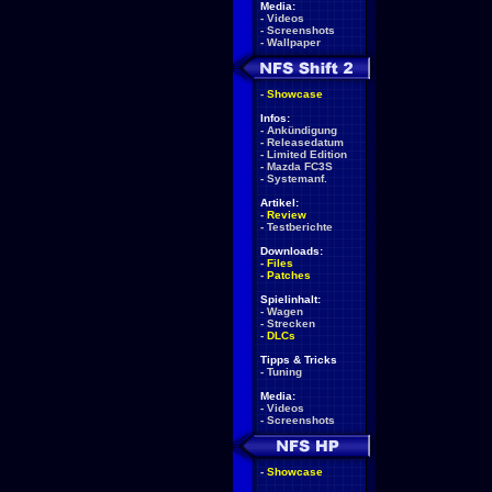
Media:
-
Videos
-
Screenshots
-
Wallpaper
-
Showcase
Infos:
-
Ankündigung
-
Releasedatum
-
Limited Edition
-
Mazda FC3S
-
Systemanf.
Artikel:
-
Review
-
Testberichte
Downloads:
-
Files
-
Patches
Spielinhalt:
-
Wagen
-
Strecken
-
DLCs
Tipps & Tricks
-
Tuning
Media:
-
Videos
-
Screenshots
-
Showcase