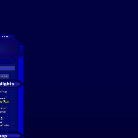
eshop
ses:
he Run
rsuit
orld
5:
ew
nshots