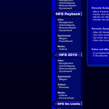
-
Neuigkeiten
-
Ankündigung
-
Releasedatum
Porsche Evol
-
Systemanf.
- Mach Karrier
- Kaufe und ve
- Werde ein Me
Infos:
- Arbeite mit ü
-
Neuigkeiten
-
Ankündigung
-
Releasedatum
Porsche Zusa
-
Systemanf.
- Über 80 Mode
- Von dem erst
Spielinhalt:
- Sei einer der
-
Wagen
- Höre den ein
-
Soundtrack
Media:
-
Videos
Fahre auf off
- 9 europäisch
- 5 Rundkurse
Infos:
-
Neuigkeiten
-
Ankündigung
-
Releasedatum
-
Systemanf.
Spielinhalt:
-
Wagen
Artikel:
-
Preview
Media:
-
Videos
-
Screenshots