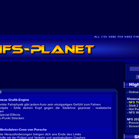
-
Onlin
Showca
 neue Grafik-Engine
-
NFS T
unkte Fahrphysik gibt jedem Auto sein einzigartiges Gefühl zum Fahren
-
Shift 2
kpits - fühle deinen Kopf gegen die Sitzlehne gepresst - realistische
-
Hot Pu
gen
-
NFS W
pecial Effects
u-Punkt Strecken
NFS 201
-
Previ
-
Scree
r Werksfahrer-Crew von Porsche
erte Herausforderungen bringen dich ans Ende des Limits
rills mit der Polizei und Verkehr und spektakulären Crashes