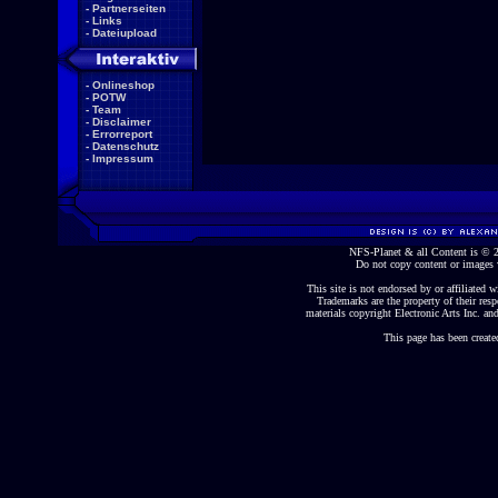
-
Partnerseiten
-
Links
-
Dateiupload
-
Onlineshop
-
POTW
-
Team
-
Disclaimer
-
Errorreport
-
Datenschutz
-
Impressum
NFS-Planet & all Content is ©
Do not copy content or images 
This site is not endorsed by or affiliated wi
Trademarks are the property of their re
materials copyright Electronic Arts Inc. and
This page has been create