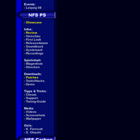
Events:
-
Leipzig 08
-
Showcase
Infos:
-
Review
-
Vorschau
-
First Look
-
Releasedatum
-
Soundtrack
-
Systemanf.
-
Recordings
Spielinhalt:
-
Wagenliste
-
Strecken
Downloads:
-
Patches
-
Tools/Hacks
-
Demo
Tipps & Tricks:
-
Cheats
-
Support
-
Tuning-Guide
Media:
-
Videos
-
Screenshots
-
Wallpaper
Girls:
-
K. Forscutt
-
S. Ohashi