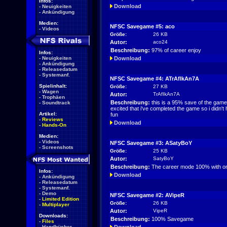
Infos:
Download
-
Neuigkeiten
-
Ankündigung
Medien:
NFSC Savegame #5: aco
-
Videos
Größe:
26 KB
Autor:
aco24
Beschreibung:
97% of career enjoy
Infos:
-
Neuigkeiten
Download
-
Ankündigung
-
Releasedatum
-
Systemanf.
NFSC Savegame #4: ATrAfIkAn7A
Spielinhalt:
Größe:
27 KB
-
Wagen
Autor:
TrAfIkAn7A
-
Trophäen
Beschreibung:
this is a 95% save of the game 
-
Soundtrack
excited that i've completed the game so i didn't
Artikel:
fun
-
Reviews
Download
-
Hands-On
Medien:
-
Videos
NFSC Savegame #3: ASatyBoY
-
Screenshots
Größe:
25 KB
Autor:
SatyBoY
Beschreibung:
The career mode 100% with on
Infos:
Download
-
Ankündigung
-
Releasedatum
-
Systemanf.
-
Demo
NFSC Savegame #2: AVipeR
-
Limited Edition
Größe:
26 KB
-
Multiplayer
Autor:
VipeR
Downloads:
Beschreibung:
100% Savegame
-
Files
-
Handbücher