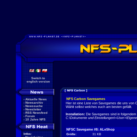
Switch to
english version
NFS Carbon Savegames
-
Aktuelle News
-
Newsarchiv
Hier ist eine Liste von Savegames die uns von
-
Newssuche
Wählt selbst welches euch am besten gefällt.
-
Newsletter
-
RSS Newsfeed
Installation:
Die Savegames sind in folgendem 
-
Forum
C:\Dokumente und Einstellungen\<User>\Eigen
-
10 Jahre NFS
NFSC Savegame #8: ALeShop
Infos:
Größe:
31 KB