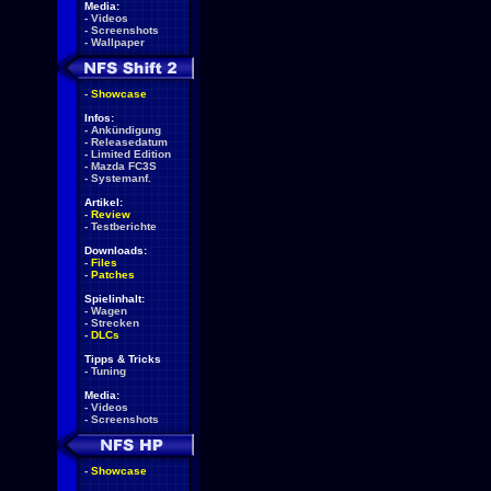
Media:
-
Videos
-
Screenshots
-
Wallpaper
-
Showcase
Infos:
-
Ankündigung
-
Releasedatum
-
Limited Edition
-
Mazda FC3S
-
Systemanf.
Artikel:
-
Review
-
Testberichte
Downloads:
-
Files
-
Patches
Spielinhalt:
-
Wagen
-
Strecken
-
DLCs
Tipps & Tricks
-
Tuning
Media:
-
Videos
-
Screenshots
-
Showcase