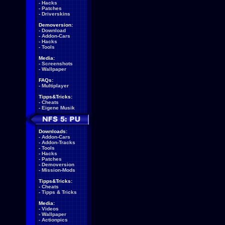
-
Hacks
-
Patches
-
Driverskins
Demoversion:
-
Download
-
Addon-Cars
-
Hacks
-
Tools
Media:
-
Screenshots
-
Wallpaper
FAQs:
-
Multiplayer
Tipps&Tricks:
-
Cheats
-
Eigene Musik
Downloads:
-
Addon-Cars
-
Addon-Tracks
-
Tools
-
Hacks
-
Patches
-
Demoversion
-
Mission-Mods
Tipps&Tricks:
-
Cheats
-
Tipps & Tricks
Media:
-
Videos
-
Wallpaper
-
Actionpics