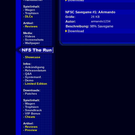
Download
Spielinhalt:
-
Wagen
NFSC Savegame #1: AArmando
-
Trophäen
-
DLCs
Größe:
26 KB
Autor:
armando1234
Artikel:
Beschreibung:
98% Savegame
-
Reviews
Download
Media:
-
Videos
-
Screenshots
-
Wallpaper
-
Showcase
Infos:
-
Ankündigung
-
Releasedatum
-
Q&A
-
Systemanf.
-
Demo
-
Limited Edition
Downloads:
-
Patches
Spielinhalt:
-
Wagen
-
Trophäen
-
Soundtrack
-
VIP Bonus
-
Cheats
Artikel:
-
Reviews
-
Preview