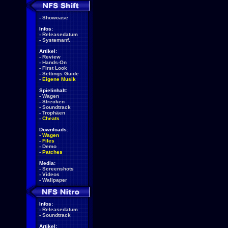
-
Showcase
Infos:
-
Releasedatum
-
Systemanf.
Artikel:
-
Review
-
Hands-On
-
First Look
-
Settings Guide
-
Eigene Musik
Spielinhalt:
-
Wagen
-
Strecken
-
Soundtrack
-
Trophäen
-
Cheats
Downloads:
-
Wagen
-
Files
-
Demo
-
Patches
Media:
-
Screenshots
-
Videos
-
Wallpaper
Infos:
-
Releasedatum
-
Soundtrack
Artikel: