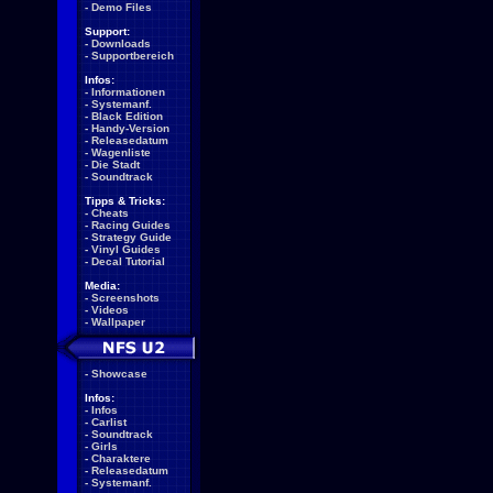
-
Demo Files
Support:
-
Downloads
-
Supportbereich
Infos:
-
Informationen
-
Systemanf.
-
Black Edition
-
Handy-Version
-
Releasedatum
-
Wagenliste
-
Die Stadt
-
Soundtrack
Tipps & Tricks:
-
Cheats
-
Racing Guides
-
Strategy Guide
-
Vinyl Guides
-
Decal Tutorial
Media:
-
Screenshots
-
Videos
-
Wallpaper
-
Showcase
Infos:
-
Infos
-
Carlist
-
Soundtrack
-
Girls
-
Charaktere
-
Releasedatum
-
Systemanf.