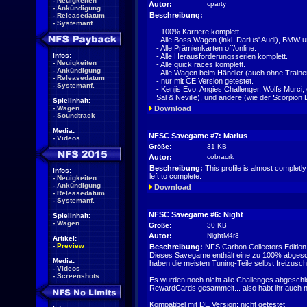
-
Neuigkeiten
Autor:
cparty
-
Ankündigung
Beschreibung:
-
Releasedatum
-
Systemanf.
- 100% Karriere komplett.
- Alle Boss Wagen (inkl. Darius' Audi), BMW 
- Alle Prämienkarten off/online.
Infos:
- Alle Herausforderungsserien komplett.
-
Neuigkeiten
- Alle quick races komplett.
-
Ankündigung
- Alle Wagen beim Händler (auch ohne Traine
-
Releasedatum
- nur mit CE Version getestet.
-
Systemanf.
- Kenjis Evo, Angies Challenger, Wolfs Murci,
Sal & Neville), und andere (wie der Scorpion
Spielinhalt:
-
Wagen
Download
-
Soundtrack
Media:
NFSC Savegame #7: Marius
-
Videos
Größe:
31 KB
Autor:
cobracrk
Beschreibung:
This profile is almost completly
Infos:
left to complete.
-
Neuigkeiten
-
Ankündigung
Download
-
Releasedatum
-
Systemanf.
NFSC Savegame #6: Night
Spielinhalt:
-
Wagen
Größe:
30 KB
Autor:
NightM4r3
Artikel:
-
Preview
Beschreibung:
NFS:Carbon Collectors Editio
Dieses Savegame enthält eine zu 100% abgeschl
Media:
haben die meisten Tuning-Teile selbst freizusch
-
Videos
-
Screenshots
Es wurden noch nicht alle Challenges abgeschl
RewardCards gesammelt... also habt ihr auch 
Kompatibel mit DE Version: nicht getestet