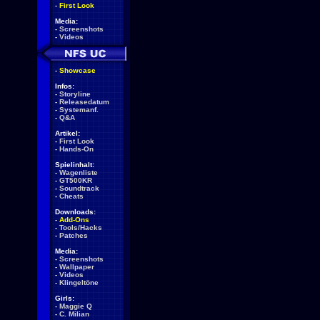
-
First Look
Media:
-
Screenshots
-
Videos
-
Showcase
Infos:
-
Storyline
-
Releasedatum
-
Systemanf.
-
Q&A
Artikel:
-
First Look
-
Hands-On
Spielinhalt:
-
Wagenliste
-
GT500KR
-
Soundtrack
-
Cheats
Downloads:
-
Add-Ons
-
Tools/Hacks
-
Patches
Media:
-
Screenshots
-
Wallpaper
-
Videos
-
Klingeltöne
Girls:
-
Maggie Q
-
C. Milian