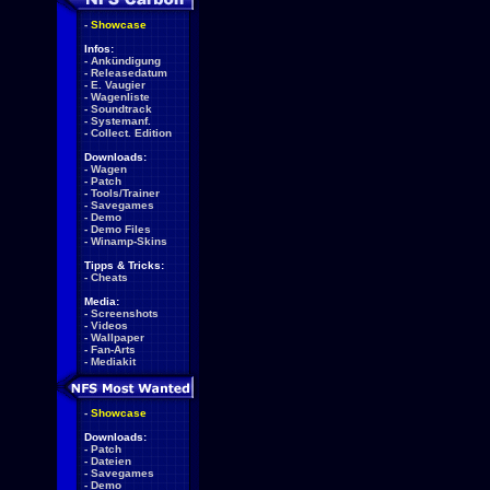
-
Showcase
Infos:
-
Ankündigung
-
Releasedatum
-
E. Vaugier
-
Wagenliste
-
Soundtrack
-
Systemanf.
-
Collect. Edition
Downloads:
-
Wagen
-
Patch
-
Tools/Trainer
-
Savegames
-
Demo
-
Demo Files
-
Winamp-Skins
Tipps & Tricks:
-
Cheats
Media:
-
Screenshots
-
Videos
-
Wallpaper
-
Fan-Arts
-
Mediakit
-
Showcase
Downloads:
-
Patch
-
Dateien
-
Savegames
-
Demo