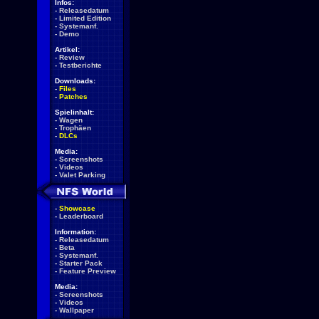
Infos:
-
Releasedatum
-
Limited Edition
-
Systemanf.
-
Demo
Artikel:
-
Review
-
Testberichte
Downloads:
-
Files
-
Patches
Spielinhalt:
-
Wagen
-
Trophäen
-
DLCs
Media:
-
Screenshots
-
Videos
-
Valet Parking
-
Showcase
-
Leaderboard
Information:
-
Releasedatum
-
Beta
-
Systemanf.
-
Starter Pack
-
Feature Preview
Media:
-
Screenshots
-
Videos
-
Wallpaper