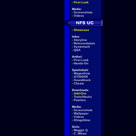
-
First Look
Media:
-
Screenshots
-
Videos
-
Showcase
Infos:
-
Storyline
-
Releasedatum
-
Systemanf.
-
Q&A
Artikel:
-
First Look
-
Hands-On
Spielinhalt:
-
Wagenliste
-
GT500KR
-
Soundtrack
-
Cheats
Downloads:
-
Add-Ons
-
Tools/Hacks
-
Patches
Media:
-
Screenshots
-
Wallpaper
-
Videos
-
Klingeltöne
Girls:
-
Maggie Q
-
C. Milian