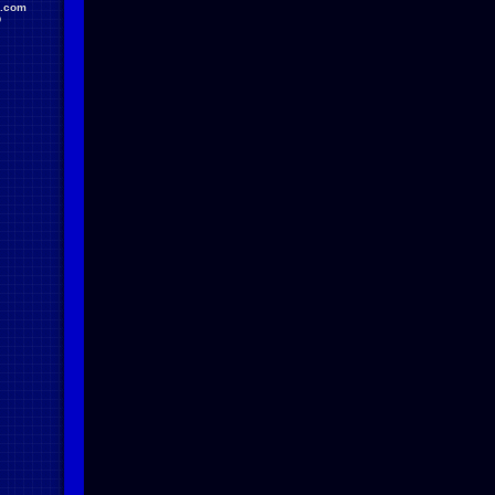
.com
D