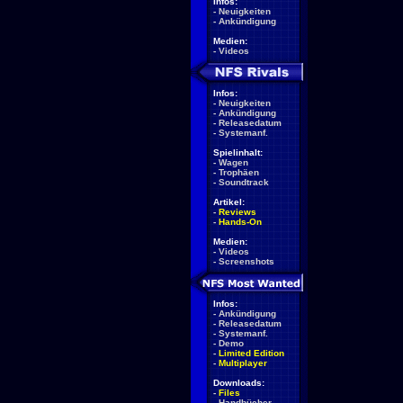
Infos:
-
Neuigkeiten
-
Ankündigung
Medien:
-
Videos
Infos:
-
Neuigkeiten
-
Ankündigung
-
Releasedatum
-
Systemanf.
Spielinhalt:
-
Wagen
-
Trophäen
-
Soundtrack
Artikel:
-
Reviews
-
Hands-On
Medien:
-
Videos
-
Screenshots
Infos:
-
Ankündigung
-
Releasedatum
-
Systemanf.
-
Demo
-
Limited Edition
-
Multiplayer
Downloads:
-
Files
-
Handbücher