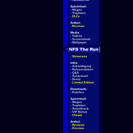
Spielinhalt:
-
Wagen
-
Trophäen
-
DLCs
Artikel:
-
Reviews
Media:
-
Videos
-
Screenshots
-
Wallpaper
-
Showcase
Infos:
-
Ankündigung
-
Releasedatum
-
Q&A
-
Systemanf.
-
Demo
-
Limited Edition
Downloads:
-
Patches
Spielinhalt:
-
Wagen
-
Trophäen
-
Soundtrack
-
VIP Bonus
-
Cheats
Artikel:
-
Reviews
-
Preview