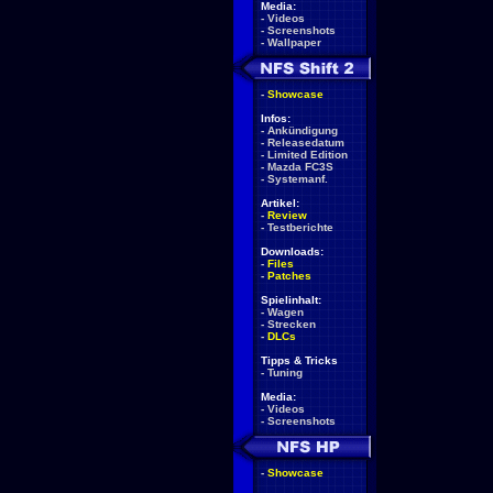
Media:
-
Videos
-
Screenshots
-
Wallpaper
-
Showcase
Infos:
-
Ankündigung
-
Releasedatum
-
Limited Edition
-
Mazda FC3S
-
Systemanf.
Artikel:
-
Review
-
Testberichte
Downloads:
-
Files
-
Patches
Spielinhalt:
-
Wagen
-
Strecken
-
DLCs
Tipps & Tricks
-
Tuning
Media:
-
Videos
-
Screenshots
-
Showcase