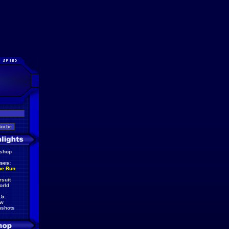
eshop
ses:
he Run
rsuit
orld
5:
ew
nshots