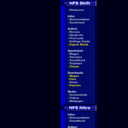
-
Showcase
Infos:
-
Releasedatum
-
Systemanf.
Artikel:
-
Review
-
Hands-On
-
First Look
-
Settings Guide
-
Eigene Musik
Spielinhalt:
-
Wagen
-
Strecken
-
Soundtrack
-
Trophäen
-
Cheats
Downloads:
-
Wagen
-
Files
-
Demo
-
Patches
Media:
-
Screenshots
-
Videos
-
Wallpaper
Infos:
-
Releasedatum
-
Soundtrack
Artikel: