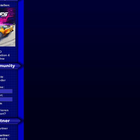
tellen:
D
ation 4
One
te
eder
me:
t:
rieren
ort?
artner
artner:
reaks