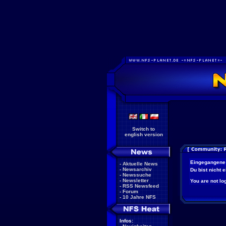
Switch to
english version
Eingegangene
-
Aktuelle News
-
Newsarchiv
Du bist nicht 
-
Newssuche
-
Newsletter
You are not log
-
RSS Newsfeed
-
Forum
-
10 Jahre NFS
Infos: