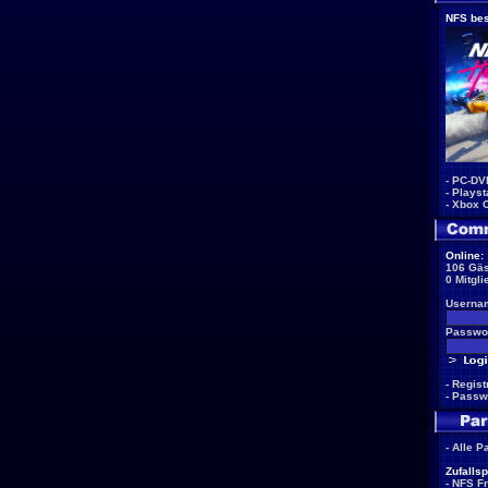
NFS bes
-
PC-DV
-
Playst
-
Xbox 
Online:
106 Gäs
0 Mitgli
Userna
Passwor
-
Regist
-
Passw
-
Alle P
Zufallsp
-
NFS F