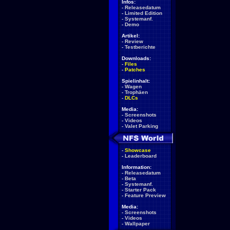
Infos:
-
Releasedatum
-
Limited Edition
-
Systemanf.
-
Demo
Artikel:
-
Review
-
Testberichte
Downloads:
-
Files
-
Patches
Spielinhalt:
-
Wagen
-
Trophäen
-
DLCs
Media:
-
Screenshots
-
Videos
-
Valet Parking
-
Showcase
-
Leaderboard
Information:
-
Releasedatum
-
Beta
-
Systemanf.
-
Starter Pack
-
Feature Preview
Media:
-
Screenshots
-
Videos
-
Wallpaper