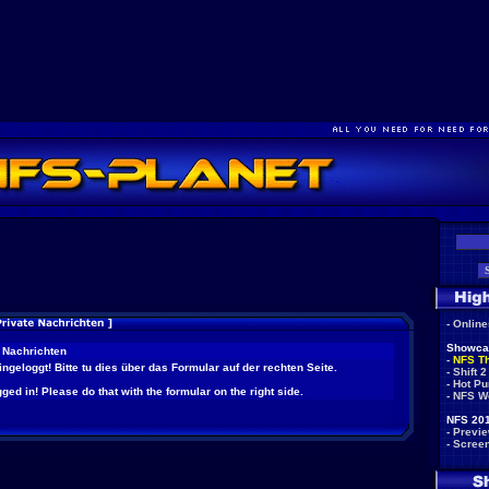
-
Onlin
Showca
 Nachrichten
-
NFS T
eingeloggt! Bitte tu dies über das Formular auf der rechten Seite.
-
Shift 2
-
Hot Pu
ged in! Please do that with the formular on the right side.
-
NFS W
NFS 201
-
Previ
-
Scree