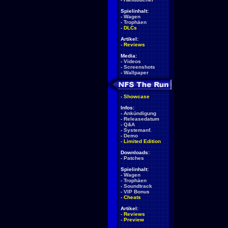
Spielinhalt:
-
Wagen
-
Trophäen
-
DLCs
Artikel:
-
Reviews
Media:
-
Videos
-
Screenshots
-
Wallpaper
-
Showcase
Infos:
-
Ankündigung
-
Releasedatum
-
Q&A
-
Systemanf.
-
Demo
-
Limited Edition
Downloads:
-
Patches
Spielinhalt:
-
Wagen
-
Trophäen
-
Soundtrack
-
VIP Bonus
-
Cheats
Artikel:
-
Reviews
-
Preview