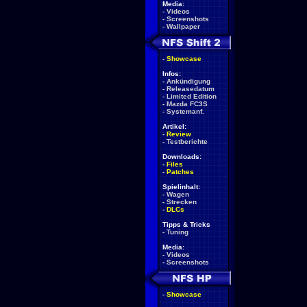
Media:
-
Videos
-
Screenshots
-
Wallpaper
-
Showcase
Infos:
-
Ankündigung
-
Releasedatum
-
Limited Edition
-
Mazda FC3S
-
Systemanf.
Artikel:
-
Review
-
Testberichte
Downloads:
-
Files
-
Patches
Spielinhalt:
-
Wagen
-
Strecken
-
DLCs
Tipps & Tricks
-
Tuning
Media:
-
Videos
-
Screenshots
-
Showcase