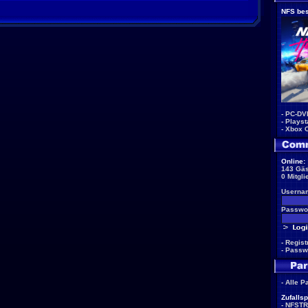
NFS bes
-
PC-DV
-
Playst
-
Xbox 
Online:
143 Gäs
0 Mitgli
Userna
Passwor
-
Regist
-
Passw
-
Alle P
Zufallsp
-
NFSTR