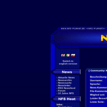
Switch to
english version
Beschreibung:
-
Aktuelle News
-
Newsarchiv
Username:
-
Newssuche
Sprache:
-
Newsletter
News-Kommen
-
RSS Newsfeed
-
Forum
File-Kommenta
-
10 Jahre NFS
Mitglied seit:
Letzter Besuch
Letzte Seite:
Infos: