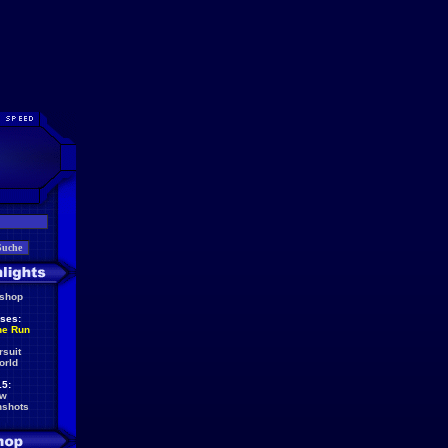
eshop
ses:
he Run
rsuit
orld
5:
ew
nshots