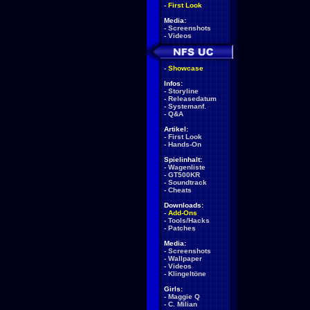
-
First Look
Media:
-
Screenshots
-
Videos
-
Showcase
Infos:
-
Storyline
-
Releasedatum
-
Systemanf.
-
Q&A
Artikel:
-
First Look
-
Hands-On
Spielinhalt:
-
Wagenliste
-
GT500KR
-
Soundtrack
-
Cheats
Downloads:
-
Add-Ons
-
Tools/Hacks
-
Patches
Media:
-
Screenshots
-
Wallpaper
-
Videos
-
Klingeltöne
Girls:
-
Maggie Q
-
C. Milian