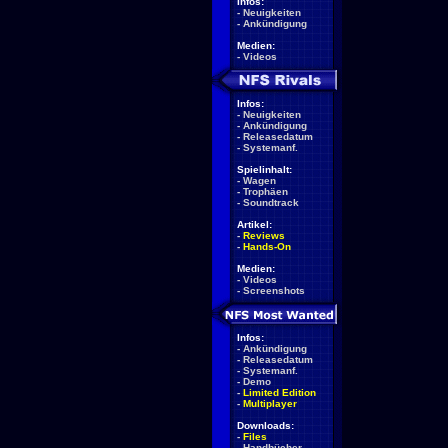
Infos:
-
Neuigkeiten
-
Ankündigung
Medien:
-
Videos
Infos:
-
Neuigkeiten
-
Ankündigung
-
Releasedatum
-
Systemanf.
Spielinhalt:
-
Wagen
-
Trophäen
-
Soundtrack
Artikel:
-
Reviews
-
Hands-On
Medien:
-
Videos
-
Screenshots
Infos:
-
Ankündigung
-
Releasedatum
-
Systemanf.
-
Demo
-
Limited Edition
-
Multiplayer
Downloads:
-
Files
-
Handbücher