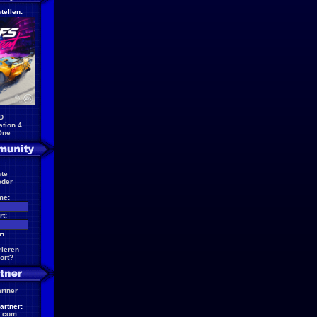
tellen:
D
ation 4
One
te
eder
me:
t:
rieren
ort?
artner
artner:
.com