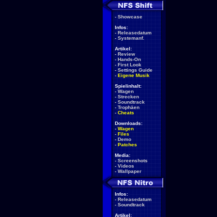
-
Showcase
Infos:
-
Releasedatum
-
Systemanf.
Artikel:
-
Review
-
Hands-On
-
First Look
-
Settings Guide
-
Eigene Musik
Spielinhalt:
-
Wagen
-
Strecken
-
Soundtrack
-
Trophäen
-
Cheats
Downloads:
-
Wagen
-
Files
-
Demo
-
Patches
Media:
-
Screenshots
-
Videos
-
Wallpaper
Infos:
-
Releasedatum
-
Soundtrack
Artikel: