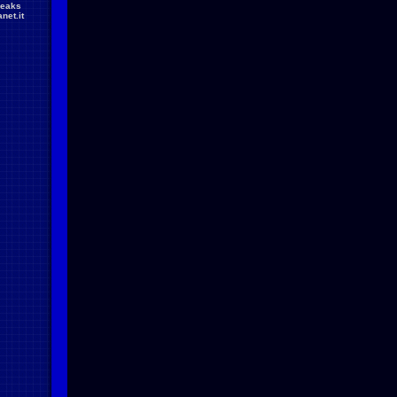
reaks
net.it