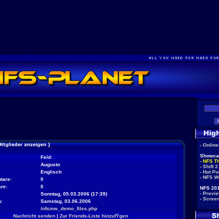
-
Onlin
Showca
Feld:
-
NFS T
Augusto
-
Shift 2
Englisch
-
Hot Pu
-
NFS W
tare:
0
re:
0
NFS 201
-
Previ
Sonntag, 05.03.2006 (17:39)
-
Scree
:
Samstag, 03.06.2006
/nfsmw_demo_files.php
Nachricht senden
|
Zur Friends-Liste hinzufŸgen