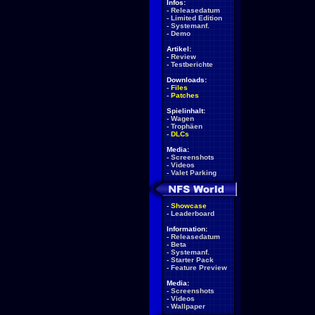
Infos:
-
Releasedatum
-
Limited Edition
-
Systemanf.
-
Demo
Artikel:
-
Review
-
Testberichte
Downloads:
-
Files
-
Patches
Spielinhalt:
-
Wagen
-
Trophäen
-
DLCs
Media:
-
Screenshots
-
Videos
-
Valet Parking
-
Showcase
-
Leaderboard
Information:
-
Releasedatum
-
Beta
-
Systemanf.
-
Starter Pack
-
Feature Preview
Media:
-
Screenshots
-
Videos
-
Wallpaper