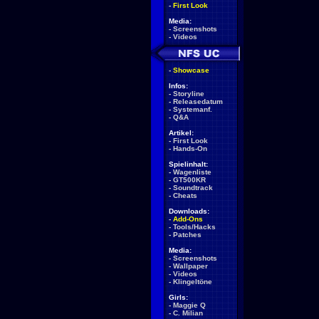
-
First Look
Media:
-
Screenshots
-
Videos
-
Showcase
Infos:
-
Storyline
-
Releasedatum
-
Systemanf.
-
Q&A
Artikel:
-
First Look
-
Hands-On
Spielinhalt:
-
Wagenliste
-
GT500KR
-
Soundtrack
-
Cheats
Downloads:
-
Add-Ons
-
Tools/Hacks
-
Patches
Media:
-
Screenshots
-
Wallpaper
-
Videos
-
Klingeltöne
Girls:
-
Maggie Q
-
C. Milian