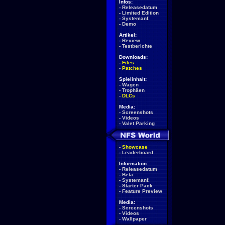
Infos:
-
Releasedatum
-
Limited Edition
-
Systemanf.
-
Demo
Artikel:
-
Review
-
Testberichte
Downloads:
-
Files
-
Patches
Spielinhalt:
-
Wagen
-
Trophäen
-
DLCs
Media:
-
Screenshots
-
Videos
-
Valet Parking
-
Showcase
-
Leaderboard
Information:
-
Releasedatum
-
Beta
-
Systemanf.
-
Starter Pack
-
Feature Preview
Media:
-
Screenshots
-
Videos
-
Wallpaper