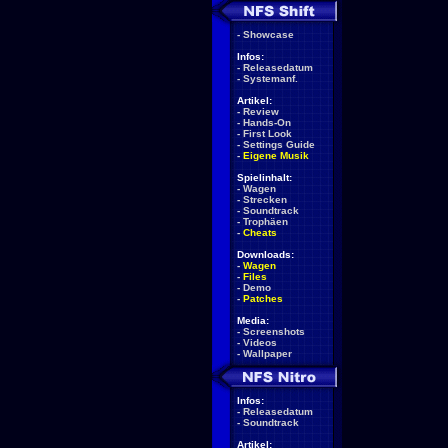
-
Showcase
Infos:
-
Releasedatum
-
Systemanf.
Artikel:
-
Review
-
Hands-On
-
First Look
-
Settings Guide
-
Eigene Musik
Spielinhalt:
-
Wagen
-
Strecken
-
Soundtrack
-
Trophäen
-
Cheats
Downloads:
-
Wagen
-
Files
-
Demo
-
Patches
Media:
-
Screenshots
-
Videos
-
Wallpaper
Infos:
-
Releasedatum
-
Soundtrack
Artikel: