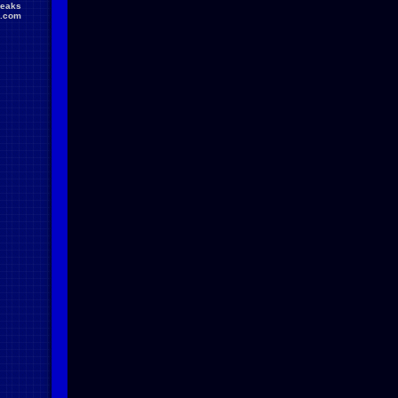
reaks
.com