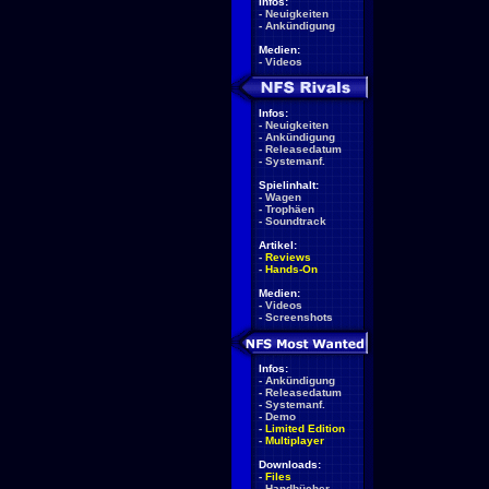
Infos:
-
Neuigkeiten
-
Ankündigung
Medien:
-
Videos
Infos:
-
Neuigkeiten
-
Ankündigung
-
Releasedatum
-
Systemanf.
Spielinhalt:
-
Wagen
-
Trophäen
-
Soundtrack
Artikel:
-
Reviews
-
Hands-On
Medien:
-
Videos
-
Screenshots
Infos:
-
Ankündigung
-
Releasedatum
-
Systemanf.
-
Demo
-
Limited Edition
-
Multiplayer
Downloads:
-
Files
-
Handbücher