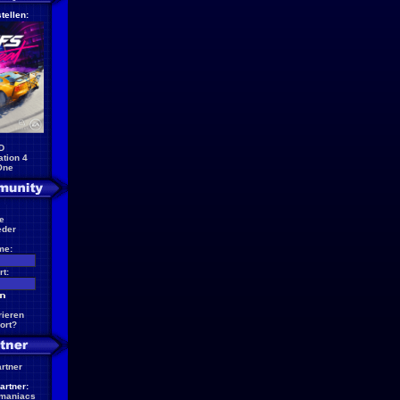
tellen:
D
ation 4
One
e
eder
me:
t:
rieren
ort?
artner
artner:
maniacs