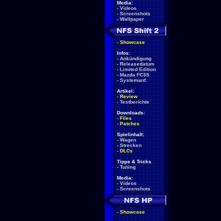
Media:
-
Videos
-
Screenshots
-
Wallpaper
-
Showcase
Infos:
-
Ankündigung
-
Releasedatum
-
Limited Edition
-
Mazda FC3S
-
Systemanf.
Artikel:
-
Review
-
Testberichte
Downloads:
-
Files
-
Patches
Spielinhalt:
-
Wagen
-
Strecken
-
DLCs
Tipps & Tricks
-
Tuning
Media:
-
Videos
-
Screenshots
-
Showcase