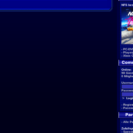
NFS bes
-
PC-DV
-
Playst
-
Xbox 
Online:
98 Gäst
0 Mitgli
Userna
Passwor
-
Regist
-
Passw
-
Alle P
Zufallsp
-
Speed