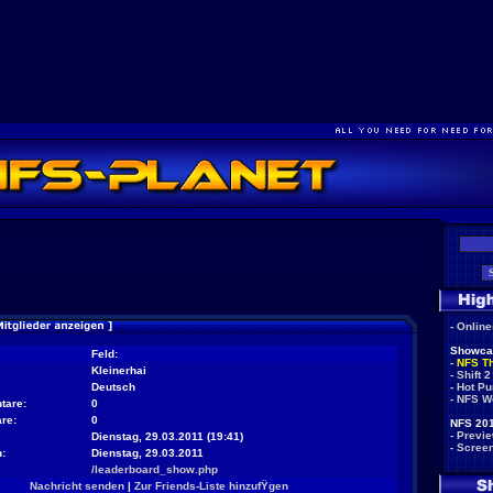
-
Onlin
Showca
Feld:
-
NFS T
Kleinerhai
-
Shift 2
Deutsch
-
Hot Pu
-
NFS W
tare:
0
re:
0
NFS 201
-
Previ
Dienstag, 29.03.2011 (19:41)
-
Scree
:
Dienstag, 29.03.2011
/leaderboard_show.php
Nachricht senden
|
Zur Friends-Liste hinzufŸgen