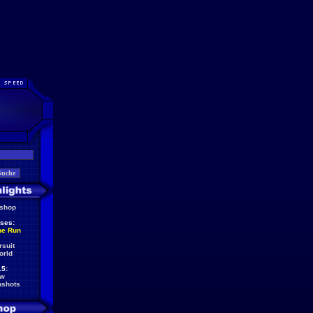
eshop
ses:
he Run
rsuit
orld
5:
ew
nshots