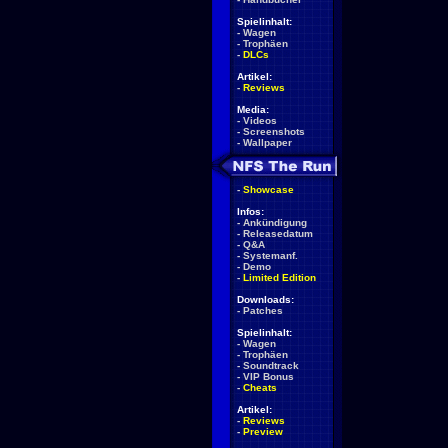
Spielinhalt:
-
Wagen
-
Trophäen
-
DLCs
Artikel:
-
Reviews
Media:
-
Videos
-
Screenshots
-
Wallpaper
-
Showcase
Infos:
-
Ankündigung
-
Releasedatum
-
Q&A
-
Systemanf.
-
Demo
-
Limited Edition
Downloads:
-
Patches
Spielinhalt:
-
Wagen
-
Trophäen
-
Soundtrack
-
VIP Bonus
-
Cheats
Artikel:
-
Reviews
-
Preview