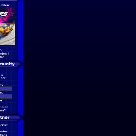
tellen:
D
ation 4
One
te
eder
me:
t:
rieren
ort?
artner
artner:
reaks