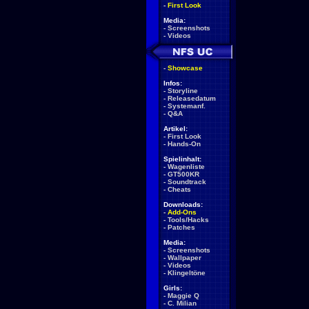
-
First Look
Media:
-
Screenshots
-
Videos
-
Showcase
Infos:
-
Storyline
-
Releasedatum
-
Systemanf.
-
Q&A
Artikel:
-
First Look
-
Hands-On
Spielinhalt:
-
Wagenliste
-
GT500KR
-
Soundtrack
-
Cheats
Downloads:
-
Add-Ons
-
Tools/Hacks
-
Patches
Media:
-
Screenshots
-
Wallpaper
-
Videos
-
Klingeltöne
Girls:
-
Maggie Q
-
C. Milian