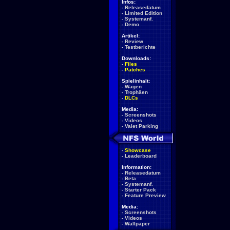
Infos:
-
Releasedatum
-
Limited Edition
-
Systemanf.
-
Demo
Artikel:
-
Review
-
Testberichte
Downloads:
-
Files
-
Patches
Spielinhalt:
-
Wagen
-
Trophäen
-
DLCs
Media:
-
Screenshots
-
Videos
-
Valet Parking
-
Showcase
-
Leaderboard
Information:
-
Releasedatum
-
Beta
-
Systemanf.
-
Starter Pack
-
Feature Preview
Media:
-
Screenshots
-
Videos
-
Wallpaper