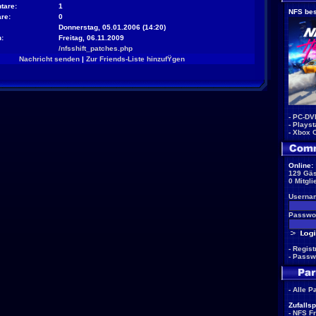
tare:
1
NFS bes
re:
0
Donnerstag, 05.01.2006 (14:20)
:
Freitag, 06.11.2009
/nfsshift_patches.php
Nachricht senden
|
Zur Friends-Liste hinzufŸgen
-
PC-DV
-
Playst
-
Xbox 
Online:
129 Gäs
0 Mitgli
Userna
Passwor
-
Regist
-
Passw
-
Alle P
Zufallsp
-
NFS F