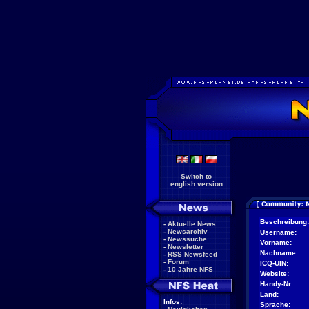
Switch to
english version
Beschreibung:
-
Aktuelle News
-
Newsarchiv
Username:
-
Newssuche
Vorname:
-
Newsletter
Nachname:
-
RSS Newsfeed
-
Forum
ICQ-UIN:
-
10 Jahre NFS
Website:
Handy-Nr:
Land:
Infos:
Sprache: