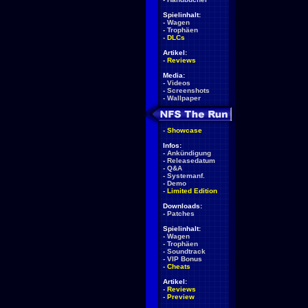
Spielinhalt:
-
Wagen
-
Trophäen
-
DLCs
Artikel:
-
Reviews
Media:
-
Videos
-
Screenshots
-
Wallpaper
-
Showcase
Infos:
-
Ankündigung
-
Releasedatum
-
Q&A
-
Systemanf.
-
Demo
-
Limited Edition
Downloads:
-
Patches
Spielinhalt:
-
Wagen
-
Trophäen
-
Soundtrack
-
VIP Bonus
-
Cheats
Artikel:
-
Reviews
-
Preview