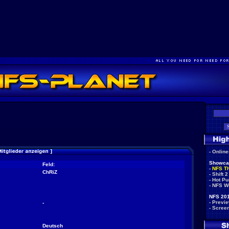
-
Onlin
Showca
Feld:
-
NFS T
ChRiZ
-
Shift 2
-
Hot Pu
-
NFS W
NFS 201
-
Previ
-
-
Scree
Deutsch