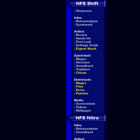
-
Showcase
Infos:
-
Releasedatum
-
Systemanf.
Artikel:
-
Review
-
Hands-On
-
First Look
-
Settings Guide
-
Eigene Musik
Spielinhalt:
-
Wagen
-
Strecken
-
Soundtrack
-
Trophäen
-
Cheats
Downloads:
-
Wagen
-
Files
-
Demo
-
Patches
Media:
-
Screenshots
-
Videos
-
Wallpaper
Infos:
-
Releasedatum
-
Soundtrack
Artikel: