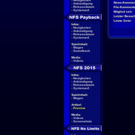
-
Neuigkeiten
News-Kommen
-
Ankündigung
-
Releasedatum
File-Kommenta
-
Systemanf.
Mitglied seit:
Letzter Besuch
Letzte Seite:
Infos:
-
Neuigkeiten
-
Ankündigung
-
Releasedatum
-
Systemanf.
Spielinhalt:
-
Wagen
-
Soundtrack
Media:
-
Videos
Infos:
-
Neuigkeiten
-
Ankündigung
-
Releasedatum
-
Systemanf.
Spielinhalt:
-
Wagen
Artikel:
-
Preview
Media:
-
Videos
-
Screenshots