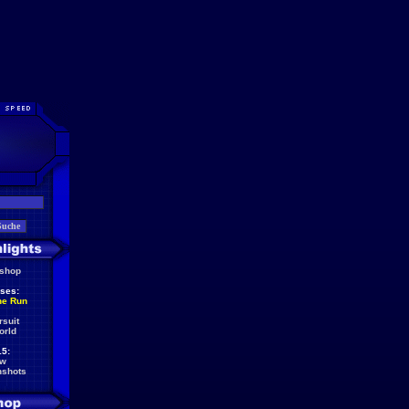
eshop
ses:
he Run
rsuit
orld
5:
ew
nshots