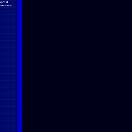
net.it
maniacs