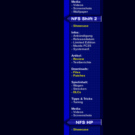
Media:
-
Videos
-
Screenshots
-
Wallpaper
-
Showcase
Infos:
-
Ankündigung
-
Releasedatum
-
Limited Edition
-
Mazda FC3S
-
Systemanf.
Artikel:
-
Review
-
Testberichte
Downloads:
-
Files
-
Patches
Spielinhalt:
-
Wagen
-
Strecken
-
DLCs
Tipps & Tricks
-
Tuning
Media:
-
Videos
-
Screenshots
-
Showcase