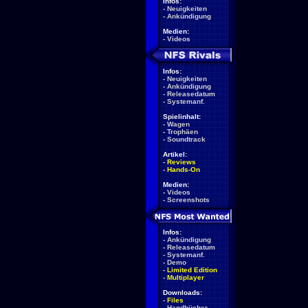
Infos:
-
Neuigkeiten
-
Ankündigung
Medien:
-
Videos
Infos:
-
Neuigkeiten
-
Ankündigung
-
Releasedatum
-
Systemanf.
Spielinhalt:
-
Wagen
-
Trophäen
-
Soundtrack
Artikel:
-
Reviews
-
Hands-On
Medien:
-
Videos
-
Screenshots
Infos:
-
Ankündigung
-
Releasedatum
-
Systemanf.
-
Demo
-
Limited Edition
-
Multiplayer
Downloads:
-
Files
-
Handbücher