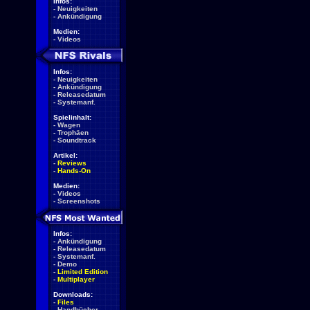
Infos:
-
Neuigkeiten
-
Ankündigung
Medien:
-
Videos
Infos:
-
Neuigkeiten
-
Ankündigung
-
Releasedatum
-
Systemanf.
Spielinhalt:
-
Wagen
-
Trophäen
-
Soundtrack
Artikel:
-
Reviews
-
Hands-On
Medien:
-
Videos
-
Screenshots
Infos:
-
Ankündigung
-
Releasedatum
-
Systemanf.
-
Demo
-
Limited Edition
-
Multiplayer
Downloads:
-
Files
-
Handbücher