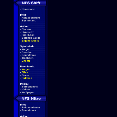
-
Showcase
Infos:
-
Releasedatum
-
Systemanf.
Artikel:
-
Review
-
Hands-On
-
First Look
-
Settings Guide
-
Eigene Musik
Spielinhalt:
-
Wagen
-
Strecken
-
Soundtrack
-
Trophäen
-
Cheats
Downloads:
-
Wagen
-
Files
-
Demo
-
Patches
Media:
-
Screenshots
-
Videos
-
Wallpaper
Infos:
-
Releasedatum
-
Soundtrack
Artikel: