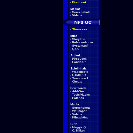
-
First Look
Media:
-
Screenshots
-
Videos
-
Showcase
Infos:
-
Storyline
-
Releasedatum
-
Systemanf.
-
Q&A
Artikel:
-
First Look
-
Hands-On
Spielinhalt:
-
Wagenliste
-
GT500KR
-
Soundtrack
-
Cheats
Downloads:
-
Add-Ons
-
Tools/Hacks
-
Patches
Media:
-
Screenshots
-
Wallpaper
-
Videos
-
Klingeltöne
Girls:
-
Maggie Q
-
C. Milian