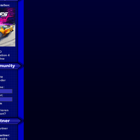
tellen:
D
ation 4
One
te
eder
me:
t:
rieren
ort?
artner
artner:
reaks