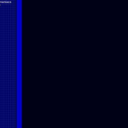
maniacs
D