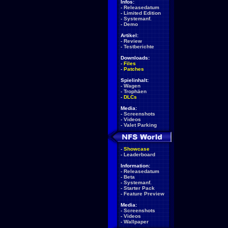
Infos:
-
Releasedatum
-
Limited Edition
-
Systemanf.
-
Demo
Artikel:
-
Review
-
Testberichte
Downloads:
-
Files
-
Patches
Spielinhalt:
-
Wagen
-
Trophäen
-
DLCs
Media:
-
Screenshots
-
Videos
-
Valet Parking
-
Showcase
-
Leaderboard
Information:
-
Releasedatum
-
Beta
-
Systemanf.
-
Starter Pack
-
Feature Preview
Media:
-
Screenshots
-
Videos
-
Wallpaper