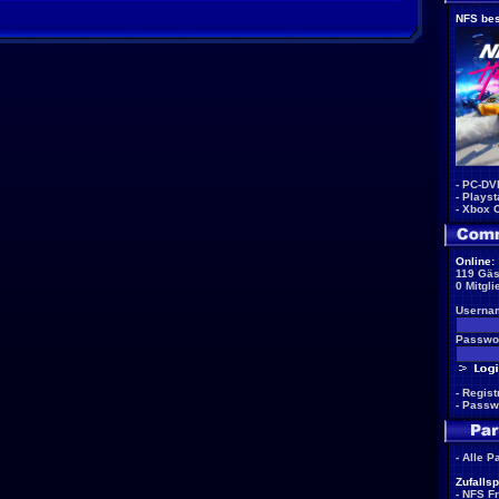
NFS bes
-
PC-DV
-
Playst
-
Xbox 
Online:
119 Gäs
0 Mitgli
Userna
Passwor
-
Regist
-
Passw
-
Alle P
Zufallsp
-
NFS F