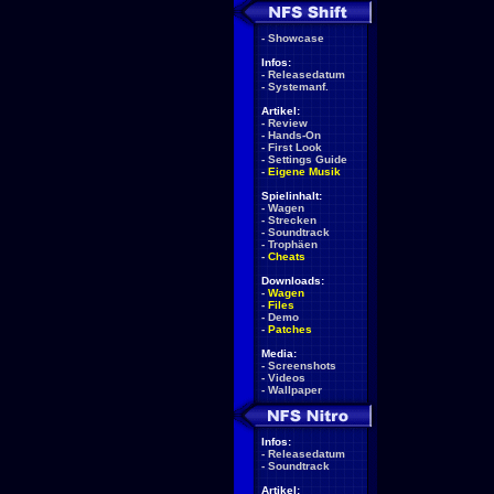
-
Showcase
Infos:
-
Releasedatum
-
Systemanf.
Artikel:
-
Review
-
Hands-On
-
First Look
-
Settings Guide
-
Eigene Musik
Spielinhalt:
-
Wagen
-
Strecken
-
Soundtrack
-
Trophäen
-
Cheats
Downloads:
-
Wagen
-
Files
-
Demo
-
Patches
Media:
-
Screenshots
-
Videos
-
Wallpaper
Infos:
-
Releasedatum
-
Soundtrack
Artikel: