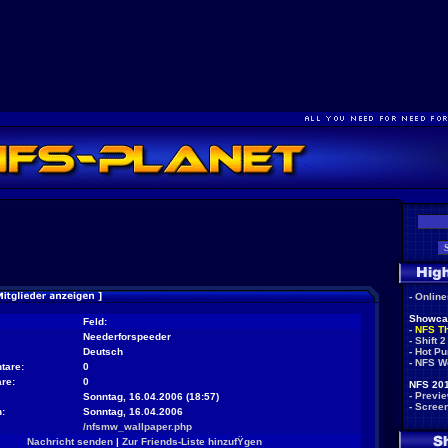
-
Onlin
Showca
Feld:
-
NFS T
Neederforspeeder
-
Shift 2
Deutsch
-
Hot Pu
-
NFS W
tare:
0
re:
0
NFS 201
-
Previ
Sonntag, 16.04.2006 (18:57)
-
Scree
:
Sonntag, 16.04.2006
/nfsmw_wallpaper.php
Nachricht senden
|
Zur Friends-Liste hinzufŸgen