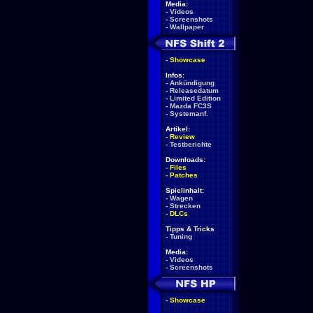
Media:
-
Videos
-
Screenshots
-
Wallpaper
-
Showcase
Infos:
-
Ankündigung
-
Releasedatum
-
Limited Edition
-
Mazda FC3S
-
Systemanf.
Artikel:
-
Review
-
Testberichte
Downloads:
-
Files
-
Patches
Spielinhalt:
-
Wagen
-
Strecken
-
DLCs
Tipps & Tricks
-
Tuning
Media:
-
Videos
-
Screenshots
-
Showcase