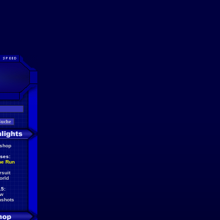
eshop
ses:
he Run
rsuit
orld
5:
ew
nshots