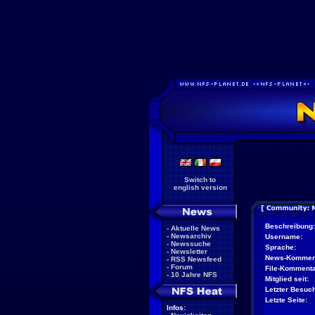
Switch to
english version
Beschreibung:
-
Aktuelle News
-
Newsarchiv
Username:
-
Newssuche
Sprache:
-
Newsletter
News-Kommen
-
RSS Newsfeed
-
Forum
File-Kommenta
-
10 Jahre NFS
Mitglied seit:
Letzter Besuch
Letzte Seite:
Infos: