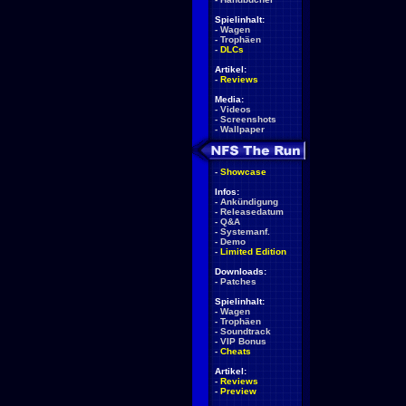
Spielinhalt:
-
Wagen
-
Trophäen
-
DLCs
Artikel:
-
Reviews
Media:
-
Videos
-
Screenshots
-
Wallpaper
-
Showcase
Infos:
-
Ankündigung
-
Releasedatum
-
Q&A
-
Systemanf.
-
Demo
-
Limited Edition
Downloads:
-
Patches
Spielinhalt:
-
Wagen
-
Trophäen
-
Soundtrack
-
VIP Bonus
-
Cheats
Artikel:
-
Reviews
-
Preview