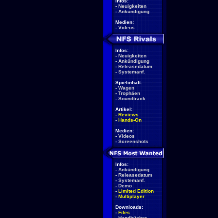
Infos:
-
Neuigkeiten
-
Ankündigung
Medien:
-
Videos
Infos:
-
Neuigkeiten
-
Ankündigung
-
Releasedatum
-
Systemanf.
Spielinhalt:
-
Wagen
-
Trophäen
-
Soundtrack
Artikel:
-
Reviews
-
Hands-On
Medien:
-
Videos
-
Screenshots
Infos:
-
Ankündigung
-
Releasedatum
-
Systemanf.
-
Demo
-
Limited Edition
-
Multiplayer
Downloads:
-
Files
-
Handbücher