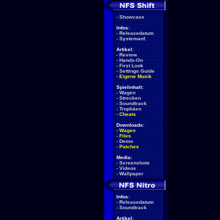
-
Showcase
Infos:
-
Releasedatum
-
Systemanf.
Artikel:
-
Review
-
Hands-On
-
First Look
-
Settings Guide
-
Eigene Musik
Spielinhalt:
-
Wagen
-
Strecken
-
Soundtrack
-
Trophäen
-
Cheats
Downloads:
-
Wagen
-
Files
-
Demo
-
Patches
Media:
-
Screenshots
-
Videos
-
Wallpaper
Infos:
-
Releasedatum
-
Soundtrack
Artikel: