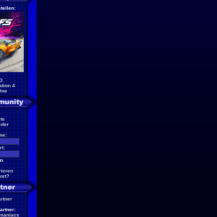
tellen:
D
ation 4
One
te
eder
me:
t:
rieren
ort?
artner
artner:
maniacs