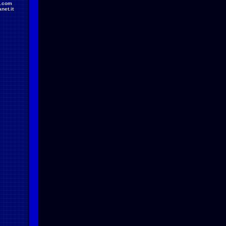
.com
net.it