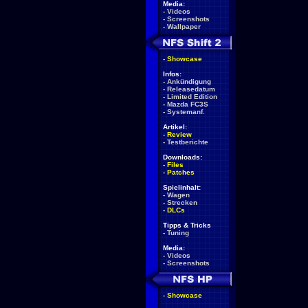
Media:
-
Videos
-
Screenshots
-
Wallpaper
-
Showcase
Infos:
-
Ankündigung
-
Releasedatum
-
Limited Edition
-
Mazda FC3S
-
Systemanf.
Artikel:
-
Review
-
Testberichte
Downloads:
-
Files
-
Patches
Spielinhalt:
-
Wagen
-
Strecken
-
DLCs
Tipps & Tricks
-
Tuning
Media:
-
Videos
-
Screenshots
-
Showcase