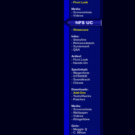
-
First Look
Media:
-
Screenshots
-
Videos
-
Showcase
Infos:
-
Storyline
-
Releasedatum
-
Systemanf.
-
Q&A
Artikel:
-
First Look
-
Hands-On
Spielinhalt:
-
Wagenliste
-
GT500KR
-
Soundtrack
-
Cheats
Downloads:
-
Add-Ons
-
Tools/Hacks
-
Patches
Media:
-
Screenshots
-
Wallpaper
-
Videos
-
Klingeltöne
Girls:
-
Maggie Q
-
C. Milian