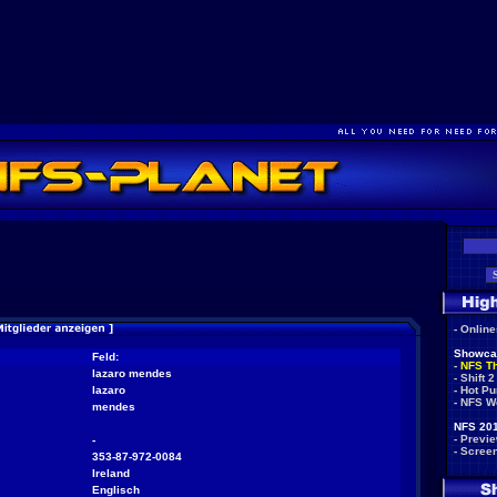
-
Onlin
Showca
Feld:
-
NFS T
lazaro mendes
-
Shift 2
lazaro
-
Hot Pu
-
NFS W
mendes
NFS 201
-
Previ
-
-
Scree
353-87-972-0084
Ireland
Englisch