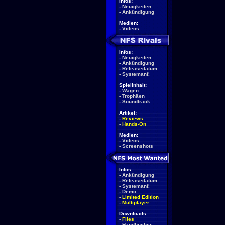
Infos:
-
Neuigkeiten
-
Ankündigung
Medien:
-
Videos
Infos:
-
Neuigkeiten
-
Ankündigung
-
Releasedatum
-
Systemanf.
Spielinhalt:
-
Wagen
-
Trophäen
-
Soundtrack
Artikel:
-
Reviews
-
Hands-On
Medien:
-
Videos
-
Screenshots
Infos:
-
Ankündigung
-
Releasedatum
-
Systemanf.
-
Demo
-
Limited Edition
-
Multiplayer
Downloads:
-
Files
-
Handbücher