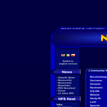
Switch to
english version
Beschreibung:
-
Aktuelle News
-
Newsarchiv
Username:
-
Newssuche
Vorname:
-
Newsletter
Nachname:
-
RSS Newsfeed
-
Forum
ICQ-UIN:
-
10 Jahre NFS
Website:
Handy-Nr:
Land:
Infos:
Sprache: