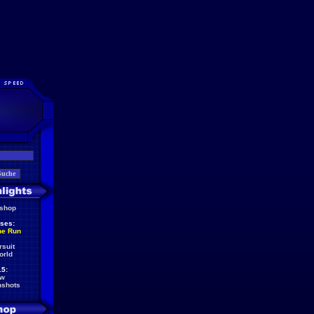
eshop
ses:
he Run
rsuit
orld
5:
ew
nshots