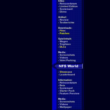
Infos:
-
Releasedatum
-
Limited Edition
-
Systemanf.
-
Demo
Artikel:
-
Review
-
Testberichte
Downloads:
-
Files
-
Patches
Spielinhalt:
-
Wagen
-
Trophäen
-
DLCs
Media:
-
Screenshots
-
Videos
-
Valet Parking
-
Showcase
-
Leaderboard
Information:
-
Releasedatum
-
Beta
-
Systemanf.
-
Starter Pack
-
Feature Preview
Media:
-
Screenshots
-
Videos
-
Wallpaper