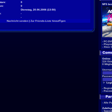
tare:
0
NFS bes
re:
0
Dienstag, 20.06.2006 (13:50)
:
-
-
Nachricht senden
|
Zur Friends-Liste hinzufŸgen
-
PC-DV
-
Playst
-
Xbox 
Online:
114 Gäs
0 Mitgli
Userna
Passwor
-
Regist
-
Passw
-
Alle P
Zufallsp
-
Speed