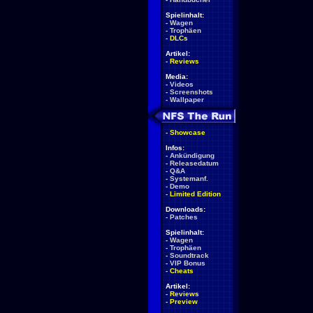
Spielinhalt:
-
Wagen
-
Trophäen
-
DLCs
Artikel:
-
Reviews
Media:
-
Videos
-
Screenshots
-
Wallpaper
-
Showcase
Infos:
-
Ankündigung
-
Releasedatum
-
Q&A
-
Systemanf.
-
Demo
-
Limited Edition
Downloads:
-
Patches
Spielinhalt:
-
Wagen
-
Trophäen
-
Soundtrack
-
VIP Bonus
-
Cheats
Artikel:
-
Reviews
-
Preview