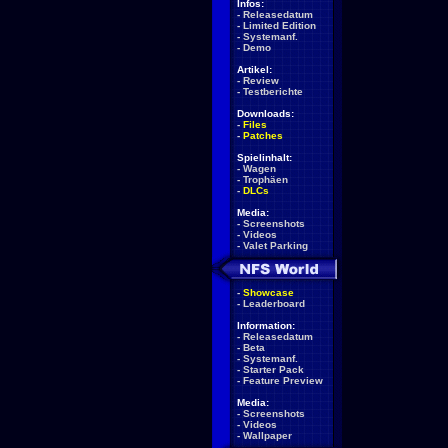
Infos:
-
Releasedatum
-
Limited Edition
-
Systemanf.
-
Demo
Artikel:
-
Review
-
Testberichte
Downloads:
-
Files
-
Patches
Spielinhalt:
-
Wagen
-
Trophäen
-
DLCs
Media:
-
Screenshots
-
Videos
-
Valet Parking
-
Showcase
-
Leaderboard
Information:
-
Releasedatum
-
Beta
-
Systemanf.
-
Starter Pack
-
Feature Preview
Media:
-
Screenshots
-
Videos
-
Wallpaper