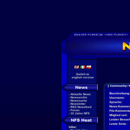
Switch to
english version
Beschreibung:
-
Aktuelle News
-
Newsarchiv
Username:
-
Newssuche
Sprache:
-
Newsletter
News-Kommen
-
RSS Newsfeed
-
Forum
File-Kommenta
-
10 Jahre NFS
Mitglied seit:
Letzter Besuch
Letzte Seite:
Infos: