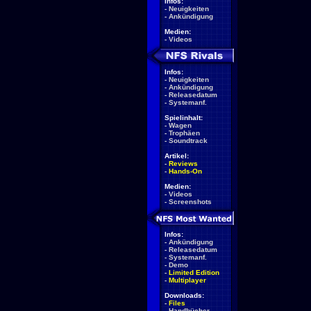
Infos:
-
Neuigkeiten
-
Ankündigung
Medien:
-
Videos
Infos:
-
Neuigkeiten
-
Ankündigung
-
Releasedatum
-
Systemanf.
Spielinhalt:
-
Wagen
-
Trophäen
-
Soundtrack
Artikel:
-
Reviews
-
Hands-On
Medien:
-
Videos
-
Screenshots
Infos:
-
Ankündigung
-
Releasedatum
-
Systemanf.
-
Demo
-
Limited Edition
-
Multiplayer
Downloads:
-
Files
-
Handbücher