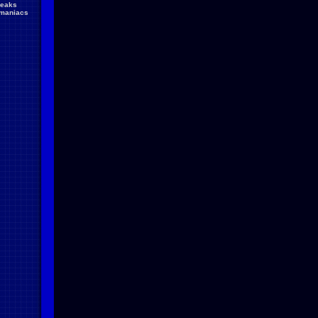
reaks
maniacs