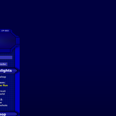
eshop
ses:
he Run
rsuit
orld
5:
ew
nshots