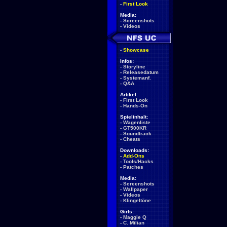
-
First Look
Media:
-
Screenshots
-
Videos
-
Showcase
Infos:
-
Storyline
-
Releasedatum
-
Systemanf.
-
Q&A
Artikel:
-
First Look
-
Hands-On
Spielinhalt:
-
Wagenliste
-
GT500KR
-
Soundtrack
-
Cheats
Downloads:
-
Add-Ons
-
Tools/Hacks
-
Patches
Media:
-
Screenshots
-
Wallpaper
-
Videos
-
Klingeltöne
Girls:
-
Maggie Q
-
C. Milian