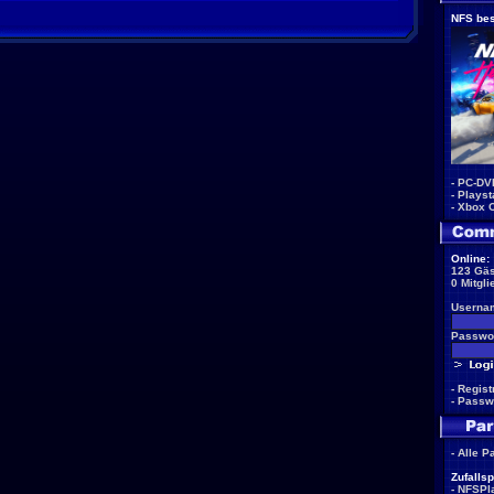
NFS bes
-
PC-DV
-
Playst
-
Xbox 
Online:
123 Gäs
0 Mitgli
Userna
Passwor
-
Regist
-
Passw
-
Alle P
Zufallsp
-
NFSPla