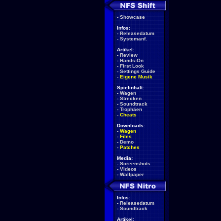
-
Showcase
Infos:
-
Releasedatum
-
Systemanf.
Artikel:
-
Review
-
Hands-On
-
First Look
-
Settings Guide
-
Eigene Musik
Spielinhalt:
-
Wagen
-
Strecken
-
Soundtrack
-
Trophäen
-
Cheats
Downloads:
-
Wagen
-
Files
-
Demo
-
Patches
Media:
-
Screenshots
-
Videos
-
Wallpaper
Infos:
-
Releasedatum
-
Soundtrack
Artikel: