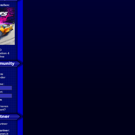
tellen:
D
ation 4
One
te
eder
me:
t:
rieren
ort?
artner
artner:
net.it