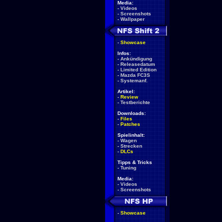
Media:
-
Videos
-
Screenshots
-
Wallpaper
-
Showcase
Infos:
-
Ankündigung
-
Releasedatum
-
Limited Edition
-
Mazda FC3S
-
Systemanf.
Artikel:
-
Review
-
Testberichte
Downloads:
-
Files
-
Patches
Spielinhalt:
-
Wagen
-
Strecken
-
DLCs
Tipps & Tricks
-
Tuning
Media:
-
Videos
-
Screenshots
-
Showcase