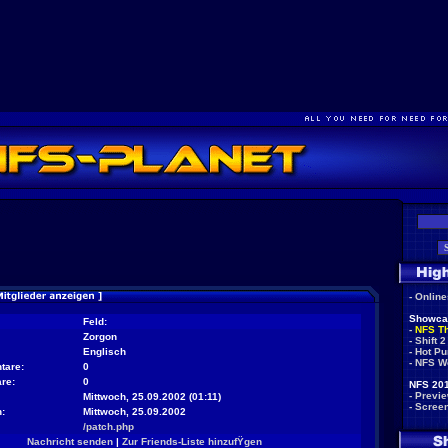
-
Onlin
Showca
Feld:
-
NFS T
Zorgon
-
Shift 2
Englisch
-
Hot Pu
-
NFS W
tare:
0
re:
0
NFS 201
-
Previ
Mittwoch, 25.09.2002 (01:11)
-
Scree
:
Mittwoch, 25.09.2002
/patch.php
Nachricht senden
|
Zur Friends-Liste hinzufŸgen