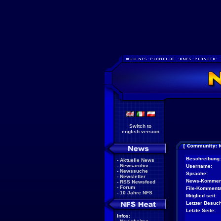
Switch to
english version
Beschreibung:
-
Aktuelle News
-
Newsarchiv
Username:
-
Newssuche
Sprache:
-
Newsletter
News-Kommen
-
RSS Newsfeed
-
Forum
File-Kommenta
-
10 Jahre NFS
Mitglied seit:
Letzter Besuch
Letzte Seite:
Infos: