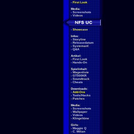
-
First Look
Media:
-
Screenshots
-
Videos
-
Showcase
Infos:
-
Storyline
-
Releasedatum
-
Systemanf.
-
Q&A
Artikel:
-
First Look
-
Hands-On
Spielinhalt:
-
Wagenliste
-
GT500KR
-
Soundtrack
-
Cheats
Downloads:
-
Add-Ons
-
Tools/Hacks
-
Patches
Media:
-
Screenshots
-
Wallpaper
-
Videos
-
Klingeltöne
Girls:
-
Maggie Q
-
C. Milian