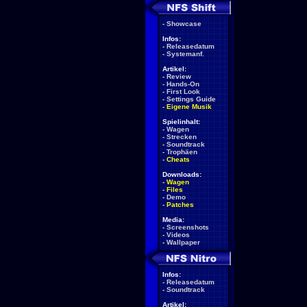
-
Showcase
Infos:
-
Releasedatum
-
Systemanf.
Artikel:
-
Review
-
Hands-On
-
First Look
-
Settings Guide
-
Eigene Musik
Spielinhalt:
-
Wagen
-
Strecken
-
Soundtrack
-
Trophäen
-
Cheats
Downloads:
-
Wagen
-
Files
-
Demo
-
Patches
Media:
-
Screenshots
-
Videos
-
Wallpaper
Infos:
-
Releasedatum
-
Soundtrack
Artikel: