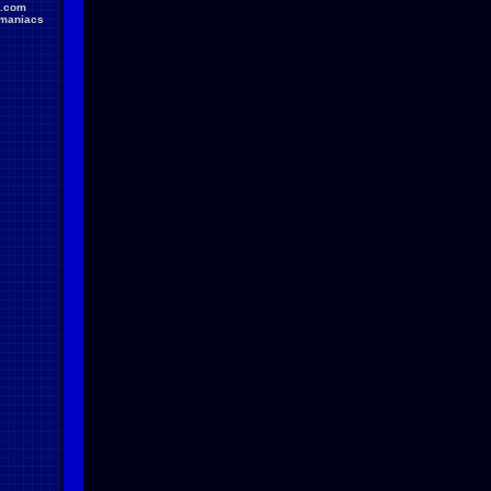
.com
maniacs