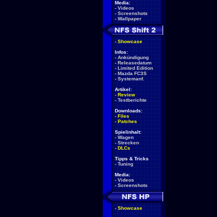
Media:
-
Videos
-
Screenshots
-
Wallpaper
-
Showcase
Infos:
-
Ankündigung
-
Releasedatum
-
Limited Edition
-
Mazda FC3S
-
Systemanf.
Artikel:
-
Review
-
Testberichte
Downloads:
-
Files
-
Patches
Spielinhalt:
-
Wagen
-
Strecken
-
DLCs
Tipps & Tricks
-
Tuning
Media:
-
Videos
-
Screenshots
-
Showcase