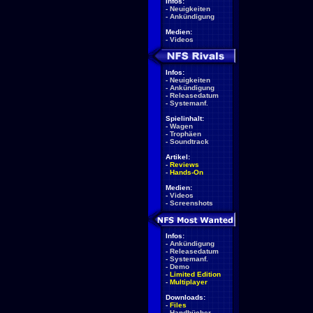
Infos:
-
Neuigkeiten
-
Ankündigung
Medien:
-
Videos
Infos:
-
Neuigkeiten
-
Ankündigung
-
Releasedatum
-
Systemanf.
Spielinhalt:
-
Wagen
-
Trophäen
-
Soundtrack
Artikel:
-
Reviews
-
Hands-On
Medien:
-
Videos
-
Screenshots
Infos:
-
Ankündigung
-
Releasedatum
-
Systemanf.
-
Demo
-
Limited Edition
-
Multiplayer
Downloads:
-
Files
-
Handbücher