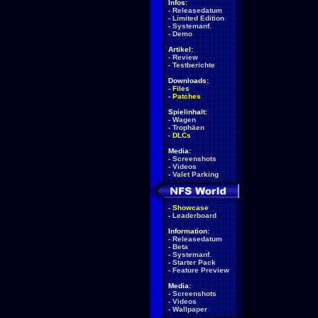
Infos:
-
Releasedatum
-
Limited Edition
-
Systemanf.
-
Demo
Artikel:
-
Review
-
Testberichte
Downloads:
-
Files
-
Patches
Spielinhalt:
-
Wagen
-
Trophäen
-
DLCs
Media:
-
Screenshots
-
Videos
-
Valet Parking
-
Showcase
-
Leaderboard
Information:
-
Releasedatum
-
Beta
-
Systemanf.
-
Starter Pack
-
Feature Preview
Media:
-
Screenshots
-
Videos
-
Wallpaper