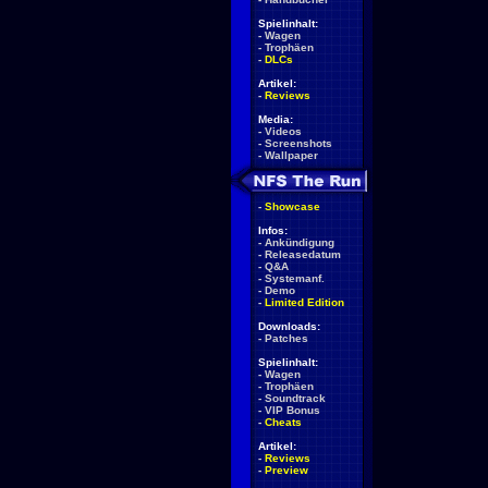
Spielinhalt:
-
Wagen
-
Trophäen
-
DLCs
Artikel:
-
Reviews
Media:
-
Videos
-
Screenshots
-
Wallpaper
-
Showcase
Infos:
-
Ankündigung
-
Releasedatum
-
Q&A
-
Systemanf.
-
Demo
-
Limited Edition
Downloads:
-
Patches
Spielinhalt:
-
Wagen
-
Trophäen
-
Soundtrack
-
VIP Bonus
-
Cheats
Artikel:
-
Reviews
-
Preview