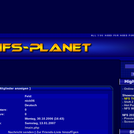
-
Onlin
Showca
Feld:
-
NFS T
nick06
-
Shift 2
Deutsch
-
Hot Pu
-
NFS W
tare:
0
re:
0
NFS 201
-
Previ
Montag, 30.10.2006 (16:43)
-
Scree
:
Samstag, 13.01.2007
/main.php
Nachricht senden
|
Zur Friends-Liste hinzufŸgen