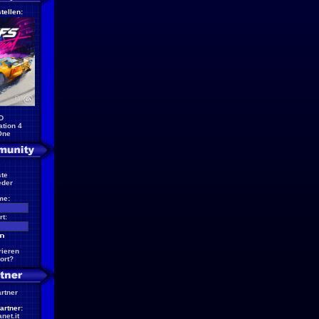
tellen:
D
ation 4
One
te
eder
me:
t:
rieren
ort?
artner
artner:
net.it