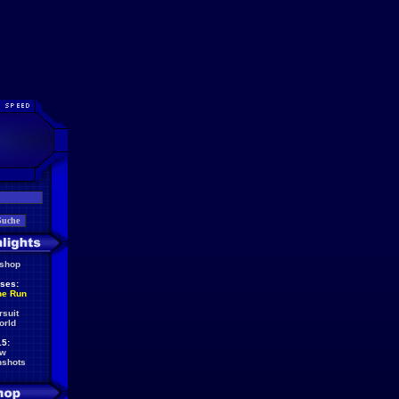
eshop
ses:
he Run
rsuit
orld
5:
ew
nshots