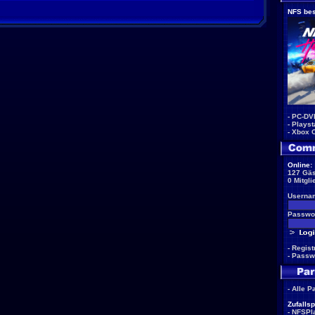
NFS bes
-
PC-DV
-
Playst
-
Xbox 
Online:
127 Gäs
0 Mitgli
Userna
Passwor
-
Regist
-
Passw
-
Alle P
Zufallsp
-
NFSPla