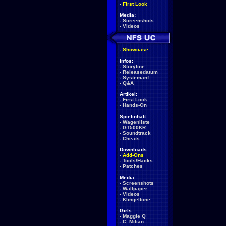
-
First Look
Media:
-
Screenshots
-
Videos
-
Showcase
Infos:
-
Storyline
-
Releasedatum
-
Systemanf.
-
Q&A
Artikel:
-
First Look
-
Hands-On
Spielinhalt:
-
Wagenliste
-
GT500KR
-
Soundtrack
-
Cheats
Downloads:
-
Add-Ons
-
Tools/Hacks
-
Patches
Media:
-
Screenshots
-
Wallpaper
-
Videos
-
Klingeltöne
Girls:
-
Maggie Q
-
C. Milian