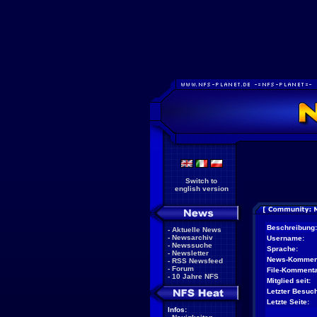
Switch to
english version
Beschreibung:
-
Aktuelle News
-
Newsarchiv
Username:
-
Newssuche
Sprache:
-
Newsletter
News-Kommen
-
RSS Newsfeed
-
Forum
File-Kommenta
-
10 Jahre NFS
Mitglied seit:
Letzter Besuch
Letzte Seite:
Infos: