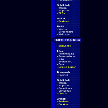
Spielinhalt:
-
Wagen
-
Trophäen
-
DLCs
Artikel:
-
Reviews
Media:
-
Videos
-
Screenshots
-
Wallpaper
-
Showcase
Infos:
-
Ankündigung
-
Releasedatum
-
Q&A
-
Systemanf.
-
Demo
-
Limited Edition
Downloads:
-
Patches
Spielinhalt:
-
Wagen
-
Trophäen
-
Soundtrack
-
VIP Bonus
-
Cheats
Artikel:
-
Reviews
-
Preview