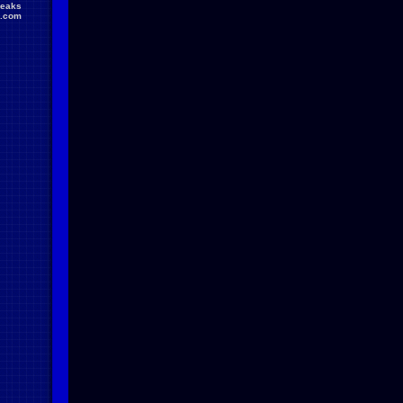
reaks
.com