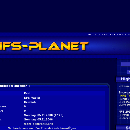
-
Onlin
Showca
Feld:
-
NFS T
NFS Master
-
Shift 2
Deutsch
-
Hot Pu
-
NFS W
tare:
0
re:
0
NFS 201
-
Previ
Sonntag, 05.11.2006 (17:23)
-
Scree
:
Sonntag, 05.11.2006
/com_editprofile.php
Nachricht senden
|
Zur Friends-Liste hinzufŸgen