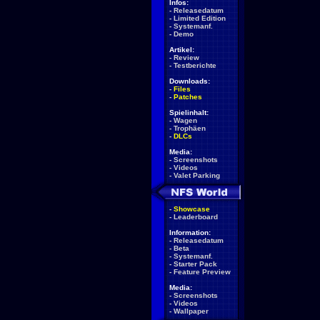
Infos:
-
Releasedatum
-
Limited Edition
-
Systemanf.
-
Demo
Artikel:
-
Review
-
Testberichte
Downloads:
-
Files
-
Patches
Spielinhalt:
-
Wagen
-
Trophäen
-
DLCs
Media:
-
Screenshots
-
Videos
-
Valet Parking
-
Showcase
-
Leaderboard
Information:
-
Releasedatum
-
Beta
-
Systemanf.
-
Starter Pack
-
Feature Preview
Media:
-
Screenshots
-
Videos
-
Wallpaper