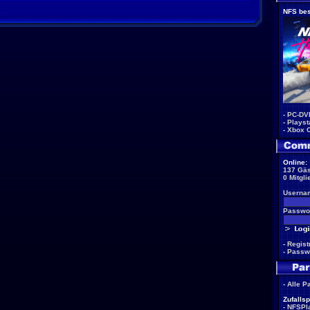
NFS bes
-
PC-DV
-
Playst
-
Xbox 
Online:
137 Gäs
0 Mitgli
Userna
Passwor
-
Regist
-
Passw
-
Alle P
Zufallsp
-
NFSPla