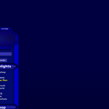
eshop
ses:
he Run
rsuit
orld
5:
ew
nshots