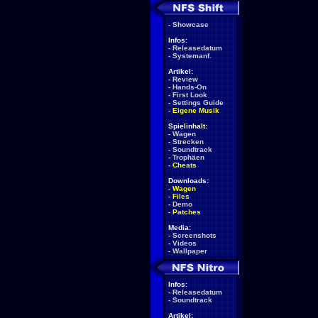
-
Showcase
Infos:
-
Releasedatum
-
Systemanf.
Artikel:
-
Review
-
Hands-On
-
First Look
-
Settings Guide
-
Eigene Musik
Spielinhalt:
-
Wagen
-
Strecken
-
Soundtrack
-
Trophäen
-
Cheats
Downloads:
-
Wagen
-
Files
-
Demo
-
Patches
Media:
-
Screenshots
-
Videos
-
Wallpaper
Infos:
-
Releasedatum
-
Soundtrack
Artikel: