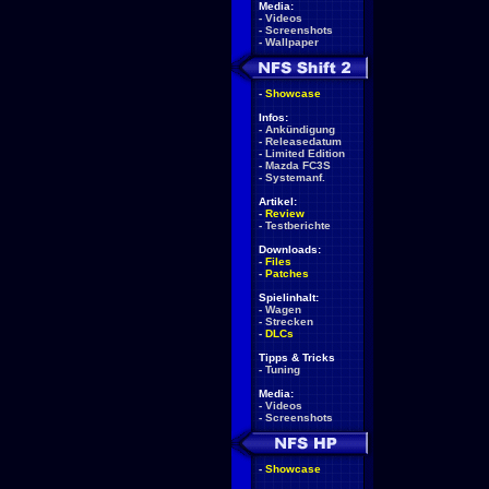
Media:
-
Videos
-
Screenshots
-
Wallpaper
-
Showcase
Infos:
-
Ankündigung
-
Releasedatum
-
Limited Edition
-
Mazda FC3S
-
Systemanf.
Artikel:
-
Review
-
Testberichte
Downloads:
-
Files
-
Patches
Spielinhalt:
-
Wagen
-
Strecken
-
DLCs
Tipps & Tricks
-
Tuning
Media:
-
Videos
-
Screenshots
-
Showcase