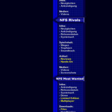
Infos:
-
Neuigkeiten
-
Ankündigung
Medien:
-
Videos
Infos:
-
Neuigkeiten
-
Ankündigung
-
Releasedatum
-
Systemanf.
Spielinhalt:
-
Wagen
-
Trophäen
-
Soundtrack
Artikel:
-
Reviews
-
Hands-On
Medien:
-
Videos
-
Screenshots
Infos:
-
Ankündigung
-
Releasedatum
-
Systemanf.
-
Demo
-
Limited Edition
-
Multiplayer
Downloads:
-
Files
-
Handbücher