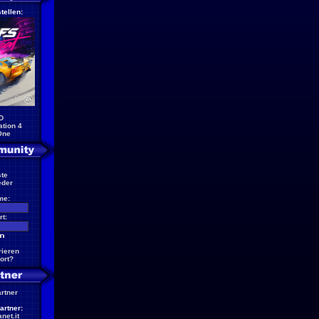
tellen:
D
ation 4
One
te
eder
me:
t:
rieren
ort?
artner
artner:
net.it