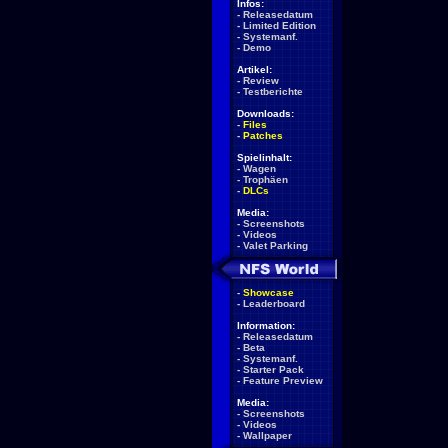
Infos:
-
Releasedatum
-
Limited Edition
-
Systemanf.
-
Demo
Artikel:
-
Review
-
Testberichte
Downloads:
-
Files
-
Patches
Spielinhalt:
-
Wagen
-
Trophäen
-
DLCs
Media:
-
Screenshots
-
Videos
-
Valet Parking
-
Showcase
-
Leaderboard
Information:
-
Releasedatum
-
Beta
-
Systemanf.
-
Starter Pack
-
Feature Preview
Media:
-
Screenshots
-
Videos
-
Wallpaper