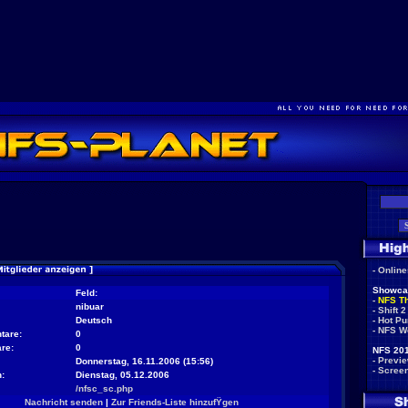
-
Onlin
Showca
Feld:
-
NFS T
nibuar
-
Shift 2
Deutsch
-
Hot Pu
-
NFS W
tare:
0
re:
0
NFS 201
-
Previ
Donnerstag, 16.11.2006 (15:56)
-
Scree
:
Dienstag, 05.12.2006
/nfsc_sc.php
Nachricht senden
|
Zur Friends-Liste hinzufŸgen