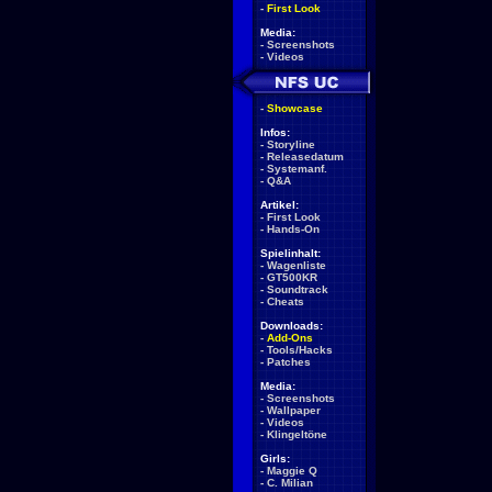
-
First Look
Media:
-
Screenshots
-
Videos
-
Showcase
Infos:
-
Storyline
-
Releasedatum
-
Systemanf.
-
Q&A
Artikel:
-
First Look
-
Hands-On
Spielinhalt:
-
Wagenliste
-
GT500KR
-
Soundtrack
-
Cheats
Downloads:
-
Add-Ons
-
Tools/Hacks
-
Patches
Media:
-
Screenshots
-
Wallpaper
-
Videos
-
Klingeltöne
Girls:
-
Maggie Q
-
C. Milian