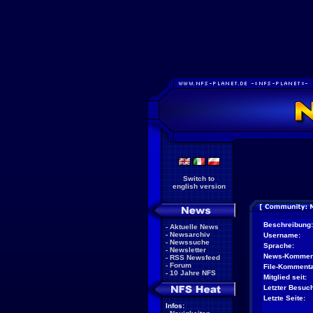
Switch to
english version
Beschreibung:
-
Aktuelle News
-
Newsarchiv
Username:
-
Newssuche
Sprache:
-
Newsletter
News-Kommen
-
RSS Newsfeed
-
Forum
File-Kommenta
-
10 Jahre NFS
Mitglied seit:
Letzter Besuch
Letzte Seite:
Infos: