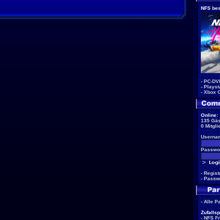
NFS bes
-
PC-DV
-
Playst
-
Xbox 
Online:
135 Gäs
0 Mitgli
Userna
Passwor
-
Regist
-
Passw
-
Alle P
Zufallsp
-
NFS F