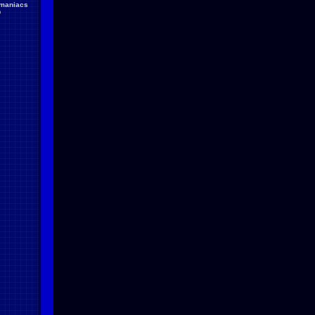
maniacs
D