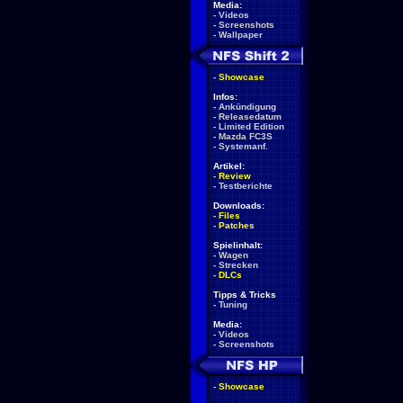
Media:
-
Videos
-
Screenshots
-
Wallpaper
-
Showcase
Infos:
-
Ankündigung
-
Releasedatum
-
Limited Edition
-
Mazda FC3S
-
Systemanf.
Artikel:
-
Review
-
Testberichte
Downloads:
-
Files
-
Patches
Spielinhalt:
-
Wagen
-
Strecken
-
DLCs
Tipps & Tricks
-
Tuning
Media:
-
Videos
-
Screenshots
-
Showcase