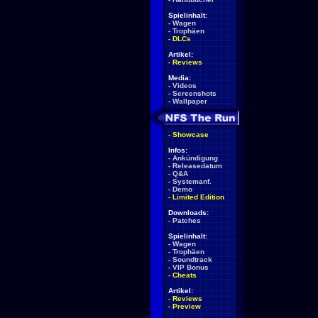
Spielinhalt:
-
Wagen
-
Trophäen
-
DLCs
Artikel:
-
Reviews
Media:
-
Videos
-
Screenshots
-
Wallpaper
-
Showcase
Infos:
-
Ankündigung
-
Releasedatum
-
Q&A
-
Systemanf.
-
Demo
-
Limited Edition
Downloads:
-
Patches
Spielinhalt:
-
Wagen
-
Trophäen
-
Soundtrack
-
VIP Bonus
-
Cheats
Artikel:
-
Reviews
-
Preview