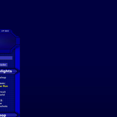
eshop
ses:
he Run
rsuit
orld
5:
ew
nshots