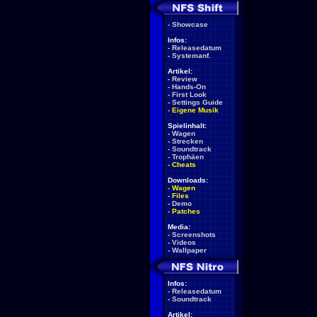
-
Showcase
Infos:
-
Releasedatum
-
Systemanf.
Artikel:
-
Review
-
Hands-On
-
First Look
-
Settings Guide
-
Eigene Musik
Spielinhalt:
-
Wagen
-
Strecken
-
Soundtrack
-
Trophäen
-
Cheats
Downloads:
-
Wagen
-
Files
-
Demo
-
Patches
Media:
-
Screenshots
-
Videos
-
Wallpaper
Infos:
-
Releasedatum
-
Soundtrack
Artikel: