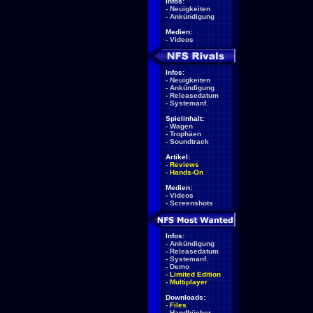
Infos:
-
Neuigkeiten
-
Ankündigung
Medien:
-
Videos
Infos:
-
Neuigkeiten
-
Ankündigung
-
Releasedatum
-
Systemanf.
Spielinhalt:
-
Wagen
-
Trophäen
-
Soundtrack
Artikel:
-
Reviews
-
Hands-On
Medien:
-
Videos
-
Screenshots
Infos:
-
Ankündigung
-
Releasedatum
-
Systemanf.
-
Demo
-
Limited Edition
-
Multiplayer
Downloads:
-
Files
-
Handbücher