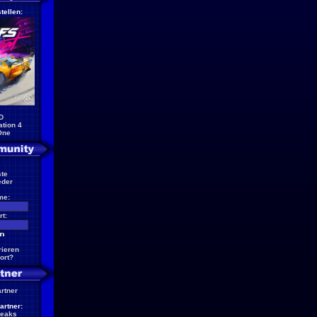
tellen:
D
ation 4
One
te
eder
me:
t:
rieren
ort?
artner
artner:
reaks