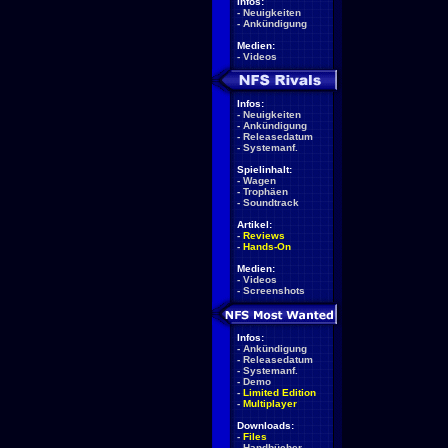
Infos:
-
Neuigkeiten
-
Ankündigung
Medien:
-
Videos
Infos:
-
Neuigkeiten
-
Ankündigung
-
Releasedatum
-
Systemanf.
Spielinhalt:
-
Wagen
-
Trophäen
-
Soundtrack
Artikel:
-
Reviews
-
Hands-On
Medien:
-
Videos
-
Screenshots
Infos:
-
Ankündigung
-
Releasedatum
-
Systemanf.
-
Demo
-
Limited Edition
-
Multiplayer
Downloads:
-
Files
-
Handbücher