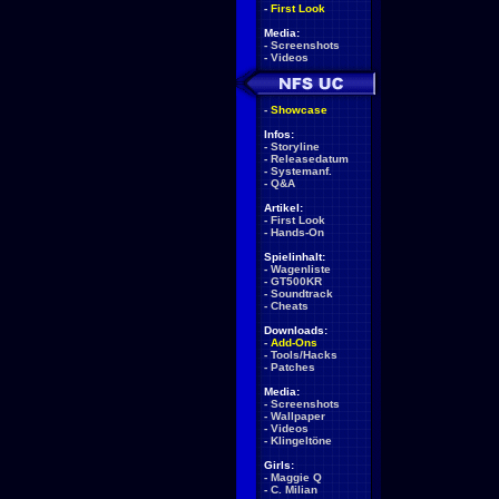
-
First Look
Media:
-
Screenshots
-
Videos
-
Showcase
Infos:
-
Storyline
-
Releasedatum
-
Systemanf.
-
Q&A
Artikel:
-
First Look
-
Hands-On
Spielinhalt:
-
Wagenliste
-
GT500KR
-
Soundtrack
-
Cheats
Downloads:
-
Add-Ons
-
Tools/Hacks
-
Patches
Media:
-
Screenshots
-
Wallpaper
-
Videos
-
Klingeltöne
Girls:
-
Maggie Q
-
C. Milian