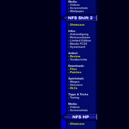
Media:
-
Videos
-
Screenshots
-
Wallpaper
-
Showcase
Infos:
-
Ankündigung
-
Releasedatum
-
Limited Edition
-
Mazda FC3S
-
Systemanf.
Artikel:
-
Review
-
Testberichte
Downloads:
-
Files
-
Patches
Spielinhalt:
-
Wagen
-
Strecken
-
DLCs
Tipps & Tricks
-
Tuning
Media:
-
Videos
-
Screenshots
-
Showcase