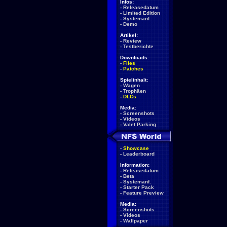
Infos:
-
Releasedatum
-
Limited Edition
-
Systemanf.
-
Demo
Artikel:
-
Review
-
Testberichte
Downloads:
-
Files
-
Patches
Spielinhalt:
-
Wagen
-
Trophäen
-
DLCs
Media:
-
Screenshots
-
Videos
-
Valet Parking
-
Showcase
-
Leaderboard
Information:
-
Releasedatum
-
Beta
-
Systemanf.
-
Starter Pack
-
Feature Preview
Media:
-
Screenshots
-
Videos
-
Wallpaper