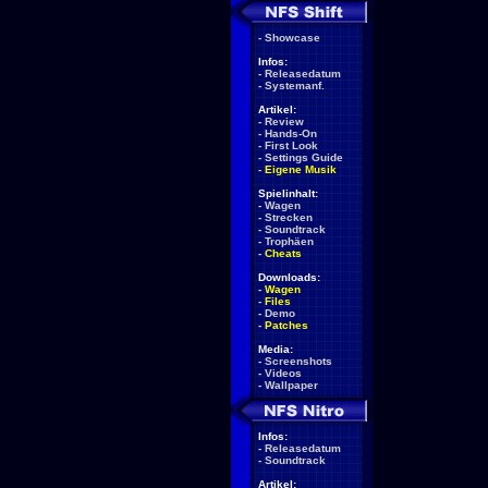
-
Showcase
Infos:
-
Releasedatum
-
Systemanf.
Artikel:
-
Review
-
Hands-On
-
First Look
-
Settings Guide
-
Eigene Musik
Spielinhalt:
-
Wagen
-
Strecken
-
Soundtrack
-
Trophäen
-
Cheats
Downloads:
-
Wagen
-
Files
-
Demo
-
Patches
Media:
-
Screenshots
-
Videos
-
Wallpaper
Infos:
-
Releasedatum
-
Soundtrack
Artikel: