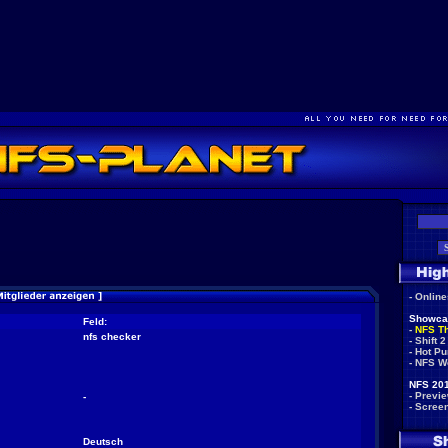
-
Onlin
Showca
Feld:
-
NFS T
nfs checker
-
Shift 2
-
Hot Pu
-
NFS W
NFS 201
-
Previ
-
-
Scree
Deutsch