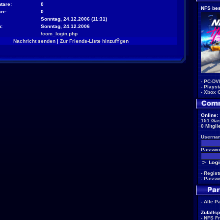
tare:
0
NFS bes
re:
0
Sonntag, 24.12.2006 (11:31)
:
Sonntag, 24.12.2006
/com_login.php
Nachricht senden
|
Zur Friends-Liste hinzufŸgen
-
PC-DV
-
Playst
-
Xbox 
Online:
151 Gäs
0 Mitgli
Userna
Passwor
-
Regist
-
Passw
-
Alle P
Zufallsp
-
NFS F