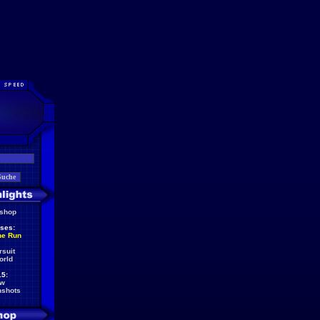
eshop
ses:
he Run
rsuit
orld
5:
ew
nshots