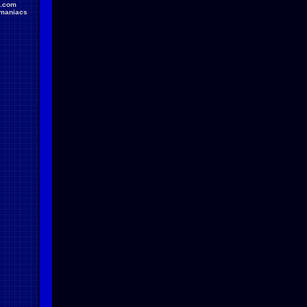
.com
maniacs