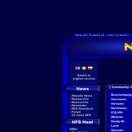
Switch to
english version
Beschreibung:
-
Aktuelle News
-
Newsarchiv
Username:
-
Newssuche
Vorname:
-
Newsletter
Nachname:
-
RSS Newsfeed
-
Forum
ICQ-UIN:
-
10 Jahre NFS
Website:
Handy-Nr:
Land:
Infos:
Sprache: