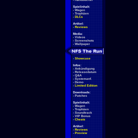
Spielinhalt:
-
Wagen
-
Trophäen
-
DLCs
Artikel:
-
Reviews
Media:
-
Videos
-
Screenshots
-
Wallpaper
-
Showcase
Infos:
-
Ankündigung
-
Releasedatum
-
Q&A
-
Systemanf.
-
Demo
-
Limited Edition
Downloads:
-
Patches
Spielinhalt:
-
Wagen
-
Trophäen
-
Soundtrack
-
VIP Bonus
-
Cheats
Artikel:
-
Reviews
-
Preview