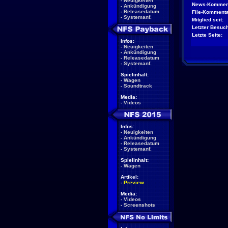
-
Neuigkeiten
News-Kommen
-
Ankündigung
-
Releasedatum
File-Kommenta
-
Systemanf.
Mitglied seit:
Letzter Besuch
Letzte Seite:
Infos:
-
Neuigkeiten
-
Ankündigung
-
Releasedatum
-
Systemanf.
Spielinhalt:
-
Wagen
-
Soundtrack
Media:
-
Videos
Infos:
-
Neuigkeiten
-
Ankündigung
-
Releasedatum
-
Systemanf.
Spielinhalt:
-
Wagen
Artikel:
-
Preview
Media:
-
Videos
-
Screenshots