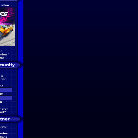
tellen:
D
ation 4
One
te
eder
me:
t:
rieren
ort?
artner
artner:
reaks