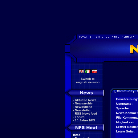
Switch to
english version
Beschreibung:
-
Aktuelle News
-
Newsarchiv
Username:
-
Newssuche
Sprache:
-
Newsletter
News-Kommen
-
RSS Newsfeed
-
Forum
File-Kommenta
-
10 Jahre NFS
Mitglied seit:
Letzter Besuch
Letzte Seite:
Infos: