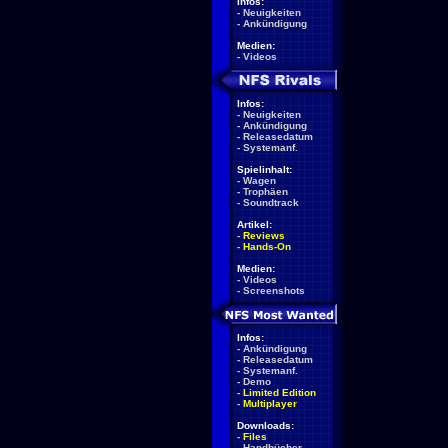
Infos:
-
Neuigkeiten
-
Ankündigung
Medien:
-
Videos
Infos:
-
Neuigkeiten
-
Ankündigung
-
Releasedatum
-
Systemanf.
Spielinhalt:
-
Wagen
-
Trophäen
-
Soundtrack
Artikel:
-
Reviews
-
Hands-On
Medien:
-
Videos
-
Screenshots
Infos:
-
Ankündigung
-
Releasedatum
-
Systemanf.
-
Demo
-
Limited Edition
-
Multiplayer
Downloads:
-
Files
-
Handbücher