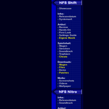
-
Showcase
Infos:
-
Releasedatum
-
Systemanf.
Artikel:
-
Review
-
Hands-On
-
First Look
-
Settings Guide
-
Eigene Musik
Spielinhalt:
-
Wagen
-
Strecken
-
Soundtrack
-
Trophäen
-
Cheats
Downloads:
-
Wagen
-
Files
-
Demo
-
Patches
Media:
-
Screenshots
-
Videos
-
Wallpaper
Infos:
-
Releasedatum
-
Soundtrack
Artikel: