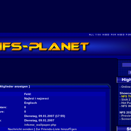
-
Onlin
Showca
Feld:
-
NFS T
Najbrzi i najzesci
-
Shift 2
Englisch
-
Hot Pu
-
NFS W
tare:
0
re:
0
NFS 201
-
Previ
Dienstag, 09.01.2007 (17:55)
-
Scree
:
Dienstag, 09.01.2007
/nfsmw_wallpaper.php
Nachricht senden
|
Zur Friends-Liste hinzufŸgen