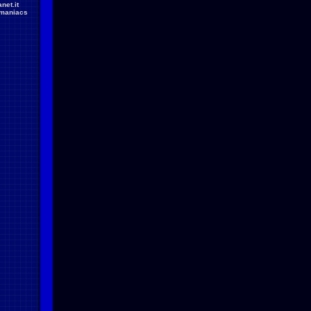
net.it
maniacs