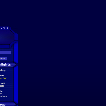
eshop
ses:
he Run
rsuit
orld
5:
ew
nshots