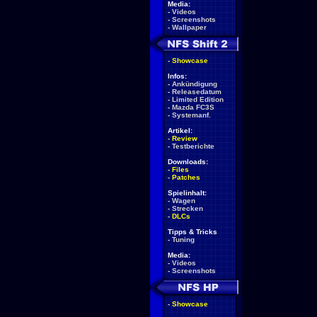
Media:
-
Videos
-
Screenshots
-
Wallpaper
-
Showcase
Infos:
-
Ankündigung
-
Releasedatum
-
Limited Edition
-
Mazda FC3S
-
Systemanf.
Artikel:
-
Review
-
Testberichte
Downloads:
-
Files
-
Patches
Spielinhalt:
-
Wagen
-
Strecken
-
DLCs
Tipps & Tricks
-
Tuning
Media:
-
Videos
-
Screenshots
-
Showcase