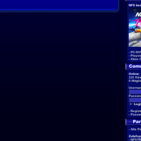
NFS bes
-
PC-DV
-
Playst
-
Xbox 
Online:
110 Gäs
0 Mitgli
Userna
Passwor
-
Regist
-
Passw
-
Alle P
Zufallsp
-
NFSTR