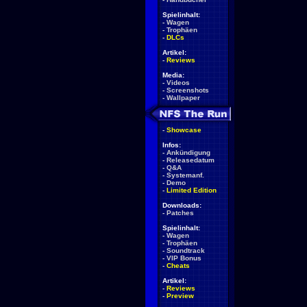
Spielinhalt:
-
Wagen
-
Trophäen
-
DLCs
Artikel:
-
Reviews
Media:
-
Videos
-
Screenshots
-
Wallpaper
-
Showcase
Infos:
-
Ankündigung
-
Releasedatum
-
Q&A
-
Systemanf.
-
Demo
-
Limited Edition
Downloads:
-
Patches
Spielinhalt:
-
Wagen
-
Trophäen
-
Soundtrack
-
VIP Bonus
-
Cheats
Artikel:
-
Reviews
-
Preview