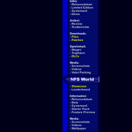
Infos:
-
Releasedatum
-
Limited Edition
-
Systemanf.
-
Demo
Artikel:
-
Review
-
Testberichte
Downloads:
-
Files
-
Patches
Spielinhalt:
-
Wagen
-
Trophäen
-
DLCs
Media:
-
Screenshots
-
Videos
-
Valet Parking
-
Showcase
-
Leaderboard
Information:
-
Releasedatum
-
Beta
-
Systemanf.
-
Starter Pack
-
Feature Preview
Media:
-
Screenshots
-
Videos
-
Wallpaper