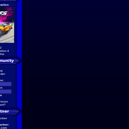
tellen:
D
ation 4
One
te
eder
me:
t:
rieren
ort?
artner
artner:
.com