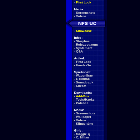
-
First Look
Media:
-
Screenshots
-
Videos
-
Showcase
Infos:
-
Storyline
-
Releasedatum
-
Systemanf.
-
Q&A
Artikel:
-
First Look
-
Hands-On
Spielinhalt:
-
Wagenliste
-
GT500KR
-
Soundtrack
-
Cheats
Downloads:
-
Add-Ons
-
Tools/Hacks
-
Patches
Media:
-
Screenshots
-
Wallpaper
-
Videos
-
Klingeltöne
Girls:
-
Maggie Q
-
C. Milian