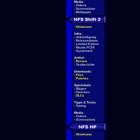
Media:
-
Videos
-
Screenshots
-
Wallpaper
-
Showcase
Infos:
-
Ankündigung
-
Releasedatum
-
Limited Edition
-
Mazda FC3S
-
Systemanf.
Artikel:
-
Review
-
Testberichte
Downloads:
-
Files
-
Patches
Spielinhalt:
-
Wagen
-
Strecken
-
DLCs
Tipps & Tricks
-
Tuning
Media:
-
Videos
-
Screenshots
-
Showcase