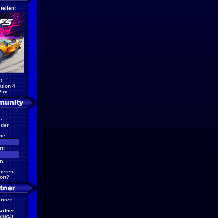
tellen:
D
ation 4
One
e
eder
me:
t:
rieren
ort?
artner
artner:
net.it