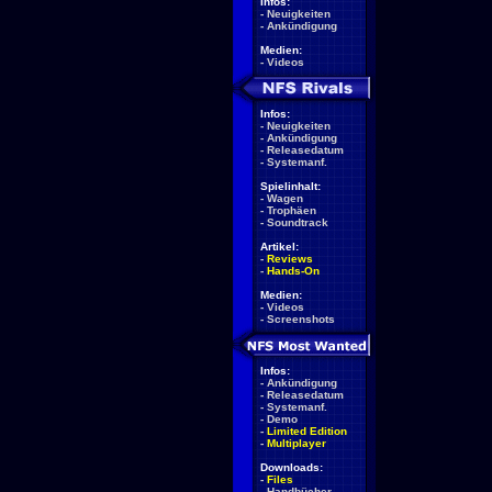
Infos:
-
Neuigkeiten
-
Ankündigung
Medien:
-
Videos
Infos:
-
Neuigkeiten
-
Ankündigung
-
Releasedatum
-
Systemanf.
Spielinhalt:
-
Wagen
-
Trophäen
-
Soundtrack
Artikel:
-
Reviews
-
Hands-On
Medien:
-
Videos
-
Screenshots
Infos:
-
Ankündigung
-
Releasedatum
-
Systemanf.
-
Demo
-
Limited Edition
-
Multiplayer
Downloads:
-
Files
-
Handbücher