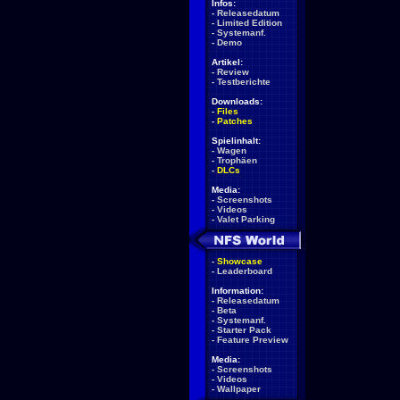
Infos:
-
Releasedatum
-
Limited Edition
-
Systemanf.
-
Demo
Artikel:
-
Review
-
Testberichte
Downloads:
-
Files
-
Patches
Spielinhalt:
-
Wagen
-
Trophäen
-
DLCs
Media:
-
Screenshots
-
Videos
-
Valet Parking
-
Showcase
-
Leaderboard
Information:
-
Releasedatum
-
Beta
-
Systemanf.
-
Starter Pack
-
Feature Preview
Media:
-
Screenshots
-
Videos
-
Wallpaper