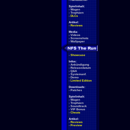
Spielinhalt:
-
Wagen
-
Trophäen
-
DLCs
Artikel:
-
Reviews
Media:
-
Videos
-
Screenshots
-
Wallpaper
-
Showcase
Infos:
-
Ankündigung
-
Releasedatum
-
Q&A
-
Systemanf.
-
Demo
-
Limited Edition
Downloads:
-
Patches
Spielinhalt:
-
Wagen
-
Trophäen
-
Soundtrack
-
VIP Bonus
-
Cheats
Artikel:
-
Reviews
-
Preview