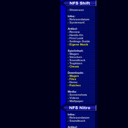
-
Showcase
Infos:
-
Releasedatum
-
Systemanf.
Artikel:
-
Review
-
Hands-On
-
First Look
-
Settings Guide
-
Eigene Musik
Spielinhalt:
-
Wagen
-
Strecken
-
Soundtrack
-
Trophäen
-
Cheats
Downloads:
-
Wagen
-
Files
-
Demo
-
Patches
Media:
-
Screenshots
-
Videos
-
Wallpaper
Infos:
-
Releasedatum
-
Soundtrack
Artikel: