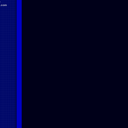
D
.com