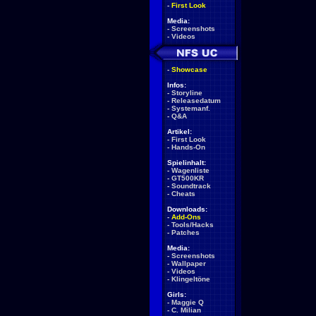
-
First Look
Media:
-
Screenshots
-
Videos
-
Showcase
Infos:
-
Storyline
-
Releasedatum
-
Systemanf.
-
Q&A
Artikel:
-
First Look
-
Hands-On
Spielinhalt:
-
Wagenliste
-
GT500KR
-
Soundtrack
-
Cheats
Downloads:
-
Add-Ons
-
Tools/Hacks
-
Patches
Media:
-
Screenshots
-
Wallpaper
-
Videos
-
Klingeltöne
Girls:
-
Maggie Q
-
C. Milian