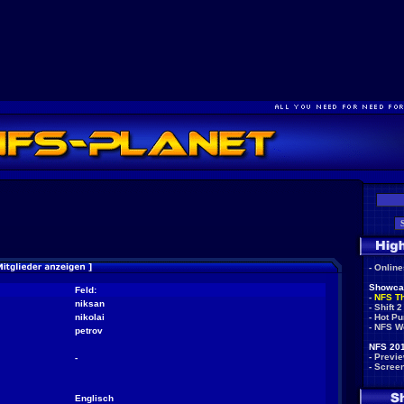
-
Onlin
Showca
Feld:
-
NFS T
niksan
-
Shift 2
nikolai
-
Hot Pu
-
NFS W
petrov
NFS 201
-
Previ
-
-
Scree
Englisch