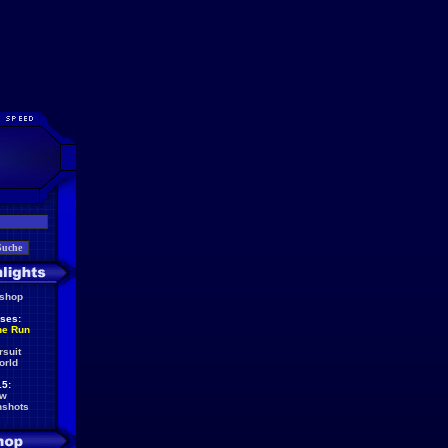
eshop
ses:
he Run
rsuit
orld
5:
ew
nshots