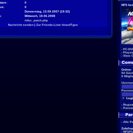
tare:
0
NFS bes
re:
0
Donnerstag, 13.09.2007 (19:32)
:
Mittwoch, 18.06.2008
/nfsc_patch.php
Nachricht senden
|
Zur Friends-Liste hinzufŸgen
-
PC-DV
-
Playst
-
Xbox 
Online:
94 Gäst
0 Mitgli
Userna
Passwor
-
Regist
-
Passw
-
Alle P
Zufallsp
-
NFSPla