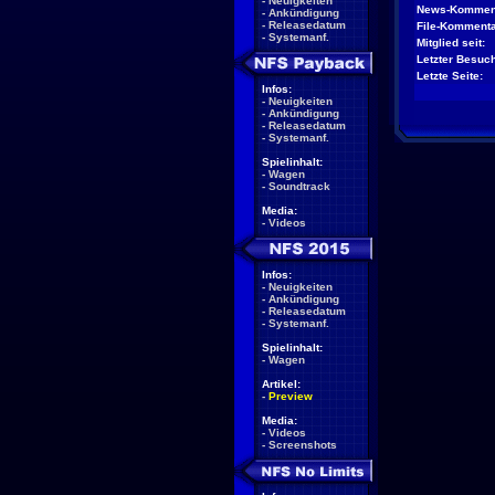
-
Neuigkeiten
News-Kommen
-
Ankündigung
-
Releasedatum
File-Kommenta
-
Systemanf.
Mitglied seit:
Letzter Besuch
Letzte Seite:
Infos:
-
Neuigkeiten
-
Ankündigung
-
Releasedatum
-
Systemanf.
Spielinhalt:
-
Wagen
-
Soundtrack
Media:
-
Videos
Infos:
-
Neuigkeiten
-
Ankündigung
-
Releasedatum
-
Systemanf.
Spielinhalt:
-
Wagen
Artikel:
-
Preview
Media:
-
Videos
-
Screenshots