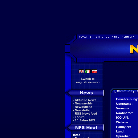
Switch to
english version
Beschreibung:
-
Aktuelle News
-
Newsarchiv
Username:
-
Newssuche
Vorname:
-
Newsletter
Nachname:
-
RSS Newsfeed
-
Forum
ICQ-UIN:
-
10 Jahre NFS
Website:
Handy-Nr:
Land:
Infos:
Sprache: