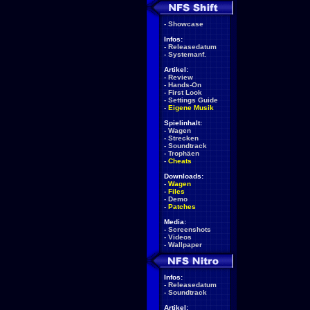
-
Showcase
Infos:
-
Releasedatum
-
Systemanf.
Artikel:
-
Review
-
Hands-On
-
First Look
-
Settings Guide
-
Eigene Musik
Spielinhalt:
-
Wagen
-
Strecken
-
Soundtrack
-
Trophäen
-
Cheats
Downloads:
-
Wagen
-
Files
-
Demo
-
Patches
Media:
-
Screenshots
-
Videos
-
Wallpaper
Infos:
-
Releasedatum
-
Soundtrack
Artikel: