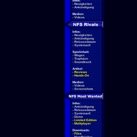
Infos:
-
Neuigkeiten
-
Ankündigung
Medien:
-
Videos
Infos:
-
Neuigkeiten
-
Ankündigung
-
Releasedatum
-
Systemanf.
Spielinhalt:
-
Wagen
-
Trophäen
-
Soundtrack
Artikel:
-
Reviews
-
Hands-On
Medien:
-
Videos
-
Screenshots
Infos:
-
Ankündigung
-
Releasedatum
-
Systemanf.
-
Demo
-
Limited Edition
-
Multiplayer
Downloads:
-
Files
-
Handbücher