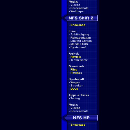
Media:
-
Videos
-
Screenshots
-
Wallpaper
-
Showcase
Infos:
-
Ankündigung
-
Releasedatum
-
Limited Edition
-
Mazda FC3S
-
Systemanf.
Artikel:
-
Review
-
Testberichte
Downloads:
-
Files
-
Patches
Spielinhalt:
-
Wagen
-
Strecken
-
DLCs
Tipps & Tricks
-
Tuning
Media:
-
Videos
-
Screenshots
-
Showcase