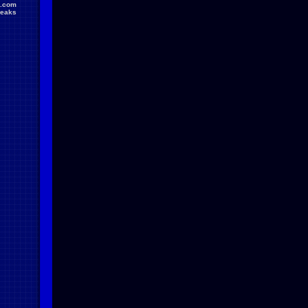
.com
reaks