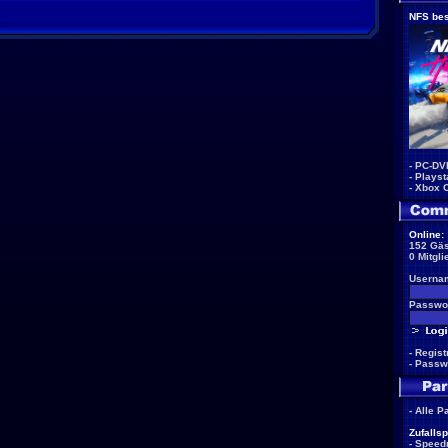
NFS bes
-
PC-DV
-
Playst
-
Xbox 
Online:
152 Gäs
0 Mitgli
Userna
Passwor
-
Regist
-
Passw
-
Alle P
Zufallsp
-
Speed