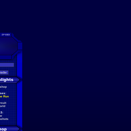
eshop
ses:
he Run
rsuit
orld
5:
ew
nshots