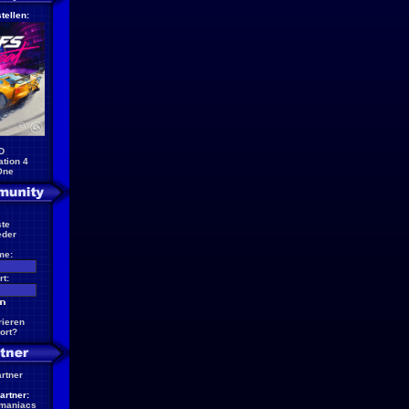
tellen:
D
ation 4
One
te
eder
me:
t:
rieren
ort?
artner
artner:
maniacs