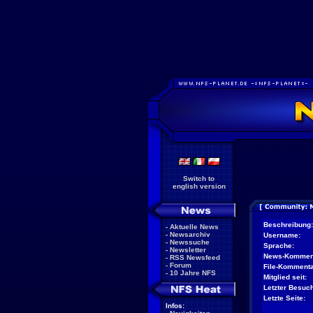
Switch to
english version
Beschreibung:
-
Aktuelle News
-
Newsarchiv
Username:
-
Newssuche
Sprache:
-
Newsletter
News-Kommen
-
RSS Newsfeed
-
Forum
File-Kommenta
-
10 Jahre NFS
Mitglied seit:
Letzter Besuch
Letzte Seite:
Infos: