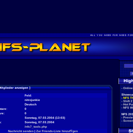
-
Onlin
Showca
Feld:
-
NFS T
nitrojunkie
-
Shift 2
Deutsch
-
Hot Pu
-
NFS W
tare:
0
re:
0
NFS 201
-
Previ
Sonntag, 07.03.2004 (13:03)
-
Scree
:
Sonntag, 07.03.2004
/nfs7_tools.php
Nachricht senden
|
Zur Friends-Liste hinzufŸgen