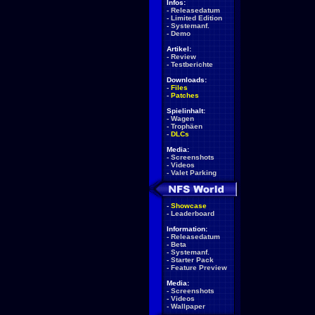
Infos:
-
Releasedatum
-
Limited Edition
-
Systemanf.
-
Demo
Artikel:
-
Review
-
Testberichte
Downloads:
-
Files
-
Patches
Spielinhalt:
-
Wagen
-
Trophäen
-
DLCs
Media:
-
Screenshots
-
Videos
-
Valet Parking
-
Showcase
-
Leaderboard
Information:
-
Releasedatum
-
Beta
-
Systemanf.
-
Starter Pack
-
Feature Preview
Media:
-
Screenshots
-
Videos
-
Wallpaper