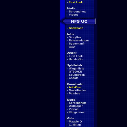
-
First Look
Media:
-
Screenshots
-
Videos
-
Showcase
Infos:
-
Storyline
-
Releasedatum
-
Systemanf.
-
Q&A
Artikel:
-
First Look
-
Hands-On
Spielinhalt:
-
Wagenliste
-
GT500KR
-
Soundtrack
-
Cheats
Downloads:
-
Add-Ons
-
Tools/Hacks
-
Patches
Media:
-
Screenshots
-
Wallpaper
-
Videos
-
Klingeltöne
Girls:
-
Maggie Q
-
C. Milian