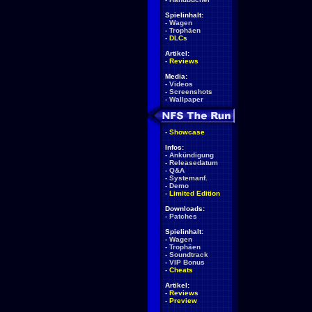
Spielinhalt:
-
Wagen
-
Trophäen
-
DLCs
Artikel:
-
Reviews
Media:
-
Videos
-
Screenshots
-
Wallpaper
-
Showcase
Infos:
-
Ankündigung
-
Releasedatum
-
Q&A
-
Systemanf.
-
Demo
-
Limited Edition
Downloads:
-
Patches
Spielinhalt:
-
Wagen
-
Trophäen
-
Soundtrack
-
VIP Bonus
-
Cheats
Artikel:
-
Reviews
-
Preview