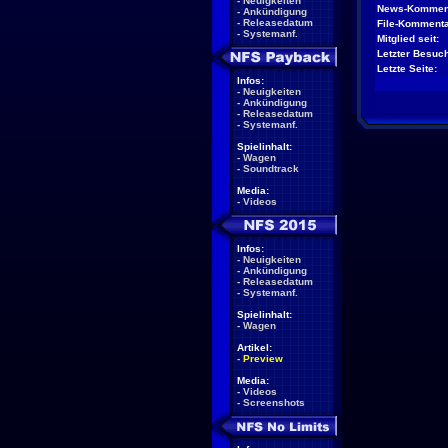
-
Neuigkeiten
News-Kommen
-
Ankündigung
-
Releasedatum
File-Kommenta
-
Systemanf.
Mitglied seit:
Letzter Besuch
Letzte Seite:
Infos:
-
Neuigkeiten
-
Ankündigung
-
Releasedatum
-
Systemanf.
Spielinhalt:
-
Wagen
-
Soundtrack
Media:
-
Videos
Infos:
-
Neuigkeiten
-
Ankündigung
-
Releasedatum
-
Systemanf.
Spielinhalt:
-
Wagen
Artikel:
-
Preview
Media:
-
Videos
-
Screenshots