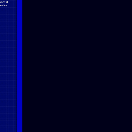
net.it
reaks