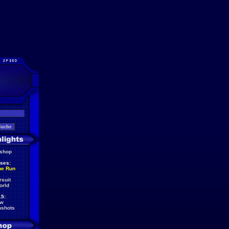
eshop
ses:
he Run
rsuit
orld
5:
ew
nshots