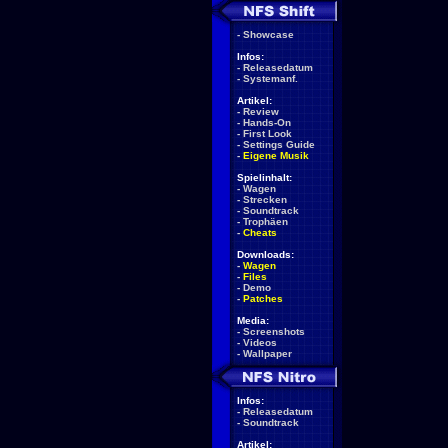
-
Showcase
Infos:
-
Releasedatum
-
Systemanf.
Artikel:
-
Review
-
Hands-On
-
First Look
-
Settings Guide
-
Eigene Musik
Spielinhalt:
-
Wagen
-
Strecken
-
Soundtrack
-
Trophäen
-
Cheats
Downloads:
-
Wagen
-
Files
-
Demo
-
Patches
Media:
-
Screenshots
-
Videos
-
Wallpaper
Infos:
-
Releasedatum
-
Soundtrack
Artikel: