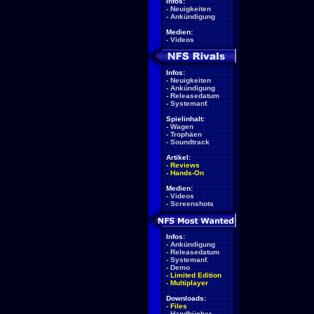
Infos:
-
Neuigkeiten
-
Ankündigung
Medien:
-
Videos
Infos:
-
Neuigkeiten
-
Ankündigung
-
Releasedatum
-
Systemanf.
Spielinhalt:
-
Wagen
-
Trophäen
-
Soundtrack
Artikel:
-
Reviews
-
Hands-On
Medien:
-
Videos
-
Screenshots
Infos:
-
Ankündigung
-
Releasedatum
-
Systemanf.
-
Demo
-
Limited Edition
-
Multiplayer
Downloads:
-
Files
-
Handbücher