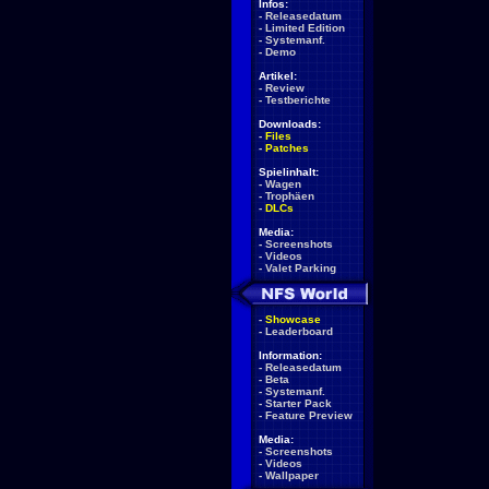
Infos:
-
Releasedatum
-
Limited Edition
-
Systemanf.
-
Demo
Artikel:
-
Review
-
Testberichte
Downloads:
-
Files
-
Patches
Spielinhalt:
-
Wagen
-
Trophäen
-
DLCs
Media:
-
Screenshots
-
Videos
-
Valet Parking
-
Showcase
-
Leaderboard
Information:
-
Releasedatum
-
Beta
-
Systemanf.
-
Starter Pack
-
Feature Preview
Media:
-
Screenshots
-
Videos
-
Wallpaper