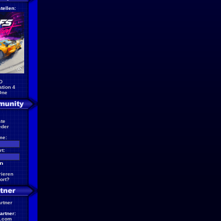
tellen:
D
ation 4
One
te
eder
me:
t:
rieren
ort?
artner
artner:
.com