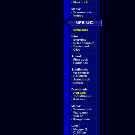
-
First Look
Media:
-
Screenshots
-
Videos
-
Showcase
Infos:
-
Storyline
-
Releasedatum
-
Systemanf.
-
Q&A
Artikel:
-
First Look
-
Hands-On
Spielinhalt:
-
Wagenliste
-
GT500KR
-
Soundtrack
-
Cheats
Downloads:
-
Add-Ons
-
Tools/Hacks
-
Patches
Media:
-
Screenshots
-
Wallpaper
-
Videos
-
Klingeltöne
Girls:
-
Maggie Q
-
C. Milian