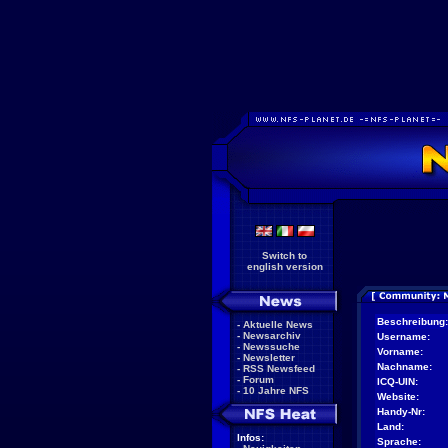
Switch to
english version
Beschreibung:
-
Aktuelle News
-
Newsarchiv
Username:
-
Newssuche
Vorname:
-
Newsletter
Nachname:
-
RSS Newsfeed
-
Forum
ICQ-UIN:
-
10 Jahre NFS
Website:
Handy-Nr:
Land:
Infos:
Sprache: