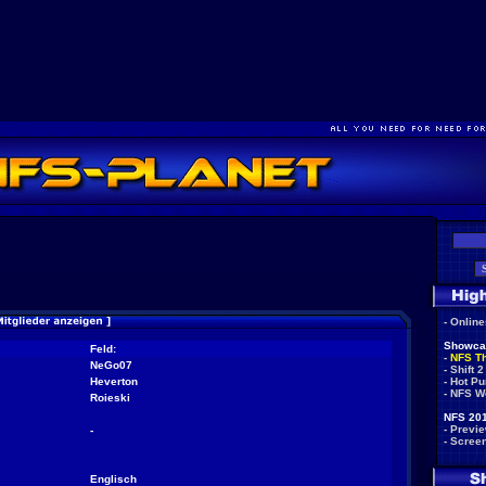
-
Onlin
Showca
Feld:
-
NFS T
NeGo07
-
Shift 2
Heverton
-
Hot Pu
-
NFS W
Roieski
NFS 201
-
Previ
-
-
Scree
Englisch