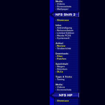
Media:
-
Videos
-
Screenshots
-
Wallpaper
-
Showcase
Infos:
-
Ankündigung
-
Releasedatum
-
Limited Edition
-
Mazda FC3S
-
Systemanf.
Artikel:
-
Review
-
Testberichte
Downloads:
-
Files
-
Patches
Spielinhalt:
-
Wagen
-
Strecken
-
DLCs
Tipps & Tricks
-
Tuning
Media:
-
Videos
-
Screenshots
-
Showcase