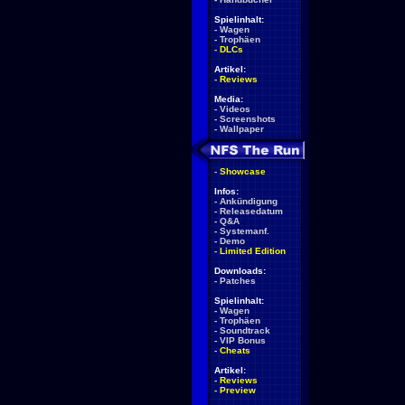
Spielinhalt:
-
Wagen
-
Trophäen
-
DLCs
Artikel:
-
Reviews
Media:
-
Videos
-
Screenshots
-
Wallpaper
-
Showcase
Infos:
-
Ankündigung
-
Releasedatum
-
Q&A
-
Systemanf.
-
Demo
-
Limited Edition
Downloads:
-
Patches
Spielinhalt:
-
Wagen
-
Trophäen
-
Soundtrack
-
VIP Bonus
-
Cheats
Artikel:
-
Reviews
-
Preview