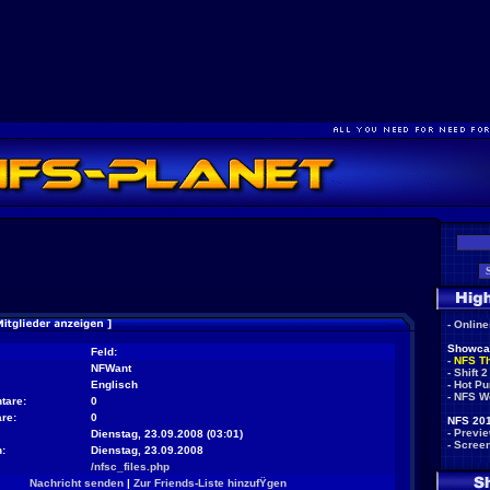
-
Onlin
Showca
Feld:
-
NFS T
NFWant
-
Shift 2
Englisch
-
Hot Pu
-
NFS W
tare:
0
re:
0
NFS 201
-
Previ
Dienstag, 23.09.2008 (03:01)
-
Scree
:
Dienstag, 23.09.2008
/nfsc_files.php
Nachricht senden
|
Zur Friends-Liste hinzufŸgen