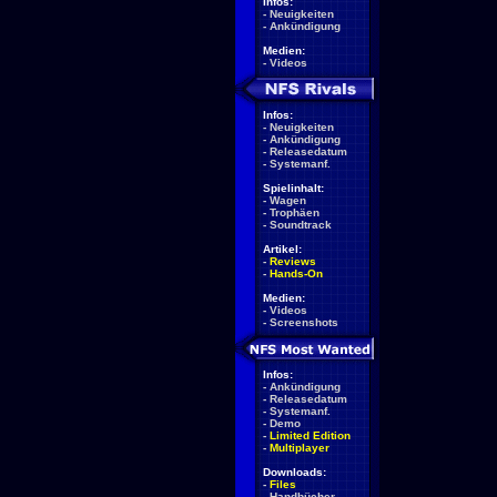
Infos:
-
Neuigkeiten
-
Ankündigung
Medien:
-
Videos
Infos:
-
Neuigkeiten
-
Ankündigung
-
Releasedatum
-
Systemanf.
Spielinhalt:
-
Wagen
-
Trophäen
-
Soundtrack
Artikel:
-
Reviews
-
Hands-On
Medien:
-
Videos
-
Screenshots
Infos:
-
Ankündigung
-
Releasedatum
-
Systemanf.
-
Demo
-
Limited Edition
-
Multiplayer
Downloads:
-
Files
-
Handbücher