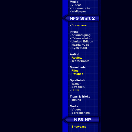
Media:
-
Videos
-
Screenshots
-
Wallpaper
-
Showcase
Infos:
-
Ankündigung
-
Releasedatum
-
Limited Edition
-
Mazda FC3S
-
Systemanf.
Artikel:
-
Review
-
Testberichte
Downloads:
-
Files
-
Patches
Spielinhalt:
-
Wagen
-
Strecken
-
DLCs
Tipps & Tricks
-
Tuning
Media:
-
Videos
-
Screenshots
-
Showcase