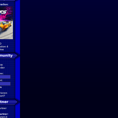
tellen:
D
ation 4
One
te
eder
me:
t:
rieren
ort?
artner
artner:
net.it