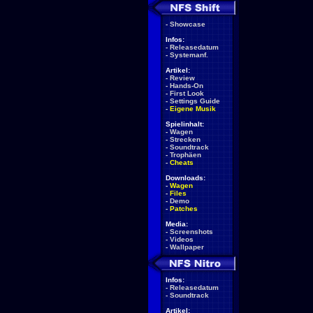
-
Showcase
Infos:
-
Releasedatum
-
Systemanf.
Artikel:
-
Review
-
Hands-On
-
First Look
-
Settings Guide
-
Eigene Musik
Spielinhalt:
-
Wagen
-
Strecken
-
Soundtrack
-
Trophäen
-
Cheats
Downloads:
-
Wagen
-
Files
-
Demo
-
Patches
Media:
-
Screenshots
-
Videos
-
Wallpaper
Infos:
-
Releasedatum
-
Soundtrack
Artikel: