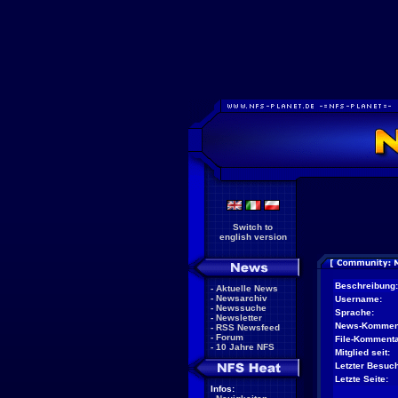
Switch to
english version
Beschreibung:
-
Aktuelle News
-
Newsarchiv
Username:
-
Newssuche
Sprache:
-
Newsletter
News-Kommen
-
RSS Newsfeed
-
Forum
File-Kommenta
-
10 Jahre NFS
Mitglied seit:
Letzter Besuch
Letzte Seite:
Infos: