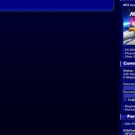
NFS bes
-
PC-DV
-
Playst
-
Xbox 
Online:
149 Gäs
0 Mitgli
Userna
Passwor
-
Regist
-
Passw
-
Alle P
Zufallsp
-
NFSPla