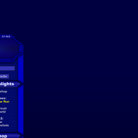
eshop
ses:
he Run
rsuit
orld
5:
ew
nshots