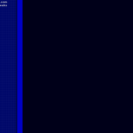
.com
reaks