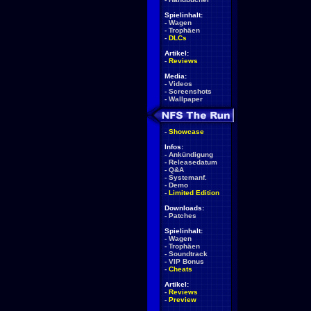
Spielinhalt:
-
Wagen
-
Trophäen
-
DLCs
Artikel:
-
Reviews
Media:
-
Videos
-
Screenshots
-
Wallpaper
-
Showcase
Infos:
-
Ankündigung
-
Releasedatum
-
Q&A
-
Systemanf.
-
Demo
-
Limited Edition
Downloads:
-
Patches
Spielinhalt:
-
Wagen
-
Trophäen
-
Soundtrack
-
VIP Bonus
-
Cheats
Artikel:
-
Reviews
-
Preview