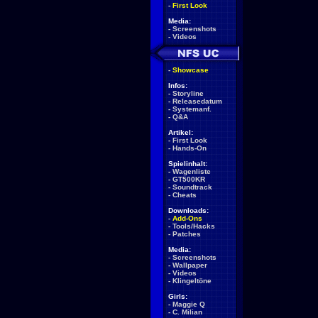
-
First Look
Media:
-
Screenshots
-
Videos
-
Showcase
Infos:
-
Storyline
-
Releasedatum
-
Systemanf.
-
Q&A
Artikel:
-
First Look
-
Hands-On
Spielinhalt:
-
Wagenliste
-
GT500KR
-
Soundtrack
-
Cheats
Downloads:
-
Add-Ons
-
Tools/Hacks
-
Patches
Media:
-
Screenshots
-
Wallpaper
-
Videos
-
Klingeltöne
Girls:
-
Maggie Q
-
C. Milian