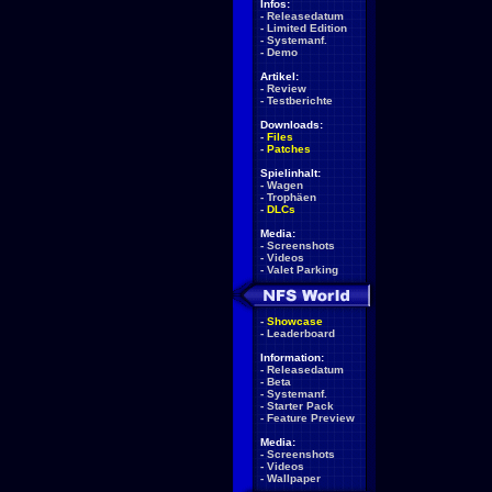
Infos:
-
Releasedatum
-
Limited Edition
-
Systemanf.
-
Demo
Artikel:
-
Review
-
Testberichte
Downloads:
-
Files
-
Patches
Spielinhalt:
-
Wagen
-
Trophäen
-
DLCs
Media:
-
Screenshots
-
Videos
-
Valet Parking
-
Showcase
-
Leaderboard
Information:
-
Releasedatum
-
Beta
-
Systemanf.
-
Starter Pack
-
Feature Preview
Media:
-
Screenshots
-
Videos
-
Wallpaper