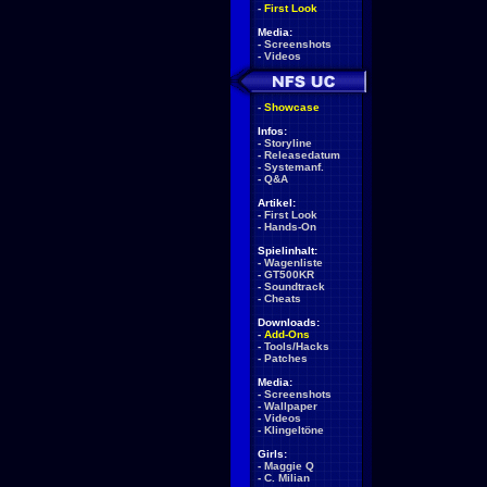
-
First Look
Media:
-
Screenshots
-
Videos
-
Showcase
Infos:
-
Storyline
-
Releasedatum
-
Systemanf.
-
Q&A
Artikel:
-
First Look
-
Hands-On
Spielinhalt:
-
Wagenliste
-
GT500KR
-
Soundtrack
-
Cheats
Downloads:
-
Add-Ons
-
Tools/Hacks
-
Patches
Media:
-
Screenshots
-
Wallpaper
-
Videos
-
Klingeltöne
Girls:
-
Maggie Q
-
C. Milian