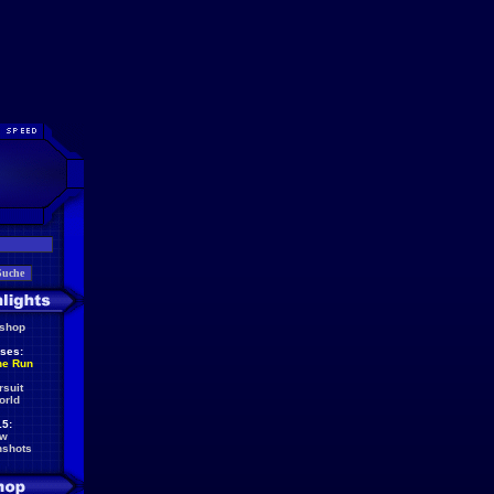
eshop
ses:
he Run
rsuit
orld
5:
ew
nshots