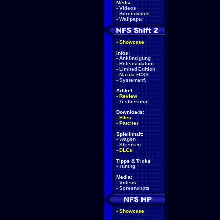
Media:
-
Videos
-
Screenshots
-
Wallpaper
-
Showcase
Infos:
-
Ankündigung
-
Releasedatum
-
Limited Edition
-
Mazda FC3S
-
Systemanf.
Artikel:
-
Review
-
Testberichte
Downloads:
-
Files
-
Patches
Spielinhalt:
-
Wagen
-
Strecken
-
DLCs
Tipps & Tricks
-
Tuning
Media:
-
Videos
-
Screenshots
-
Showcase