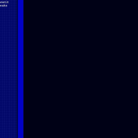
net.it
reaks