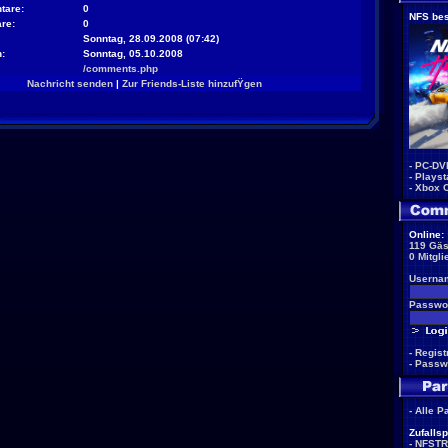
tare:
0
NFS bes
re:
0
Sonntag, 28.09.2008 (07:42)
:
Sonntag, 05.10.2008
/comments.php
Nachricht senden
|
Zur Friends-Liste hinzufŸgen
-
PC-DV
-
Playst
-
Xbox 
Online:
119 Gäs
0 Mitgli
Userna
Passwor
-
Regist
-
Passw
-
Alle P
Zufallsp
-
NFSTR