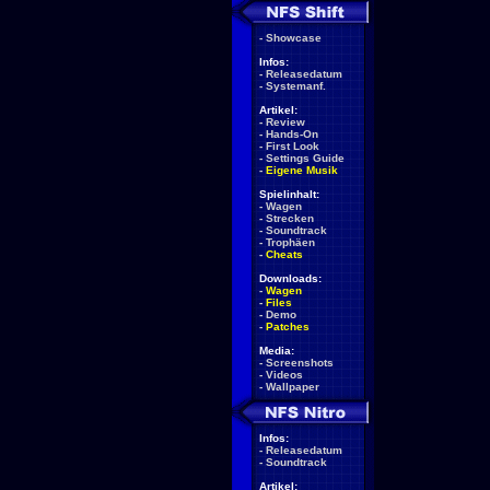
-
Showcase
Infos:
-
Releasedatum
-
Systemanf.
Artikel:
-
Review
-
Hands-On
-
First Look
-
Settings Guide
-
Eigene Musik
Spielinhalt:
-
Wagen
-
Strecken
-
Soundtrack
-
Trophäen
-
Cheats
Downloads:
-
Wagen
-
Files
-
Demo
-
Patches
Media:
-
Screenshots
-
Videos
-
Wallpaper
Infos:
-
Releasedatum
-
Soundtrack
Artikel: