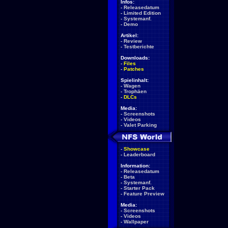
Infos:
-
Releasedatum
-
Limited Edition
-
Systemanf.
-
Demo
Artikel:
-
Review
-
Testberichte
Downloads:
-
Files
-
Patches
Spielinhalt:
-
Wagen
-
Trophäen
-
DLCs
Media:
-
Screenshots
-
Videos
-
Valet Parking
-
Showcase
-
Leaderboard
Information:
-
Releasedatum
-
Beta
-
Systemanf.
-
Starter Pack
-
Feature Preview
Media:
-
Screenshots
-
Videos
-
Wallpaper