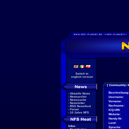
Switch to
english version
Beschreibung:
-
Aktuelle News
-
Newsarchiv
Username:
-
Newssuche
Vorname:
-
Newsletter
Nachname:
-
RSS Newsfeed
-
Forum
ICQ-UIN:
-
10 Jahre NFS
Website:
Handy-Nr:
Land:
Infos:
Sprache: