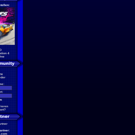
tellen:
D
ation 4
One
te
eder
me:
t:
rieren
ort?
artner
artner:
.com