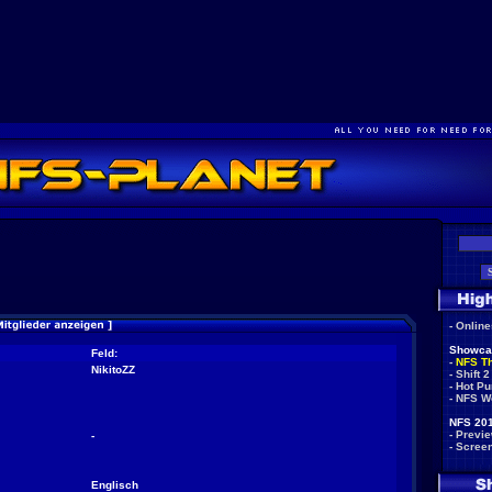
-
Onlin
Showca
Feld:
-
NFS T
NikitoZZ
-
Shift 2
-
Hot Pu
-
NFS W
NFS 201
-
Previ
-
-
Scree
Englisch