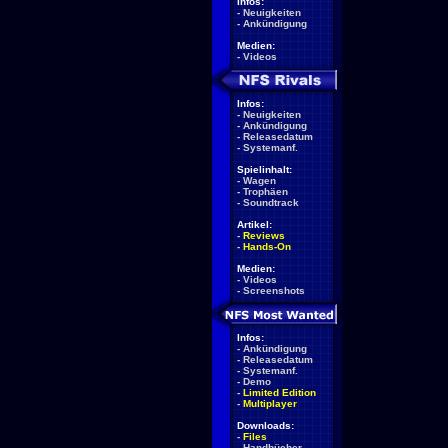
Infos:
-
Neuigkeiten
-
Ankündigung
Medien:
-
Videos
Infos:
-
Neuigkeiten
-
Ankündigung
-
Releasedatum
-
Systemanf.
Spielinhalt:
-
Wagen
-
Trophäen
-
Soundtrack
Artikel:
-
Reviews
-
Hands-On
Medien:
-
Videos
-
Screenshots
Infos:
-
Ankündigung
-
Releasedatum
-
Systemanf.
-
Demo
-
Limited Edition
-
Multiplayer
Downloads:
-
Files
-
Handbücher