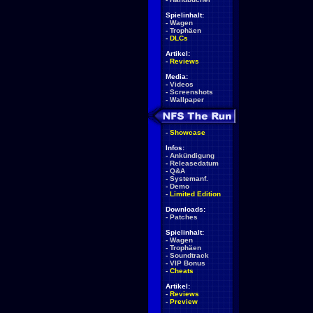
Spielinhalt:
-
Wagen
-
Trophäen
-
DLCs
Artikel:
-
Reviews
Media:
-
Videos
-
Screenshots
-
Wallpaper
-
Showcase
Infos:
-
Ankündigung
-
Releasedatum
-
Q&A
-
Systemanf.
-
Demo
-
Limited Edition
Downloads:
-
Patches
Spielinhalt:
-
Wagen
-
Trophäen
-
Soundtrack
-
VIP Bonus
-
Cheats
Artikel:
-
Reviews
-
Preview