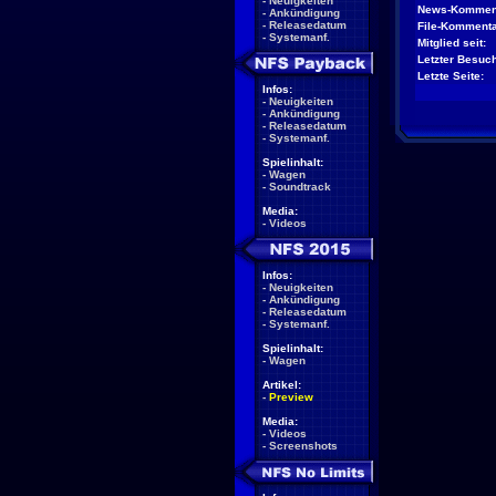
-
Neuigkeiten
News-Kommen
-
Ankündigung
-
Releasedatum
File-Kommenta
-
Systemanf.
Mitglied seit:
Letzter Besuch
Letzte Seite:
Infos:
-
Neuigkeiten
-
Ankündigung
-
Releasedatum
-
Systemanf.
Spielinhalt:
-
Wagen
-
Soundtrack
Media:
-
Videos
Infos:
-
Neuigkeiten
-
Ankündigung
-
Releasedatum
-
Systemanf.
Spielinhalt:
-
Wagen
Artikel:
-
Preview
Media:
-
Videos
-
Screenshots