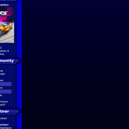
tellen:
D
ation 4
One
te
eder
me:
t:
rieren
ort?
artner
artner:
maniacs