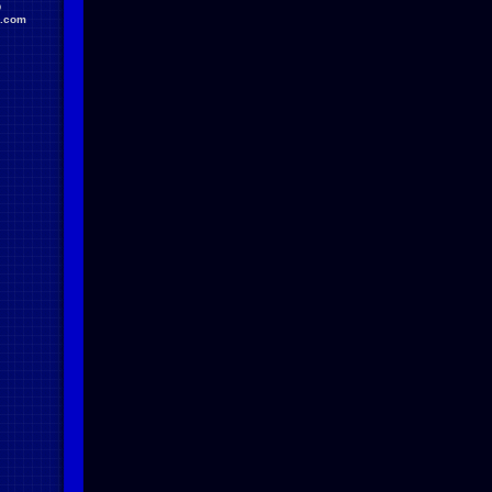
D
.com