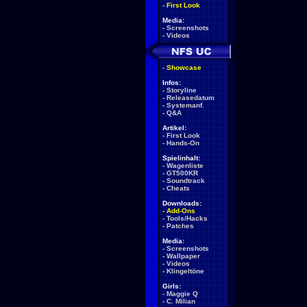
-
First Look
Media:
-
Screenshots
-
Videos
-
Showcase
Infos:
-
Storyline
-
Releasedatum
-
Systemanf.
-
Q&A
Artikel:
-
First Look
-
Hands-On
Spielinhalt:
-
Wagenliste
-
GT500KR
-
Soundtrack
-
Cheats
Downloads:
-
Add-Ons
-
Tools/Hacks
-
Patches
Media:
-
Screenshots
-
Wallpaper
-
Videos
-
Klingeltöne
Girls:
-
Maggie Q
-
C. Milian