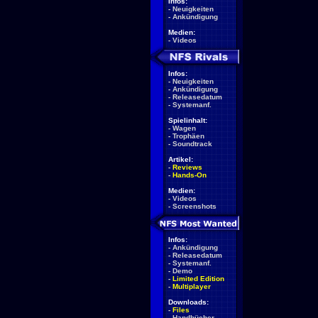
Infos:
-
Neuigkeiten
-
Ankündigung
Medien:
-
Videos
Infos:
-
Neuigkeiten
-
Ankündigung
-
Releasedatum
-
Systemanf.
Spielinhalt:
-
Wagen
-
Trophäen
-
Soundtrack
Artikel:
-
Reviews
-
Hands-On
Medien:
-
Videos
-
Screenshots
Infos:
-
Ankündigung
-
Releasedatum
-
Systemanf.
-
Demo
-
Limited Edition
-
Multiplayer
Downloads:
-
Files
-
Handbücher