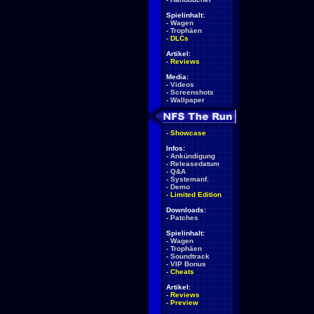
Spielinhalt:
-
Wagen
-
Trophäen
-
DLCs
Artikel:
-
Reviews
Media:
-
Videos
-
Screenshots
-
Wallpaper
-
Showcase
Infos:
-
Ankündigung
-
Releasedatum
-
Q&A
-
Systemanf.
-
Demo
-
Limited Edition
Downloads:
-
Patches
Spielinhalt:
-
Wagen
-
Trophäen
-
Soundtrack
-
VIP Bonus
-
Cheats
Artikel:
-
Reviews
-
Preview