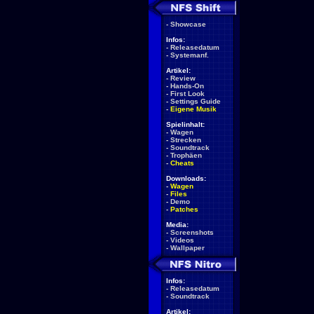
-
Showcase
Infos:
-
Releasedatum
-
Systemanf.
Artikel:
-
Review
-
Hands-On
-
First Look
-
Settings Guide
-
Eigene Musik
Spielinhalt:
-
Wagen
-
Strecken
-
Soundtrack
-
Trophäen
-
Cheats
Downloads:
-
Wagen
-
Files
-
Demo
-
Patches
Media:
-
Screenshots
-
Videos
-
Wallpaper
Infos:
-
Releasedatum
-
Soundtrack
Artikel: