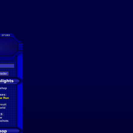
eshop
ses:
he Run
rsuit
orld
5:
ew
nshots