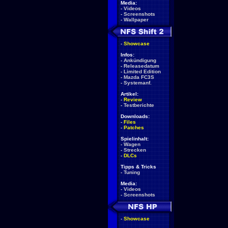
Media:
-
Videos
-
Screenshots
-
Wallpaper
-
Showcase
Infos:
-
Ankündigung
-
Releasedatum
-
Limited Edition
-
Mazda FC3S
-
Systemanf.
Artikel:
-
Review
-
Testberichte
Downloads:
-
Files
-
Patches
Spielinhalt:
-
Wagen
-
Strecken
-
DLCs
Tipps & Tricks
-
Tuning
Media:
-
Videos
-
Screenshots
-
Showcase