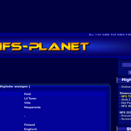
-
Onlin
Showca
Feld:
-
NFS T
Lil`Tuner
-
Shift 2
Ville
-
Hot Pu
-
NFS W
Haaparanta
NFS 201
-
Previ
-
-
Scree
Finland
Englisch