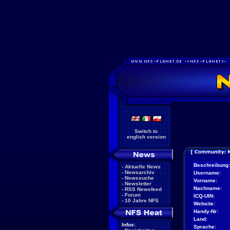
Switch to
english version
Beschreibung:
-
Aktuelle News
-
Newsarchiv
Username:
-
Newssuche
Vorname:
-
Newsletter
Nachname:
-
RSS Newsfeed
-
Forum
ICQ-UIN:
-
10 Jahre NFS
Website:
Handy-Nr:
Land:
Infos:
Sprache: