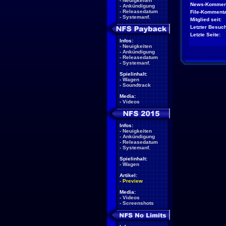
-
Neuigkeiten
News-Kommen
-
Ankündigung
-
Releasedatum
File-Kommenta
-
Systemanf.
Mitglied seit:
Letzter Besuch
Letzte Seite:
Infos:
-
Neuigkeiten
-
Ankündigung
-
Releasedatum
-
Systemanf.
Spielinhalt:
-
Wagen
-
Soundtrack
Media:
-
Videos
Infos:
-
Neuigkeiten
-
Ankündigung
-
Releasedatum
-
Systemanf.
Spielinhalt:
-
Wagen
Artikel:
-
Preview
Media:
-
Videos
-
Screenshots