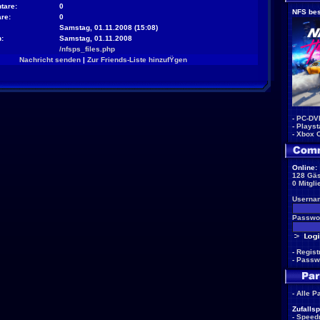
tare:
0
NFS bes
re:
0
Samstag, 01.11.2008 (15:08)
:
Samstag, 01.11.2008
/nfsps_files.php
Nachricht senden
|
Zur Friends-Liste hinzufŸgen
-
PC-DV
-
Playst
-
Xbox 
Online:
128 Gäs
0 Mitgli
Userna
Passwor
-
Regist
-
Passw
-
Alle P
Zufallsp
-
Speed