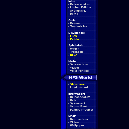
Infos:
-
Releasedatum
-
Limited Edition
-
Systemanf.
-
Demo
Artikel:
-
Review
-
Testberichte
Downloads:
-
Files
-
Patches
Spielinhalt:
-
Wagen
-
Trophäen
-
DLCs
Media:
-
Screenshots
-
Videos
-
Valet Parking
-
Showcase
-
Leaderboard
Information:
-
Releasedatum
-
Beta
-
Systemanf.
-
Starter Pack
-
Feature Preview
Media:
-
Screenshots
-
Videos
-
Wallpaper