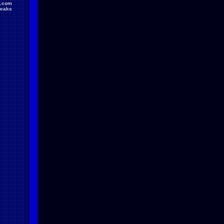
.com
reaks