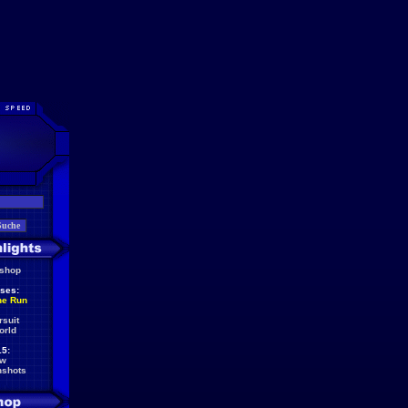
eshop
ses:
he Run
rsuit
orld
5:
ew
nshots