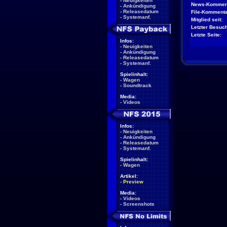
-
Neuigkeiten
News-Kommen
-
Ankündigung
-
Releasedatum
File-Kommenta
-
Systemanf.
Mitglied seit:
Letzter Besuch
Letzte Seite:
Infos:
-
Neuigkeiten
-
Ankündigung
-
Releasedatum
-
Systemanf.
Spielinhalt:
-
Wagen
-
Soundtrack
Media:
-
Videos
Infos:
-
Neuigkeiten
-
Ankündigung
-
Releasedatum
-
Systemanf.
Spielinhalt:
-
Wagen
Artikel:
-
Preview
Media:
-
Videos
-
Screenshots