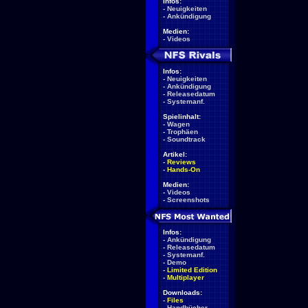
Infos:
-
Neuigkeiten
-
Ankündigung
Medien:
-
Videos
Infos:
-
Neuigkeiten
-
Ankündigung
-
Releasedatum
-
Systemanf.
Spielinhalt:
-
Wagen
-
Trophäen
-
Soundtrack
Artikel:
-
Reviews
-
Hands-On
Medien:
-
Videos
-
Screenshots
Infos:
-
Ankündigung
-
Releasedatum
-
Systemanf.
-
Demo
-
Limited Edition
-
Multiplayer
Downloads:
-
Files
-
Handbücher