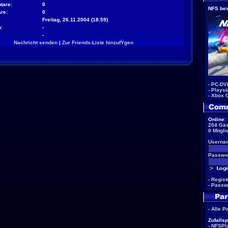
tare:
0
NFS bes
re:
0
Freitag, 26.11.2004 (18:59)
:
-
-
Nachricht senden
|
Zur Friends-Liste hinzufŸgen
-
PC-DV
-
Playst
-
Xbox 
Online:
204 Gäs
0 Mitgli
Userna
Passwor
-
Regist
-
Passw
-
Alle P
Zufallsp
-
NFSPla