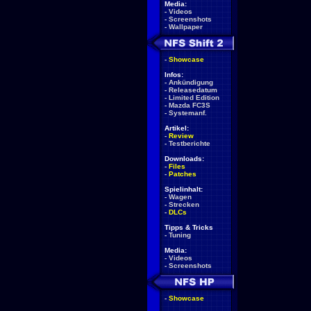
Media:
-
Videos
-
Screenshots
-
Wallpaper
-
Showcase
Infos:
-
Ankündigung
-
Releasedatum
-
Limited Edition
-
Mazda FC3S
-
Systemanf.
Artikel:
-
Review
-
Testberichte
Downloads:
-
Files
-
Patches
Spielinhalt:
-
Wagen
-
Strecken
-
DLCs
Tipps & Tricks
-
Tuning
Media:
-
Videos
-
Screenshots
-
Showcase