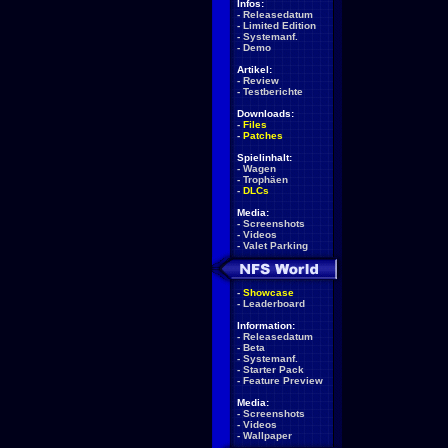
Infos:
-
Releasedatum
-
Limited Edition
-
Systemanf.
-
Demo
Artikel:
-
Review
-
Testberichte
Downloads:
-
Files
-
Patches
Spielinhalt:
-
Wagen
-
Trophäen
-
DLCs
Media:
-
Screenshots
-
Videos
-
Valet Parking
-
Showcase
-
Leaderboard
Information:
-
Releasedatum
-
Beta
-
Systemanf.
-
Starter Pack
-
Feature Preview
Media:
-
Screenshots
-
Videos
-
Wallpaper