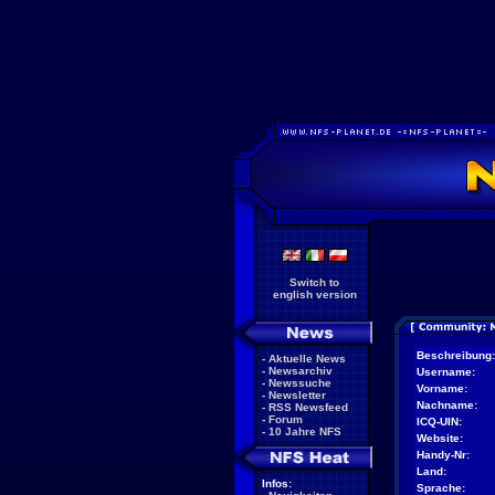
Switch to
english version
Beschreibung:
-
Aktuelle News
-
Newsarchiv
Username:
-
Newssuche
Vorname:
-
Newsletter
Nachname:
-
RSS Newsfeed
-
Forum
ICQ-UIN:
-
10 Jahre NFS
Website:
Handy-Nr:
Land:
Infos:
Sprache: