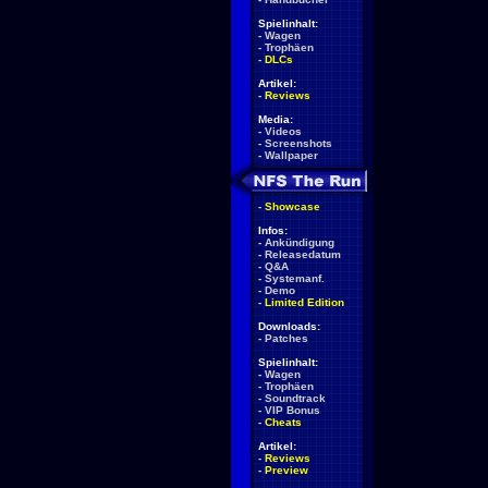
Spielinhalt:
-
Wagen
-
Trophäen
-
DLCs
Artikel:
-
Reviews
Media:
-
Videos
-
Screenshots
-
Wallpaper
-
Showcase
Infos:
-
Ankündigung
-
Releasedatum
-
Q&A
-
Systemanf.
-
Demo
-
Limited Edition
Downloads:
-
Patches
Spielinhalt:
-
Wagen
-
Trophäen
-
Soundtrack
-
VIP Bonus
-
Cheats
Artikel:
-
Reviews
-
Preview