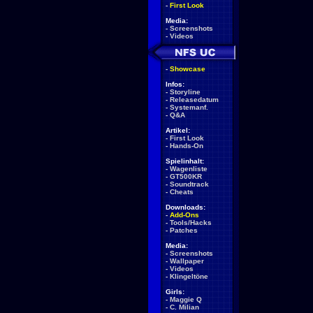
-
First Look
Media:
-
Screenshots
-
Videos
-
Showcase
Infos:
-
Storyline
-
Releasedatum
-
Systemanf.
-
Q&A
Artikel:
-
First Look
-
Hands-On
Spielinhalt:
-
Wagenliste
-
GT500KR
-
Soundtrack
-
Cheats
Downloads:
-
Add-Ons
-
Tools/Hacks
-
Patches
Media:
-
Screenshots
-
Wallpaper
-
Videos
-
Klingeltöne
Girls:
-
Maggie Q
-
C. Milian