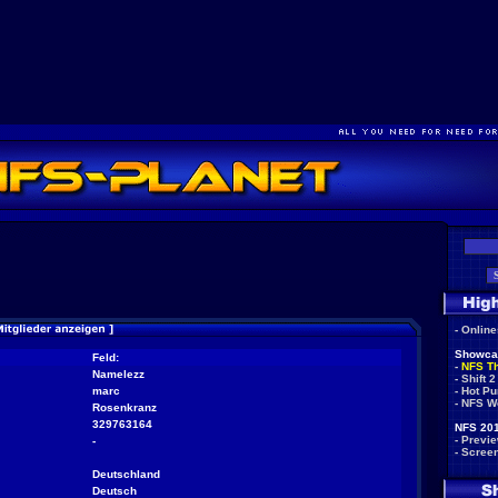
-
Onlin
Showca
Feld:
-
NFS T
Namelezz
-
Shift 2
marc
-
Hot Pu
-
NFS W
Rosenkranz
329763164
NFS 201
-
Previ
-
-
Scree
Deutschland
Deutsch