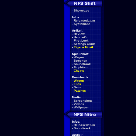
-
Showcase
Infos:
-
Releasedatum
-
Systemanf.
Artikel:
-
Review
-
Hands-On
-
First Look
-
Settings Guide
-
Eigene Musik
Spielinhalt:
-
Wagen
-
Strecken
-
Soundtrack
-
Trophäen
-
Cheats
Downloads:
-
Wagen
-
Files
-
Demo
-
Patches
Media:
-
Screenshots
-
Videos
-
Wallpaper
Infos:
-
Releasedatum
-
Soundtrack
Artikel: