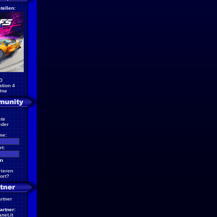
tellen:
D
ation 4
One
te
eder
me:
t:
rieren
ort?
artner
artner:
net.it