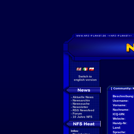
Switch to
english version
Beschreibung:
-
Aktuelle News
-
Newsarchiv
Username:
-
Newssuche
Vorname:
-
Newsletter
Nachname:
-
RSS Newsfeed
-
Forum
ICQ-UIN:
-
10 Jahre NFS
Website:
Handy-Nr:
Land:
Infos:
Sprache: