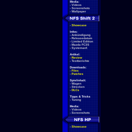
Media:
-
Videos
-
Screenshots
-
Wallpaper
-
Showcase
Infos:
-
Ankündigung
-
Releasedatum
-
Limited Edition
-
Mazda FC3S
-
Systemanf.
Artikel:
-
Review
-
Testberichte
Downloads:
-
Files
-
Patches
Spielinhalt:
-
Wagen
-
Strecken
-
DLCs
Tipps & Tricks
-
Tuning
Media:
-
Videos
-
Screenshots
-
Showcase