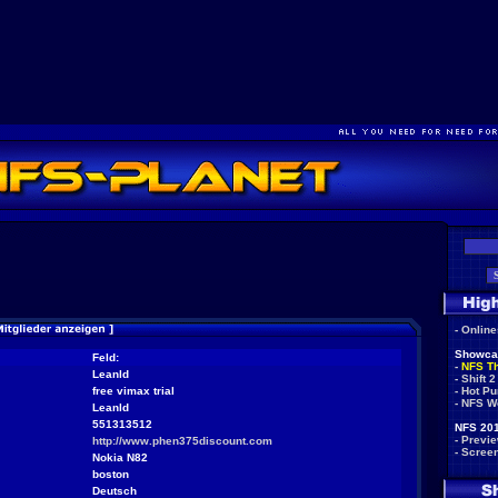
-
Onlin
Showca
Feld:
-
NFS T
Leanld
-
Shift 2
free vimax trial
-
Hot Pu
-
NFS W
Leanld
551313512
NFS 201
-
Previ
http://www.phen375discount.com
-
Scree
Nokia N82
boston
Deutsch