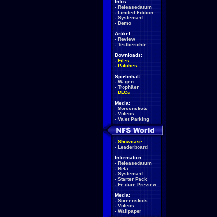
Infos:
-
Releasedatum
-
Limited Edition
-
Systemanf.
-
Demo
Artikel:
-
Review
-
Testberichte
Downloads:
-
Files
-
Patches
Spielinhalt:
-
Wagen
-
Trophäen
-
DLCs
Media:
-
Screenshots
-
Videos
-
Valet Parking
-
Showcase
-
Leaderboard
Information:
-
Releasedatum
-
Beta
-
Systemanf.
-
Starter Pack
-
Feature Preview
Media:
-
Screenshots
-
Videos
-
Wallpaper