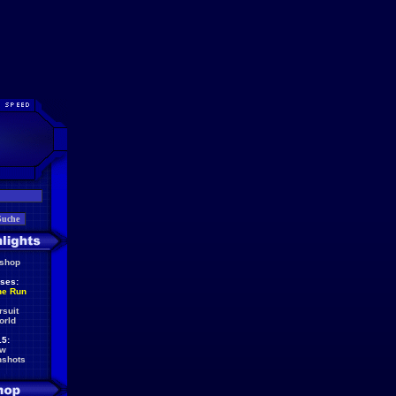
eshop
ses:
he Run
rsuit
orld
5:
ew
nshots