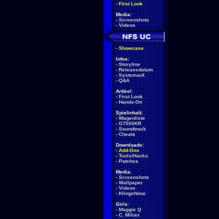
-
First Look
Media:
-
Screenshots
-
Videos
-
Showcase
Infos:
-
Storyline
-
Releasedatum
-
Systemanf.
-
Q&A
Artikel:
-
First Look
-
Hands-On
Spielinhalt:
-
Wagenliste
-
GT500KR
-
Soundtrack
-
Cheats
Downloads:
-
Add-Ons
-
Tools/Hacks
-
Patches
Media:
-
Screenshots
-
Wallpaper
-
Videos
-
Klingeltöne
Girls:
-
Maggie Q
-
C. Milian