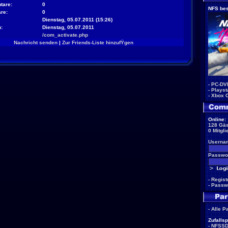
tare:
0
NFS bes
re:
0
Dienstag, 05.07.2011 (15:26)
:
Dienstag, 05.07.2011
/com_activate.php
Nachricht senden
|
Zur Friends-Liste hinzufŸgen
-
PC-DV
-
Playst
-
Xbox 
Online:
128 Gäs
0 Mitgli
Userna
Passwor
-
Regist
-
Passw
-
Alle P
Zufallsp
-
NFSS