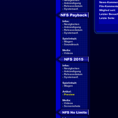
-
Neuigkeiten
News-Kommen
-
Ankündigung
-
Releasedatum
File-Kommenta
-
Systemanf.
Mitglied seit:
Letzter Besuch
Letzte Seite:
Infos:
-
Neuigkeiten
-
Ankündigung
-
Releasedatum
-
Systemanf.
Spielinhalt:
-
Wagen
-
Soundtrack
Media:
-
Videos
Infos:
-
Neuigkeiten
-
Ankündigung
-
Releasedatum
-
Systemanf.
Spielinhalt:
-
Wagen
Artikel:
-
Preview
Media:
-
Videos
-
Screenshots