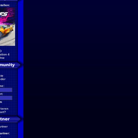
tellen:
D
ation 4
One
te
eder
me:
t:
rieren
ort?
artner
artner:
D