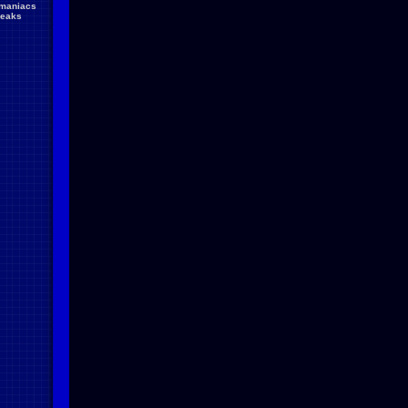
maniacs
reaks