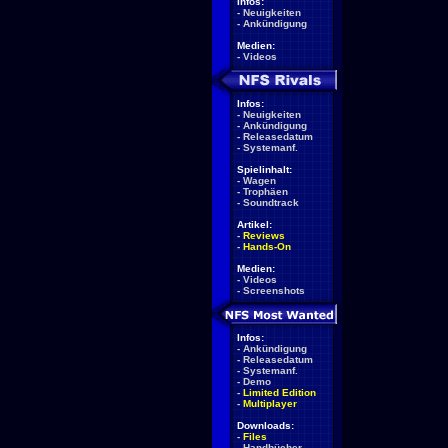
Infos:
-
Neuigkeiten
-
Ankündigung
Medien:
-
Videos
Infos:
-
Neuigkeiten
-
Ankündigung
-
Releasedatum
-
Systemanf.
Spielinhalt:
-
Wagen
-
Trophäen
-
Soundtrack
Artikel:
-
Reviews
-
Hands-On
Medien:
-
Videos
-
Screenshots
Infos:
-
Ankündigung
-
Releasedatum
-
Systemanf.
-
Demo
-
Limited Edition
-
Multiplayer
Downloads:
-
Files
-
Handbücher