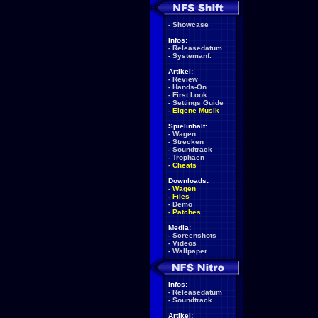
-
Showcase
Infos:
-
Releasedatum
-
Systemanf.
Artikel:
-
Review
-
Hands-On
-
First Look
-
Settings Guide
-
Eigene Musik
Spielinhalt:
-
Wagen
-
Strecken
-
Soundtrack
-
Trophäen
-
Cheats
Downloads:
-
Wagen
-
Files
-
Demo
-
Patches
Media:
-
Screenshots
-
Videos
-
Wallpaper
Infos:
-
Releasedatum
-
Soundtrack
Artikel: