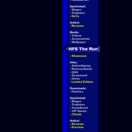
Spielinhalt:
-
Wagen
-
Trophäen
-
DLCs
Artikel:
-
Reviews
Media:
-
Videos
-
Screenshots
-
Wallpaper
-
Showcase
Infos:
-
Ankündigung
-
Releasedatum
-
Q&A
-
Systemanf.
-
Demo
-
Limited Edition
Downloads:
-
Patches
Spielinhalt:
-
Wagen
-
Trophäen
-
Soundtrack
-
VIP Bonus
-
Cheats
Artikel:
-
Reviews
-
Preview