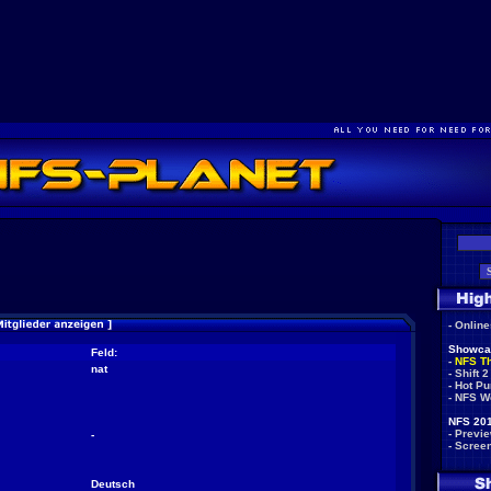
-
Onlin
Showca
Feld:
-
NFS T
nat
-
Shift 2
-
Hot Pu
-
NFS W
NFS 201
-
Previ
-
-
Scree
Deutsch