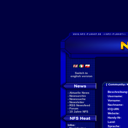
Switch to
english version
Beschreibung:
-
Aktuelle News
-
Newsarchiv
Username:
-
Newssuche
Vorname:
-
Newsletter
Nachname:
-
RSS Newsfeed
-
Forum
ICQ-UIN:
-
10 Jahre NFS
Website:
Handy-Nr:
Land:
Infos:
Sprache: