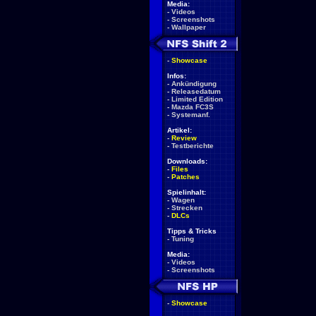
Media:
-
Videos
-
Screenshots
-
Wallpaper
-
Showcase
Infos:
-
Ankündigung
-
Releasedatum
-
Limited Edition
-
Mazda FC3S
-
Systemanf.
Artikel:
-
Review
-
Testberichte
Downloads:
-
Files
-
Patches
Spielinhalt:
-
Wagen
-
Strecken
-
DLCs
Tipps & Tricks
-
Tuning
Media:
-
Videos
-
Screenshots
-
Showcase