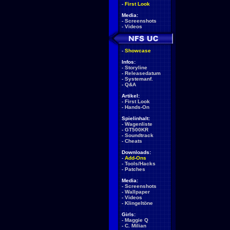
-
First Look
Media:
-
Screenshots
-
Videos
-
Showcase
Infos:
-
Storyline
-
Releasedatum
-
Systemanf.
-
Q&A
Artikel:
-
First Look
-
Hands-On
Spielinhalt:
-
Wagenliste
-
GT500KR
-
Soundtrack
-
Cheats
Downloads:
-
Add-Ons
-
Tools/Hacks
-
Patches
Media:
-
Screenshots
-
Wallpaper
-
Videos
-
Klingeltöne
Girls:
-
Maggie Q
-
C. Milian