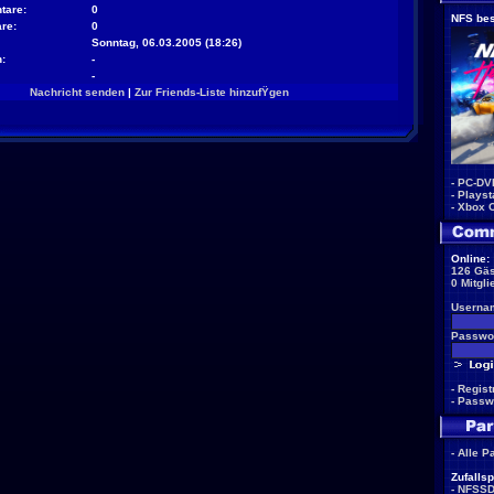
tare:
0
NFS bes
re:
0
Sonntag, 06.03.2005 (18:26)
:
-
-
Nachricht senden
|
Zur Friends-Liste hinzufŸgen
-
PC-DV
-
Playst
-
Xbox 
Online:
126 Gäs
0 Mitgli
Userna
Passwor
-
Regist
-
Passw
-
Alle P
Zufallsp
-
NFSS