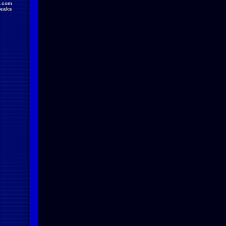
.com
reaks