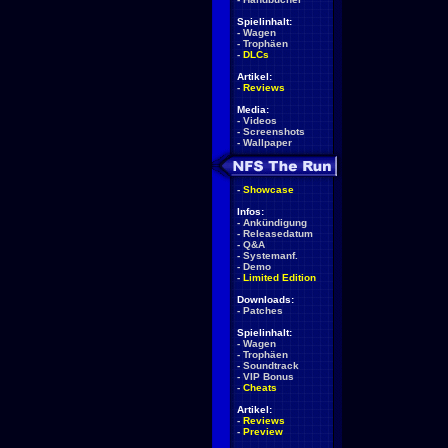
Spielinhalt:
-
Wagen
-
Trophäen
-
DLCs
Artikel:
-
Reviews
Media:
-
Videos
-
Screenshots
-
Wallpaper
-
Showcase
Infos:
-
Ankündigung
-
Releasedatum
-
Q&A
-
Systemanf.
-
Demo
-
Limited Edition
Downloads:
-
Patches
Spielinhalt:
-
Wagen
-
Trophäen
-
Soundtrack
-
VIP Bonus
-
Cheats
Artikel:
-
Reviews
-
Preview