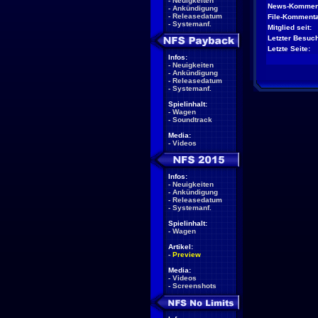
-
Neuigkeiten
News-Kommen
-
Ankündigung
-
Releasedatum
File-Kommenta
-
Systemanf.
Mitglied seit:
Letzter Besuch
Letzte Seite:
Infos:
-
Neuigkeiten
-
Ankündigung
-
Releasedatum
-
Systemanf.
Spielinhalt:
-
Wagen
-
Soundtrack
Media:
-
Videos
Infos:
-
Neuigkeiten
-
Ankündigung
-
Releasedatum
-
Systemanf.
Spielinhalt:
-
Wagen
Artikel:
-
Preview
Media:
-
Videos
-
Screenshots