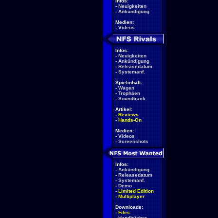
Infos:
-
Neuigkeiten
-
Ankündigung
Medien:
-
Videos
Infos:
-
Neuigkeiten
-
Ankündigung
-
Releasedatum
-
Systemanf.
Spielinhalt:
-
Wagen
-
Trophäen
-
Soundtrack
Artikel:
-
Reviews
-
Hands-On
Medien:
-
Videos
-
Screenshots
Infos:
-
Ankündigung
-
Releasedatum
-
Systemanf.
-
Demo
-
Limited Edition
-
Multiplayer
Downloads:
-
Files
-
Handbücher