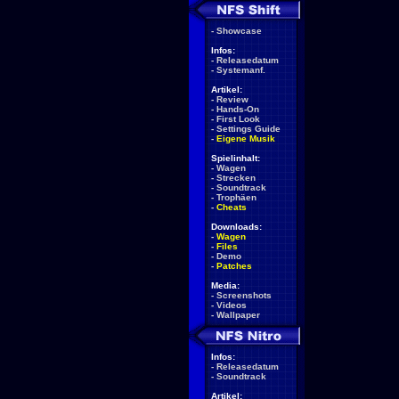
-
Showcase
Infos:
-
Releasedatum
-
Systemanf.
Artikel:
-
Review
-
Hands-On
-
First Look
-
Settings Guide
-
Eigene Musik
Spielinhalt:
-
Wagen
-
Strecken
-
Soundtrack
-
Trophäen
-
Cheats
Downloads:
-
Wagen
-
Files
-
Demo
-
Patches
Media:
-
Screenshots
-
Videos
-
Wallpaper
Infos:
-
Releasedatum
-
Soundtrack
Artikel: