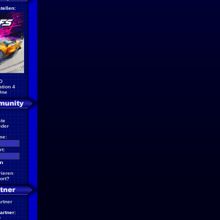
tellen:
D
ation 4
One
te
eder
me:
t:
rieren
ort?
artner
artner:
D