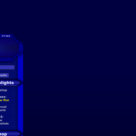
eshop
ses:
he Run
rsuit
orld
5:
ew
nshots