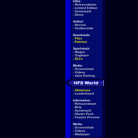
Infos:
-
Releasedatum
-
Limited Edition
-
Systemanf.
-
Demo
Artikel:
-
Review
-
Testberichte
Downloads:
-
Files
-
Patches
Spielinhalt:
-
Wagen
-
Trophäen
-
DLCs
Media:
-
Screenshots
-
Videos
-
Valet Parking
-
Showcase
-
Leaderboard
Information:
-
Releasedatum
-
Beta
-
Systemanf.
-
Starter Pack
-
Feature Preview
Media:
-
Screenshots
-
Videos
-
Wallpaper