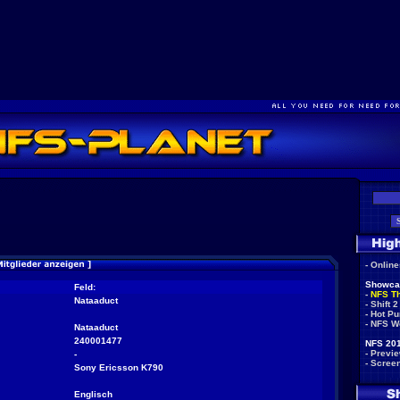
-
Onlin
Showca
Feld:
-
NFS T
Nataaduct
-
Shift 2
-
Hot Pu
-
NFS W
Nataaduct
240001477
NFS 201
-
Previ
-
-
Scree
Sony Ericsson K790
Englisch