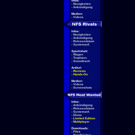
Infos:
-
Neuigkeiten
-
Ankündigung
Medien:
-
Videos
Infos:
-
Neuigkeiten
-
Ankündigung
-
Releasedatum
-
Systemanf.
Spielinhalt:
-
Wagen
-
Trophäen
-
Soundtrack
Artikel:
-
Reviews
-
Hands-On
Medien:
-
Videos
-
Screenshots
Infos:
-
Ankündigung
-
Releasedatum
-
Systemanf.
-
Demo
-
Limited Edition
-
Multiplayer
Downloads:
-
Files
-
Handbücher