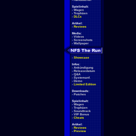
Spielinhalt:
-
Wagen
-
Trophäen
-
DLCs
Artikel:
-
Reviews
Media:
-
Videos
-
Screenshots
-
Wallpaper
-
Showcase
Infos:
-
Ankündigung
-
Releasedatum
-
Q&A
-
Systemanf.
-
Demo
-
Limited Edition
Downloads:
-
Patches
Spielinhalt:
-
Wagen
-
Trophäen
-
Soundtrack
-
VIP Bonus
-
Cheats
Artikel:
-
Reviews
-
Preview