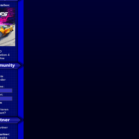
tellen:
D
ation 4
One
te
eder
me:
t:
rieren
ort?
artner
artner:
reaks