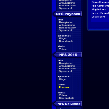
-
Neuigkeiten
News-Kommen
-
Ankündigung
-
Releasedatum
File-Kommenta
-
Systemanf.
Mitglied seit:
Letzter Besuch
Letzte Seite:
Infos:
-
Neuigkeiten
-
Ankündigung
-
Releasedatum
-
Systemanf.
Spielinhalt:
-
Wagen
-
Soundtrack
Media:
-
Videos
Infos:
-
Neuigkeiten
-
Ankündigung
-
Releasedatum
-
Systemanf.
Spielinhalt:
-
Wagen
Artikel:
-
Preview
Media:
-
Videos
-
Screenshots