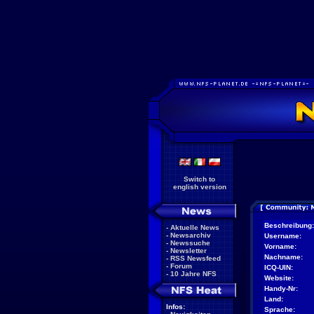
Switch to
english version
Beschreibung:
-
Aktuelle News
-
Newsarchiv
Username:
-
Newssuche
Vorname:
-
Newsletter
Nachname:
-
RSS Newsfeed
-
Forum
ICQ-UIN:
-
10 Jahre NFS
Website:
Handy-Nr:
Land:
Infos:
Sprache: