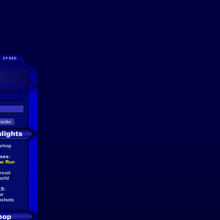
eshop
ses:
he Run
rsuit
orld
5:
ew
nshots