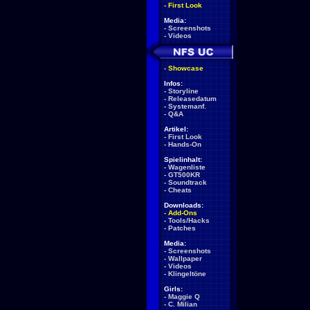
-
First Look
Media:
-
Screenshots
-
Videos
-
Showcase
Infos:
-
Storyline
-
Releasedatum
-
Systemanf.
-
Q&A
Artikel:
-
First Look
-
Hands-On
Spielinhalt:
-
Wagenliste
-
GT500KR
-
Soundtrack
-
Cheats
Downloads:
-
Add-Ons
-
Tools/Hacks
-
Patches
Media:
-
Screenshots
-
Wallpaper
-
Videos
-
Klingeltöne
Girls:
-
Maggie Q
-
C. Milian