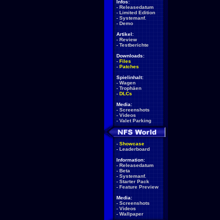
Infos:
-
Releasedatum
-
Limited Edition
-
Systemanf.
-
Demo
Artikel:
-
Review
-
Testberichte
Downloads:
-
Files
-
Patches
Spielinhalt:
-
Wagen
-
Trophäen
-
DLCs
Media:
-
Screenshots
-
Videos
-
Valet Parking
-
Showcase
-
Leaderboard
Information:
-
Releasedatum
-
Beta
-
Systemanf.
-
Starter Pack
-
Feature Preview
Media:
-
Screenshots
-
Videos
-
Wallpaper