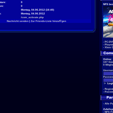
tare:
0
NFS bes
re:
0
Montag, 04.06.2012 (16:40)
:
Montag, 04.06.2012
/com_activate.php
Nachricht senden
|
Zur Friends-Liste hinzufŸgen
-
PC-DV
-
Playst
-
Xbox 
Online:
107 Gäs
0 Mitgli
Userna
Passwor
-
Regist
-
Passw
-
Alle P
Zufallsp
-
NFS F