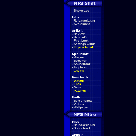
-
Showcase
Infos:
-
Releasedatum
-
Systemanf.
Artikel:
-
Review
-
Hands-On
-
First Look
-
Settings Guide
-
Eigene Musik
Spielinhalt:
-
Wagen
-
Strecken
-
Soundtrack
-
Trophäen
-
Cheats
Downloads:
-
Wagen
-
Files
-
Demo
-
Patches
Media:
-
Screenshots
-
Videos
-
Wallpaper
Infos:
-
Releasedatum
-
Soundtrack
Artikel: