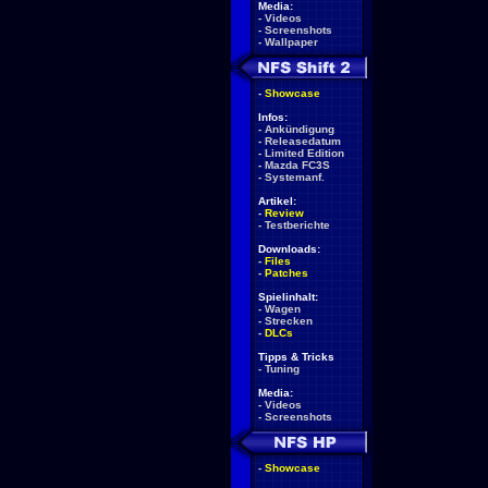
Media:
-
Videos
-
Screenshots
-
Wallpaper
-
Showcase
Infos:
-
Ankündigung
-
Releasedatum
-
Limited Edition
-
Mazda FC3S
-
Systemanf.
Artikel:
-
Review
-
Testberichte
Downloads:
-
Files
-
Patches
Spielinhalt:
-
Wagen
-
Strecken
-
DLCs
Tipps & Tricks
-
Tuning
Media:
-
Videos
-
Screenshots
-
Showcase