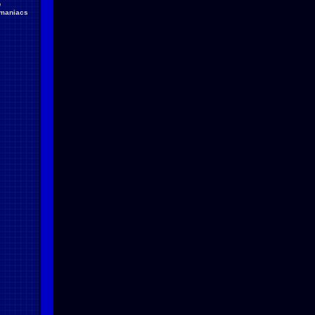
D
maniacs