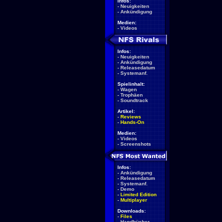
Infos:
-
Neuigkeiten
-
Ankündigung
Medien:
-
Videos
Infos:
-
Neuigkeiten
-
Ankündigung
-
Releasedatum
-
Systemanf.
Spielinhalt:
-
Wagen
-
Trophäen
-
Soundtrack
Artikel:
-
Reviews
-
Hands-On
Medien:
-
Videos
-
Screenshots
Infos:
-
Ankündigung
-
Releasedatum
-
Systemanf.
-
Demo
-
Limited Edition
-
Multiplayer
Downloads:
-
Files
-
Handbücher