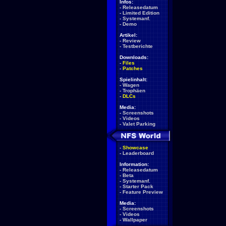
Infos:
-
Releasedatum
-
Limited Edition
-
Systemanf.
-
Demo
Artikel:
-
Review
-
Testberichte
Downloads:
-
Files
-
Patches
Spielinhalt:
-
Wagen
-
Trophäen
-
DLCs
Media:
-
Screenshots
-
Videos
-
Valet Parking
-
Showcase
-
Leaderboard
Information:
-
Releasedatum
-
Beta
-
Systemanf.
-
Starter Pack
-
Feature Preview
Media:
-
Screenshots
-
Videos
-
Wallpaper