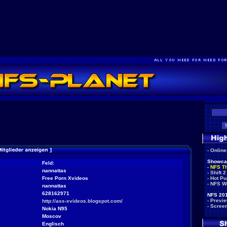
-
Onlin
Showca
Feld:
-
NFS T
nannattas
-
Shift 2
Free Porn Xvideos
-
Hot Pu
-
NFS W
nannattas
628162971
NFS 201
-
Previ
http://ass-xvideos.blogspot.com/
-
Scree
Nokia N95
Moscov
Englisch