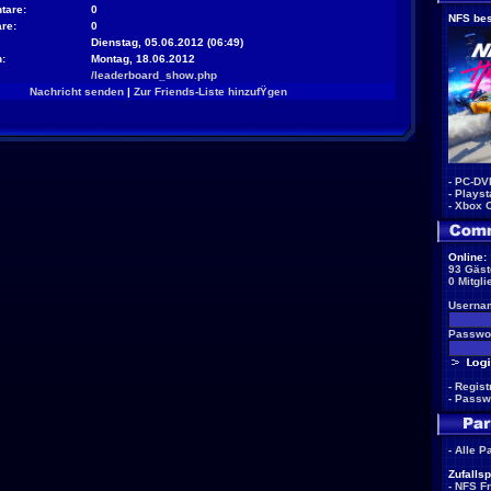
tare:
0
NFS bes
re:
0
Dienstag, 05.06.2012 (06:49)
:
Montag, 18.06.2012
/leaderboard_show.php
Nachricht senden
|
Zur Friends-Liste hinzufŸgen
-
PC-DV
-
Playst
-
Xbox 
Online:
93 Gäst
0 Mitgli
Userna
Passwor
-
Regist
-
Passw
-
Alle P
Zufallsp
-
NFS F