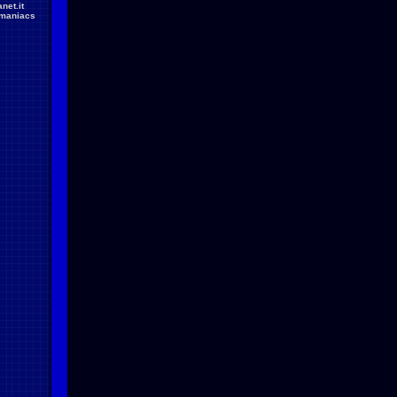
net.it
maniacs