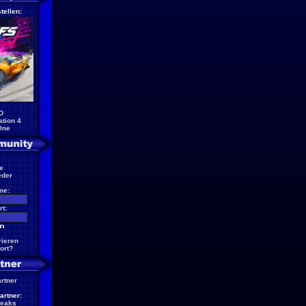
tellen:
D
ation 4
One
e
eder
me:
t:
rieren
ort?
artner
artner:
reaks