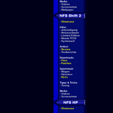
Media:
-
Videos
-
Screenshots
-
Wallpaper
-
Showcase
Infos:
-
Ankündigung
-
Releasedatum
-
Limited Edition
-
Mazda FC3S
-
Systemanf.
Artikel:
-
Review
-
Testberichte
Downloads:
-
Files
-
Patches
Spielinhalt:
-
Wagen
-
Strecken
-
DLCs
Tipps & Tricks
-
Tuning
Media:
-
Videos
-
Screenshots
-
Showcase