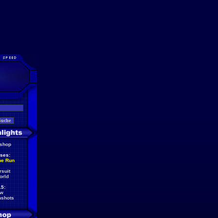
eshop
ses:
he Run
rsuit
orld
5:
ew
nshots