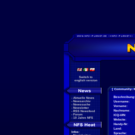
Switch to
english version
Beschreibung:
-
Aktuelle News
-
Newsarchiv
Username:
-
Newssuche
Vorname:
-
Newsletter
Nachname:
-
RSS Newsfeed
-
Forum
ICQ-UIN:
-
10 Jahre NFS
Website:
Handy-Nr:
Land:
Infos:
Sprache: