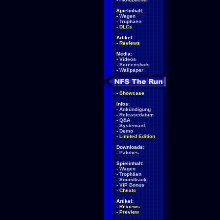
Spielinhalt:
-
Wagen
-
Trophäen
-
DLCs
Artikel:
-
Reviews
Media:
-
Videos
-
Screenshots
-
Wallpaper
-
Showcase
Infos:
-
Ankündigung
-
Releasedatum
-
Q&A
-
Systemanf.
-
Demo
-
Limited Edition
Downloads:
-
Patches
Spielinhalt:
-
Wagen
-
Trophäen
-
Soundtrack
-
VIP Bonus
-
Cheats
Artikel:
-
Reviews
-
Preview