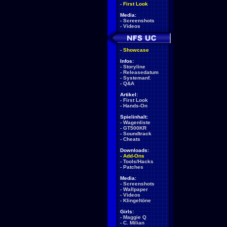
-
First Look
Media:
-
Screenshots
-
Videos
-
Showcase
Infos:
-
Storyline
-
Releasedatum
-
Systemanf.
-
Q&A
Artikel:
-
First Look
-
Hands-On
Spielinhalt:
-
Wagenliste
-
GT500KR
-
Soundtrack
-
Cheats
Downloads:
-
Add-Ons
-
Tools/Hacks
-
Patches
Media:
-
Screenshots
-
Wallpaper
-
Videos
-
Klingeltöne
Girls:
-
Maggie Q
-
C. Milian