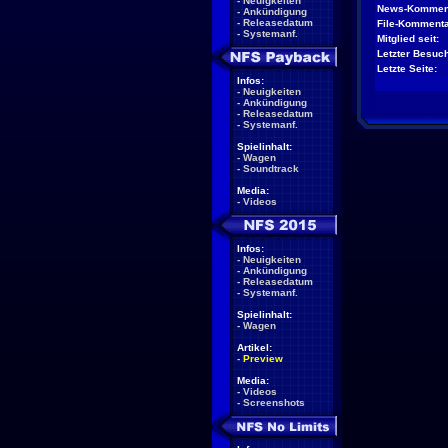
-
Neuigkeiten
News-Kommen
-
Ankündigung
-
Releasedatum
File-Kommenta
-
Systemanf.
Mitglied seit:
Letzter Besuch
Letzte Seite:
Infos:
-
Neuigkeiten
-
Ankündigung
-
Releasedatum
-
Systemanf.
Spielinhalt:
-
Wagen
-
Soundtrack
Media:
-
Videos
Infos:
-
Neuigkeiten
-
Ankündigung
-
Releasedatum
-
Systemanf.
Spielinhalt:
-
Wagen
Artikel:
-
Preview
Media:
-
Videos
-
Screenshots