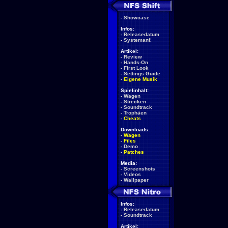
-
Showcase
Infos:
-
Releasedatum
-
Systemanf.
Artikel:
-
Review
-
Hands-On
-
First Look
-
Settings Guide
-
Eigene Musik
Spielinhalt:
-
Wagen
-
Strecken
-
Soundtrack
-
Trophäen
-
Cheats
Downloads:
-
Wagen
-
Files
-
Demo
-
Patches
Media:
-
Screenshots
-
Videos
-
Wallpaper
Infos:
-
Releasedatum
-
Soundtrack
Artikel: