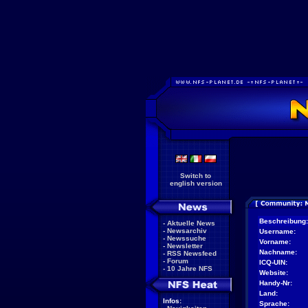
Switch to
english version
Beschreibung:
-
Aktuelle News
-
Newsarchiv
Username:
-
Newssuche
Vorname:
-
Newsletter
Nachname:
-
RSS Newsfeed
-
Forum
ICQ-UIN:
-
10 Jahre NFS
Website:
Handy-Nr:
Land:
Infos:
Sprache: