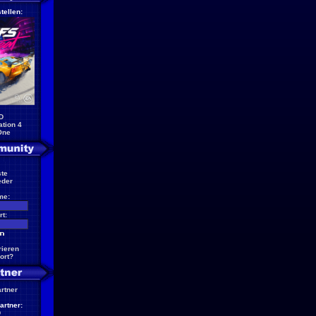
tellen:
D
ation 4
One
te
eder
me:
t:
rieren
ort?
artner
artner:
D