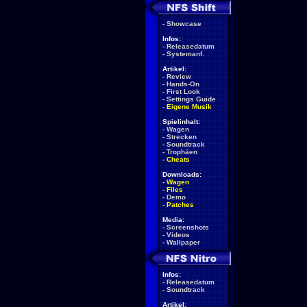
-
Showcase
Infos:
-
Releasedatum
-
Systemanf.
Artikel:
-
Review
-
Hands-On
-
First Look
-
Settings Guide
-
Eigene Musik
Spielinhalt:
-
Wagen
-
Strecken
-
Soundtrack
-
Trophäen
-
Cheats
Downloads:
-
Wagen
-
Files
-
Demo
-
Patches
Media:
-
Screenshots
-
Videos
-
Wallpaper
Infos:
-
Releasedatum
-
Soundtrack
Artikel: