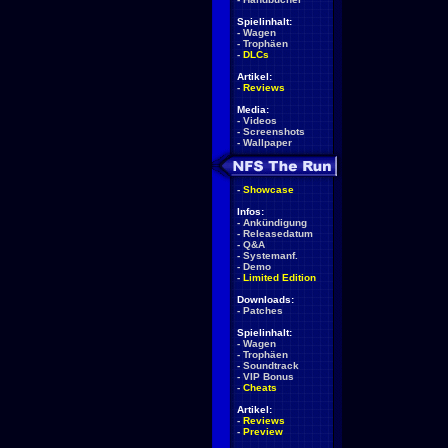
Spielinhalt:
-
Wagen
-
Trophäen
-
DLCs
Artikel:
-
Reviews
Media:
-
Videos
-
Screenshots
-
Wallpaper
-
Showcase
Infos:
-
Ankündigung
-
Releasedatum
-
Q&A
-
Systemanf.
-
Demo
-
Limited Edition
Downloads:
-
Patches
Spielinhalt:
-
Wagen
-
Trophäen
-
Soundtrack
-
VIP Bonus
-
Cheats
Artikel:
-
Reviews
-
Preview