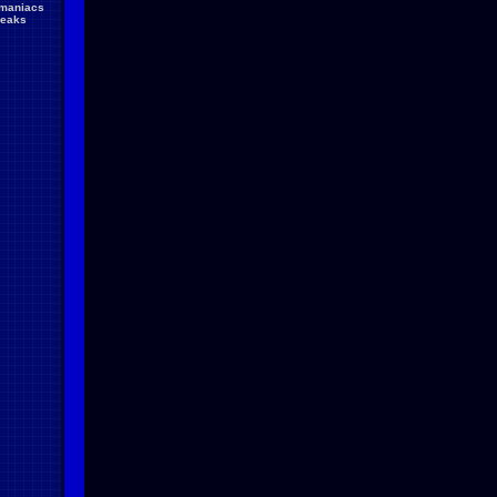
maniacs
reaks