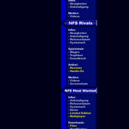
Infos:
-
Neuigkeiten
-
Ankündigung
Medien:
-
Videos
Infos:
-
Neuigkeiten
-
Ankündigung
-
Releasedatum
-
Systemanf.
Spielinhalt:
-
Wagen
-
Trophäen
-
Soundtrack
Artikel:
-
Reviews
-
Hands-On
Medien:
-
Videos
-
Screenshots
Infos:
-
Ankündigung
-
Releasedatum
-
Systemanf.
-
Demo
-
Limited Edition
-
Multiplayer
Downloads:
-
Files
-
Handbücher