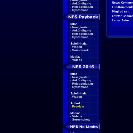
-
Neuigkeiten
News-Kommen
-
Ankündigung
-
Releasedatum
File-Kommenta
-
Systemanf.
Mitglied seit:
Letzter Besuch
Letzte Seite:
Infos:
-
Neuigkeiten
-
Ankündigung
-
Releasedatum
-
Systemanf.
Spielinhalt:
-
Wagen
-
Soundtrack
Media:
-
Videos
Infos:
-
Neuigkeiten
-
Ankündigung
-
Releasedatum
-
Systemanf.
Spielinhalt:
-
Wagen
Artikel:
-
Preview
Media:
-
Videos
-
Screenshots