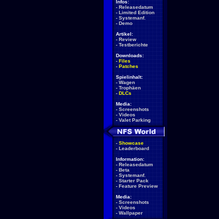
Infos:
-
Releasedatum
-
Limited Edition
-
Systemanf.
-
Demo
Artikel:
-
Review
-
Testberichte
Downloads:
-
Files
-
Patches
Spielinhalt:
-
Wagen
-
Trophäen
-
DLCs
Media:
-
Screenshots
-
Videos
-
Valet Parking
-
Showcase
-
Leaderboard
Information:
-
Releasedatum
-
Beta
-
Systemanf.
-
Starter Pack
-
Feature Preview
Media:
-
Screenshots
-
Videos
-
Wallpaper