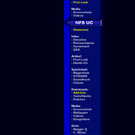
-
First Look
Media:
-
Screenshots
-
Videos
-
Showcase
Infos:
-
Storyline
-
Releasedatum
-
Systemanf.
-
Q&A
Artikel:
-
First Look
-
Hands-On
Spielinhalt:
-
Wagenliste
-
GT500KR
-
Soundtrack
-
Cheats
Downloads:
-
Add-Ons
-
Tools/Hacks
-
Patches
Media:
-
Screenshots
-
Wallpaper
-
Videos
-
Klingeltöne
Girls:
-
Maggie Q
-
C. Milian