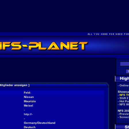
-
Onlin
Showca
Feld:
-
NFS T
Nissan
-
Shift 2
Maurizio
-
Hot Pu
-
NFS W
Meisel
-
NFS 201
-
Previ
http://-
-
Scree
-
Germany/Deutschland
Deutsch