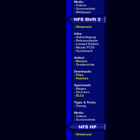
Media:
-
Videos
-
Screenshots
-
Wallpaper
-
Showcase
Infos:
-
Ankündigung
-
Releasedatum
-
Limited Edition
-
Mazda FC3S
-
Systemanf.
Artikel:
-
Review
-
Testberichte
Downloads:
-
Files
-
Patches
Spielinhalt:
-
Wagen
-
Strecken
-
DLCs
Tipps & Tricks
-
Tuning
Media:
-
Videos
-
Screenshots
-
Showcase