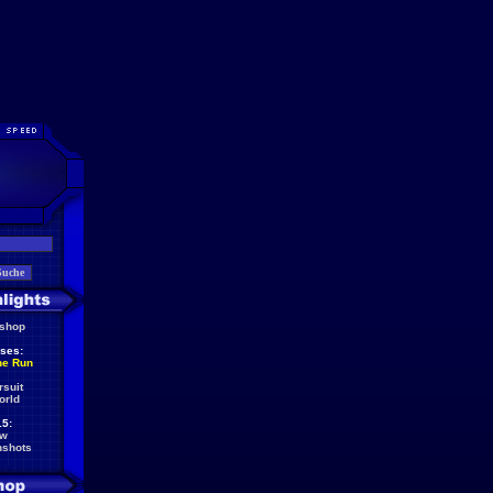
eshop
ses:
he Run
rsuit
orld
5:
ew
nshots