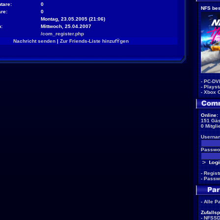
tare:
0
NFS bes
re:
0
Montag, 23.05.2005 (21:06)
:
Mittwoch, 25.04.2007
/com_register.php
Nachricht senden
|
Zur Friends-Liste hinzufŸgen
-
PC-DV
-
Playst
-
Xbox 
Online:
151 Gäs
0 Mitgli
Userna
Passwor
-
Regist
-
Passw
-
Alle P
Zufallsp
-
NFSS