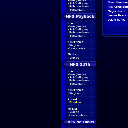
-
Neuigkeiten
News-Kommen
-
Ankündigung
-
Releasedatum
File-Kommenta
-
Systemanf.
Mitglied seit:
Letzter Besuch
Letzte Seite:
Infos:
-
Neuigkeiten
-
Ankündigung
-
Releasedatum
-
Systemanf.
Spielinhalt:
-
Wagen
-
Soundtrack
Media:
-
Videos
Infos:
-
Neuigkeiten
-
Ankündigung
-
Releasedatum
-
Systemanf.
Spielinhalt:
-
Wagen
Artikel:
-
Preview
Media:
-
Videos
-
Screenshots