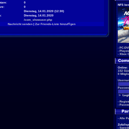
tare:
0
NFS bes
re:
0
Dienstag, 14.01.2020 (12:30)
:
Dienstag, 14.01.2020
/com_showuser.php
Nachricht senden
|
Zur Friends-Liste hinzufŸgen
-
PC-DV
-
Playst
-
Xbox 
Online:
152 Gäs
0 Mitgli
Userna
Passwor
-
Regist
-
Passw
-
Alle P
Zufallsp
-
Speed