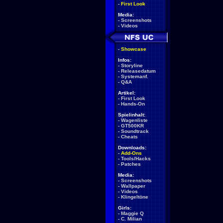
-
First Look
Media:
-
Screenshots
-
Videos
-
Showcase
Infos:
-
Storyline
-
Releasedatum
-
Systemanf.
-
Q&A
Artikel:
-
First Look
-
Hands-On
Spielinhalt:
-
Wagenliste
-
GT500KR
-
Soundtrack
-
Cheats
Downloads:
-
Add-Ons
-
Tools/Hacks
-
Patches
Media:
-
Screenshots
-
Wallpaper
-
Videos
-
Klingeltöne
Girls:
-
Maggie Q
-
C. Milian