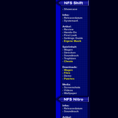
-
Showcase
Infos:
-
Releasedatum
-
Systemanf.
Artikel:
-
Review
-
Hands-On
-
First Look
-
Settings Guide
-
Eigene Musik
Spielinhalt:
-
Wagen
-
Strecken
-
Soundtrack
-
Trophäen
-
Cheats
Downloads:
-
Wagen
-
Files
-
Demo
-
Patches
Media:
-
Screenshots
-
Videos
-
Wallpaper
Infos:
-
Releasedatum
-
Soundtrack
Artikel: