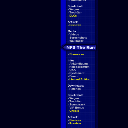
Spielinhalt:
-
Wagen
-
Trophäen
-
DLCs
Artikel:
-
Reviews
Media:
-
Videos
-
Screenshots
-
Wallpaper
-
Showcase
Infos:
-
Ankündigung
-
Releasedatum
-
Q&A
-
Systemanf.
-
Demo
-
Limited Edition
Downloads:
-
Patches
Spielinhalt:
-
Wagen
-
Trophäen
-
Soundtrack
-
VIP Bonus
-
Cheats
Artikel:
-
Reviews
-
Preview