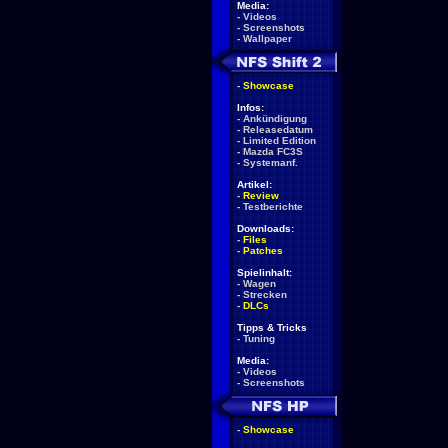
Media:
-
Videos
-
Screenshots
-
Wallpaper
-
Showcase
Infos:
-
Ankündigung
-
Releasedatum
-
Limited Edition
-
Mazda FC3S
-
Systemanf.
Artikel:
-
Review
-
Testberichte
Downloads:
-
Files
-
Patches
Spielinhalt:
-
Wagen
-
Strecken
-
DLCs
Tipps & Tricks
-
Tuning
Media:
-
Videos
-
Screenshots
-
Showcase