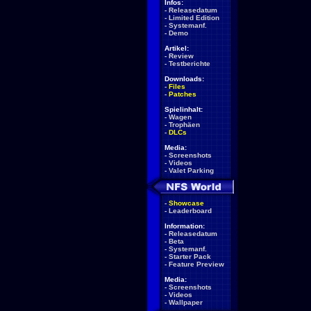
Infos:
-
Releasedatum
-
Limited Edition
-
Systemanf.
-
Demo
Artikel:
-
Review
-
Testberichte
Downloads:
-
Files
-
Patches
Spielinhalt:
-
Wagen
-
Trophäen
-
DLCs
Media:
-
Screenshots
-
Videos
-
Valet Parking
-
Showcase
-
Leaderboard
Information:
-
Releasedatum
-
Beta
-
Systemanf.
-
Starter Pack
-
Feature Preview
Media:
-
Screenshots
-
Videos
-
Wallpaper