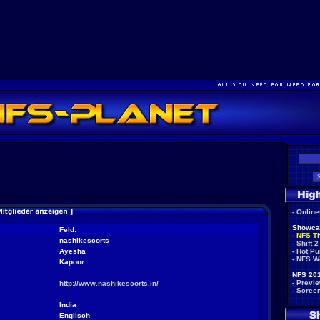
-
Onlin
Showca
Feld:
-
NFS T
nashikescorts
-
Shift 2
Ayesha
-
Hot Pu
-
NFS W
Kapoor
NFS 201
-
Previ
http://www.nashikescorts.in/
-
Scree
India
Englisch