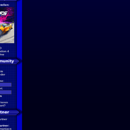
tellen:
D
ation 4
One
te
eder
me:
t:
rieren
ort?
artner
artner:
maniacs