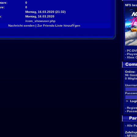
tare:
0
NFS bes
re:
0
Montag, 16.03.2020 (21:32)
:
Montag, 16.03.2020
/com_showuser.php
Nachricht senden
|
Zur Friends-Liste hinzufŸgen
-
PC-DV
-
Playst
-
Xbox 
Online:
96 Gäst
0 Mitgli
Userna
Passwor
-
Regist
-
Passw
-
Alle P
Zufallsp
-
NFSS