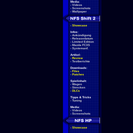
Media:
-
Videos
-
Screenshots
-
Wallpaper
-
Showcase
Infos:
-
Ankündigung
-
Releasedatum
-
Limited Edition
-
Mazda FC3S
-
Systemanf.
Artikel:
-
Review
-
Testberichte
Downloads:
-
Files
-
Patches
Spielinhalt:
-
Wagen
-
Strecken
-
DLCs
Tipps & Tricks
-
Tuning
Media:
-
Videos
-
Screenshots
-
Showcase