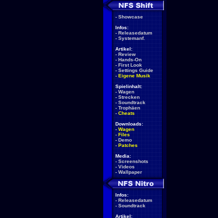
-
Showcase
Infos:
-
Releasedatum
-
Systemanf.
Artikel:
-
Review
-
Hands-On
-
First Look
-
Settings Guide
-
Eigene Musik
Spielinhalt:
-
Wagen
-
Strecken
-
Soundtrack
-
Trophäen
-
Cheats
Downloads:
-
Wagen
-
Files
-
Demo
-
Patches
Media:
-
Screenshots
-
Videos
-
Wallpaper
Infos:
-
Releasedatum
-
Soundtrack
Artikel: