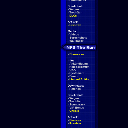
Spielinhalt:
-
Wagen
-
Trophäen
-
DLCs
Artikel:
-
Reviews
Media:
-
Videos
-
Screenshots
-
Wallpaper
-
Showcase
Infos:
-
Ankündigung
-
Releasedatum
-
Q&A
-
Systemanf.
-
Demo
-
Limited Edition
Downloads:
-
Patches
Spielinhalt:
-
Wagen
-
Trophäen
-
Soundtrack
-
VIP Bonus
-
Cheats
Artikel:
-
Reviews
-
Preview