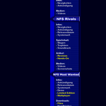
Infos:
-
Neuigkeiten
-
Ankündigung
Medien:
-
Videos
Infos:
-
Neuigkeiten
-
Ankündigung
-
Releasedatum
-
Systemanf.
Spielinhalt:
-
Wagen
-
Trophäen
-
Soundtrack
Artikel:
-
Reviews
-
Hands-On
Medien:
-
Videos
-
Screenshots
Infos:
-
Ankündigung
-
Releasedatum
-
Systemanf.
-
Demo
-
Limited Edition
-
Multiplayer
Downloads:
-
Files
-
Handbücher