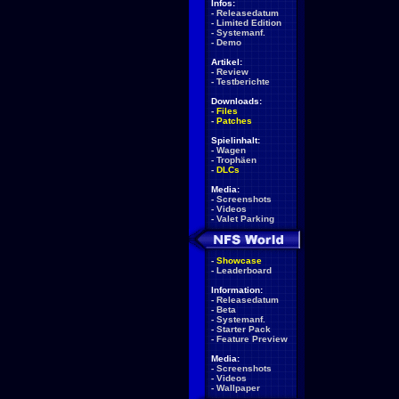
Infos:
-
Releasedatum
-
Limited Edition
-
Systemanf.
-
Demo
Artikel:
-
Review
-
Testberichte
Downloads:
-
Files
-
Patches
Spielinhalt:
-
Wagen
-
Trophäen
-
DLCs
Media:
-
Screenshots
-
Videos
-
Valet Parking
-
Showcase
-
Leaderboard
Information:
-
Releasedatum
-
Beta
-
Systemanf.
-
Starter Pack
-
Feature Preview
Media:
-
Screenshots
-
Videos
-
Wallpaper