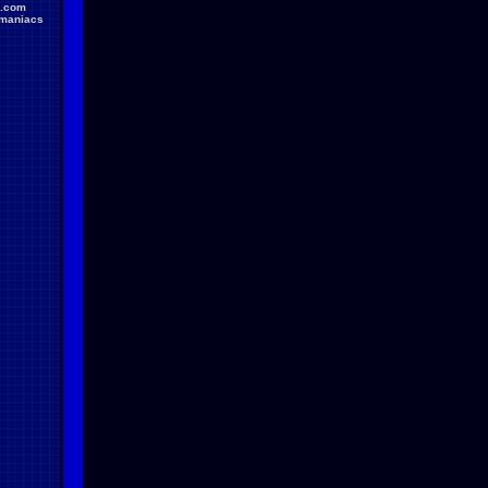
.com
maniacs