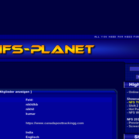
-
Onlin
Showca
Feld:
-
NFS T
nikhilkb
-
Shift 2
nikhil
-
Hot Pu
-
NFS W
kumar
NFS 201
-
Previ
https://www.canadaposttrackingg.com
-
Scree
India
Englisch