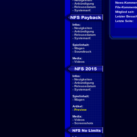
-
Neuigkeiten
News-Kommen
-
Ankündigung
-
Releasedatum
File-Kommenta
-
Systemanf.
Mitglied seit:
Letzter Besuch
Letzte Seite:
Infos:
-
Neuigkeiten
-
Ankündigung
-
Releasedatum
-
Systemanf.
Spielinhalt:
-
Wagen
-
Soundtrack
Media:
-
Videos
Infos:
-
Neuigkeiten
-
Ankündigung
-
Releasedatum
-
Systemanf.
Spielinhalt:
-
Wagen
Artikel:
-
Preview
Media:
-
Videos
-
Screenshots