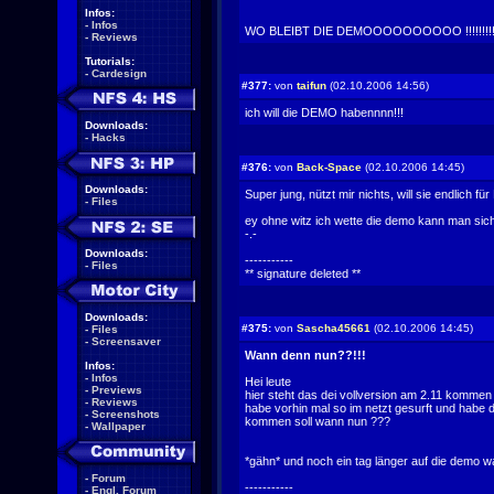
Infos:
-
Infos
WO BLEIBT DIE DEMOOOOOOOOOO !!!!!!!!!!!!!!!
-
Reviews
Tutorials:
-
Cardesign
#377:
von
taifun
(02.10.2006 14:56)
ich will die DEMO habennnn!!!
Downloads:
-
Hacks
#376:
von
Back-Space
(02.10.2006 14:45)
Downloads:
Super jung, nützt mir nichts, will sie endlich f
-
Files
ey ohne witz ich wette die demo kann man sich
-.-
Downloads:
-----------
-
Files
** signature deleted **
Downloads:
#375:
von
Sascha45661
(02.10.2006 14:45)
-
Files
-
Screensaver
Wann denn nun??!!!
Infos:
-
Infos
Hei leute
-
Previews
hier steht das dei vollversion am 2.11 kommen s
-
Reviews
habe vorhin mal so im netzt gesurft und habe 
-
Screenshots
kommen soll wann nun ???
-
Wallpaper
*gähn* und noch ein tag länger auf die demo wa
-
Forum
-----------
-
Engl. Forum