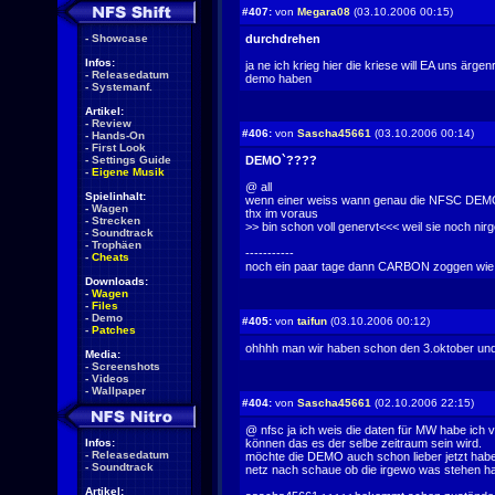
#407:
von
Megara08
(03.10.2006 00:15)
-
Showcase
durchdrehen
Infos:
ja ne ich krieg hier die kriese will EA uns ärgen
-
Releasedatum
demo haben
-
Systemanf.
Artikel:
-
Review
#406:
von
Sascha45661
(03.10.2006 00:14)
-
Hands-On
-
First Look
-
Settings Guide
DEMO`????
-
Eigene Musik
@ all
Spielinhalt:
wenn einer weiss wann genau die NFSC DEMO k
-
Wagen
thx im voraus
-
Strecken
>> bin schon voll genervt<<< weil sie noch nirg
-
Soundtrack
-
Trophäen
-----------
-
Cheats
noch ein paar tage dann CARBON zoggen wie geiiiiiiiiiiiilllll
Downloads:
-
Wagen
-
Files
-
Demo
#405:
von
taifun
(03.10.2006 00:12)
-
Patches
ohhhh man wir haben schon den 3.oktober und di
Media:
-
Screenshots
-
Videos
-
Wallpaper
#404:
von
Sascha45661
(02.10.2006 22:15)
@ nfsc ja ich weis die daten für MW habe ich vo
Infos:
können das es der selbe zeitraum sein wird.
-
Releasedatum
möchte die DEMO auch schon lieber jetzt haben
-
Soundtrack
netz nach schaue ob die irgewo was stehen hab
Artikel: