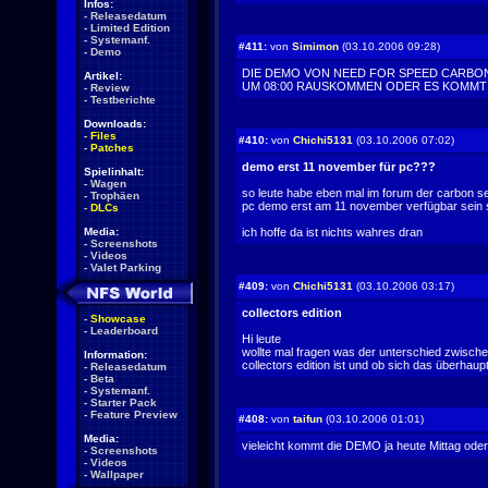
Infos:
-
Releasedatum
-
Limited Edition
-
Systemanf.
#411:
von
Simimon
(03.10.2006 09:28)
-
Demo
DIE DEMO VON NEED FOR SPEED CARBON 
Artikel:
UM 08:00 RAUSKOMMEN ODER ES KOMMT
-
Review
-
Testberichte
Downloads:
-
Files
#410:
von
Chichi5131
(03.10.2006 07:02)
-
Patches
demo erst 11 november für pc???
Spielinhalt:
-
Wagen
so leute habe eben mal im forum der carbon se
-
Trophäen
pc demo erst am 11 november verfügbar sein s
-
DLCs
Media:
ich hoffe da ist nichts wahres dran
-
Screenshots
-
Videos
-
Valet Parking
#409:
von
Chichi5131
(03.10.2006 03:17)
collectors edition
-
Showcase
-
Leaderboard
Hi leute
wollte mal fragen was der unterschied zwisch
Information:
collectors edition ist und ob sich das überhaupt
-
Releasedatum
-
Beta
-
Systemanf.
-
Starter Pack
-
Feature Preview
#408:
von
taifun
(03.10.2006 01:01)
Media:
vieleicht kommt die DEMO ja heute Mittag oder 
-
Screenshots
-
Videos
-
Wallpaper