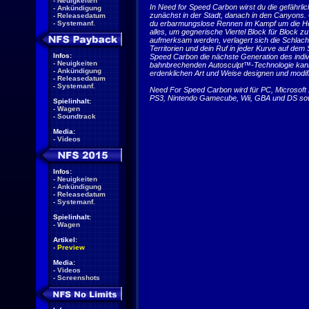
-
Neuigkeiten
In Need for Speed Carbon wirst du die gefährli
-
Ankündigung
zunächst in der Stadt, danach in den Canyons.
-
Releasedatum
-
Systemanf.
du erbarmungslose Rennen im Kampf um die Herr
alles, um gegnerische Viertel Block für Block 
aufmerksam werden, verlagert sich die Schlacht
Territorien und dein Ruf in jeder Kurve auf dem
Infos:
Speed Carbon die nächste Generation des indiv
-
Neuigkeiten
bahnbrechenden Autosculpt™-Technologie kanns
-
Ankündigung
erdenklichen Art und Weise designen und modifi
-
Releasedatum
-
Systemanf.
Need For Speed Carbon wird für PC, Microsof
PS3, Nintendo Gamecube, Wii, GBA und DS sowi
Spielinhalt:
-
Wagen
-
Soundtrack
Media:
-
Videos
Infos:
-
Neuigkeiten
-
Ankündigung
-
Releasedatum
-
Systemanf.
Spielinhalt:
-
Wagen
Artikel:
-
Preview
Media:
-
Videos
-
Screenshots