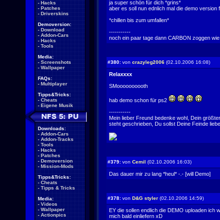
ja super schön für dich *grins*
-
Hacks
-
Patches
aber es soll nun ednlich mal die demo version
-
Driverskins
*chillen bis zum umfallen*
Demoversion:
-
Download
-----------
-
Addon-Cars
noch ein paar tage dann CARBON zoggen wie geiiiiiiiiiiiilllll
-
Hacks
-
Tools
Media:
-
Screenshots
#380:
von
crazyleg2006
(02.10.2006 16:08)
-
Wallpaper
Relaxxxx
FAQs:
-
Multiplayer
SMoooooooooth
Tipps&Tricks:
-
Cheats
hab demo schon für ps2
-
Eigene Musik
-----------
Mein lieber Freund bedenke wohl, Dein größter 
steht geschrieben, Du sollst Deine Feinde lieb
Downloads:
-
Addon-Cars
-
Addon-Tracks
-
Tools
-
Hacks
-
Patches
-
Demoversion
#379:
von
Cemil
(02.10.2006 16:03)
-
Mission-Mods
Das dauer mir zu lang *heul* -.- [will Demo]
Tipps&Tricks:
-
Cheats
-
Tipps & Tricks
#378:
von
D&G styler
(02.10.2006 14:59)
Media:
-
Videos
-
Wallpaper
EY die sollen endlich die DEMO uploaden ich 
-
Actionpics
mich bald einliefern xD