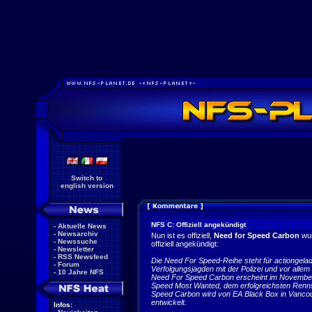
Switch to
english version
NFS C: Offiziell angekündigt
-
Aktuelle News
-
Newsarchiv
Nun ist es offiziell,
Need for Speed Carbon
wu
-
Newssuche
offiziell angekündigt:
-
Newsletter
-
RSS Newsfeed
Die Need For Speed-Reihe steht für actiongel
-
Forum
Verfolgungsjagden mit der Polizei und vor allem
-
10 Jahre NFS
Need For Speed Carbon erscheint im November 
Speed Most Wanted, dem erfolgreichsten Renn
Speed Carbon wird von EA Black Box in Vancouve
entwickelt.
Infos: