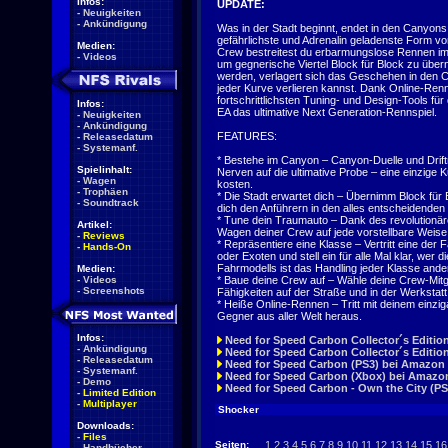
Infos:
UPDATE:
-
Neuigkeiten
-
Ankündigung
Was in der Stadt beginnt, endet in den Canyons
gefährlichste und Adrenalin geladenste Form 
Medien:
Crew bestreitest du erbarmungslose Rennen im K
-
Videos
um gegnerische Viertel Block für Block zu üb
werden, verlagert sich das Geschehen in den C
jeder Kurve verlieren kannst. Dank Online-Ren
fortschrittlichsten Tuning- und Design-Tools fü
Infos:
EA das ultimative Next Generation-Rennspiel.
-
Neuigkeiten
-
Ankündigung
FEATURES:
-
Releasedatum
-
Systemanf.
* Bestehe im Canyon – Canyon-Duelle und Drift
Spielinhalt:
Nerven auf die ultimative Probe – eine einzige
-
Wagen
kosten.
-
Trophäen
* Die Stadt erwartet dich – Übernimm Block für 
-
Soundtrack
dich den Anführern in den alles entscheidend
* Tune dein Traumauto – Dank des revolutionär
Artikel:
Wagen deiner Crew auf jede vorstellbare Weise 
-
Reviews
* Repräsentiere eine Klasse – Vertritt eine de
-
Hands-On
oder Exoten und stell ein für alle Mal klar, wer
Fahrmodells ist das Handling jeder Klasse ande
Medien:
-
Videos
* Baue deine Crew auf – Wähle deine Crew-Mitgli
-
Screenshots
Fähigkeiten auf der Straße und in der Werkstatt 
* Heiße Online-Rennen – Tritt mit deinem einzi
Gegner aus aller Welt heraus.
Infos:
Need for Speed Carbon Collector´s Editio
-
Ankündigung
Need for Speed Carbon Collector´s Editio
-
Releasedatum
Need for Speed Carbon (PS3) bei Amazon 
-
Systemanf.
Need for Speed Carbon (Xbox) bei Amazon
-
Demo
Need for Speed Carbon - Own the City (P
-
Limited Edition
-
Multiplayer
Shocker
Downloads:
-
Files
Seiten:
1
2
3
4
5
6
7
8
9
10
11
12
13
14
15
16
-
Handbücher