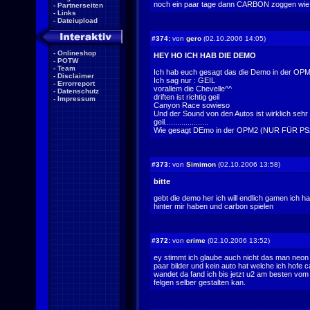
noch ein paar tage dann CARBON zoggen wie geiiiiiiiiiiiilllll
-
Partnerseiten
-
Links
-
Dateiupload
#374:
von
gero
(02.10.2006 14:05)
-
Onlineshop
HEY HO ICH HAB DIE DEMO
-
POTW
-
Team
Ich hab euch gesagt das die Demo in der OPM2 d
-
Disclaimer
Ich sag nur : GEIL
-
Errorreport
vorallem die Chevelle^^
-
Datenschutz
driften ist richtig geil
-
Impressum
Canyon Race sowieso
Und der Sound von den Autos ist wirklich seh
geil.....................
Wie gesagt DEmo in der OPM2 (NUR FÜR PS
#373:
von
Simimon
(02.10.2006 13:58)
bitte
gebt die demo her ich will endlich gamen ich hal
hinter mir haben und carbon spielen
#372:
von
crime
(02.10.2006 13:52)
ey stimmt ich glaube auch nicht das man neo
paar bilder und kein auto hat welche ich hofe c
wandet da fand ich bis jetzt u2 am besten vom
felgen selber gestalten kan.