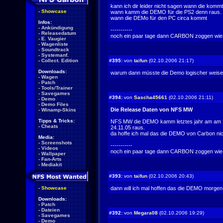
kann ich dir leider nicht sagen wann die kommt
-
Showcase
wann kamm die DEMO für die PS2 denn raus. 
wann die DEMo für den PC circa kommt
Infos:
-
Ankündigung
-----------
-
Releasedatum
noch ein paar tage dann CARBON zoggen wie geiiiiiiiiiiiilllll
-
E. Vaugier
-
Wagenliste
-
Soundtrack
-
Systemanf.
-
Collect. Edition
#395:
von
taifun
(02.10.2006 21:17)
Downloads:
warum dann müsste die Demo logischer wei
-
Wagen
-
Patch
-
Tools/Trainer
-
Savegames
#394:
von
Sascha45661
(02.10.2006 21:11)
-
Demo
-
Demo Files
Die Release Daten von NFS MW
-
Winamp-Skins
Tipps & Tricks:
NFS MW die DEMO kamm letztes jahr am am 25
-
Cheats
24.11.05 raus.
da hoffe ich mal das die DEMO von Carbon nic
Media:
-
Screenshots
-----------
-
Videos
noch ein paar tage dann CARBON zoggen wie geiiiiiiiiiiiilllll
-
Wallpaper
-
Fan-Arts
-
Mediakit
#393:
von
taifun
(02.10.2006 20:43)
-
Showcase
dann will ich mal hoffen das die DEMO morgen e
Downloads:
-
Patch
-
Dateien
#392:
von
Megara08
(02.10.2006 19:29)
-
Savegames
-
Demo