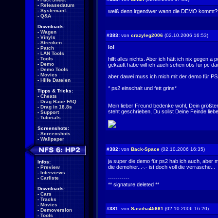
-
Releasedatum
-
Systemanf.
weiß denn irgendwer wann die DEMO kommt?
-
Q&A
Downloads:
-
Wagen
#383:
von
crazyleg2006
(02.10.2006 16:53)
-
Vinyls
-
Strecken
lol
-
Patch
-
LAN Tools
-
Tools
hilft alles nichts. Aber ich hätt ich nix gegen 
-
Demo
gekauft habe will ich auch sehen obs für pc da
-
Demo Tools
-
Movies
aber dawei muss ich mich mit der demo für P
-
Hilfe Dateien
* ps2 einschalt und fett grins*
Tipps & Tricks:
-
Cheats
-----------
-
Drag Race FAQ
Mein lieber Freund bedenke wohl, Dein größter 
-
Drag in 18.8s
steht geschrieben, Du sollst Deine Feinde lieb
-
Support
-
Tutorials
Screenshots:
-
Screenshots
-
Wallpaper
#382:
von
Back-Space
(02.10.2006 16:35)
ja super die demo für ps2 hab ich auch, aber 
Infos:
die demohier...-.- ist doch voll die verrasche...
-
Preview
-
Interviews
-
Carliste
-----------
** signature deleted **
Downloads:
-
Cars
-
Tracks
-
Movies
#381:
von
Sascha45661
(02.10.2006 16:20)
-
Demoversion
-
Tools