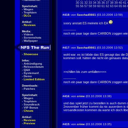
30
31
32
33
34
35
36
37
38
39
40
41
55
56
57
58
59
60
61
62
63
64
65
66
Spielinhalt:
-
Wagen
-
Trophäen
#418:
von
Sascha45661
(03.10.2006 13:59)
-
DLCs
Artikel:
soory anstatt ES meinete ich EA
-
Reviews
-----------
Media:
noch ein paar tage dann CARBON zoggen wie geiiiiiiiiiiiilllll
-
Videos
-
Screenshots
-
Wallpaper
#417:
von
Sascha45661
(03.10.2006 13:52)
-
Showcase
wohl war. es ist blöde das ES gesagt das di
kommen soll. hätten die nicht ein genaues dat
Infos:
-
Ankündigung
-
Releasedatum
-
Q&A
>>chillen bis zum umfallen<<<<
-
Systemanf.
-
Demo
-----------
-
Limited Edition
noch ein paar tage dann CARBON zoggen wie geiiiiiiiiiiiilllll
Downloads:
-
Patches
Spielinhalt:
#416:
von
crime
(03.10.2006 13:38)
-
Wagen
-
Trophäen
und das spiel jetzt zu bestellen is auch dumm
-
Soundtrack
2november früher kommt da nix auserdem is da
-
VIP Bonus
versandkosten kommen da warte ich doch libe
-
Cheats
Artikel:
-
Reviews
-
Preview
#415:
von
crime
(03.10.2006 13:35)