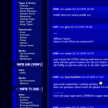
Tipps & Tricks:
-
Cheats
-
Savegames
#388:
von
crime
(02.10.2006 18:58)
-
Karte (Shops)
-
Unique Parts
fraffik hehe ich meine graffik sry
-
Magazine
-
Tuning Tipps
-
Allg. Tipps
-
Drag Tipps
#387:
von
gero
(02.10.2006 18:58)
Downloads:
-
Cars
.....
-
Patches
-
Demo
@Back-Space
-
Tools
wieso ist die DEmo ne verarsche?
-
Hacks
-
Demo Tools
Media:
-
Screenshots
#386:
von
crime
(02.10.2006 18:57)
-
Movies
-
Wallpaper
was kostet die OPM2 zeitung weill wen es morg
hehe will das game sowieso für die ps2 haben 
die fraffig so geil wie aufm pc is mir aber ega
Infos:
-
Infos
#385:
von
Sascha45661
(02.10.2006 17:42)
Media:
-
Screenshots
-
Movies
jaaa ende september / anfang oktober.
aber ein genaues datum kann dir glaube ich ke
-----------
Infos:
noch ein paar tage dann CARBON zoggen wie geiiiiiiiiiiiilllll
-
Preview
-
Carlist
-
Tuningteile
-
Pressemeldung
#384:
von
taifun
(02.10.2006 17:31)
-
Fact Sheet