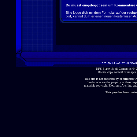
Du musst eingeloggt sein um Kommentare v
Bitte logge dich mit dem Formular auf der rechten 
bist, kannst du
hier
einen neuen kostenlosen Ac
NFS-Planet & all Content is ©
Do not copy content or images 
This site is not endorsed by or affiliated wi
Trademarks are the property of their re
materials copyright Electronic Arts Inc. and
This page has been create