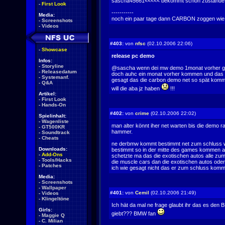
sascha45661<<<<< bekommt schon zustände
-
First Look
-----------
Media:
noch ein paar tage dann CARBON zoggen wie geiiiiiiiiiiiilllll
-
Screenshots
-
Videos
#403:
von
nfsc
(02.10.2006 22:06)
-
Showcase
release pc demo
Infos:
-
Storyline
@sascha wenn dei mw demo 1monat vorher g
-
Releasedatum
doch auhc ein monat vorher kommen und das 
-
Systemanf.
gesagt das die carbon demo net so spät komm
-
Q&A
will die aba jz haben
!!!
Artikel:
-
First Look
-
Hands-On
#402:
von
crime
(02.10.2006 22:02)
Spielinhalt:
-
Wagenliste
man alter könnt iher net warten bis die demo ra
-
GT500KR
hammer.
-
Soundtrack
-
Cheats
ne derbmw kommt bestimmt net zum schluss was
Downloads:
bestimmt so in der mitte des games kommen al
-
Add-Ons
schetzte ma das die exotischen autos alle zu
-
Tools/Hacks
die muscle cars dan die exotischen autos ode
-
Patches
ich wie gesagt nicht das er zum schluss komm
Media:
-
Screenshots
-
Wallpaper
#401:
von
Cemil
(02.10.2006 21:49)
-
Videos
-
Klingeltöne
Ich hät da mal ne frage glaubt ihr das es den
Girls:
giebt??? BMW fan
-
Maggie Q
-
C. Milian