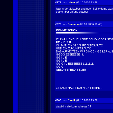
#371:
von
crime
(02.10.2006 13:48)
jetzt is der 2oktober und noch keine demo wa
september anfang oktober
#370:
von
Simimon
(02.10.2006 13:48)
KOMMT SCHON
!!!!!!!!!!!!!!!!!!!!!!!!!!!!!!!!!!!!!!!!!!!!!!!!!!!!!!!!
ICH WILL ENDLICH EINE DEMO, ODER SE
REIN !?!?!?!
OH MAN EIN 39 JAHRE ALTES AUTO
UND EIN ZUKUNFTS AUTO
DAS AUFMOTZEN WIRD NOCH GEILER AL
GGGG EEEEEEEE I L
GG I L E
GG I L E
GG G I L EEEEEEEE LLLLLLL
GG G
NEED 4 SPEED 4 EVER
32 TAGE HALTE ICH NICHT MEHR ...
#369:
von
Cemil
(02.10.2006 13:28)
glaub ihr die kommt heute ??