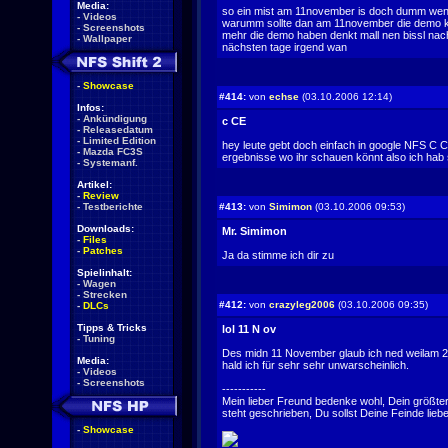
Media:
so ein mist am 11november is doch dumm we
-
Videos
warumm sollte dan am 11november die demo k
-
Screenshots
mehr die demo haben denkt mall nen bissl na
-
Wallpaper
nächsten tage irgend wan
-
Showcase
#414:
von
echse
(03.10.2006 12:14)
Infos:
-
Ankündigung
c CE
-
Releasedatum
-
Limited Edition
hey leute gebt doch einfach in google NFS C Co
-
Mazda FC3S
ergebnisse wo ihr schauen könnt also ich hab s
-
Systemanf.
Artikel:
-
Review
-
Testberichte
#413:
von
Simimon
(03.10.2006 09:53)
Downloads:
Mr. Simimon
-
Files
-
Patches
Ja da stimme ich dir zu
Spielinhalt:
-
Wagen
-
Strecken
#412:
von
crazyleg2006
(03.10.2006 09:35)
-
DLCs
Tipps & Tricks
lol 11 N ov
-
Tuning
Des midn 11 November glaub ich ned weilam 
Media:
hald ich für sehr sehr unwarscheinlich.
-
Videos
-
Screenshots
-----------
Mein lieber Freund bedenke wohl, Dein größter 
steht geschrieben, Du sollst Deine Feinde lieb
-
Showcase