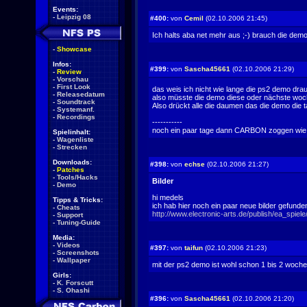
Events:
-
Leipzig 08
#400:
von
Cemil
(02.10.2006 21:45)
Ich halts aba net mehr aus ;-) brauch die demo 
-
Showcase
Infos:
#399:
von
Sascha45661
(02.10.2006 21:29)
-
Review
-
Vorschau
-
First Look
das weis ich nicht wie lange die ps2 demo drau
-
Releasedatum
also müsste die demo diese oder nächste w
-
Soundtrack
Also drückt alle die daumen das die demo die 
-
Systemanf.
-
Recordings
-----------
noch ein paar tage dann CARBON zoggen wie geiiiiiiiiiiiilllll
Spielinhalt:
-
Wagenliste
-
Strecken
Downloads:
#398:
von
echse
(02.10.2006 21:27)
-
Patches
-
Tools/Hacks
Bilder
-
Demo
hi medels
Tipps & Tricks:
ich hab hier noch ein paar neue bilder gefunde
-
Cheats
http://www.electronic-arts.de/publish/ea_spie
-
Support
-
Tuning-Guide
Media:
-
Videos
#397:
von
taifun
(02.10.2006 21:23)
-
Screenshots
-
Wallpaper
mit der ps2 demo ist wohl schon 1 bis 2 woche
Girls:
-
K. Forscutt
-
S. Ohashi
#396:
von
Sascha45661
(02.10.2006 21:20)