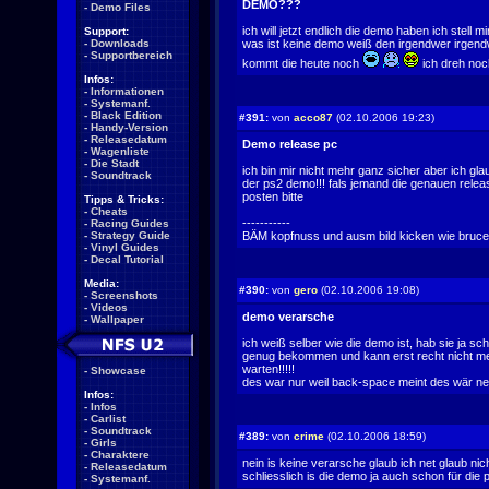
DEMO???
-
Demo Files
ich will jetzt endlich die demo haben ich stell
Support:
-
Downloads
was ist keine demo weiß den irgendwer irgend
-
Supportbereich
kommt die heute noch
ich dreh noc
Infos:
-
Informationen
-
Systemanf.
-
Black Edition
#391:
von
acco87
(02.10.2006 19:23)
-
Handy-Version
-
Releasedatum
Demo release pc
-
Wagenliste
-
Die Stadt
ich bin mir nicht mehr ganz sicher aber ich 
-
Soundtrack
der ps2 demo!!! fals jemand die genauen relea
posten bitte
Tipps & Tricks:
-
Cheats
-----------
-
Racing Guides
-
Strategy Guide
BÄM kopfnuss und ausm bild kicken wie bruce 
-
Vinyl Guides
-
Decal Tutorial
Media:
#390:
von
gero
(02.10.2006 19:08)
-
Screenshots
-
Videos
demo verarsche
-
Wallpaper
ich weiß selber wie die demo ist, hab sie ja sc
genug bekommen und kann erst recht nicht meh
warten!!!!!
-
Showcase
des war nur weil back-space meint des wär ne ve
Infos:
-
Infos
-
Carlist
-
Soundtrack
#389:
von
crime
(02.10.2006 18:59)
-
Girls
-
Charaktere
nein is keine verarsche glaub ich net glaub nic
-
Releasedatum
schliesslich is die demo ja auch schon für die
-
Systemanf.