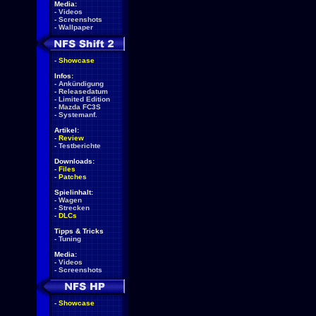
Media:
-
Videos
-
Screenshots
-
Wallpaper
-
Showcase
Infos:
-
Ankündigung
-
Releasedatum
-
Limited Edition
-
Mazda FC3S
-
Systemanf.
Artikel:
-
Review
-
Testberichte
Downloads:
-
Files
-
Patches
Spielinhalt:
-
Wagen
-
Strecken
-
DLCs
Tipps & Tricks
-
Tuning
Media:
-
Videos
-
Screenshots
-
Showcase