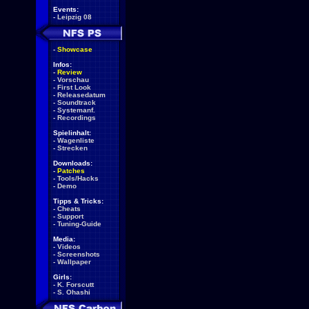
Events:
-
Leipzig 08
-
Showcase
Infos:
-
Review
-
Vorschau
-
First Look
-
Releasedatum
-
Soundtrack
-
Systemanf.
-
Recordings
Spielinhalt:
-
Wagenliste
-
Strecken
Downloads:
-
Patches
-
Tools/Hacks
-
Demo
Tipps & Tricks:
-
Cheats
-
Support
-
Tuning-Guide
Media:
-
Videos
-
Screenshots
-
Wallpaper
Girls:
-
K. Forscutt
-
S. Ohashi