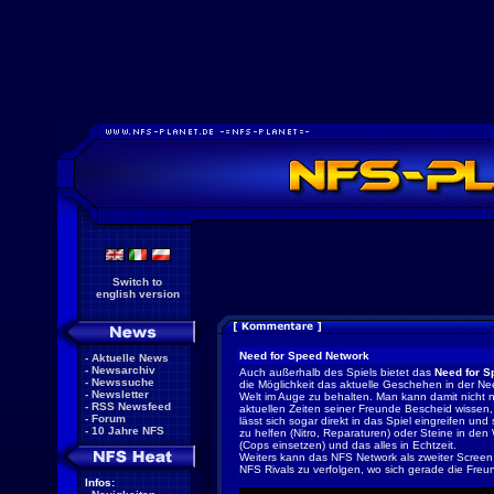
Switch to
english version
Need for Speed Network
-
Aktuelle News
-
Newsarchiv
Auch außerhalb des Spiels bietet das
Need for S
-
Newssuche
die Möglichkeit das aktuelle Geschehen in der N
-
Newsletter
Welt im Auge zu behalten. Man kann damit nicht n
-
RSS Newsfeed
aktuellen Zeiten seiner Freunde Bescheid wissen,
-
Forum
lässt sich sogar direkt in das Spiel eingreifen un
-
10 Jahre NFS
zu helfen (Nitro, Reparaturen) oder Steine in de
(Cops einsetzen) und das alles in Echtzeit.
Weiters kann das NFS Network als zweiter Screen
NFS Rivals zu verfolgen, wo sich gerade die Fre
Infos: