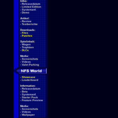
Infos:
-
Releasedatum
-
Limited Edition
-
Systemanf.
-
Demo
Artikel:
-
Review
-
Testberichte
Downloads:
-
Files
-
Patches
Spielinhalt:
-
Wagen
-
Trophäen
-
DLCs
Media:
-
Screenshots
-
Videos
-
Valet Parking
-
Showcase
-
Leaderboard
Information:
-
Releasedatum
-
Beta
-
Systemanf.
-
Starter Pack
-
Feature Preview
Media:
-
Screenshots
-
Videos
-
Wallpaper