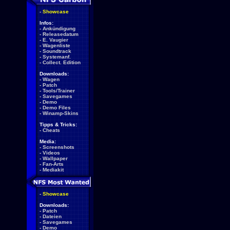
-
Showcase
Infos:
-
Ankündigung
-
Releasedatum
-
E. Vaugier
-
Wagenliste
-
Soundtrack
-
Systemanf.
-
Collect. Edition
Downloads:
-
Wagen
-
Patch
-
Tools/Trainer
-
Savegames
-
Demo
-
Demo Files
-
Winamp-Skins
Tipps & Tricks:
-
Cheats
Media:
-
Screenshots
-
Videos
-
Wallpaper
-
Fan-Arts
-
Mediakit
-
Showcase
Downloads:
-
Patch
-
Dateien
-
Savegames
-
Demo