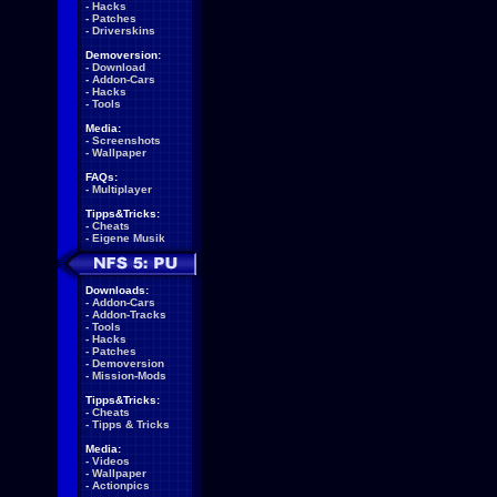
-
Hacks
-
Patches
-
Driverskins
Demoversion:
-
Download
-
Addon-Cars
-
Hacks
-
Tools
Media:
-
Screenshots
-
Wallpaper
FAQs:
-
Multiplayer
Tipps&Tricks:
-
Cheats
-
Eigene Musik
Downloads:
-
Addon-Cars
-
Addon-Tracks
-
Tools
-
Hacks
-
Patches
-
Demoversion
-
Mission-Mods
Tipps&Tricks:
-
Cheats
-
Tipps & Tricks
Media:
-
Videos
-
Wallpaper
-
Actionpics