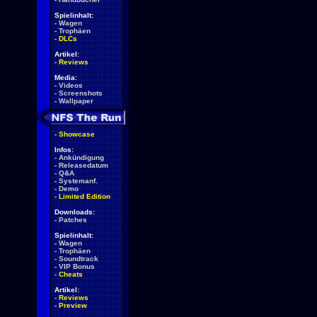
Spielinhalt:
-
Wagen
-
Trophäen
-
DLCs
Artikel:
-
Reviews
Media:
-
Videos
-
Screenshots
-
Wallpaper
-
Showcase
Infos:
-
Ankündigung
-
Releasedatum
-
Q&A
-
Systemanf.
-
Demo
-
Limited Edition
Downloads:
-
Patches
Spielinhalt:
-
Wagen
-
Trophäen
-
Soundtrack
-
VIP Bonus
-
Cheats
Artikel:
-
Reviews
-
Preview