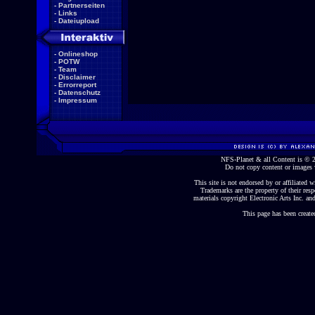
-
Partnerseiten
-
Links
-
Dateiupload
-
Onlineshop
-
POTW
-
Team
-
Disclaimer
-
Errorreport
-
Datenschutz
-
Impressum
NFS-Planet & all Content is ©
Do not copy content or images 
This site is not endorsed by or affiliated wi
Trademarks are the property of their re
materials copyright Electronic Arts Inc. and
This page has been create