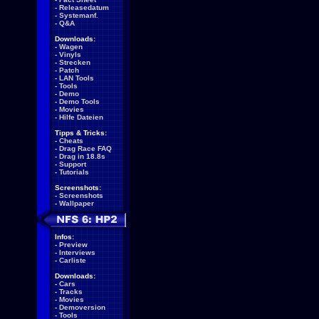
-
Releasedatum
-
Systemanf.
-
Q&A
Downloads:
-
Wagen
-
Vinyls
-
Strecken
-
Patch
-
LAN Tools
-
Tools
-
Demo
-
Demo Tools
-
Movies
-
Hilfe Dateien
Tipps & Tricks:
-
Cheats
-
Drag Race FAQ
-
Drag in 18.8s
-
Support
-
Tutorials
Screenshots:
-
Screenshots
-
Wallpaper
Infos:
-
Preview
-
Interviews
-
Carliste
Downloads:
-
Cars
-
Tracks
-
Movies
-
Demoversion
-
Tools