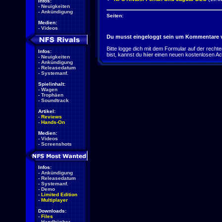
Infos:
-
Neuigkeiten
-
Ankündigung
Seiten:
Medien:
-
Videos
Du musst eingeloggt sein um Kommentare v
Bitte logge dich mit dem Formular auf der rechten 
Infos:
bist, kannst du
hier
einen neuen kostenlosen Ac
-
Neuigkeiten
-
Ankündigung
-
Releasedatum
-
Systemanf.
Spielinhalt:
-
Wagen
-
Trophäen
-
Soundtrack
Artikel:
-
Reviews
-
Hands-On
Medien:
-
Videos
-
Screenshots
Infos:
-
Ankündigung
-
Releasedatum
-
Systemanf.
-
Demo
-
Limited Edition
-
Multiplayer
Downloads:
-
Files
-
Handbücher