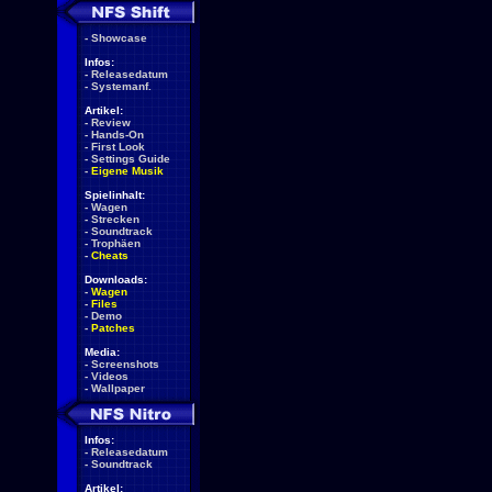
-
Showcase
Infos:
-
Releasedatum
-
Systemanf.
Artikel:
-
Review
-
Hands-On
-
First Look
-
Settings Guide
-
Eigene Musik
Spielinhalt:
-
Wagen
-
Strecken
-
Soundtrack
-
Trophäen
-
Cheats
Downloads:
-
Wagen
-
Files
-
Demo
-
Patches
Media:
-
Screenshots
-
Videos
-
Wallpaper
Infos:
-
Releasedatum
-
Soundtrack
Artikel: