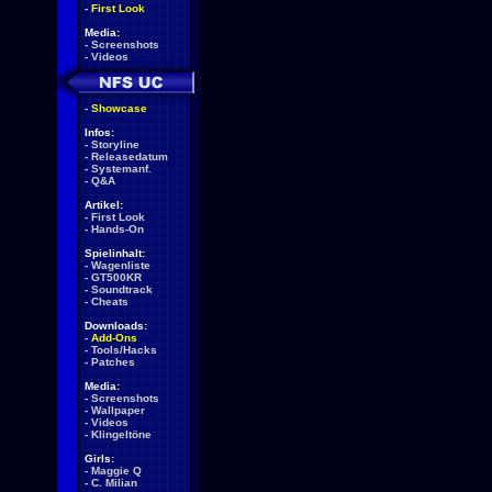
-
First Look
Media:
-
Screenshots
-
Videos
-
Showcase
Infos:
-
Storyline
-
Releasedatum
-
Systemanf.
-
Q&A
Artikel:
-
First Look
-
Hands-On
Spielinhalt:
-
Wagenliste
-
GT500KR
-
Soundtrack
-
Cheats
Downloads:
-
Add-Ons
-
Tools/Hacks
-
Patches
Media:
-
Screenshots
-
Wallpaper
-
Videos
-
Klingeltöne
Girls:
-
Maggie Q
-
C. Milian