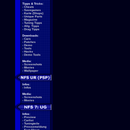
Tipps & Tricks:
-
Cheats
-
Savegames
-
Karte (Shops)
-
Unique Parts
-
Magazine
-
Tuning Tipps
-
Allg. Tipps
-
Drag Tipps
Downloads:
-
Cars
-
Patches
-
Demo
-
Tools
-
Hacks
-
Demo Tools
Media:
-
Screenshots
-
Movies
-
Wallpaper
Infos:
-
Infos
Media:
-
Screenshots
-
Movies
Infos:
-
Preview
-
Carlist
-
Tuningteile
-
Pressemeldung
-
Fact Sheet