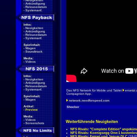
-
Neuigkeiten
-
Ankündigung
-
Releasedatum
-
Systemanf.
Infos:
-
Neuigkeiten
-
Ankündigung
-
Releasedatum
-
Systemanf.
Spielinhalt:
-
Wagen
-
Soundtrack
Media:
-
Videos
Infos:
-
Neuigkeiten
-
Ankündigung
-
Releasedatum
-
Systemanf.
Das NFS Network für Mobile und Tablet
ersetzt
a
Compagnion App.
Spielinhalt:
-
Wagen
network.needforspeed.com
Artikel:
Shocker
-
Preview
Media:
-
Videos
Weiterführende Neuigkeiten
-
Screenshots
NFS Rivals: "Complete Edition" angekün
NFS Rivals: Koenigsegg One:1 kostenlos
NFS Rivals: Ferrari und Jaguar DLC
(19.0