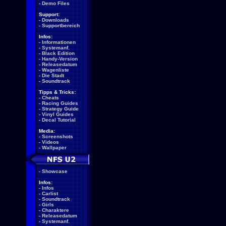
-
Demo Files
Support:
-
Downloads
-
Supportbereich
Infos:
-
Informationen
-
Systemanf.
-
Black Edition
-
Handy-Version
-
Releasedatum
-
Wagenliste
-
Die Stadt
-
Soundtrack
Tipps & Tricks:
-
Cheats
-
Racing Guides
-
Strategy Guide
-
Vinyl Guides
-
Decal Tutorial
Media:
-
Screenshots
-
Videos
-
Wallpaper
-
Showcase
Infos:
-
Infos
-
Carlist
-
Soundtrack
-
Girls
-
Charaktere
-
Releasedatum
-
Systemanf.