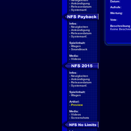
-
Neuigkeiten
Datum:
-
Ankündigung
-
Releasedatum
Aufrufe:
-
Systemanf.
Wertung:
Vote:
Infos:
Beschreibung 
-
Neuigkeiten
Keine Beschre
-
Ankündigung
-
Releasedatum
-
Systemanf.
Spielinhalt:
-
Wagen
-
Soundtrack
Media:
-
Videos
Infos:
-
Neuigkeiten
-
Ankündigung
-
Releasedatum
-
Systemanf.
Spielinhalt:
-
Wagen
Artikel:
-
Preview
Media:
-
Videos
-
Screenshots