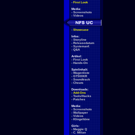
-
First Look
Media:
-
Screenshots
-
Videos
-
Showcase
Infos:
-
Storyline
-
Releasedatum
-
Systemanf.
-
Q&A
Artikel:
-
First Look
-
Hands-On
Spielinhalt:
-
Wagenliste
-
GT500KR
-
Soundtrack
-
Cheats
Downloads:
-
Add-Ons
-
Tools/Hacks
-
Patches
Media:
-
Screenshots
-
Wallpaper
-
Videos
-
Klingeltöne
Girls:
-
Maggie Q
-
C. Milian