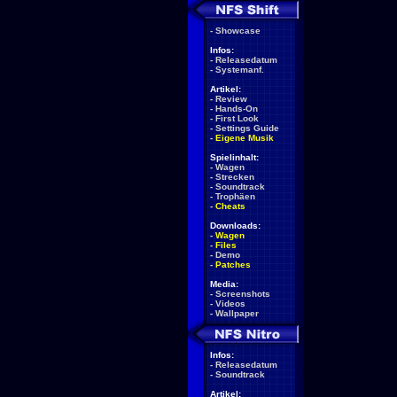
-
Showcase
Infos:
-
Releasedatum
-
Systemanf.
Artikel:
-
Review
-
Hands-On
-
First Look
-
Settings Guide
-
Eigene Musik
Spielinhalt:
-
Wagen
-
Strecken
-
Soundtrack
-
Trophäen
-
Cheats
Downloads:
-
Wagen
-
Files
-
Demo
-
Patches
Media:
-
Screenshots
-
Videos
-
Wallpaper
Infos:
-
Releasedatum
-
Soundtrack
Artikel: