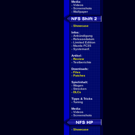
Media:
-
Videos
-
Screenshots
-
Wallpaper
-
Showcase
Infos:
-
Ankündigung
-
Releasedatum
-
Limited Edition
-
Mazda FC3S
-
Systemanf.
Artikel:
-
Review
-
Testberichte
Downloads:
-
Files
-
Patches
Spielinhalt:
-
Wagen
-
Strecken
-
DLCs
Tipps & Tricks
-
Tuning
Media:
-
Videos
-
Screenshots
-
Showcase