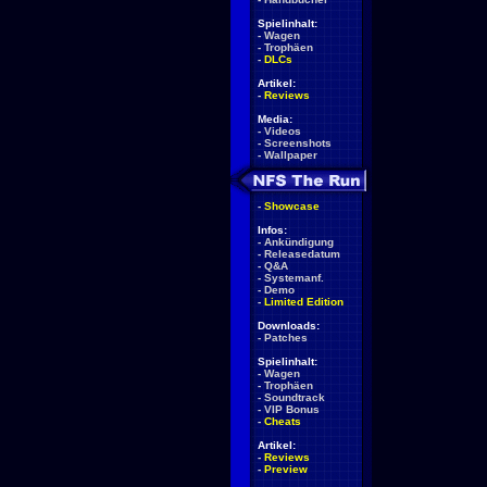
Spielinhalt:
-
Wagen
-
Trophäen
-
DLCs
Artikel:
-
Reviews
Media:
-
Videos
-
Screenshots
-
Wallpaper
-
Showcase
Infos:
-
Ankündigung
-
Releasedatum
-
Q&A
-
Systemanf.
-
Demo
-
Limited Edition
Downloads:
-
Patches
Spielinhalt:
-
Wagen
-
Trophäen
-
Soundtrack
-
VIP Bonus
-
Cheats
Artikel:
-
Reviews
-
Preview