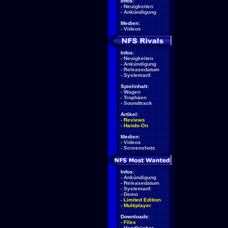
Infos:
-
Neuigkeiten
-
Ankündigung
Medien:
-
Videos
Infos:
-
Neuigkeiten
-
Ankündigung
-
Releasedatum
-
Systemanf.
Spielinhalt:
-
Wagen
-
Trophäen
-
Soundtrack
Artikel:
-
Reviews
-
Hands-On
Medien:
-
Videos
-
Screenshots
Infos:
-
Ankündigung
-
Releasedatum
-
Systemanf.
-
Demo
-
Limited Edition
-
Multiplayer
Downloads:
-
Files
-
Handbücher