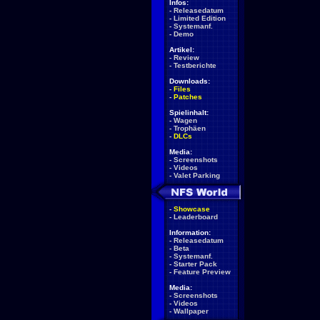
Infos:
-
Releasedatum
-
Limited Edition
-
Systemanf.
-
Demo
Artikel:
-
Review
-
Testberichte
Downloads:
-
Files
-
Patches
Spielinhalt:
-
Wagen
-
Trophäen
-
DLCs
Media:
-
Screenshots
-
Videos
-
Valet Parking
-
Showcase
-
Leaderboard
Information:
-
Releasedatum
-
Beta
-
Systemanf.
-
Starter Pack
-
Feature Preview
Media:
-
Screenshots
-
Videos
-
Wallpaper