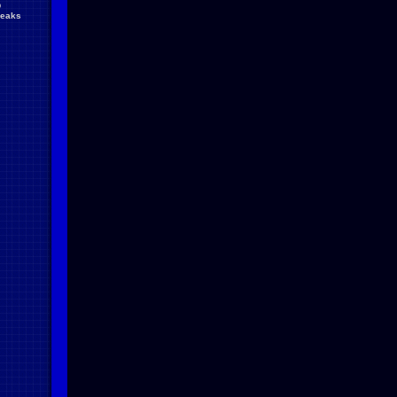
D
reaks