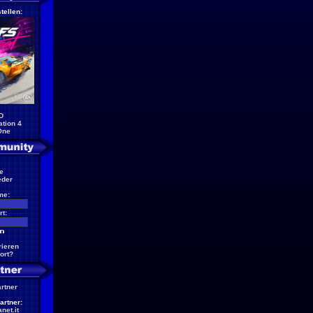
tellen:
D
ation 4
One
e
eder
me:
t:
rieren
ort?
artner
artner:
net.it