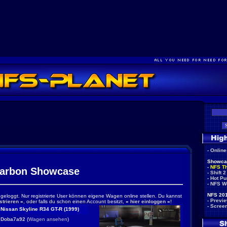
-
Onlin
Showca
-
NFS T
arbon Showcase
-
Shift 2
-
Hot Pu
-
NFS W
NFS 201
ingeloggt. Nur registrierte User können eigene Wagen online stellen. Du kannst
-
Previ
strieren
«
, oder falls du schon einen Account besitzt,
»
hier einloggen
«
!
-
Scree
Nissan Skyline R34 GT-R (1999)
Doba7a92
(
Wagen ansehen
)