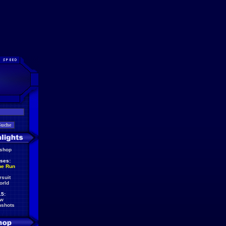
eshop
ses:
he Run
rsuit
orld
5:
ew
nshots