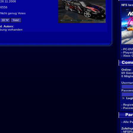
26.11.2006
NFS bes
6556
Nicht genug Votes
d. Autors:
ibung vorhanden
-
PC-DV
-
Playst
-
Xbox 
Online:
69 Gäst
0 Mitgli
Userna
Passwor
-
Regist
-
Passw
-
Alle P
Zufallsp
-
NFSPla