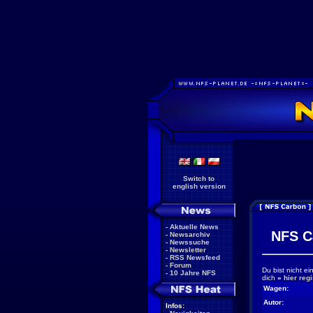
Switch to
english version
-
Aktuelle News
NFS C
-
Newsarchiv
-
Newssuche
-
Newsletter
-
RSS Newsfeed
-
Forum
Du bist nicht e
-
10 Jahre NFS
dich
»
hier regi
Wagen:
Autor:
Infos: