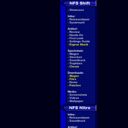
-
Showcase
Infos:
-
Releasedatum
-
Systemanf.
Artikel:
-
Review
-
Hands-On
-
First Look
-
Settings Guide
-
Eigene Musik
Spielinhalt:
-
Wagen
-
Strecken
-
Soundtrack
-
Trophäen
-
Cheats
Downloads:
-
Wagen
-
Files
-
Demo
-
Patches
Media:
-
Screenshots
-
Videos
-
Wallpaper
Infos:
-
Releasedatum
-
Soundtrack
Artikel: