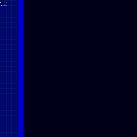
reaks
.com