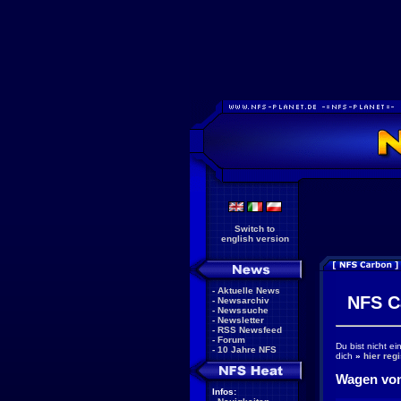
Switch to
english version
-
Aktuelle News
NFS C
-
Newsarchiv
-
Newssuche
-
Newsletter
-
RSS Newsfeed
-
Forum
Du bist nicht e
-
10 Jahre NFS
dich
»
hier regi
Wagen von
Infos: