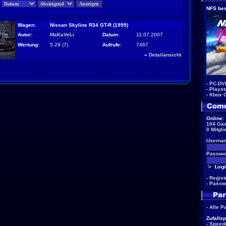
:
NFS bes
Wagen:
Nissan Skyline R34 GT-R (1999)
Autor:
MaKaVeLi
Datum:
11.07.2007
Wertung:
5.29 (7)
Aufrufe:
7467
»
Detailansicht
-
PC-DV
-
Playst
-
Xbox 
Online:
104 Gäs
0 Mitgli
Userna
Passwor
-
Regist
-
Passw
-
Alle P
Zufallsp
-
Speed