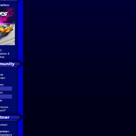
tellen:
D
ation 4
One
te
eder
me:
t:
rieren
ort?
artner
artner:
maniacs