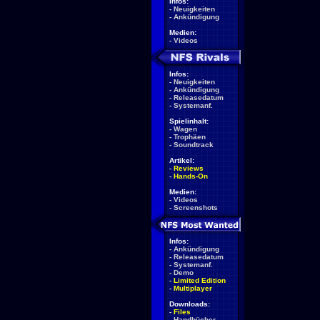
Infos:
-
Neuigkeiten
-
Ankündigung
Medien:
-
Videos
Infos:
-
Neuigkeiten
-
Ankündigung
-
Releasedatum
-
Systemanf.
Spielinhalt:
-
Wagen
-
Trophäen
-
Soundtrack
Artikel:
-
Reviews
-
Hands-On
Medien:
-
Videos
-
Screenshots
Infos:
-
Ankündigung
-
Releasedatum
-
Systemanf.
-
Demo
-
Limited Edition
-
Multiplayer
Downloads:
-
Files
-
Handbücher