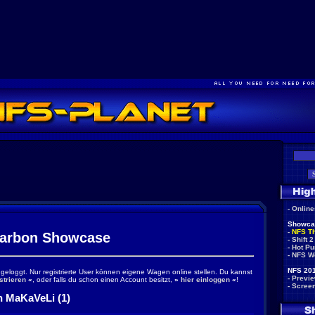
-
Onlin
Showca
-
NFS T
arbon Showcase
-
Shift 2
-
Hot Pu
-
NFS W
NFS 201
ingeloggt. Nur registrierte User können eigene Wagen online stellen. Du kannst
-
Previ
strieren
«
, oder falls du schon einen Account besitzt,
»
hier einloggen
«
!
-
Scree
 MaKaVeLi (1)