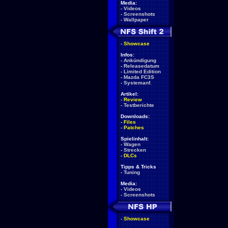
Media:
-
Videos
-
Screenshots
-
Wallpaper
-
Showcase
Infos:
-
Ankündigung
-
Releasedatum
-
Limited Edition
-
Mazda FC3S
-
Systemanf.
Artikel:
-
Review
-
Testberichte
Downloads:
-
Files
-
Patches
Spielinhalt:
-
Wagen
-
Strecken
-
DLCs
Tipps & Tricks
-
Tuning
Media:
-
Videos
-
Screenshots
-
Showcase