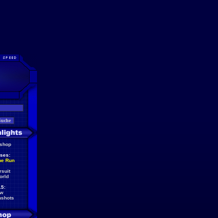
eshop
ses:
he Run
rsuit
orld
5:
ew
nshots