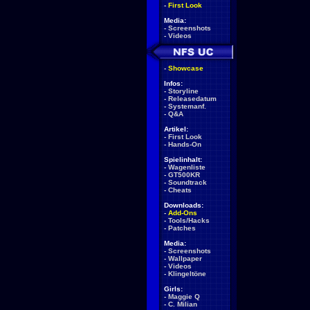
-
First Look
Media:
-
Screenshots
-
Videos
-
Showcase
Infos:
-
Storyline
-
Releasedatum
-
Systemanf.
-
Q&A
Artikel:
-
First Look
-
Hands-On
Spielinhalt:
-
Wagenliste
-
GT500KR
-
Soundtrack
-
Cheats
Downloads:
-
Add-Ons
-
Tools/Hacks
-
Patches
Media:
-
Screenshots
-
Wallpaper
-
Videos
-
Klingeltöne
Girls:
-
Maggie Q
-
C. Milian