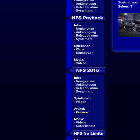
-
Neuigkeiten
Sortieren nach
-
Ankündigung
Seiten:
[1]
-
Releasedatum
-
Systemanf.
Infos:
-
Neuigkeiten
-
Ankündigung
-
Releasedatum
-
Systemanf.
Spielinhalt:
-
Wagen
-
Soundtrack
Media:
-
Videos
Infos:
-
Neuigkeiten
-
Ankündigung
-
Releasedatum
-
Systemanf.
Spielinhalt:
-
Wagen
Artikel:
-
Preview
Media:
-
Videos
-
Screenshots