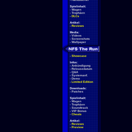
Spielinhalt:
-
Wagen
-
Trophäen
-
DLCs
Artikel:
-
Reviews
Media:
-
Videos
-
Screenshots
-
Wallpaper
-
Showcase
Infos:
-
Ankündigung
-
Releasedatum
-
Q&A
-
Systemanf.
-
Demo
-
Limited Edition
Downloads:
-
Patches
Spielinhalt:
-
Wagen
-
Trophäen
-
Soundtrack
-
VIP Bonus
-
Cheats
Artikel:
-
Reviews
-
Preview