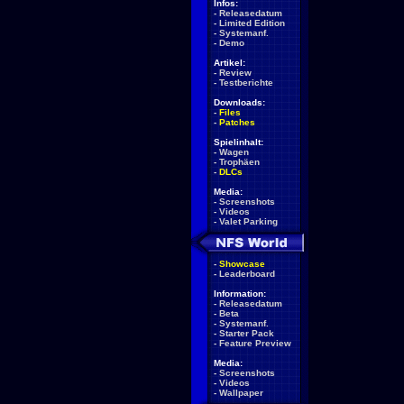
Infos:
-
Releasedatum
-
Limited Edition
-
Systemanf.
-
Demo
Artikel:
-
Review
-
Testberichte
Downloads:
-
Files
-
Patches
Spielinhalt:
-
Wagen
-
Trophäen
-
DLCs
Media:
-
Screenshots
-
Videos
-
Valet Parking
-
Showcase
-
Leaderboard
Information:
-
Releasedatum
-
Beta
-
Systemanf.
-
Starter Pack
-
Feature Preview
Media:
-
Screenshots
-
Videos
-
Wallpaper