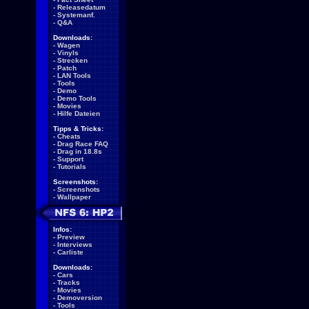
-
Releasedatum
-
Systemanf.
-
Q&A
Downloads:
-
Wagen
-
Vinyls
-
Strecken
-
Patch
-
LAN Tools
-
Tools
-
Demo
-
Demo Tools
-
Movies
-
Hilfe Dateien
Tipps & Tricks:
-
Cheats
-
Drag Race FAQ
-
Drag in 18.8s
-
Support
-
Tutorials
Screenshots:
-
Screenshots
-
Wallpaper
Infos:
-
Preview
-
Interviews
-
Carliste
Downloads:
-
Cars
-
Tracks
-
Movies
-
Demoversion
-
Tools