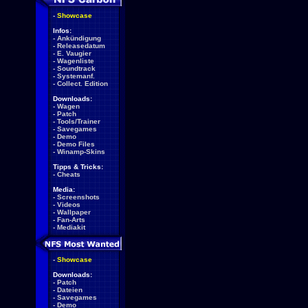
-
Showcase
Infos:
-
Ankündigung
-
Releasedatum
-
E. Vaugier
-
Wagenliste
-
Soundtrack
-
Systemanf.
-
Collect. Edition
Downloads:
-
Wagen
-
Patch
-
Tools/Trainer
-
Savegames
-
Demo
-
Demo Files
-
Winamp-Skins
Tipps & Tricks:
-
Cheats
Media:
-
Screenshots
-
Videos
-
Wallpaper
-
Fan-Arts
-
Mediakit
-
Showcase
Downloads:
-
Patch
-
Dateien
-
Savegames
-
Demo