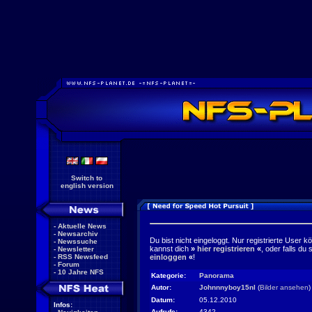
Switch to
english version
-
Aktuelle News
-
Newsarchiv
Du bist nicht eingeloggt. Nur registrierte User k
-
Newssuche
kannst dich
»
hier registrieren
«
, oder falls du
-
Newsletter
-
RSS Newsfeed
einloggen
«
!
-
Forum
-
10 Jahre NFS
Kategorie:
Panorama
Autor:
Johnnnyboy15nl
(
Bilder ansehen
)
Datum:
05.12.2010
Infos:
Aufrufe:
4342