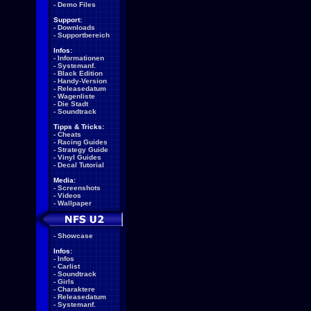
-
Demo Files
Support:
-
Downloads
-
Supportbereich
Infos:
-
Informationen
-
Systemanf.
-
Black Edition
-
Handy-Version
-
Releasedatum
-
Wagenliste
-
Die Stadt
-
Soundtrack
Tipps & Tricks:
-
Cheats
-
Racing Guides
-
Strategy Guide
-
Vinyl Guides
-
Decal Tutorial
Media:
-
Screenshots
-
Videos
-
Wallpaper
-
Showcase
Infos:
-
Infos
-
Carlist
-
Soundtrack
-
Girls
-
Charaktere
-
Releasedatum
-
Systemanf.