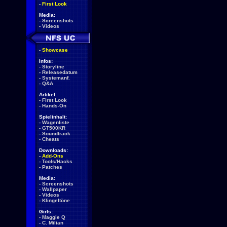
-
First Look
Media:
-
Screenshots
-
Videos
-
Showcase
Infos:
-
Storyline
-
Releasedatum
-
Systemanf.
-
Q&A
Artikel:
-
First Look
-
Hands-On
Spielinhalt:
-
Wagenliste
-
GT500KR
-
Soundtrack
-
Cheats
Downloads:
-
Add-Ons
-
Tools/Hacks
-
Patches
Media:
-
Screenshots
-
Wallpaper
-
Videos
-
Klingeltöne
Girls:
-
Maggie Q
-
C. Milian