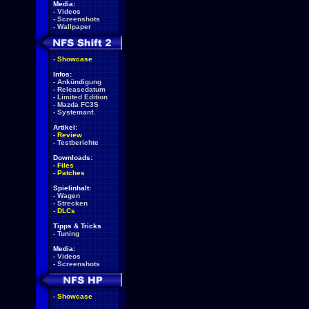
Media:
-
Videos
-
Screenshots
-
Wallpaper
-
Showcase
Infos:
-
Ankündigung
-
Releasedatum
-
Limited Edition
-
Mazda FC3S
-
Systemanf.
Artikel:
-
Review
-
Testberichte
Downloads:
-
Files
-
Patches
Spielinhalt:
-
Wagen
-
Strecken
-
DLCs
Tipps & Tricks
-
Tuning
Media:
-
Videos
-
Screenshots
-
Showcase