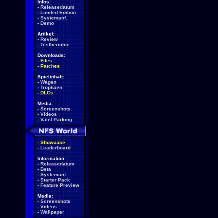
Infos:
-
Releasedatum
-
Limited Edition
-
Systemanf.
-
Demo
Artikel:
-
Review
-
Testberichte
Downloads:
-
Files
-
Patches
Spielinhalt:
-
Wagen
-
Trophäen
-
DLCs
Media:
-
Screenshots
-
Videos
-
Valet Parking
-
Showcase
-
Leaderboard
Information:
-
Releasedatum
-
Beta
-
Systemanf.
-
Starter Pack
-
Feature Preview
Media:
-
Screenshots
-
Videos
-
Wallpaper