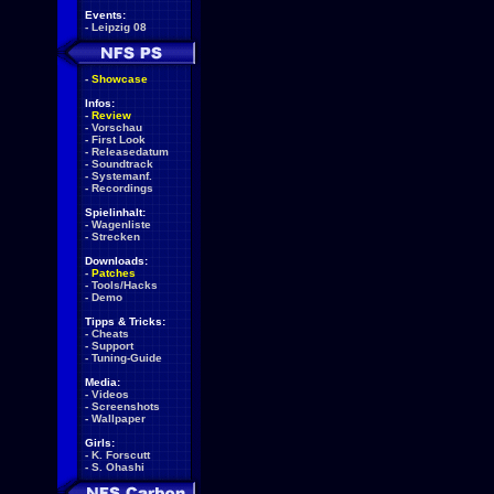
Events:
-
Leipzig 08
-
Showcase
Infos:
-
Review
-
Vorschau
-
First Look
-
Releasedatum
-
Soundtrack
-
Systemanf.
-
Recordings
Spielinhalt:
-
Wagenliste
-
Strecken
Downloads:
-
Patches
-
Tools/Hacks
-
Demo
Tipps & Tricks:
-
Cheats
-
Support
-
Tuning-Guide
Media:
-
Videos
-
Screenshots
-
Wallpaper
Girls:
-
K. Forscutt
-
S. Ohashi