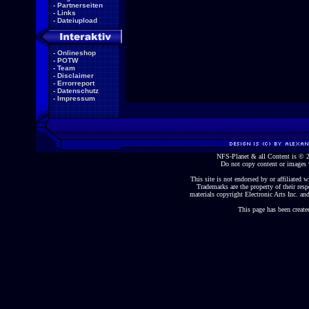
-
Partnerseiten
-
Links
-
Dateiupload
-
Onlineshop
-
POTW
-
Team
-
Disclaimer
-
Errorreport
-
Datenschutz
-
Impressum
NFS-Planet & all Content is ©
Do not copy content or images 
This site is not endorsed by or affiliated wi
Trademarks are the property of their re
materials copyright Electronic Arts Inc. and
This page has been create