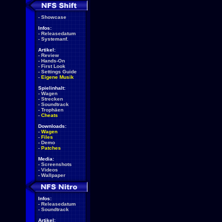
-
Showcase
Infos:
-
Releasedatum
-
Systemanf.
Artikel:
-
Review
-
Hands-On
-
First Look
-
Settings Guide
-
Eigene Musik
Spielinhalt:
-
Wagen
-
Strecken
-
Soundtrack
-
Trophäen
-
Cheats
Downloads:
-
Wagen
-
Files
-
Demo
-
Patches
Media:
-
Screenshots
-
Videos
-
Wallpaper
Infos:
-
Releasedatum
-
Soundtrack
Artikel: