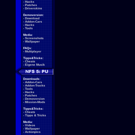
-
Hacks
-
Patches
-
Driverskins
Demoversion:
-
Download
-
Addon-Cars
-
Hacks
-
Tools
Media:
-
Screenshots
-
Wallpaper
FAQs:
-
Multiplayer
Tipps&Tricks:
-
Cheats
-
Eigene Musik
Downloads:
-
Addon-Cars
-
Addon-Tracks
-
Tools
-
Hacks
-
Patches
-
Demoversion
-
Mission-Mods
Tipps&Tricks:
-
Cheats
-
Tipps & Tricks
Media:
-
Videos
-
Wallpaper
-
Actionpics