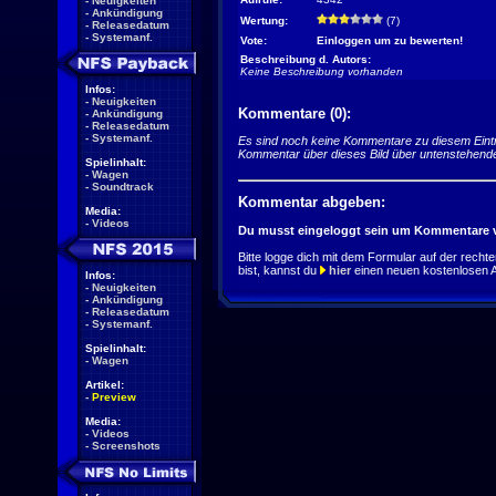
-
Neuigkeiten
-
Ankündigung
Wertung:
(7)
-
Releasedatum
-
Systemanf.
Vote:
Einloggen um zu bewerten!
Beschreibung d. Autors:
Keine Beschreibung vorhanden
Infos:
-
Neuigkeiten
Kommentare (0):
-
Ankündigung
-
Releasedatum
-
Systemanf.
Es sind noch keine Kommentare zu diesem Eint
Kommentar über dieses Bild über untenstehend
Spielinhalt:
-
Wagen
-
Soundtrack
Kommentar abgeben:
Media:
-
Videos
Du musst eingeloggt sein um Kommentare v
Bitte logge dich mit dem Formular auf der rechten 
bist, kannst du
hier
einen neuen kostenlosen 
Infos:
-
Neuigkeiten
-
Ankündigung
-
Releasedatum
-
Systemanf.
Spielinhalt:
-
Wagen
Artikel:
-
Preview
Media:
-
Videos
-
Screenshots