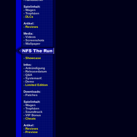
Spielinhalt:
-
Wagen
-
Trophäen
-
DLCs
Artikel:
-
Reviews
Media:
-
Videos
-
Screenshots
-
Wallpaper
-
Showcase
Infos:
-
Ankündigung
-
Releasedatum
-
Q&A
-
Systemanf.
-
Demo
-
Limited Edition
Downloads:
-
Patches
Spielinhalt:
-
Wagen
-
Trophäen
-
Soundtrack
-
VIP Bonus
-
Cheats
Artikel:
-
Reviews
-
Preview