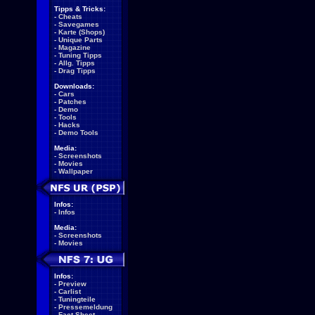
Tipps & Tricks:
-
Cheats
-
Savegames
-
Karte (Shops)
-
Unique Parts
-
Magazine
-
Tuning Tipps
-
Allg. Tipps
-
Drag Tipps
Downloads:
-
Cars
-
Patches
-
Demo
-
Tools
-
Hacks
-
Demo Tools
Media:
-
Screenshots
-
Movies
-
Wallpaper
Infos:
-
Infos
Media:
-
Screenshots
-
Movies
Infos:
-
Preview
-
Carlist
-
Tuningteile
-
Pressemeldung
-
Fact Sheet