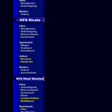
Infos:
-
Neuigkeiten
-
Ankündigung
Medien:
-
Videos
Infos:
-
Neuigkeiten
-
Ankündigung
-
Releasedatum
-
Systemanf.
Spielinhalt:
-
Wagen
-
Trophäen
-
Soundtrack
Artikel:
-
Reviews
-
Hands-On
Medien:
-
Videos
-
Screenshots
Infos:
-
Ankündigung
-
Releasedatum
-
Systemanf.
-
Demo
-
Limited Edition
-
Multiplayer
Downloads:
-
Files
-
Handbücher