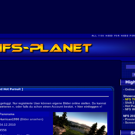
-
Onlin
Showca
-
NFS T
-
Shift 2
ngeloggt. Nur registrierte User können eigene Bilder online stellen. Du kannst
-
Hot Pu
strieren
«
, oder falls du schon einen Account besitzt,
»
hier einloggen
«
!
-
NFS W
Panorama
NFS 201
Hurrican1990
(
Bilder ansehen
)
-
Previ
-
Scree
24.12.2010
4556