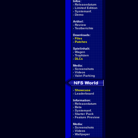
Infos:
-
Releasedatum
-
Limited Edition
-
Systemanf.
-
Demo
Artikel:
-
Review
-
Testberichte
Downloads:
-
Files
-
Patches
Spielinhalt:
-
Wagen
-
Trophäen
-
DLCs
Media:
-
Screenshots
-
Videos
-
Valet Parking
-
Showcase
-
Leaderboard
Information:
-
Releasedatum
-
Beta
-
Systemanf.
-
Starter Pack
-
Feature Preview
Media:
-
Screenshots
-
Videos
-
Wallpaper