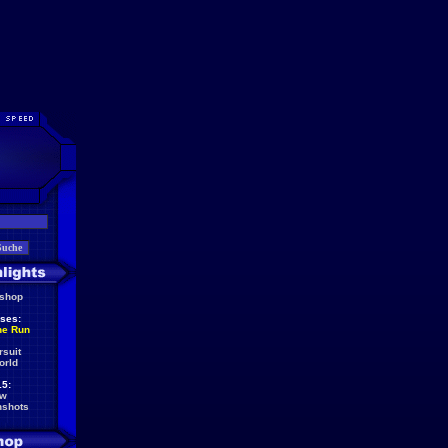
eshop
ses:
he Run
rsuit
orld
5:
ew
nshots