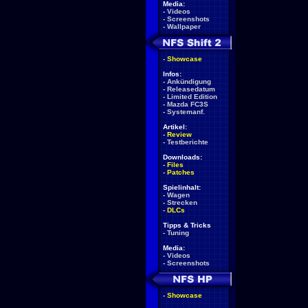
Media:
-
Videos
-
Screenshots
-
Wallpaper
-
Showcase
Infos:
-
Ankündigung
-
Releasedatum
-
Limited Edition
-
Mazda FC3S
-
Systemanf.
Artikel:
-
Review
-
Testberichte
Downloads:
-
Files
-
Patches
Spielinhalt:
-
Wagen
-
Strecken
-
DLCs
Tipps & Tricks
-
Tuning
Media:
-
Videos
-
Screenshots
-
Showcase