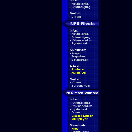
Infos:
-
Neuigkeiten
-
Ankündigung
Medien:
-
Videos
Infos:
-
Neuigkeiten
-
Ankündigung
-
Releasedatum
-
Systemanf.
Spielinhalt:
-
Wagen
-
Trophäen
-
Soundtrack
Artikel:
-
Reviews
-
Hands-On
Medien:
-
Videos
-
Screenshots
Infos:
-
Ankündigung
-
Releasedatum
-
Systemanf.
-
Demo
-
Limited Edition
-
Multiplayer
Downloads:
-
Files
-
Handbücher