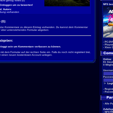
Nicht genug Votes (0)
NFS bes
Einloggen um zu bewerten!
d. Autors:
ibung vorhanden
(0):
eine Kommentare zu diesem Eintrag vorhanden. Du kannst dein Kommentar
ld über untenstehendes Formular abgeben.
abgeben:
-
PC-DV
-
Playst
eloggt sein um Kommentare verfassen zu können.
-
Xbox 
 mit dem Formular auf der rechten Seite ein. Falls du noch nicht registriert bist,
r
einen neuen kostenlosen Account anlegen.
Online:
81 Gäst
0 Mitgli
Userna
Passwor
-
Regist
-
Passw
-
Alle P
Zufallsp
-
NFSTR