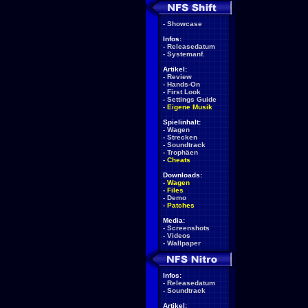
-
Showcase
Infos:
-
Releasedatum
-
Systemanf.
Artikel:
-
Review
-
Hands-On
-
First Look
-
Settings Guide
-
Eigene Musik
Spielinhalt:
-
Wagen
-
Strecken
-
Soundtrack
-
Trophäen
-
Cheats
Downloads:
-
Wagen
-
Files
-
Demo
-
Patches
Media:
-
Screenshots
-
Videos
-
Wallpaper
Infos:
-
Releasedatum
-
Soundtrack
Artikel: