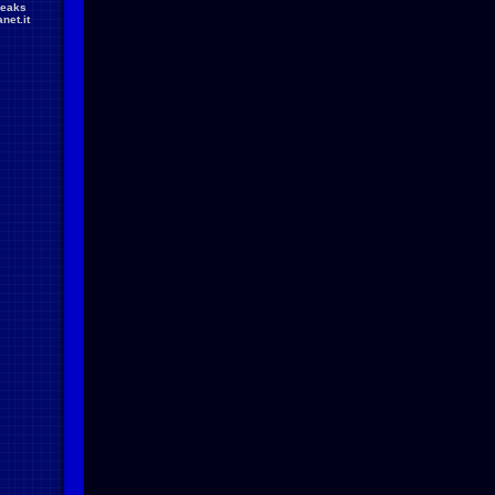
reaks
net.it