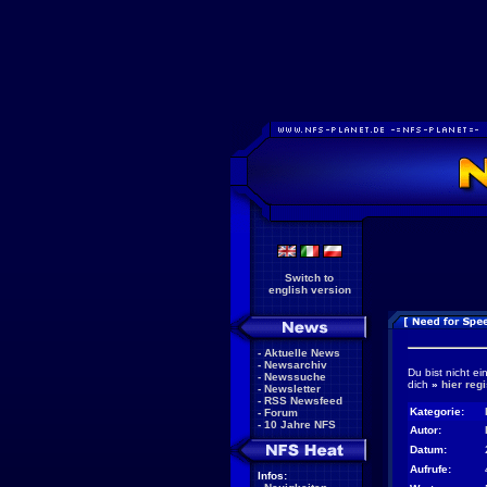
Switch to
english version
-
Aktuelle News
-
Newsarchiv
Du bist nicht ei
-
Newssuche
dich
»
hier regi
-
Newsletter
-
RSS Newsfeed
Kategorie:
-
Forum
-
10 Jahre NFS
Autor:
Datum:
Aufrufe:
Infos: