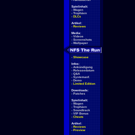
Spielinhalt:
-
Wagen
-
Trophäen
-
DLCs
Artikel:
-
Reviews
Media:
-
Videos
-
Screenshots
-
Wallpaper
-
Showcase
Infos:
-
Ankündigung
-
Releasedatum
-
Q&A
-
Systemanf.
-
Demo
-
Limited Edition
Downloads:
-
Patches
Spielinhalt:
-
Wagen
-
Trophäen
-
Soundtrack
-
VIP Bonus
-
Cheats
Artikel:
-
Reviews
-
Preview