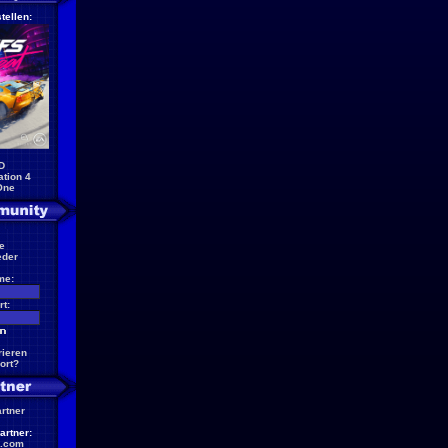
tellen:
D
ation 4
One
e
eder
me:
t:
rieren
ort?
artner
artner:
.com