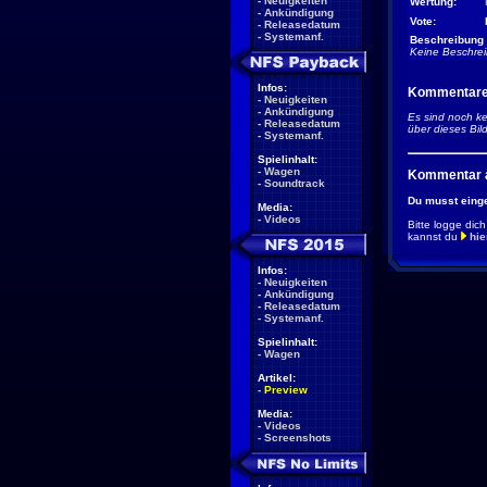
-
Neuigkeiten
Wertung:
-
Ankündigung
Vote:
-
Releasedatum
-
Systemanf.
Beschreibung 
Keine Beschre
Infos:
Kommentare 
-
Neuigkeiten
-
Ankündigung
Es sind noch k
-
Releasedatum
über dieses Bi
-
Systemanf.
Spielinhalt:
-
Wagen
Kommentar 
-
Soundtrack
Du musst eing
Media:
-
Videos
Bitte logge dich
kannst du
hie
Infos:
-
Neuigkeiten
-
Ankündigung
-
Releasedatum
-
Systemanf.
Spielinhalt:
-
Wagen
Artikel:
-
Preview
Media:
-
Videos
-
Screenshots