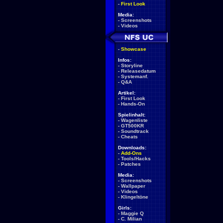
-
First Look
Media:
-
Screenshots
-
Videos
-
Showcase
Infos:
-
Storyline
-
Releasedatum
-
Systemanf.
-
Q&A
Artikel:
-
First Look
-
Hands-On
Spielinhalt:
-
Wagenliste
-
GT500KR
-
Soundtrack
-
Cheats
Downloads:
-
Add-Ons
-
Tools/Hacks
-
Patches
Media:
-
Screenshots
-
Wallpaper
-
Videos
-
Klingeltöne
Girls:
-
Maggie Q
-
C. Milian