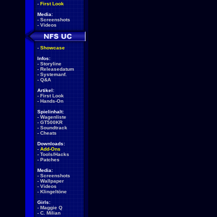
-
First Look
Media:
-
Screenshots
-
Videos
-
Showcase
Infos:
-
Storyline
-
Releasedatum
-
Systemanf.
-
Q&A
Artikel:
-
First Look
-
Hands-On
Spielinhalt:
-
Wagenliste
-
GT500KR
-
Soundtrack
-
Cheats
Downloads:
-
Add-Ons
-
Tools/Hacks
-
Patches
Media:
-
Screenshots
-
Wallpaper
-
Videos
-
Klingeltöne
Girls:
-
Maggie Q
-
C. Milian