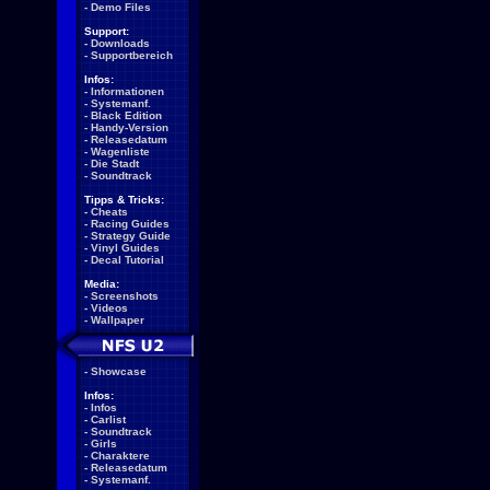
-
Demo Files
Support:
-
Downloads
-
Supportbereich
Infos:
-
Informationen
-
Systemanf.
-
Black Edition
-
Handy-Version
-
Releasedatum
-
Wagenliste
-
Die Stadt
-
Soundtrack
Tipps & Tricks:
-
Cheats
-
Racing Guides
-
Strategy Guide
-
Vinyl Guides
-
Decal Tutorial
Media:
-
Screenshots
-
Videos
-
Wallpaper
-
Showcase
Infos:
-
Infos
-
Carlist
-
Soundtrack
-
Girls
-
Charaktere
-
Releasedatum
-
Systemanf.