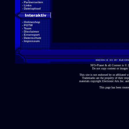
-
Partnerseiten
-
Links
-
Dateiupload
-
Onlineshop
-
POTW
-
Team
-
Disclaimer
-
Errorreport
-
Datenschutz
-
Impressum
NFS-Planet & all Content is ©
Do not copy content or images 
This site is not endorsed by or affiliated wi
Trademarks are the property of their re
materials copyright Electronic Arts Inc. and
This page has been create