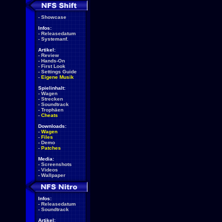
-
Showcase
Infos:
-
Releasedatum
-
Systemanf.
Artikel:
-
Review
-
Hands-On
-
First Look
-
Settings Guide
-
Eigene Musik
Spielinhalt:
-
Wagen
-
Strecken
-
Soundtrack
-
Trophäen
-
Cheats
Downloads:
-
Wagen
-
Files
-
Demo
-
Patches
Media:
-
Screenshots
-
Videos
-
Wallpaper
Infos:
-
Releasedatum
-
Soundtrack
Artikel: