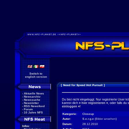
Switch to
english version
-
Aktuelle News
-
Newsarchiv
Du bist nicht eingeloggt. Nur registrierte User k
-
Newssuche
kannst dich
»
hier registrieren
«
, oder falls du
-
Newsletter
-
RSS Newsfeed
einloggen
«
!
-
Forum
-
10 Jahre NFS
Kategorie:
Closeup
Autor:
S.e.r.g.e
(
Bilder ansehen
)
Datum:
28.12.2010
Infos: