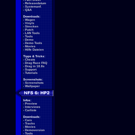
-
Releasedatum
-
Systemanf.
-
Q&A
Downloads:
-
Wagen
-
Vinyls
-
Strecken
-
Patch
-
LAN Tools
-
Tools
-
Demo
-
Demo Tools
-
Movies
-
Hilfe Dateien
Tipps & Tricks:
-
Cheats
-
Drag Race FAQ
-
Drag in 18.8s
-
Support
-
Tutorials
Screenshots:
-
Screenshots
-
Wallpaper
Infos:
-
Preview
-
Interviews
-
Carliste
Downloads:
-
Cars
-
Tracks
-
Movies
-
Demoversion
-
Tools