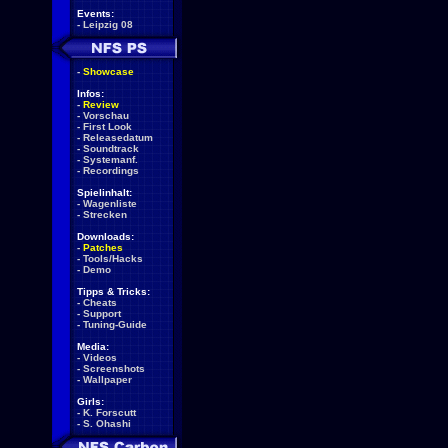
Events:
-
Leipzig 08
-
Showcase
Infos:
-
Review
-
Vorschau
-
First Look
-
Releasedatum
-
Soundtrack
-
Systemanf.
-
Recordings
Spielinhalt:
-
Wagenliste
-
Strecken
Downloads:
-
Patches
-
Tools/Hacks
-
Demo
Tipps & Tricks:
-
Cheats
-
Support
-
Tuning-Guide
Media:
-
Videos
-
Screenshots
-
Wallpaper
Girls:
-
K. Forscutt
-
S. Ohashi