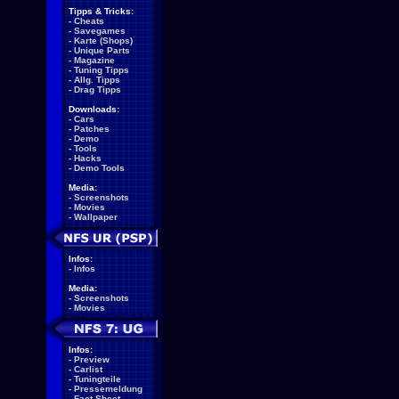
Tipps & Tricks:
-
Cheats
-
Savegames
-
Karte (Shops)
-
Unique Parts
-
Magazine
-
Tuning Tipps
-
Allg. Tipps
-
Drag Tipps
Downloads:
-
Cars
-
Patches
-
Demo
-
Tools
-
Hacks
-
Demo Tools
Media:
-
Screenshots
-
Movies
-
Wallpaper
Infos:
-
Infos
Media:
-
Screenshots
-
Movies
Infos:
-
Preview
-
Carlist
-
Tuningteile
-
Pressemeldung
-
Fact Sheet