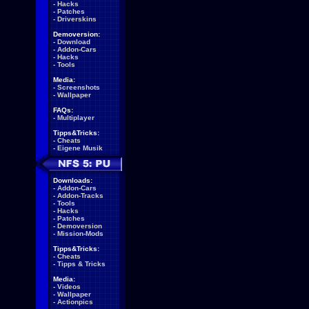
-
Hacks
-
Patches
-
Driverskins
Demoversion:
-
Download
-
Addon-Cars
-
Hacks
-
Tools
Media:
-
Screenshots
-
Wallpaper
FAQs:
-
Multiplayer
Tipps&Tricks:
-
Cheats
-
Eigene Musik
Downloads:
-
Addon-Cars
-
Addon-Tracks
-
Tools
-
Hacks
-
Patches
-
Demoversion
-
Mission-Mods
Tipps&Tricks:
-
Cheats
-
Tipps & Tricks
Media:
-
Videos
-
Wallpaper
-
Actionpics