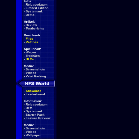
Infos:
-
Releasedatum
-
Limited Edition
-
Systemanf.
-
Demo
Artikel:
-
Review
-
Testberichte
Downloads:
-
Files
-
Patches
Spielinhalt:
-
Wagen
-
Trophäen
-
DLCs
Media:
-
Screenshots
-
Videos
-
Valet Parking
-
Showcase
-
Leaderboard
Information:
-
Releasedatum
-
Beta
-
Systemanf.
-
Starter Pack
-
Feature Preview
Media:
-
Screenshots
-
Videos
-
Wallpaper