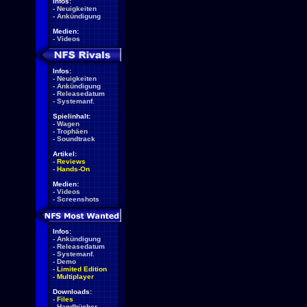
Infos:
-
Neuigkeiten
-
Ankündigung
Medien:
-
Videos
Infos:
-
Neuigkeiten
-
Ankündigung
-
Releasedatum
-
Systemanf.
Spielinhalt:
-
Wagen
-
Trophäen
-
Soundtrack
Artikel:
-
Reviews
-
Hands-On
Medien:
-
Videos
-
Screenshots
Infos:
-
Ankündigung
-
Releasedatum
-
Systemanf.
-
Demo
-
Limited Edition
-
Multiplayer
Downloads:
-
Files
-
Handbücher