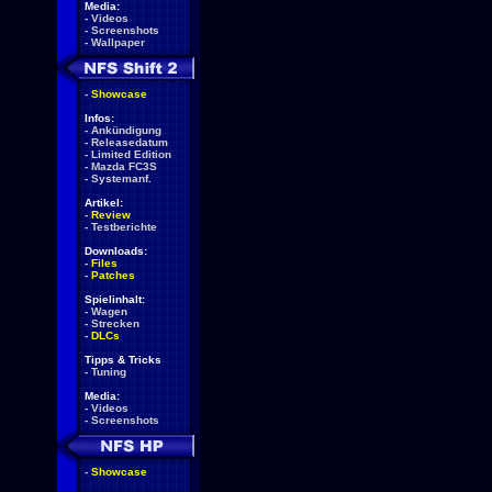
Media:
-
Videos
-
Screenshots
-
Wallpaper
-
Showcase
Infos:
-
Ankündigung
-
Releasedatum
-
Limited Edition
-
Mazda FC3S
-
Systemanf.
Artikel:
-
Review
-
Testberichte
Downloads:
-
Files
-
Patches
Spielinhalt:
-
Wagen
-
Strecken
-
DLCs
Tipps & Tricks
-
Tuning
Media:
-
Videos
-
Screenshots
-
Showcase