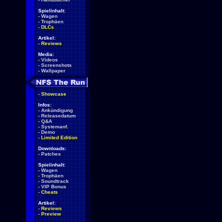
Spielinhalt:
-
Wagen
-
Trophäen
-
DLCs
Artikel:
-
Reviews
Media:
-
Videos
-
Screenshots
-
Wallpaper
-
Showcase
Infos:
-
Ankündigung
-
Releasedatum
-
Q&A
-
Systemanf.
-
Demo
-
Limited Edition
Downloads:
-
Patches
Spielinhalt:
-
Wagen
-
Trophäen
-
Soundtrack
-
VIP Bonus
-
Cheats
Artikel:
-
Reviews
-
Preview