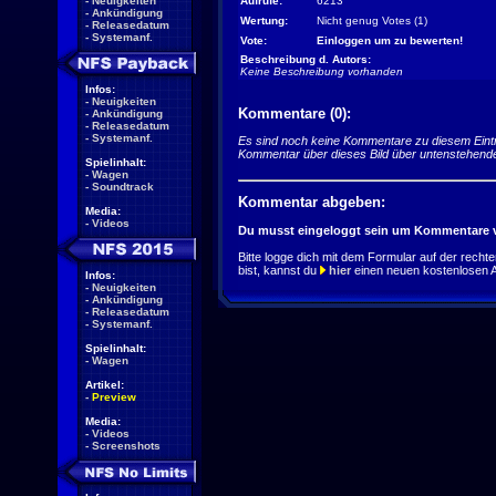
-
Neuigkeiten
Aufrufe:
6213
-
Ankündigung
Wertung:
Nicht genug Votes (1)
-
Releasedatum
-
Systemanf.
Vote:
Einloggen um zu bewerten!
Beschreibung d. Autors:
Keine Beschreibung vorhanden
Infos:
-
Neuigkeiten
Kommentare (0):
-
Ankündigung
-
Releasedatum
-
Systemanf.
Es sind noch keine Kommentare zu diesem Eint
Kommentar über dieses Bild über untenstehend
Spielinhalt:
-
Wagen
-
Soundtrack
Kommentar abgeben:
Media:
-
Videos
Du musst eingeloggt sein um Kommentare v
Bitte logge dich mit dem Formular auf der rechten 
bist, kannst du
hier
einen neuen kostenlosen 
Infos:
-
Neuigkeiten
-
Ankündigung
-
Releasedatum
-
Systemanf.
Spielinhalt:
-
Wagen
Artikel:
-
Preview
Media:
-
Videos
-
Screenshots