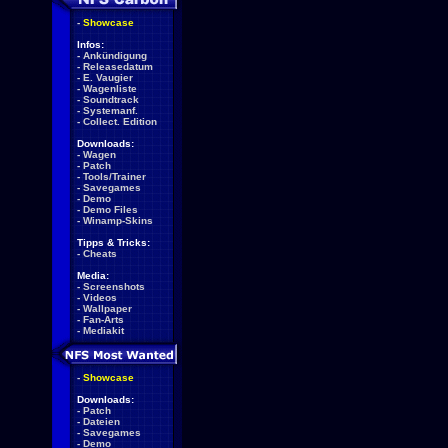
-
Showcase
Infos:
-
Ankündigung
-
Releasedatum
-
E. Vaugier
-
Wagenliste
-
Soundtrack
-
Systemanf.
-
Collect. Edition
Downloads:
-
Wagen
-
Patch
-
Tools/Trainer
-
Savegames
-
Demo
-
Demo Files
-
Winamp-Skins
Tipps & Tricks:
-
Cheats
Media:
-
Screenshots
-
Videos
-
Wallpaper
-
Fan-Arts
-
Mediakit
-
Showcase
Downloads:
-
Patch
-
Dateien
-
Savegames
-
Demo