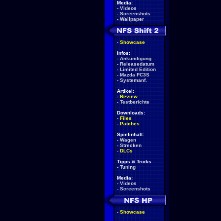
Media:
-
Videos
-
Screenshots
-
Wallpaper
-
Showcase
Infos:
-
Ankündigung
-
Releasedatum
-
Limited Edition
-
Mazda FC3S
-
Systemanf.
Artikel:
-
Review
-
Testberichte
Downloads:
-
Files
-
Patches
Spielinhalt:
-
Wagen
-
Strecken
-
DLCs
Tipps & Tricks
-
Tuning
Media:
-
Videos
-
Screenshots
-
Showcase