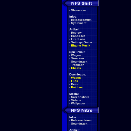
-
Showcase
Infos:
-
Releasedatum
-
Systemanf.
Artikel:
-
Review
-
Hands-On
-
First Look
-
Settings Guide
-
Eigene Musik
Spielinhalt:
-
Wagen
-
Strecken
-
Soundtrack
-
Trophäen
-
Cheats
Downloads:
-
Wagen
-
Files
-
Demo
-
Patches
Media:
-
Screenshots
-
Videos
-
Wallpaper
Infos:
-
Releasedatum
-
Soundtrack
Artikel: