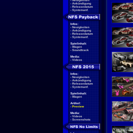
-
Neuigkeiten
-
Ankündigung
-
Releasedatum
-
Systemanf.
Infos:
-
Neuigkeiten
-
Ankündigung
-
Releasedatum
-
Systemanf.
Spielinhalt:
-
Wagen
-
Soundtrack
Media:
-
Videos
Infos:
-
Neuigkeiten
-
Ankündigung
-
Releasedatum
-
Systemanf.
Spielinhalt:
-
Wagen
Artikel:
-
Preview
Media:
-
Videos
-
Screenshots