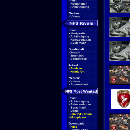
Infos:
-
Neuigkeiten
-
Ankündigung
Medien:
-
Videos
Infos:
-
Neuigkeiten
-
Ankündigung
-
Releasedatum
-
Systemanf.
Spielinhalt:
-
Wagen
-
Trophäen
-
Soundtrack
Artikel:
-
Reviews
-
Hands-On
Medien:
-
Videos
-
Screenshots
Infos:
-
Ankündigung
-
Releasedatum
-
Systemanf.
-
Demo
-
Limited Edition
-
Multiplayer
Downloads:
-
Files
-
Handbücher