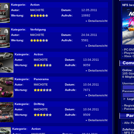
Kategorie:
Action
NFS bes
Autor:
M4CH3TE
Datum:
12.05.2011
Wertung:
Aufrufe:
10692
»
Detailansicht
Kategorie:
Verfolgung
Autor:
M4CH3TE
Datum:
24.04.2011
Wertung:
Aufrufe:
5581
»
Detailansicht
-
PC-DV
-
Playst
Kategorie:
Action
-
Xbox 
Autor:
M4CH3TE
Datum:
13.04.2011
Wertung:
Aufrufe:
9059
Online:
»
Detailansicht
105 Gäs
0 Mitgli
Kategorie:
Panorama
Userna
Autor:
M4CH3TE
Datum:
10.04.2011
Wertung:
Aufrufe:
7671
Passwor
»
Detailansicht
Kategorie:
Drifting
-
Regist
-
Passw
Autor:
M4CH3TE
Datum:
10.04.2011
Wertung:
Aufrufe:
9509
»
Detailansicht
-
Alle P
Kategorie:
Action
Zufallsp
-
NFS F