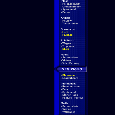
Infos:
-
Releasedatum
-
Limited Edition
-
Systemanf.
-
Demo
Artikel:
-
Review
-
Testberichte
Downloads:
-
Files
-
Patches
Spielinhalt:
-
Wagen
-
Trophäen
-
DLCs
Media:
-
Screenshots
-
Videos
-
Valet Parking
-
Showcase
-
Leaderboard
Information:
-
Releasedatum
-
Beta
-
Systemanf.
-
Starter Pack
-
Feature Preview
Media:
-
Screenshots
-
Videos
-
Wallpaper