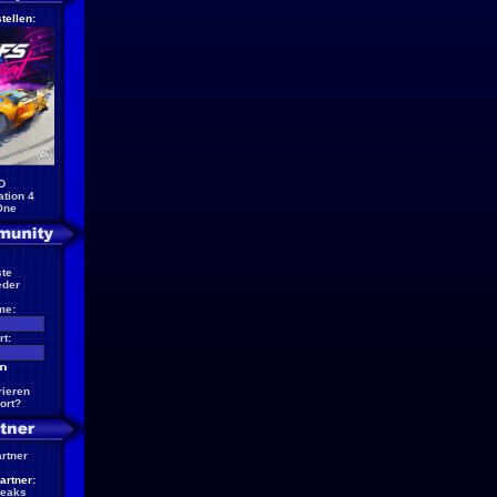
tellen:
D
ation 4
One
te
eder
me:
t:
rieren
ort?
artner
artner:
reaks