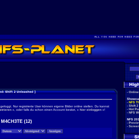
-
Onlin
Showca
-
NFS T
-
Shift 2
ngeloggt. Nur registrierte User können eigene Bilder online stellen. Du kannst
-
Hot Pu
strieren
«
, oder falls du schon einen Account besitzt,
»
hier einloggen
«
!
-
NFS W
NFS 201
n M4CH3TE (12)
-
Previ
-
Scree
: