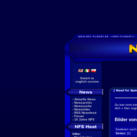
Switch to
english version
-
Aktuelle News
-
Newsarchiv
Du bist nicht ei
-
Newssuche
dich
»
hier regi
-
Newsletter
-
RSS Newsfeed
-
Forum
Bilder vo
-
10 Jahre NFS
Sortieren nach
Seiten:
[1]
Infos: