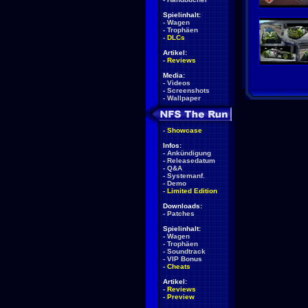
Spielinhalt:
-
Wagen
-
Trophäen
-
DLCs
Artikel:
-
Reviews
Media:
-
Videos
-
Screenshots
-
Wallpaper
-
Showcase
Infos:
-
Ankündigung
-
Releasedatum
-
Q&A
-
Systemanf.
-
Demo
-
Limited Edition
Downloads:
-
Patches
Spielinhalt:
-
Wagen
-
Trophäen
-
Soundtrack
-
VIP Bonus
-
Cheats
Artikel:
-
Reviews
-
Preview