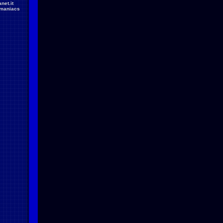
net.it
maniacs