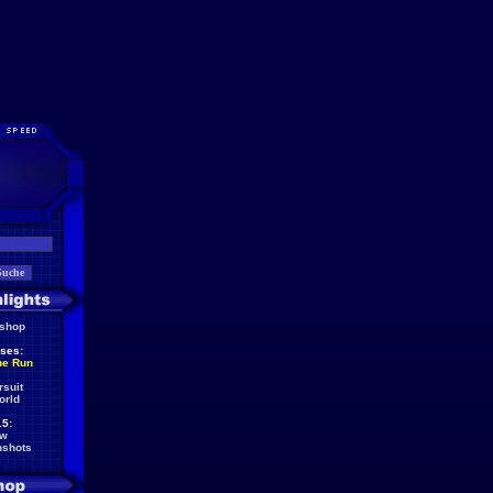
eshop
ses:
he Run
rsuit
orld
5:
ew
nshots