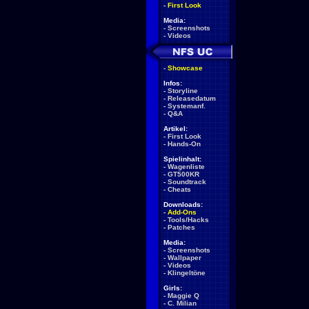
-
First Look
Media:
-
Screenshots
-
Videos
-
Showcase
Infos:
-
Storyline
-
Releasedatum
-
Systemanf.
-
Q&A
Artikel:
-
First Look
-
Hands-On
Spielinhalt:
-
Wagenliste
-
GT500KR
-
Soundtrack
-
Cheats
Downloads:
-
Add-Ons
-
Tools/Hacks
-
Patches
Media:
-
Screenshots
-
Wallpaper
-
Videos
-
Klingeltöne
Girls:
-
Maggie Q
-
C. Milian