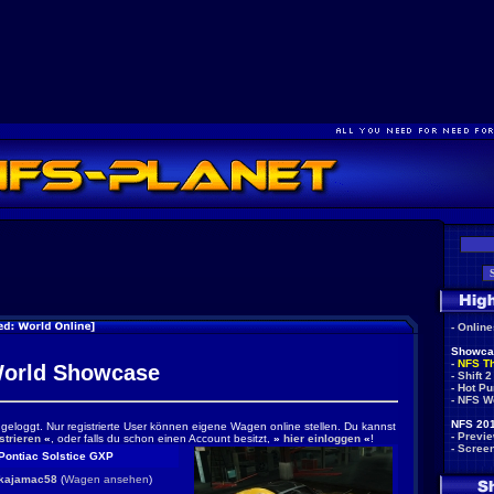
-
Onlin
Showca
-
NFS T
orld Showcase
-
Shift 2
-
Hot Pu
-
NFS W
NFS 201
ingeloggt. Nur registrierte User können eigene Wagen online stellen. Du kannst
-
Previ
strieren
«
, oder falls du schon einen Account besitzt,
»
hier einloggen
«
!
-
Scree
Pontiac Solstice GXP
kajamac58
(
Wagen ansehen
)