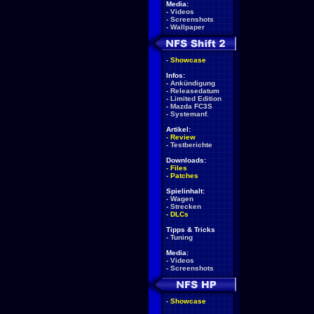
Media:
-
Videos
-
Screenshots
-
Wallpaper
-
Showcase
Infos:
-
Ankündigung
-
Releasedatum
-
Limited Edition
-
Mazda FC3S
-
Systemanf.
Artikel:
-
Review
-
Testberichte
Downloads:
-
Files
-
Patches
Spielinhalt:
-
Wagen
-
Strecken
-
DLCs
Tipps & Tricks
-
Tuning
Media:
-
Videos
-
Screenshots
-
Showcase