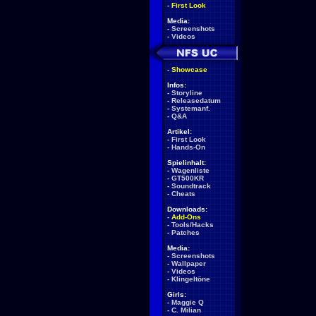
-
First Look
Media:
-
Screenshots
-
Videos
-
Showcase
Infos:
-
Storyline
-
Releasedatum
-
Systemanf.
-
Q&A
Artikel:
-
First Look
-
Hands-On
Spielinhalt:
-
Wagenliste
-
GT500KR
-
Soundtrack
-
Cheats
Downloads:
-
Add-Ons
-
Tools/Hacks
-
Patches
Media:
-
Screenshots
-
Wallpaper
-
Videos
-
Klingeltöne
Girls:
-
Maggie Q
-
C. Milian