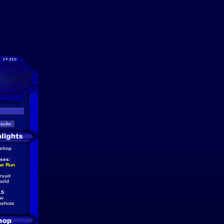
eshop
ses:
he Run
rsuit
orld
5:
ew
nshots