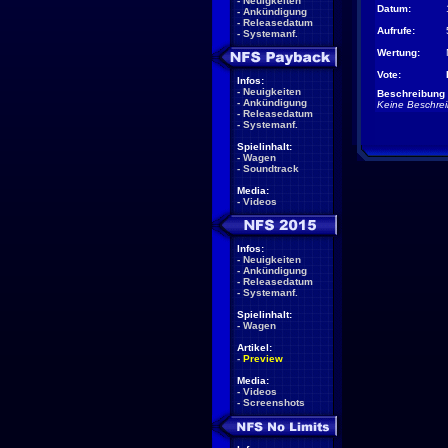
-
Neuigkeiten
Datum:
-
Ankündigung
-
Releasedatum
Aufrufe:
-
Systemanf.
Wertung:
Vote:
Infos:
-
Neuigkeiten
Beschreibung 
-
Ankündigung
Keine Beschre
-
Releasedatum
-
Systemanf.
Spielinhalt:
-
Wagen
-
Soundtrack
Media:
-
Videos
Infos:
-
Neuigkeiten
-
Ankündigung
-
Releasedatum
-
Systemanf.
Spielinhalt:
-
Wagen
Artikel:
-
Preview
Media:
-
Videos
-
Screenshots