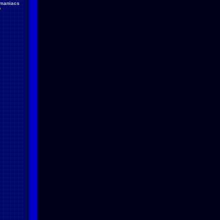
maniacs
D