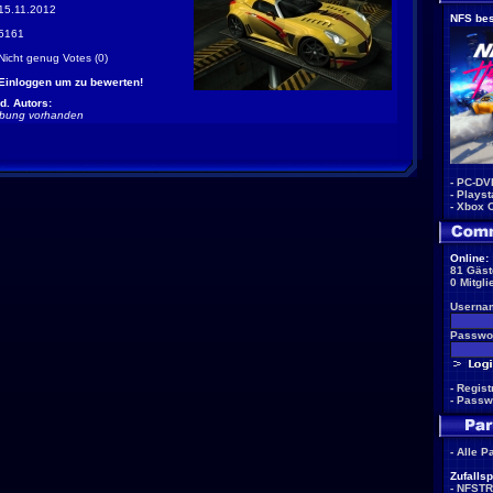
15.11.2012
NFS bes
5161
Nicht genug Votes (0)
Einloggen um zu bewerten!
d. Autors:
ibung vorhanden
-
PC-DV
-
Playst
-
Xbox 
Online:
81 Gäst
0 Mitgli
Userna
Passwor
-
Regist
-
Passw
-
Alle P
Zufallsp
-
NFSTR