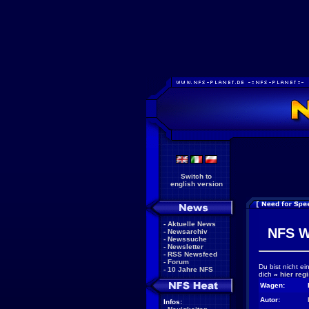
Switch to
english version
-
Aktuelle News
NFS W
-
Newsarchiv
-
Newssuche
-
Newsletter
-
RSS Newsfeed
-
Forum
Du bist nicht e
-
10 Jahre NFS
dich
»
hier regi
Wagen:
Autor:
Infos: