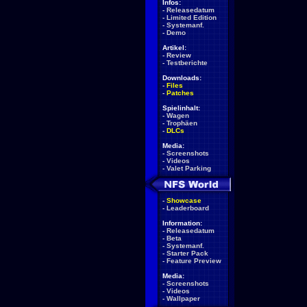
Infos:
-
Releasedatum
-
Limited Edition
-
Systemanf.
-
Demo
Artikel:
-
Review
-
Testberichte
Downloads:
-
Files
-
Patches
Spielinhalt:
-
Wagen
-
Trophäen
-
DLCs
Media:
-
Screenshots
-
Videos
-
Valet Parking
-
Showcase
-
Leaderboard
Information:
-
Releasedatum
-
Beta
-
Systemanf.
-
Starter Pack
-
Feature Preview
Media:
-
Screenshots
-
Videos
-
Wallpaper