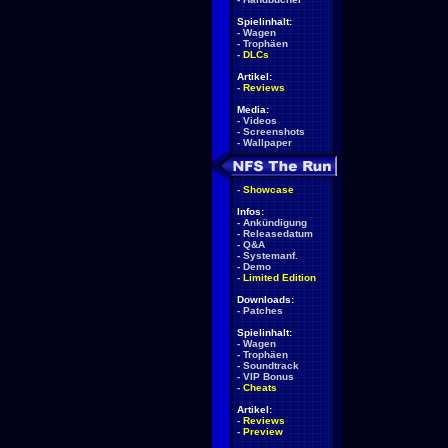
Spielinhalt:
-
Wagen
-
Trophäen
-
DLCs
Artikel:
-
Reviews
Media:
-
Videos
-
Screenshots
-
Wallpaper
-
Showcase
Infos:
-
Ankündigung
-
Releasedatum
-
Q&A
-
Systemanf.
-
Demo
-
Limited Edition
Downloads:
-
Patches
Spielinhalt:
-
Wagen
-
Trophäen
-
Soundtrack
-
VIP Bonus
-
Cheats
Artikel:
-
Reviews
-
Preview