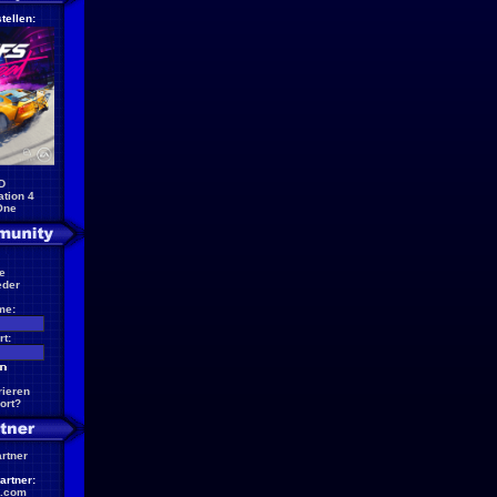
tellen:
D
ation 4
One
e
eder
me:
t:
rieren
ort?
artner
artner:
.com