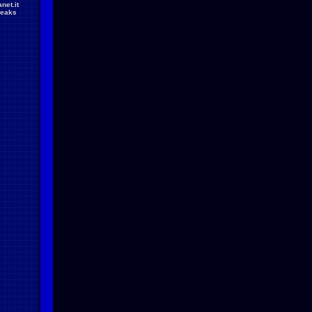
net.it
reaks