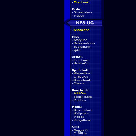
-
First Look
Media:
-
Screenshots
-
Videos
-
Showcase
Infos:
-
Storyline
-
Releasedatum
-
Systemanf.
-
Q&A
Artikel:
-
First Look
-
Hands-On
Spielinhalt:
-
Wagenliste
-
GT500KR
-
Soundtrack
-
Cheats
Downloads:
-
Add-Ons
-
Tools/Hacks
-
Patches
Media:
-
Screenshots
-
Wallpaper
-
Videos
-
Klingeltöne
Girls:
-
Maggie Q
-
C. Milian