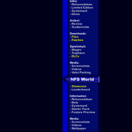
Infos:
-
Releasedatum
-
Limited Edition
-
Systemanf.
-
Demo
Artikel:
-
Review
-
Testberichte
Downloads:
-
Files
-
Patches
Spielinhalt:
-
Wagen
-
Trophäen
-
DLCs
Media:
-
Screenshots
-
Videos
-
Valet Parking
-
Showcase
-
Leaderboard
Information:
-
Releasedatum
-
Beta
-
Systemanf.
-
Starter Pack
-
Feature Preview
Media:
-
Screenshots
-
Videos
-
Wallpaper