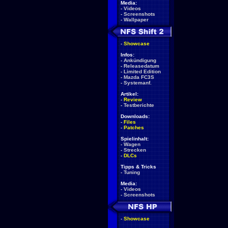
Media:
-
Videos
-
Screenshots
-
Wallpaper
-
Showcase
Infos:
-
Ankündigung
-
Releasedatum
-
Limited Edition
-
Mazda FC3S
-
Systemanf.
Artikel:
-
Review
-
Testberichte
Downloads:
-
Files
-
Patches
Spielinhalt:
-
Wagen
-
Strecken
-
DLCs
Tipps & Tricks
-
Tuning
Media:
-
Videos
-
Screenshots
-
Showcase