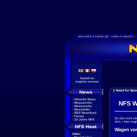
Switch to
english version
-
Aktuelle News
NFS W
-
Newsarchiv
-
Newssuche
-
Newsletter
-
RSS Newsfeed
-
Forum
Du bist nicht e
-
10 Jahre NFS
dich
»
hier regi
Wagen von
Infos: