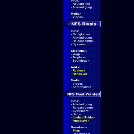
Infos:
-
Neuigkeiten
-
Ankündigung
Medien:
-
Videos
Infos:
-
Neuigkeiten
-
Ankündigung
-
Releasedatum
-
Systemanf.
Spielinhalt:
-
Wagen
-
Trophäen
-
Soundtrack
Artikel:
-
Reviews
-
Hands-On
Medien:
-
Videos
-
Screenshots
Infos:
-
Ankündigung
-
Releasedatum
-
Systemanf.
-
Demo
-
Limited Edition
-
Multiplayer
Downloads:
-
Files
-
Handbücher