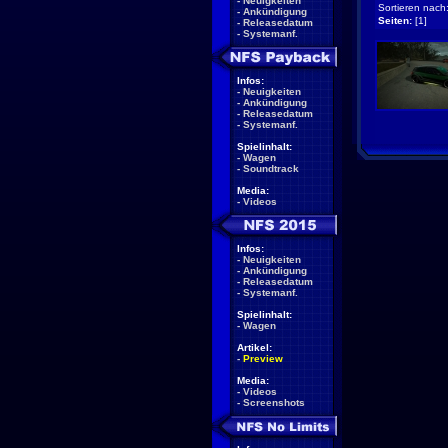
-
Neuigkeiten
Sortieren nach
-
Ankündigung
Seiten:
[1]
-
Releasedatum
-
Systemanf.
Infos:
-
Neuigkeiten
-
Ankündigung
-
Releasedatum
-
Systemanf.
Spielinhalt:
-
Wagen
-
Soundtrack
Media:
-
Videos
Infos:
-
Neuigkeiten
-
Ankündigung
-
Releasedatum
-
Systemanf.
Spielinhalt:
-
Wagen
Artikel:
-
Preview
Media:
-
Videos
-
Screenshots