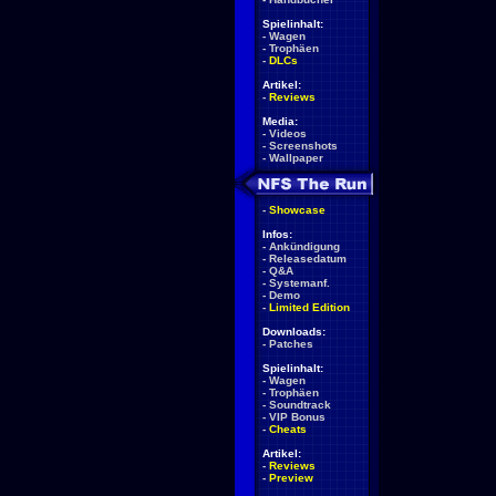
Spielinhalt:
-
Wagen
-
Trophäen
-
DLCs
Artikel:
-
Reviews
Media:
-
Videos
-
Screenshots
-
Wallpaper
-
Showcase
Infos:
-
Ankündigung
-
Releasedatum
-
Q&A
-
Systemanf.
-
Demo
-
Limited Edition
Downloads:
-
Patches
Spielinhalt:
-
Wagen
-
Trophäen
-
Soundtrack
-
VIP Bonus
-
Cheats
Artikel:
-
Reviews
-
Preview