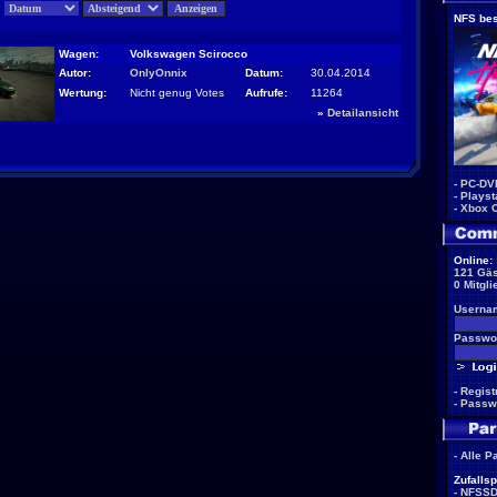
:
NFS bes
Wagen:
Volkswagen Scirocco
Autor:
OnlyOnnix
Datum:
30.04.2014
Wertung:
Nicht genug Votes
Aufrufe:
11264
»
Detailansicht
-
PC-DV
-
Playst
-
Xbox 
Online:
121 Gäs
0 Mitgli
Userna
Passwor
-
Regist
-
Passw
-
Alle P
Zufallsp
-
NFSS