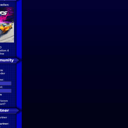
tellen:
D
ation 4
One
te
eder
me:
t:
rieren
ort?
artner
artner:
D