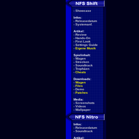
-
Showcase
Infos:
-
Releasedatum
-
Systemanf.
Artikel:
-
Review
-
Hands-On
-
First Look
-
Settings Guide
-
Eigene Musik
Spielinhalt:
-
Wagen
-
Strecken
-
Soundtrack
-
Trophäen
-
Cheats
Downloads:
-
Wagen
-
Files
-
Demo
-
Patches
Media:
-
Screenshots
-
Videos
-
Wallpaper
Infos:
-
Releasedatum
-
Soundtrack
Artikel: