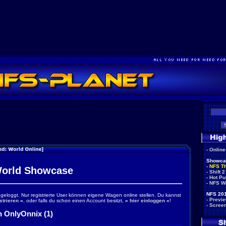
-
Onlin
Showca
-
NFS T
orld Showcase
-
Shift 2
-
Hot Pu
-
NFS W
NFS 201
ingeloggt. Nur registrierte User können eigene Wagen online stellen. Du kannst
-
Previ
strieren
«
, oder falls du schon einen Account besitzt,
»
hier einloggen
«
!
-
Scree
 OnlyOnnix (1)