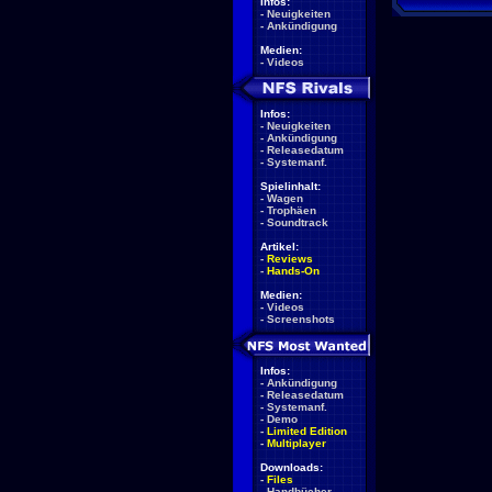
Infos:
-
Neuigkeiten
-
Ankündigung
Medien:
-
Videos
Infos:
-
Neuigkeiten
-
Ankündigung
-
Releasedatum
-
Systemanf.
Spielinhalt:
-
Wagen
-
Trophäen
-
Soundtrack
Artikel:
-
Reviews
-
Hands-On
Medien:
-
Videos
-
Screenshots
Infos:
-
Ankündigung
-
Releasedatum
-
Systemanf.
-
Demo
-
Limited Edition
-
Multiplayer
Downloads:
-
Files
-
Handbücher