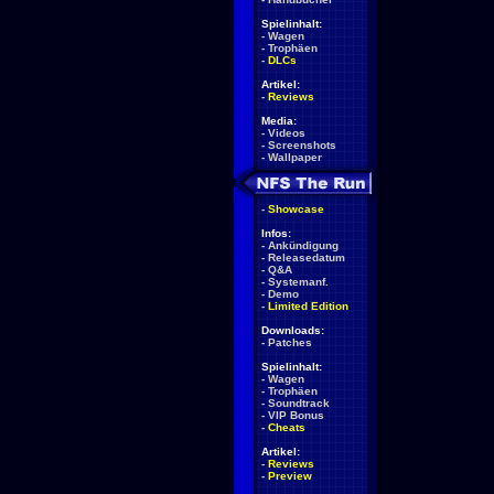
Spielinhalt:
-
Wagen
-
Trophäen
-
DLCs
Artikel:
-
Reviews
Media:
-
Videos
-
Screenshots
-
Wallpaper
-
Showcase
Infos:
-
Ankündigung
-
Releasedatum
-
Q&A
-
Systemanf.
-
Demo
-
Limited Edition
Downloads:
-
Patches
Spielinhalt:
-
Wagen
-
Trophäen
-
Soundtrack
-
VIP Bonus
-
Cheats
Artikel:
-
Reviews
-
Preview