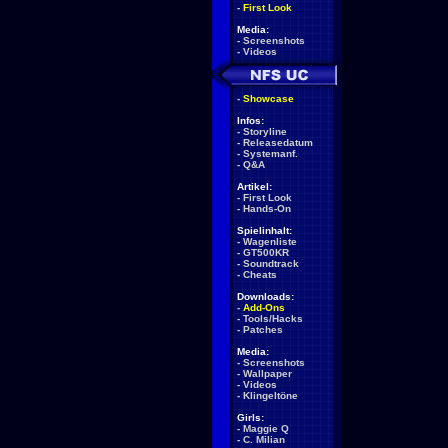
-
First Look
Media:
-
Screenshots
-
Videos
-
Showcase
Infos:
-
Storyline
-
Releasedatum
-
Systemanf.
-
Q&A
Artikel:
-
First Look
-
Hands-On
Spielinhalt:
-
Wagenliste
-
GT500KR
-
Soundtrack
-
Cheats
Downloads:
-
Add-Ons
-
Tools/Hacks
-
Patches
Media:
-
Screenshots
-
Wallpaper
-
Videos
-
Klingeltöne
Girls:
-
Maggie Q
-
C. Milian