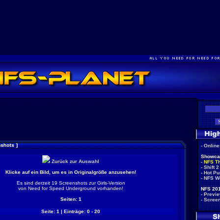
-
Onlin
Showca
Zurück zur Auswahl
-
NFS T
-
Shift 2
Klicke auf ein Bild, um es in Originalgröße anzusehen!
-
Hot Pu
-
NFS W
Es sind derzeit 19 Screenshots zur Girls-Version
von Need for Speed Underground vorhanden!
NFS 201
-
Previ
Seiten: 1
-
Scree
Seite: 1 | Einträge: 0 - 20