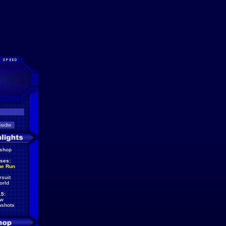
eshop
ses:
he Run
rsuit
orld
5:
ew
nshots