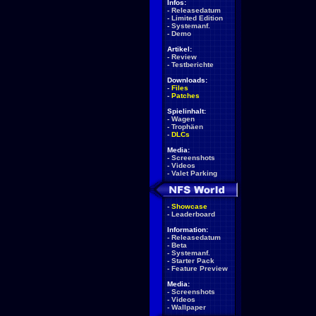
Infos:
-
Releasedatum
-
Limited Edition
-
Systemanf.
-
Demo
Artikel:
-
Review
-
Testberichte
Downloads:
-
Files
-
Patches
Spielinhalt:
-
Wagen
-
Trophäen
-
DLCs
Media:
-
Screenshots
-
Videos
-
Valet Parking
-
Showcase
-
Leaderboard
Information:
-
Releasedatum
-
Beta
-
Systemanf.
-
Starter Pack
-
Feature Preview
Media:
-
Screenshots
-
Videos
-
Wallpaper