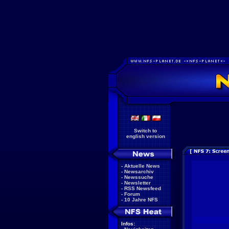
Switch to
english version
-
Aktuelle News
-
Newsarchiv
-
Newssuche
-
Newsletter
-
RSS Newsfeed
-
Forum
-
10 Jahre NFS
Infos: