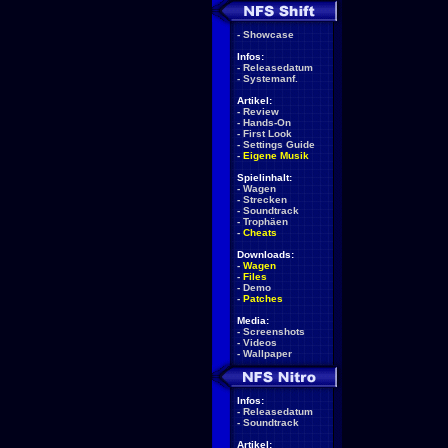
-
Showcase
Infos:
-
Releasedatum
-
Systemanf.
Artikel:
-
Review
-
Hands-On
-
First Look
-
Settings Guide
-
Eigene Musik
Spielinhalt:
-
Wagen
-
Strecken
-
Soundtrack
-
Trophäen
-
Cheats
Downloads:
-
Wagen
-
Files
-
Demo
-
Patches
Media:
-
Screenshots
-
Videos
-
Wallpaper
Infos:
-
Releasedatum
-
Soundtrack
Artikel: