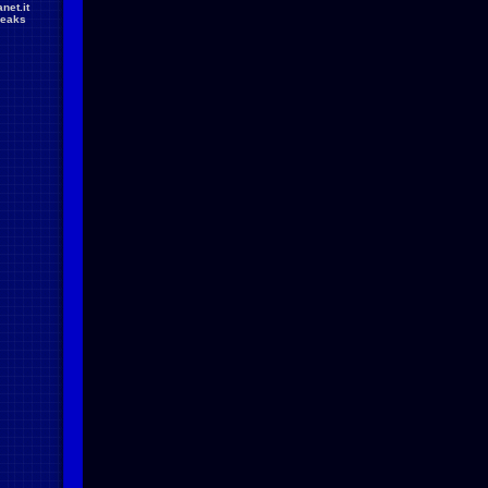
net.it
reaks