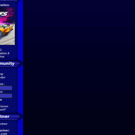
tellen:
D
ation 4
One
te
eder
me:
t:
rieren
ort?
artner
artner:
.com