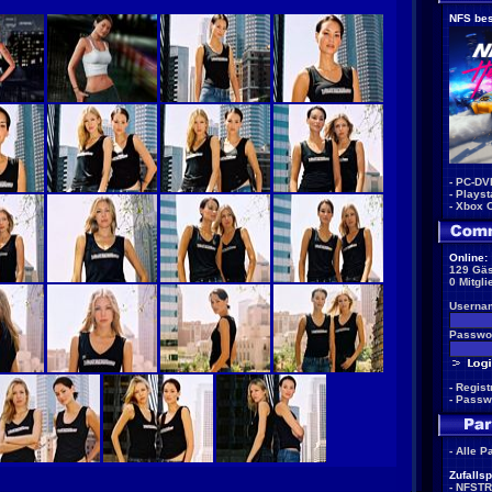
NFS bes
-
PC-DV
-
Playst
-
Xbox 
Online:
129 Gäs
0 Mitgli
Userna
Passwor
-
Regist
-
Passw
-
Alle P
Zufallsp
-
NFSTR