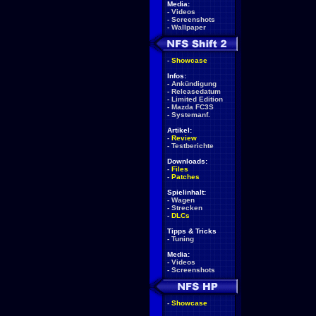
Media:
-
Videos
-
Screenshots
-
Wallpaper
-
Showcase
Infos:
-
Ankündigung
-
Releasedatum
-
Limited Edition
-
Mazda FC3S
-
Systemanf.
Artikel:
-
Review
-
Testberichte
Downloads:
-
Files
-
Patches
Spielinhalt:
-
Wagen
-
Strecken
-
DLCs
Tipps & Tricks
-
Tuning
Media:
-
Videos
-
Screenshots
-
Showcase