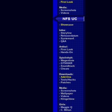
-
First Look
Media:
-
Screenshots
-
Videos
-
Showcase
Infos:
-
Storyline
-
Releasedatum
-
Systemanf.
-
Q&A
Artikel:
-
First Look
-
Hands-On
Spielinhalt:
-
Wagenliste
-
GT500KR
-
Soundtrack
-
Cheats
Downloads:
-
Add-Ons
-
Tools/Hacks
-
Patches
Media:
-
Screenshots
-
Wallpaper
-
Videos
-
Klingeltöne
Girls:
-
Maggie Q
-
C. Milian