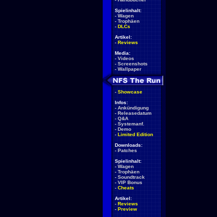
Spielinhalt:
-
Wagen
-
Trophäen
-
DLCs
Artikel:
-
Reviews
Media:
-
Videos
-
Screenshots
-
Wallpaper
-
Showcase
Infos:
-
Ankündigung
-
Releasedatum
-
Q&A
-
Systemanf.
-
Demo
-
Limited Edition
Downloads:
-
Patches
Spielinhalt:
-
Wagen
-
Trophäen
-
Soundtrack
-
VIP Bonus
-
Cheats
Artikel:
-
Reviews
-
Preview