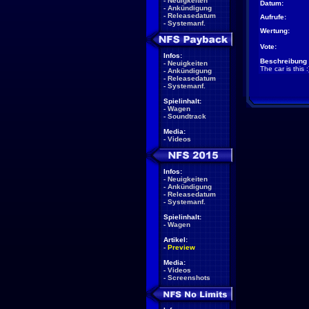
-
Neuigkeiten
Datum:
-
Ankündigung
-
Releasedatum
Aufrufe:
-
Systemanf.
Wertung:
Vote:
Infos:
Beschreibung 
-
Neuigkeiten
The car is this :
-
Ankündigung
-
Releasedatum
-
Systemanf.
Spielinhalt:
-
Wagen
-
Soundtrack
Media:
-
Videos
Infos:
-
Neuigkeiten
-
Ankündigung
-
Releasedatum
-
Systemanf.
Spielinhalt:
-
Wagen
Artikel:
-
Preview
Media:
-
Videos
-
Screenshots