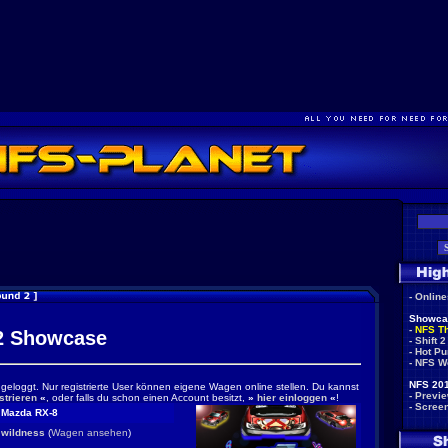
-
Onlin
Showca
-
NFS T
 Showcase
-
Shift 2
-
Hot Pu
-
NFS W
NFS 201
ingeloggt. Nur registrierte User können eigene Wagen online stellen. Du kannst
-
Previ
strieren
«
, oder falls du schon einen Account besitzt,
»
hier einloggen
«
!
-
Scree
Mazda RX-8
wildness
(
Wagen ansehen
)