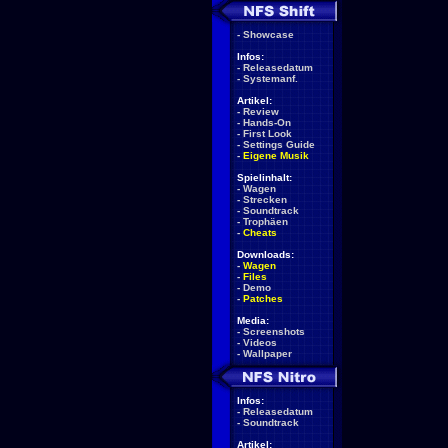
-
Showcase
Infos:
-
Releasedatum
-
Systemanf.
Artikel:
-
Review
-
Hands-On
-
First Look
-
Settings Guide
-
Eigene Musik
Spielinhalt:
-
Wagen
-
Strecken
-
Soundtrack
-
Trophäen
-
Cheats
Downloads:
-
Wagen
-
Files
-
Demo
-
Patches
Media:
-
Screenshots
-
Videos
-
Wallpaper
Infos:
-
Releasedatum
-
Soundtrack
Artikel: