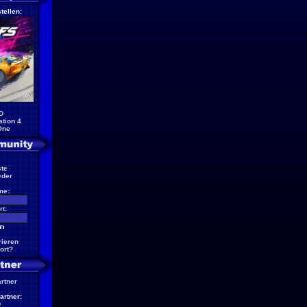
tellen:
D
ation 4
One
te
eder
me:
t:
rieren
ort?
artner
artner:
D