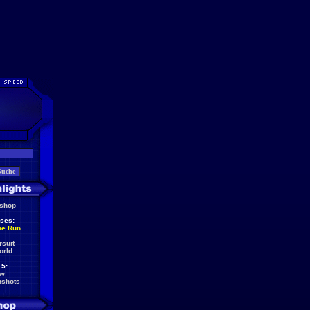
eshop
ses:
he Run
rsuit
orld
5:
ew
nshots