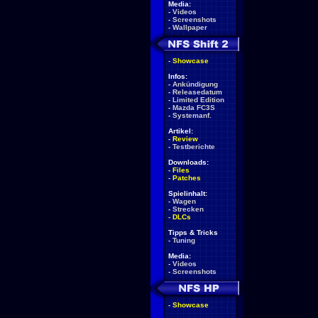
Media:
-
Videos
-
Screenshots
-
Wallpaper
-
Showcase
Infos:
-
Ankündigung
-
Releasedatum
-
Limited Edition
-
Mazda FC3S
-
Systemanf.
Artikel:
-
Review
-
Testberichte
Downloads:
-
Files
-
Patches
Spielinhalt:
-
Wagen
-
Strecken
-
DLCs
Tipps & Tricks
-
Tuning
Media:
-
Videos
-
Screenshots
-
Showcase