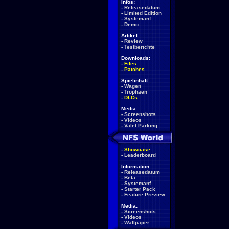
Infos:
-
Releasedatum
-
Limited Edition
-
Systemanf.
-
Demo
Artikel:
-
Review
-
Testberichte
Downloads:
-
Files
-
Patches
Spielinhalt:
-
Wagen
-
Trophäen
-
DLCs
Media:
-
Screenshots
-
Videos
-
Valet Parking
-
Showcase
-
Leaderboard
Information:
-
Releasedatum
-
Beta
-
Systemanf.
-
Starter Pack
-
Feature Preview
Media:
-
Screenshots
-
Videos
-
Wallpaper