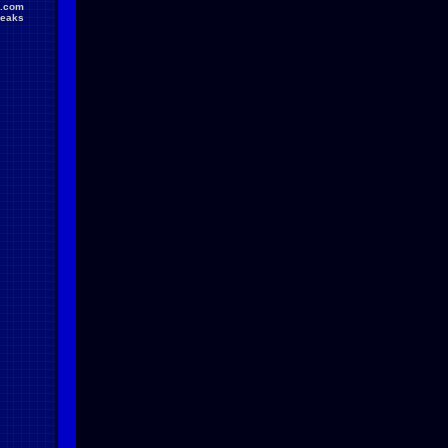
.com
reaks