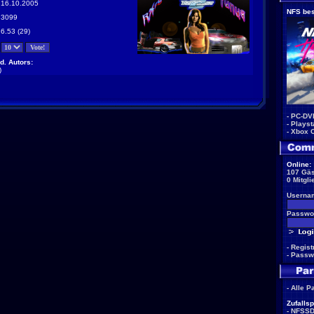
16.10.2005
NFS bes
3099
6.53 (29)
d. Autors:
)
-
PC-DV
-
Playst
-
Xbox 
Online:
107 Gäs
0 Mitgli
Userna
Passwor
-
Regist
-
Passw
-
Alle P
Zufallsp
-
NFSS