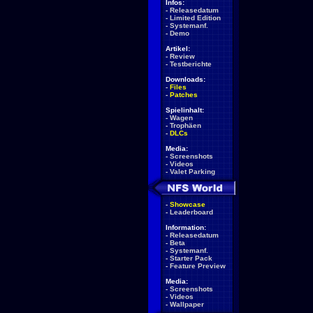
Infos:
-
Releasedatum
-
Limited Edition
-
Systemanf.
-
Demo
Artikel:
-
Review
-
Testberichte
Downloads:
-
Files
-
Patches
Spielinhalt:
-
Wagen
-
Trophäen
-
DLCs
Media:
-
Screenshots
-
Videos
-
Valet Parking
-
Showcase
-
Leaderboard
Information:
-
Releasedatum
-
Beta
-
Systemanf.
-
Starter Pack
-
Feature Preview
Media:
-
Screenshots
-
Videos
-
Wallpaper