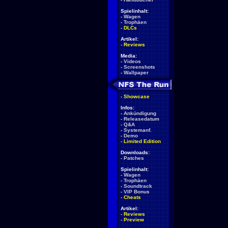
Spielinhalt:
-
Wagen
-
Trophäen
-
DLCs
Artikel:
-
Reviews
Media:
-
Videos
-
Screenshots
-
Wallpaper
-
Showcase
Infos:
-
Ankündigung
-
Releasedatum
-
Q&A
-
Systemanf.
-
Demo
-
Limited Edition
Downloads:
-
Patches
Spielinhalt:
-
Wagen
-
Trophäen
-
Soundtrack
-
VIP Bonus
-
Cheats
Artikel:
-
Reviews
-
Preview