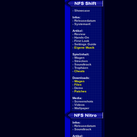
-
Showcase
Infos:
-
Releasedatum
-
Systemanf.
Artikel:
-
Review
-
Hands-On
-
First Look
-
Settings Guide
-
Eigene Musik
Spielinhalt:
-
Wagen
-
Strecken
-
Soundtrack
-
Trophäen
-
Cheats
Downloads:
-
Wagen
-
Files
-
Demo
-
Patches
Media:
-
Screenshots
-
Videos
-
Wallpaper
Infos:
-
Releasedatum
-
Soundtrack
Artikel: