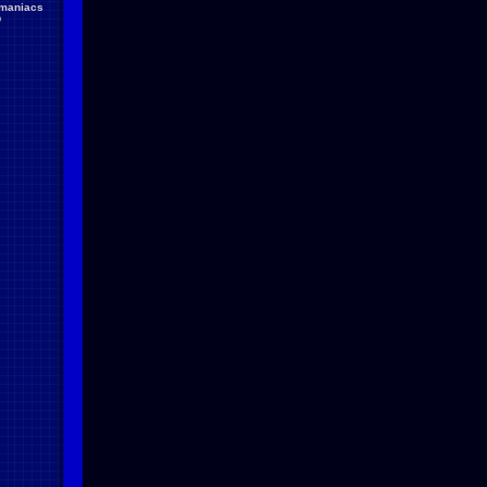
maniacs
D