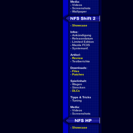
Media:
-
Videos
-
Screenshots
-
Wallpaper
-
Showcase
Infos:
-
Ankündigung
-
Releasedatum
-
Limited Edition
-
Mazda FC3S
-
Systemanf.
Artikel:
-
Review
-
Testberichte
Downloads:
-
Files
-
Patches
Spielinhalt:
-
Wagen
-
Strecken
-
DLCs
Tipps & Tricks
-
Tuning
Media:
-
Videos
-
Screenshots
-
Showcase