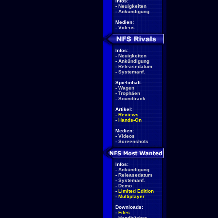
Infos:
-
Neuigkeiten
-
Ankündigung
Medien:
-
Videos
Infos:
-
Neuigkeiten
-
Ankündigung
-
Releasedatum
-
Systemanf.
Spielinhalt:
-
Wagen
-
Trophäen
-
Soundtrack
Artikel:
-
Reviews
-
Hands-On
Medien:
-
Videos
-
Screenshots
Infos:
-
Ankündigung
-
Releasedatum
-
Systemanf.
-
Demo
-
Limited Edition
-
Multiplayer
Downloads:
-
Files
-
Handbücher