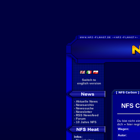
Switch to
english version
-
Aktuelle News
NFS C
-
Newsarchiv
-
Newssuche
-
Newsletter
-
RSS Newsfeed
-
Forum
Du bist nicht e
-
10 Jahre NFS
dich
»
hier regi
Wagen:
Autor:
Infos: