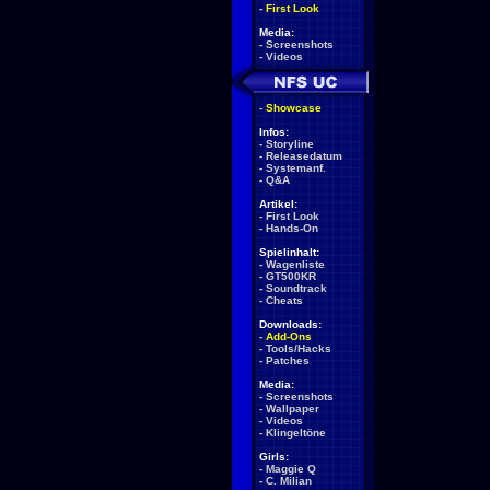
-
First Look
Media:
-
Screenshots
-
Videos
-
Showcase
Infos:
-
Storyline
-
Releasedatum
-
Systemanf.
-
Q&A
Artikel:
-
First Look
-
Hands-On
Spielinhalt:
-
Wagenliste
-
GT500KR
-
Soundtrack
-
Cheats
Downloads:
-
Add-Ons
-
Tools/Hacks
-
Patches
Media:
-
Screenshots
-
Wallpaper
-
Videos
-
Klingeltöne
Girls:
-
Maggie Q
-
C. Milian