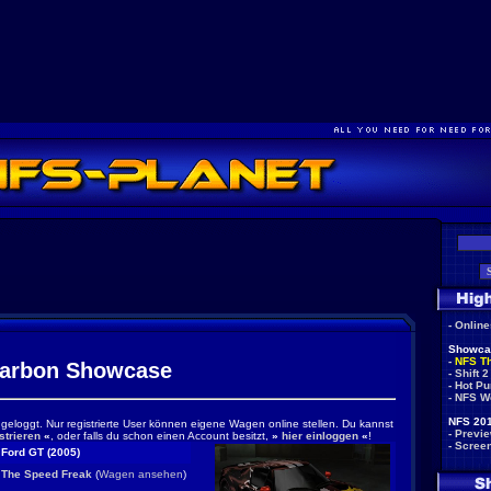
-
Onlin
Showca
-
NFS T
arbon Showcase
-
Shift 2
-
Hot Pu
-
NFS W
NFS 201
ingeloggt. Nur registrierte User können eigene Wagen online stellen. Du kannst
-
Previ
strieren
«
, oder falls du schon einen Account besitzt,
»
hier einloggen
«
!
-
Scree
Ford GT (2005)
The Speed Freak
(
Wagen ansehen
)