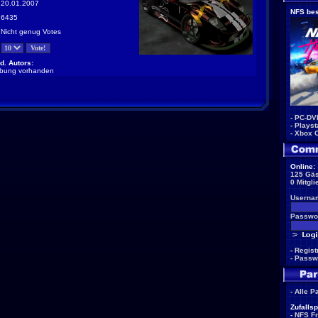
20.01.2007
NFS bes
6435
Nicht genug Votes
d. Autors:
ibung vorhanden
-
PC-DV
-
Playst
-
Xbox 
Online:
125 Gäs
0 Mitgli
Userna
Passwor
-
Regist
-
Passw
-
Alle P
Zufallsp
-
NFS F