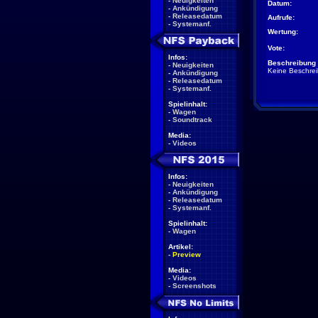
-
Neuigkeiten
Datum:
-
Ankündigung
-
Releasedatum
Aufrufe:
-
Systemanf.
Wertung:
Vote:
Infos:
Beschreibung 
-
Neuigkeiten
Keine Beschre
-
Ankündigung
-
Releasedatum
-
Systemanf.
Spielinhalt:
-
Wagen
-
Soundtrack
Media:
-
Videos
Infos:
-
Neuigkeiten
-
Ankündigung
-
Releasedatum
-
Systemanf.
Spielinhalt:
-
Wagen
Artikel:
-
Preview
Media:
-
Videos
-
Screenshots