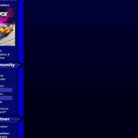
tellen:
D
ation 4
One
te
eder
me:
t:
rieren
ort?
artner
artner:
reaks