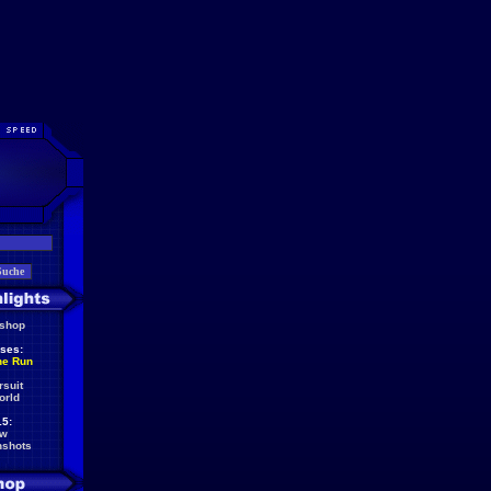
eshop
ses:
he Run
rsuit
orld
5:
ew
nshots